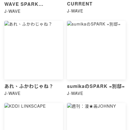
CURRENT
WAVE SPARK
TUESDAY～TALK PART
J-WAVE
J-WAVE
～
あれ、ふかわじゃね？
sumikaのSPARK =別邸=
J-WAVE
J-WAVE