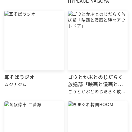
HYPLACE NAGOYA
耳そばラジオ
ゴウとかぶとのじだらく
放送部「映画と漫画と
ムジナジム
時々アウトドア」
ごうとかぶとのじだらく放送
部「映画・漫画を語り倒
す！！！」