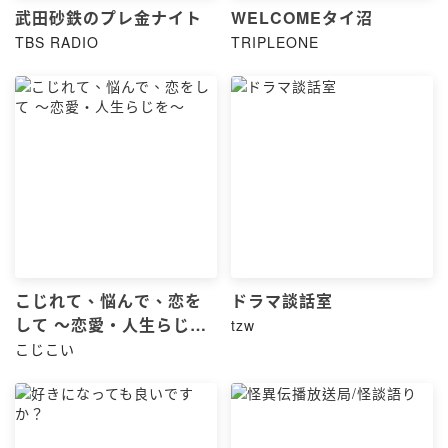
武田砂鉄のプレ金ナイト
WELCOMEタイ沼
TBS RADIO
TRIPLEONE
こじれて、悩んで、恋を
ドラマ談話室
して 〜恋愛・人生らじを
tzw
〜
こじこい