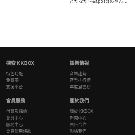
どだなだ〜&apos;sのやんば
いEnglish
探索 KKBOX
娛樂情報
特色功能
音樂趨勢
免費聽
音樂排行榜
支援平台
年度風雲榜
會員服務
關於我們
付費及儲值
關於 KKBOX
會員中心
新聞中心
服務中心
廣告合作
會員使用條款
聯絡我們