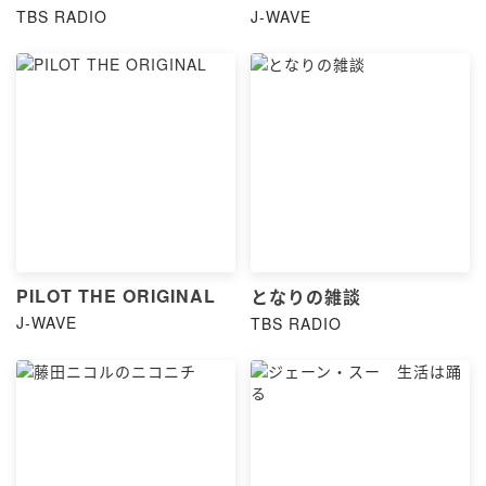
THE SUN」』
TBS RADIO
J-WAVE
PILOT THE ORIGINAL
となりの雑談
J-WAVE
TBS RADIO