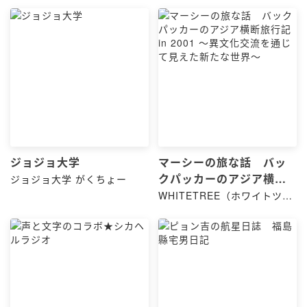
ジョジョ大学
マーシーの旅な話 バッ
クパッカーのアジア横断
ジョジョ大学 がくちょー
旅行記 in 2001 〜異文化
WHITETREE（ホワイトツリ
ー）
交流を通じて見えた新た
な世界〜