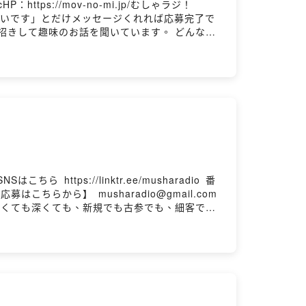
https://mov-no-mi.jp/むしゃラジ！
るゲストを募集しています！ 「出演したいです」とだけメッセージくれれば応募完了で
ゲストをお招きして趣味のお話を聞いています。 どんな趣
趣味の入り口を知ることで、日々の解像度がちょ
、金曜日、19:00に配信！
はこちら ⁠⁠⁠https://linktr.ee/musharadio⁠⁠⁠ 番
 ⁠⁠⁠musharadio@gmail.com⁠⁠⁠
浅くても深くても、新規でも古参でも、細客でも
です。 X(旧Twitter）で #むしゃラジ