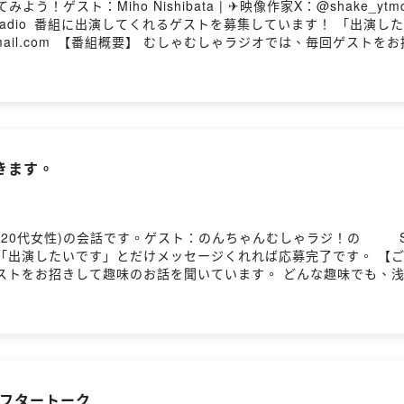
ト：Miho Nishibata | ✈︎映像作家X：@shake_ytmcHP：
⁠⁠⁠⁠SNSはこちら ⁠⁠⁠https://linktr.ee/musharadio⁠⁠⁠ 番組に出演してくれ
io@gmail.com⁠⁠⁠ 【番組概要】 むしゃむしゃラジオでは、毎回
、細客でも太客でも趣味の楽しみ方は十人十色で千差万別。新しい
 #むしゃラジ をつけて感想・コメントをお願いします！ 📢毎週火曜日
きます。
のんちゃんむしゃラジ！の⁠⁠⁠⁠⁠⁠⁠⁠⁠⁠⁠⁠⁠⁠⁠⁠⁠⁠⁠⁠⁠⁠⁠⁠⁠⁠⁠⁠⁠⁠⁠⁠⁠⁠⁠⁠⁠⁠⁠⁠⁠⁠⁠SNS
たいです」とだけメッセージくれれば応募完了です。 【ご応募はこちらから】
ストをお招きして趣味のお話を聞いています。 どんな趣味でも、
しい趣味の入り口を知ることで、日々の解像度がちょっとだけあがる番組
火曜日、金曜日、19:00に配信！
アフタートーク