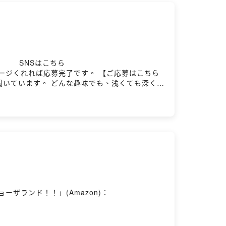
⁠⁠⁠⁠⁠⁠⁠⁠⁠SNSはこちら
とだけメッセージくれれば応募完了です。 【ご応募はこちら
のお話を聞いています。 どんな趣味でも、浅くても深くて
で、日々の解像度がちょっとだけあがる番組で
信！
ョーザランド！！」(Amazon)：
3%81%95%E3%82%93/dp/4093898154むし