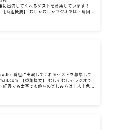
inktr.ee/musharadio⁠⁠⁠ 番組に出演してくれるゲストを募集しています！
m⁠⁠⁠ 【番組概要】 むしゃむしゃラジオでは、毎回ゲ
太客でも趣味の楽しみ方は十人十色で千差万別。
 をつけて感想・コメントをお願いします！ 📢毎週
nktr.ee/musharadio⁠⁠⁠ 番組に出演してくれるゲストを募集して
il.com⁠⁠⁠ 【番組概要】 むしゃむしゃラジオで
、細客でも太客でも趣味の楽しみ方は十人十色で
#むしゃラジ をつけて感想・コメントをお願いしま