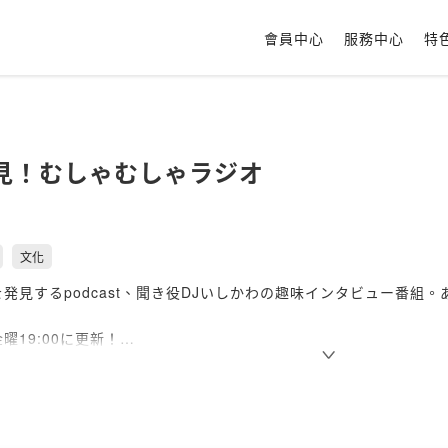
會員中心
服務中心
特
見！むしゃむしゃラジオ
文化
発見するpodcast、聞き役DJいしかわの趣味インタビュー番組
曜19:00に更新！
中です！＞お気軽にむしゃラジTwitterへDMください。
ten.style/p/musharadio?zUWEZFTt