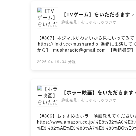
【TVゲーム】をいただきます。
趣味発見！むしゃむしゃラジオ
【#367】ネジマルかわいいから見にいってみて！きょうのゲスト：ハタノさん (
⁠⁠⁠https://linktr.ee/mushara
から】 ⁠⁠⁠musharadio@gmail.co
も、新規でも古参でも、細客でも太客でも趣味
す。 X(旧Twitter）で #むしゃラジ をつけ
2026-04-19
·
34 分鐘
【ホラー映画】をいただきます
趣味発見！むしゃむしゃラジオ
【#366】おすすめのホラー映画教えてくださいきょう
https://www.amazon.co.jp/%E8%B2%A0%
%E3%82%AE%E3%83%A7%E3%83%BC%E3%
%E3%81%84%E3%81%A1%E3%81%94%E3%