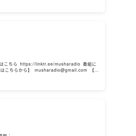
してくれるゲストを募集しています！ 「出演したいです」とだけメッセージくれれば応
は、毎回ゲストをお招きして趣味のお話を聞いています。
。新しい趣味の入り口を知ることで、日々の解像
週火曜日、金曜日、19:00に配信！
⁠⁠⁠SNSはこちら ⁠⁠⁠https://linktr.ee/musharadio⁠⁠⁠ 番組に
⁠musharadio@gmail.com⁠⁠⁠ 【番
ても深くても、新規でも古参でも、細客でも太客
。 X(旧Twitter）で #むしゃラジ をつ
画情報：