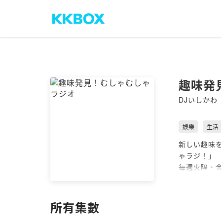
趣味発
DJいしかわ
娛樂
生活
新しい趣味を
ゃラジ！」
毎週火曜、金
＜ゲスト募集
https://lis
所有集數