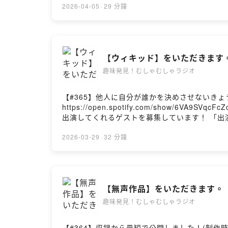
ゃラジ！の⁠⁠⁠⁠⁠⁠⁠⁠⁠⁠⁠⁠⁠⁠⁠⁠⁠⁠⁠⁠⁠⁠⁠⁠⁠⁠⁠⁠⁠⁠⁠⁠⁠⁠⁠
2026-04-05
·
29 分鐘
募完了です。 【ご応募はこちらから】 ⁠⁠⁠mush
どんな趣味でも、浅くても深くても、新規でも
度がちょっとだけあがる番組です。 X(旧Twitt
【ウィキッド】をいただきます
趣味発見！むしゃむしゃラジオ
【#365】他人に自分が誰かを決めさせないきょうのゲ
https://open.spotify.com/show/6VA9SVqcFcZcjRomtRp2
出演してくれるゲストを募集しています！ 「出演したい
組概要】 むしゃむしゃラジオでは、毎回ゲスト
でも趣味の楽しみ方は十人十色で千差万別。新しい
2026-03-29
·
32 分鐘
けて感想・コメントをお願いします！ 📢毎週火曜
【無声作品】をいただきます。
趣味発見！むしゃむしゃラジオ
【#364】収録から最短で公開しました！(制作時間：1