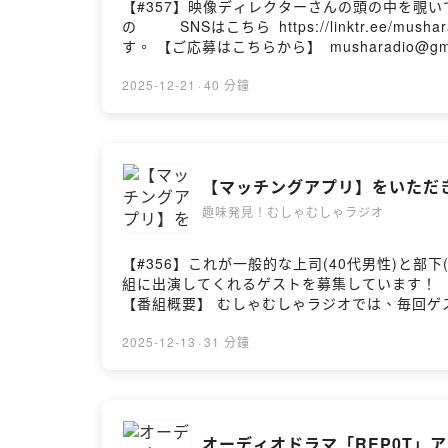
【#357】映像ディレクターさんの頭の中を覗いてみよう！ゲス
の⁠⁠⁠⁠⁠⁠⁠⁠⁠⁠⁠⁠⁠⁠⁠⁠⁠⁠⁠⁠⁠⁠⁠⁠⁠⁠⁠⁠⁠⁠⁠⁠⁠⁠⁠⁠⁠⁠⁠
す。 【ご応募はこちらから】 ⁠⁠⁠musharad
味でも、浅くても深くても、新規でも古参でも
っとだけあがる番組です。 X(旧Twitter）で
2025-12-21
·
40 分鐘
【マッチングアプリ】をいただ
趣味発見！むしゃむしゃラジオ
【#356】これが一般的な上司(40代男性)と部下(20代女性)の会話です。ゲスト：
組に出演してくれるゲストを募集しています！ 「出演し
【番組概要】 むしゃむしゃラジオでは、毎回ゲ
太客でも趣味の楽しみ方は十人十色で千差万別。新
をつけて感想・コメントをお願いします！ 📢毎週
2025-12-13
·
31 分鐘
オーディオドラマ「REP0T」