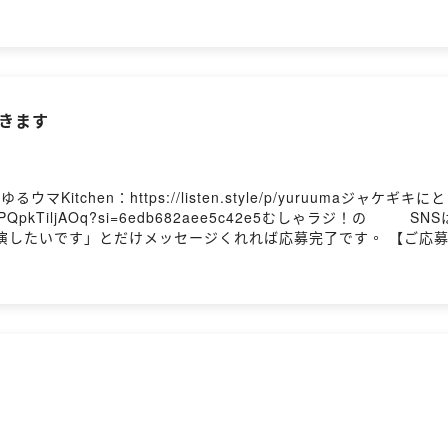
浅くても深くても、新規でも古参でも、細客でも太客でも趣味の楽し
組です。 X(旧Twitter）で #むしゃラジ をつけて感想・コ
だきます
Kitchen：https://listen.style/p/yuruumaジャ
Oq?si=6edb682aee5c42e5むしゃラジ！の⁠⁠⁠⁠⁠⁠⁠⁠⁠⁠⁠⁠⁠⁠⁠⁠⁠⁠⁠⁠⁠⁠⁠⁠⁠⁠⁠⁠⁠⁠⁠⁠⁠⁠⁠⁠⁠⁠⁠⁠
です」とだけメッセージくれれば応募完了です。 【ご応募はこちらから】 ⁠⁠
をお招きして趣味のお話を聞いています。 どんな趣味でも、浅く
趣味の入り口を知ることで、日々の解像度がちょっとだけあがる番組です
日、金曜日、19:00に配信！