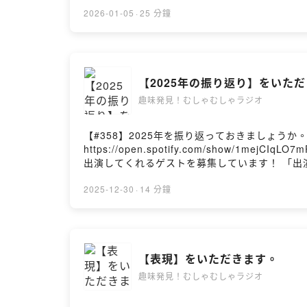
味のお話を聞いています。 どんな趣味でも、
を知ることで、日々の解像度がちょっとだけあがる番
2026-01-05
·
25 分鐘
19:00に配信！
【2025年の振り返り】をいた
趣味発見！むしゃむしゃラジオ
【#358】2025年を振り返っておきましょうか。ゆるウマ
https://open.spotify.com/show/1mejCIqLO7mPQpkTiljA
出演してくれるゲストを募集しています！ 「出演したい
組概要】 むしゃむしゃラジオでは、毎回ゲスト
でも趣味の楽しみ方は十人十色で千差万別。新しい
2025-12-30
·
14 分鐘
けて感想・コメントをお願いします！ 📢毎週火曜
【表現】をいただきます。
趣味発見！むしゃむしゃラジオ