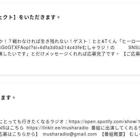
ェクト】をいただきます。
のか！？戦わなければ生き残れない！ゲスト：とと&Tくん「ヒーロ
pI?si=6dfa3d0a214c43feむしゃラジ！の⁠⁠⁠⁠⁠⁠⁠⁠⁠⁠⁠⁠⁠⁠⁠⁠⁠⁠⁠⁠⁠⁠⁠⁠⁠⁠⁠⁠⁠⁠⁠⁠⁠⁠⁠⁠⁠⁠⁠⁠
です」とだけメッセージくれれば応募完了です。 【ご応募はこちらから】 ⁠⁠
をお招きして趣味のお話を聞いています。 どんな趣味でも、浅く
趣味の入り口を知ることで、日々の解像度がちょっとだけあがる番組です
日、金曜日、19:00に配信！
きます。
たくなるラジオ：https://open.spotify.com/show/1mej
⁠⁠⁠⁠⁠⁠⁠⁠⁠⁠⁠⁠⁠⁠⁠⁠⁠⁠⁠⁠⁠⁠⁠⁠⁠⁠SNSはこちら ⁠⁠⁠https://linktr.ee/mush
ちらから】 ⁠⁠⁠musharadio@gmail.com⁠⁠⁠ 【番組概