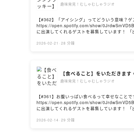
趣味発見！むしゃむしゃラジオ
【#362】「アイシング」ってどういう意味？ゲ
https://open.spotify.com/show/0JrdwSmVD5B9PcxV6mYX
に出演してくれるゲストを募集しています！ 「出演した
【番組概要】 むしゃむしゃラジオでは、毎回ゲ
太客でも趣味の楽しみ方は十人十色で千差万別。新
2026-02-21
·
28 分鐘
をつけて感想・コメントをお願いします！ 📢毎週
【食べること】をいただきます
趣味発見！むしゃむしゃラジオ
【#361】お腹いっぱい食べるって幸せなこと
https://open.spotify.com/show/0JrdwSmVD5B9PcxV6mYX
に出演してくれるゲストを募集しています！ 「出演した
【番組概要】 むしゃむしゃラジオでは、毎回ゲ
太客でも趣味の楽しみ方は十人十色で千差万別。新
2026-02-14
·
29 分鐘
をつけて感想・コメントをお願いします！ 📢毎週