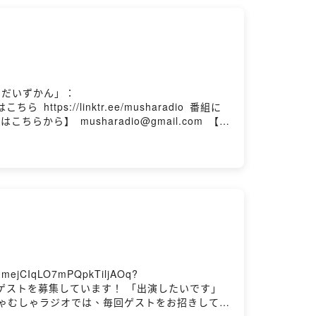
ーだいずかん」：
⁠⁠⁠SNSはこちら ⁠⁠⁠https://linktr.ee/musharadio⁠⁠⁠ 番組に
⁠musharadio@gmail.com⁠⁠⁠ 【番
ても深くても、新規でも古参でも、細客でも太客
。 X(旧Twitter）で #むしゃラジ をつ
CIqLO7mPQpkTiljAOq?
aradio⁠⁠⁠ 番組に出演してくれるゲストを募集しています！ 「出演したいです」
要】 むしゃむしゃラジオでは、毎回ゲストをお招きして趣