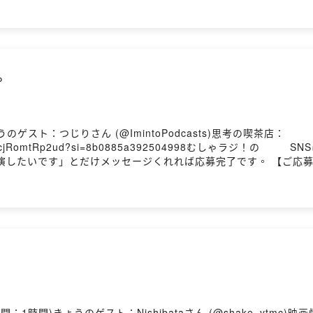
⁠⁠⁠⁠⁠⁠⁠⁠SNSはこちら ⁠⁠⁠https://linktr.ee/musharadio⁠⁠⁠ 番組に出演
aradio@gmail.com⁠⁠⁠ 【番組概要】 むしゃむしゃラジオで
古参でも、細客でも太客でも趣味の楽しみ方は十人十色で千差万別
er）で #むしゃラジ をつけて感想・コメントをお願いします！ 📢毎
。
スト：つじりさん (@ImintoPodcasts)思考の喫茶店：
ud?si=8b0885a392504998むしゃラジ！の⁠⁠⁠⁠⁠⁠⁠⁠⁠⁠⁠⁠⁠⁠⁠⁠⁠⁠⁠⁠⁠⁠⁠⁠⁠⁠⁠⁠⁠⁠⁠⁠⁠⁠⁠⁠⁠⁠⁠⁠
です」とだけメッセージくれれば応募完了です。 【ご応募はこちらから】 ⁠⁠
をお招きして趣味のお話を聞いています。 どんな趣味でも、浅く
趣味の入り口を知ることで、日々の解像度がちょっとだけあがる番組です
日、金曜日、19:00に配信！
時間)きょうのゲスト：Nishibataさん (@shake_ytmc)映