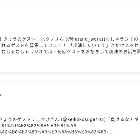
@hatano_works)むしゃラジ！の⁠⁠⁠⁠⁠⁠⁠⁠⁠⁠⁠⁠⁠⁠⁠⁠⁠⁠⁠⁠⁠⁠⁠⁠⁠⁠⁠⁠⁠⁠⁠⁠⁠⁠
dio⁠⁠⁠ 番組に出演してくれるゲストを募集しています！ 「出演したいです」
m⁠⁠⁠ 【番組概要】 むしゃむしゃラジオでは、毎回ゲストをお招きして趣味
の楽しみ方は十人十色で千差万別。新しい趣味の入り口を知ること
て感想・コメントをお願いします！ 📢毎週火曜日、金曜日、19:00に配
。
のゲスト：こすげさん (@keikokosuge103)「負けるな！ギ
E3%81%91%E3%82%8B%E3%81%AA-
82%B6%E3%83%A9%E3%83%B3%E3%83%89-
81%A8%E3%81%BE%E3%82%8B%E3%81%8C%E3%81%8A%E