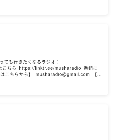
み方は十人十色で千差万別。新しい趣味の入り口
メントをお願いします！ 📢毎週火曜日、金曜日、
ケギキにとっても行きたくなるラジオ：
⁠⁠⁠SNSはこちら ⁠⁠⁠https://linktr.ee/musharadio⁠⁠⁠ 番組に
⁠musharadio@gmail.com⁠⁠⁠ 【番
ても深くても、新規でも古参でも、細客でも太客
。 X(旧Twitter）で #むしゃラジ をつ