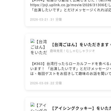
https://joji.uplink.co.jp/movie/2026/31306むしゃラジ
「出演したいです」とだけメッセージくれれば応募完了で
ストをお招きして趣味のお話を聞いています。
新しい趣味の入り口を知ることで、日々の解像度がち
2026-03-21
·
31 分鐘
火曜日、金曜日、19:00に配信！
【台湾ごはん】をいただきます
趣味発見！むしゃむしゃラジオ
【#363】台湾行ったらローカルフードを食べるんだ！むしゃラジ！の⁠⁠⁠⁠⁠⁠⁠
います！ 「出演したいです」とだけメッセージくれれば
は、毎回ゲストをお招きして趣味のお話を聞い
千差万別。新しい趣味の入り口を知ることで、日々
す！ 📢毎週火曜日、金曜日、19:00に配信！
2026-03-09
·
22 分鐘
【アイシングクッキー】をいた