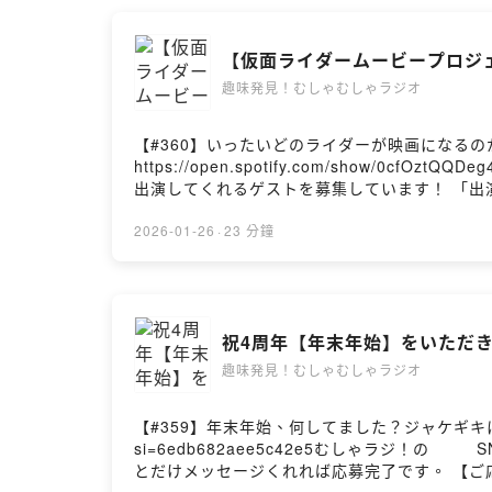
【仮面ライダームービープロジ
趣味発見！むしゃむしゃラジオ
【#360】いったいどのライダーが映画になる
https://open.spotify.com/show/0cfOztQQDeg4G0GTXFAo
出演してくれるゲストを募集しています！ 「出演したい
組概要】 むしゃむしゃラジオでは、毎回ゲスト
でも趣味の楽しみ方は十人十色で千差万別。新しい
2026-01-26
·
23 分鐘
けて感想・コメントをお願いします！ 📢毎週火曜
祝4周年【年末年始】をいただ
趣味発見！むしゃむしゃラジオ
【#359】年末年始、何してました？ジャケギキにとっても行き
si=6edb682aee5c42e5むしゃラジ！の⁠⁠⁠⁠⁠⁠⁠⁠⁠⁠⁠⁠⁠⁠⁠⁠⁠
とだけメッセージくれれば応募完了です。 【ご応募はこ