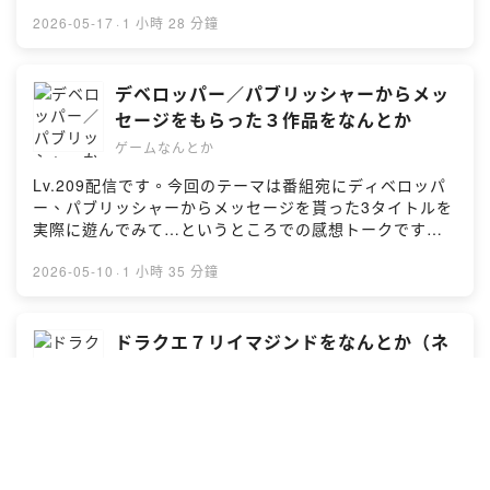
チャプター ///////////////(00:00:00) ｜オープニング
ュー #解説 #考察 #ポッドキャスト//// グッズ販売中！
YouTubeチャンネル ///////////////ゲームなんとかの今後の
(00:00:53) ｜OP／StarFoxダイレクト(00:17:59) ｜OP
///////////////PodcastWeekend2026用に作成しました番組
2026-05-17
·
1 小時 28 分鐘
活動の幅を広げるため、さらなる番組リスナーさん増加
／BABYSTEPS(00:22:06) ｜OP／スペルトナエル
オリジナルグッズをBOOTHにてオンライン販売します。
を目指してYouTubeチャンネルを開設しました。ポッド
(00:35:09) ｜本編／おたよりをなんとか(01:17:05) ｜エ
在庫限りとなりますのでぜひお早めにお求めください。※
キャストと同じ音源を配信だけではなく、動画ならでは
ンディング//// 番組へのおたより ///////////////番組へのお
購入いただいた方にはゲーム系ポッドキャスト トレカを
デベロッパー／パブリッシャーからメッ
の取り組みも挑戦していこうかと思いますので、ぜひと
たより・メッセージは番組ウェブサイト（
おまけとして同梱いたしますので、そちらもぜひご覧く
セージをもらった３作品をなんとか
もチャンネル登録をお願いいたします。
https://gamenantoka.com/ ）または
ださい。BOOTH｜https://gamenantoka.booth.pm/////
ゲームなんとか
https://www.youtube.com/c/gamenantoka//// その他
gamenantoka@gmail.com へお送りください。//// 番組
キーワード ///////////////PodcastWeekend2026／ジョイ
///////////////■ 番組の感想には #ゲームなんとか をお気軽
YouTubeチャンネル ///////////////ゲームなんとかの今後の
メカファイト／ストリートファイター／KOF／餓狼伝説
Lv.209配信です。今回のテーマは番組宛にディベロッパ
にお使いください！■ X：@gamenantoka
活動の幅を広げるため、さらなる番組リスナーさん増加
／幽遊白書／スーパー武闘伝／闘神伝／鉄拳／ポッ拳////
ー、パブリッシャーからメッセージを貰った3タイトルを
を目指してYouTubeチャンネルを開設しました。ポッド
出演 ///////////////こへい／HARU//// チャプター
実際に遊んでみて…というところでの感想トークです。
キャストと同じ音源を配信だけではなく、動画ならでは
///////////////(00:00:00) ｜オープニング(00:00:55) ｜OP
#感想 #レビュー #解説 #考察 #ポッドキャスト//// キー
の取り組みも挑戦していこうかと思いますので、ぜひと
／Podcast Weekend 2026御礼(00:03:31) ｜OP／グッ
ワード ///////////////PODCASTWEEKEND2026／
2026-05-10
·
1 小時 35 分鐘
もチャンネル登録をお願いいたします。
ズ販売お知らせ(00:16:39) ｜OP／Podcast Weekend
BABYSTEPS／獣道10先／Point In Time／Witch the
https://www.youtube.com/c/gamenantoka//// その他
2026振り返り(00:35:26) ｜本編／格ゲー遍歴をなんとか
Showdown／PAIC：ムーンライダー物語//// 本編トーク
///////////////■ 番組の感想には #ゲームなんとか をお気軽
(01:27:28) ｜エンディング//// 番組へのおたより
の3本 ///////////////Point In
ドラクエ７リイマジンドをなんとか（ネ
にお使いください！■ X：@gamenantoka
///////////////番組へのおたより・メッセージは番組ウェブ
Timehttps://store.steampowered.com/app/4016500/P
タバレ感想トーク）
サイト（ https://gamenantoka.com/ ）または
oint_In_Time/Witch the
gamenantoka@gmail.com へお送りください。//// 番組
ゲームなんとか
Showdownhttps://store.steampowered.com/app/3103
YouTubeチャンネル ///////////////ゲームなんとかの今後の
620/Witch_the_Showdown/?l=japanesePAIC：ムーン
Lv.208配信です。今回のテーマはドラクエ７リイマジン
活動の幅を広げるため、さらなる番組リスナーさん増加
ライダー物語
ドについて。界隈では有名なキーファ＝オルゴデミーラ
を目指してYouTubeチャンネルを開設しました。ポッド
https://store.steampowered.com/app/4492120/PAIC//
説を今見つめ直す。説を肯定したくも否定したくもある
キャストと同じ音源を配信だけではなく、動画ならでは