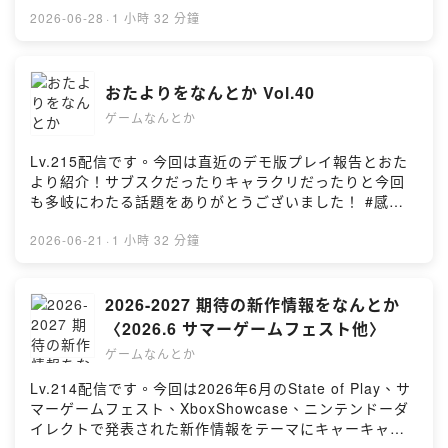
を目指してYouTubeチャンネルを開設しました。ポッド
ランキングはこちらhttps://gamesdata.info/soft-
2026-06-28
·
1 小時 32 分鐘
キャストと同じ音源を配信だけではなく、動画ならでは
2006.html//// キーワード ///////////////まじかるプリンセス
の取り組みも挑戦していこうかと思いますので、ぜひと
／オーダーオブザシンキングスター／鬼武者／サロス／
もチャンネル登録をお願いいたします。
売上ランキング／DS／PSP//// 出演 ///////////////こへい／
おたよりをなんとか Vol.40
https://www.youtube.com/c/gamenantoka//// その他
HARU//// チャプター ///////////////(00:00:00) ｜オープニ
///////////////■ 番組の感想には #ゲームなんとか をお気軽
ゲームなんとか
ング(00:00:55) ｜まじかる☆プリンセス(00:08:21) ｜
にお使いください！■ X：@gamenantoka
Order of the Sinking Star(00:17:10) ｜鬼武者Way of
the Sword(00:23:31) ｜本編／2006年のゲーム売上ラン
Lv.215配信です。今回は直近のデモ版プレイ報告とおた
キングをなんとか(01:27:52) ｜エンディング//// 番組へ
より紹介！サブスクだったりキャラクリだったりと今回
のおたより ///////////////番組へのおたより・メッセージは
も多岐にわたる話題をありがとうございました！ #感想 #
番組ウェブサイト（ https://gamenantoka.com/ ）また
レビュー #解説 #考察 #ポッドキャスト//// キーワード
は gamenantoka@gmail.com へお送りください。//// 番
///////////////BabySteps 山頂／まじかるプリンセス／冒険
2026-06-21
·
1 小時 32 分鐘
組YouTubeチャンネル ///////////////ゲームなんとかの今後
家エリオットの千年物語／サマーロード体験版／Order
の活動の幅を広げるため、さらなる番組リスナーさん増
of the Sinking Star（オーダーオブザシンキングスタ
加を目指してYouTubeチャンネルを開設しました。ポッ
ー）体験版／ドラクエ７リイマジンド／サブスク／キャ
2026-2027 期待の新作情報をなんとか
ドキャストと同じ音源を配信だけではなく、動画ならで
ラクリ//// 出演 ///////////////こへい／HARU//// チャプター
〈2026.6 サマーゲームフェスト他〉
はの取り組みも挑戦していこうかと思いますので、ぜひ
///////////////(00:00:00) ｜オープニング(00:00:55) ｜まじ
ゲームなんとか
ともチャンネル登録をお願いいたします。
かる☆プリンセス(00:04:42) ｜BabySteps(ネタバレ含
https://www.youtube.com/c/gamenantoka//// その他
む)(00:13:39) ｜まじかる☆プリンセス(00:20:23) ｜冒
Lv.214配信です。今回は2026年6月のState of Play、サ
///////////////■ 番組の感想には #ゲームなんとか をお気軽
険家エリオットの千年物語 体験版(00:28:14) ｜サマーロ
マーゲームフェスト、XboxShowcase、ニンテンドーダ
にお使いください！■ X：@gamenantoka
ード 体験版(00:30:43) ｜Order of the Sinking Star 体
イレクトで発表された新作情報をテーマにキャーキャー
験版(00:35:19) ｜本編／おたよりをなんとか(01:30:21)