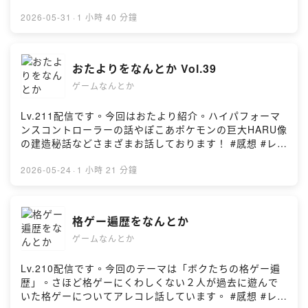
グダムハーツ３は非常に惜しいなと思うタイトル。素晴
を目指してYouTubeチャンネルを開設しました。ポッド
gamenantoka@gmail.com へお送りください。//// 番組
らしいと思える箇所もたくさん。たまたまなのかもしれ
2026-05-31
·
1 小時 40 分鐘
キャストと同じ音源を配信だけではなく、動画ならでは
YouTubeチャンネル ///////////////ゲームなんとかの今後の
ませんが…リスナーさんのおたよりもある程度似通った
の取り組みも挑戦していこうかと思いますので、ぜひと
活動の幅を広げるため、さらなる番組リスナーさん増加
感想でした笑。 #感想 #レビュー #解説 #考察 #ポッドキ
もチャンネル登録をお願いいたします。
を目指してYouTubeチャンネルを開設しました。ポッド
ャスト//// グッズ販売中！
https://www.youtube.com/c/gamenantoka//// その他
おたよりをなんとか Vol.39
キャストと同じ音源を配信だけではなく、動画ならでは
///////////////PodcastWeekend2026用に作成しました番組
///////////////■ 番組の感想には #ゲームなんとか をお気軽
の取り組みも挑戦していこうかと思いますので、ぜひと
ゲームなんとか
オリジナルグッズをBOOTHにてオンライン販売します。
にお使いください！■ X：@gamenantoka
もチャンネル登録をお願いいたします。
在庫限りとなりますのでぜひお早めにお求めください。※
https://www.youtube.com/c/gamenantoka//// その他
購入いただいた方にはゲーム系ポッドキャスト トレカを
Lv.211配信です。今回はおたより紹介。ハイパフォーマ
///////////////■ 番組の感想には #ゲームなんとか をお気軽
おまけとして同梱いたしますので、そちらもぜひご覧く
ンスコントローラーの話やぽこあポケモンの巨大HARU像
にお使いください！■ X：@gamenantoka
ださい。BOOTH｜https://gamenantoka.booth.pm/////
の建造秘話などさまざまお話しております！ #感想 #レビ
キーワード ///////////////ドラクエ12／Switch2／ぽこあポ
ュー #解説 #考察 #ポッドキャスト//// グッズ販売中！
ケモン／BABYSTEPS／OPUS: Prism Peak／キングダム
///////////////PodcastWeekend2026用に作成しました番組
2026-05-24
·
1 小時 21 分鐘
ハーツ３／FF15//// 出演 ///////////////こへい／HARU////
オリジナルグッズをBOOTHにてオンライン販売します。
チャプター ///////////////(00:00:00) ｜オープニング
在庫限りとなりますのでぜひお早めにお求めください。※
(00:00:58) ｜OP／ドラゴンクエスト12(00:06:34) ｜
購入いただいた方にはゲーム系ポッドキャスト トレカを
格ゲー遍歴をなんとか
OP／こへい家Switch2購入(00:17:06) ｜OP／
おまけとして同梱いたしますので、そちらもぜひご覧く
BABYSTEPS(00:19:40) ｜OP／OPUS: Prism
ゲームなんとか
ださい。BOOTH｜https://gamenantoka.booth.pm/////
Peak(00:32:38) ｜本編／キングダムハーツ３のぶっちゃ
キーワード ///////////////STARFOX／BABYSTEPS／スペ
け感想回(01:37:20) ｜エンディング//// 番組へのおたよ
ルトナエル／PodcastWeekend2026／ハイパフォーマン
Lv.210配信です。今回のテーマは「ボクたちの格ゲー遍
り ///////////////番組へのおたより・メッセージは番組ウェ
スコントローラー／Witch the Showdown／ぽこあポケ
歴」。さほど格ゲーにくわしくない２人が過去に遊んで
ブサイト（ https://gamenantoka.com/ ）または
モン 巨大HARU像//// 出演 ///////////////こへい／HARU////
いた格ゲーについてアレコレ話しています。 #感想 #レビ
gamenantoka@gmail.com へお送りください。//// 番組