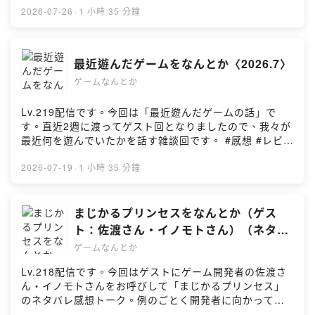
メッセージは番組ウェブサイト（
における歌。 #感想 #レビュー #解説 #考察 #ポッドキャ
2026-07-26
·
1 小時 35 分鐘
https://gamenantoka.com/ ）または
スト//// キーワード ///////////////シュレディンガーズコー
gamenantoka@gmail.com へお送りください。//// 番組
ル／SEKIRO隻狼／ゲーム祭／ゲームにおける歌／ハロル
YouTubeチャンネル ///////////////ゲームなんとかの今後の
ドハリバット／HD-2Dリメイク／生存if//// 出演
最近遊んだゲームをなんとか〈2026.7〉
活動の幅を広げるため、さらなる番組リスナーさん増加
///////////////こへい／HARU//// チャプター
を目指してYouTubeチャンネルを開設しました。ポッド
ゲームなんとか
///////////////(00:00:00) ｜オープニング(00:00:56) ｜シュ
キャストと同じ音源を配信だけではなく、動画ならでは
レディンガーズコール(00:12:04) ｜SEKIRO:
の取り組みも挑戦していこうかと思いますので、ぜひと
SHADOWS DIE TWICE(00:30:37) ｜本編／おたよりを
Lv.219配信です。今回は「最近遊んだゲームの話」で
もチャンネル登録をお願いいたします。
なんとか(01:32:32) ｜エンディング//// 番組へのおたよ
す。直近2週に渡ってゲスト回となりましたので、我々が
https://www.youtube.com/c/gamenantoka//// その他
り ///////////////番組へのおたより・メッセージは番組ウェ
最近何を遊んでいたかを話す雑談回です。 #感想 #レビュ
///////////////■ 番組の感想には #ゲームなんとか をお気軽
ブサイト（ https://gamenantoka.com/ ）または
ー #解説 #考察 #ポッドキャスト//// 📣おたより募集📣
にお使いください！■ X：@gamenantoka
gamenantoka@gmail.com へお送りください。//// 番組
///////////////近日収録予定のゲーミングお父さん＆お母さ
2026-07-19
·
1 小時 35 分鐘
YouTubeチャンネル ///////////////ゲームなんとかの今後の
ん回に向けて、おたより募集です。今回のテーマは「こ
活動の幅を広げるため、さらなる番組リスナーさん増加
れってウチだけ？我が家のゲームルール」。締切は7月26
を目指してYouTubeチャンネルを開設しました。ポッド
日（日）23:59までです。どうぞお気軽に投稿ください
まじかるプリンセスをなんとか（ゲス
キャストと同じ音源を配信だけではなく、動画ならでは
🙇‍♂️▼詳細はこちら
ト：佐渡さん・イノモトさん）（ネタバ
の取り組みも挑戦していこうかと思いますので、ぜひと
https://x.com/gamenantoka/status/207885991448793
レ感想トーク）
ゲームなんとか
もチャンネル登録をお願いいたします。
1092?s=20//// キーワード ///////////////シュレディンガー
https://www.youtube.com/c/gamenantoka//// その他
ズコール／SAROS／スターフォックス／リズム天国ミラ
Lv.218配信です。今回はゲストにゲーム開発者の佐渡さ
///////////////■ 番組の感想には #ゲームなんとか をお気軽
クルスターズ//// 出演 ///////////////こへい／HARU//// チャ
ん・イノモトさんをお呼びして「まじかるプリンセス」
にお使いください！■ X：@gamenantoka
プター ///////////////(00:00:00) ｜オープニング(00:01:09)
のネタバレ感想トーク。例のごとく開発者に向かって感
｜お便り募集告知(00:05:41) ｜シュレディンガーズ・コ
想を投げつけていくスタイルでお届けいたします。 #感