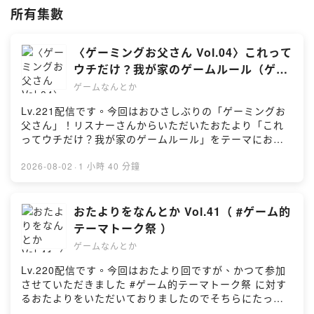
gamenantoka@gmail.com
へメールをお送りください。
所有集數
◎ApplePodcasts「2018年に最もダウンロードされた新番組」に選出
されました
〈ゲーミングお父さん Vol.04〉これって
◎JAPAN PODCAST AWARDS 2020「推薦作品」に選出されました
ウチだけ？我が家のゲームルール（ゲス
◎ApplePodcasts「2022年ベスト番組」内「カルチャー通になれる番
ト：むらしゅんさん・たけおさん）
組」に選出されました
ゲームなんとか
◎TOKYO INDIE GAMES SUMMIT（2023年、2024年開催）にメディ
Lv.221配信です。今回はおひさしぶりの「ゲーミングお
アパートナーとして参加しました
父さん」！リスナーさんからいただいたおたより「これ
◎東京ゲームショウ2023にインフルエンサー・クリエイターとして登
ってウチだけ？我が家のゲームルール」をテーマにお父
録いただき参加しました
さんズ3人で楽しくお話しております。 #感想 #レビュー
◎単独イベント「ゲームなんとかファンフェスタ2024」に100名以上
#解説 #考察 #ポッドキャスト//// キーワード ///////////////
2026-08-02
·
1 小時 40 分鐘
のリスナーさんに参加いただきました
ゲーミングお父さん／これってウチだけ？我が家のゲー
ムルール／ディスク版廃止／お父さんがピンチでも助け
ない／セーブするまで／あえてほったらかし／携帯ゲー
おたよりをなんとか Vol.41（ #ゲーム的
ム機は部屋に持ち込まない／高価なゲーム機//// 出演
テーマトーク祭 ）
///////////////こへいゲスト：むらしゅんさん／たけおさ
ゲームなんとか
ん//// チャプター ///////////////(00:00:00) ｜オープニング
(00:00:46) ｜10月大阪のイベント予告(00:02:15) ｜ゲ
Lv.220配信です。今回はおたより回ですが、かつて参加
ストはむらしゅんさん・たけおさん(00:17:06) ｜本編／
させていただきました #ゲーム的テーマトーク祭 に対す
ゲーミングお父さんをなんとか(01:36:18) ｜エンディン
るおたよりをいただいておりましたのでそちらにたっぷ
グ//// 番組へのおたより ///////////////番組へのおたより・
り時間を割り当ててお話しております。テーマはゲーム