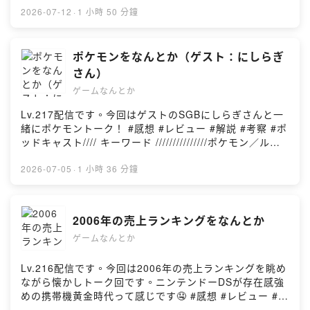
ール(00:25:26) ｜SAROS(00:47:32) ｜スターフォック
想 #レビュー #解説 #考察 #ポッドキャストまじかるプリ
2026-07-12
·
1 小時 50 分鐘
ス(01:11:32) ｜リズム天国ミラクルスターズ(01:30:43)
ンセスのSteamページはこちら
｜エンディング//// 番組へのおたより ///////////////番組へ
https://store.steampowered.com/app/3562120/_/?
のおたより・メッセージは番組ウェブサイト（
l=japanese//// キーワード ///////////////NeverAwake
ポケモンをなんとか（ゲスト：にしらぎ
https://gamenantoka.com/ ）または
FLASHBACK／まじかるベーカリー／まじかるプリンセ
さん）
gamenantoka@gmail.com へお送りください。//// 番組
ス//// 出演 ///////////////こへい／HARUゲスト：佐渡さん／
YouTubeチャンネル ///////////////ゲームなんとかの今後の
ゲームなんとか
イノモトさん//// チャプター ///////////////(00:00:00) ｜オ
活動の幅を広げるため、さらなる番組リスナーさん増加
ープニング(00:01:06) ｜ゲストは佐渡さん・イノモトさ
Lv.217配信です。今回はゲストのSGBにしらぎさんと一
を目指してYouTubeチャンネルを開設しました。ポッド
ん(00:30:56) ｜本編／まじかる☆プリンセスをなんとか
緒にポケモントーク！ #感想 #レビュー #解説 #考察 #ポ
キャストと同じ音源を配信だけではなく、動画ならでは
(01:45:21) ｜エンディング//// 番組へのおたより
ッドキャスト//// キーワード ///////////////ポケモン／ルビ
の取り組みも挑戦していこうかと思いますので、ぜひと
///////////////番組へのおたより・メッセージは番組ウェブ
サファ／ポケモンレンジャー／ブラックホワイト／ロー
もチャンネル登録をお願いいたします。
サイト（ https://gamenantoka.com/ ）または
テーションバトル／ぽこあポケモン／ポケモンチャンピ
2026-07-05
·
1 小時 36 分鐘
https://www.youtube.com/c/gamenantoka//// その他
gamenantoka@gmail.com へお送りください。//// 番組
オンズ／ウインドウェーブ//// 出演 ///////////////こへい／
///////////////■ 番組の感想には #ゲームなんとか をお気軽
YouTubeチャンネル ///////////////ゲームなんとかの今後の
HARUゲスト：にしらぎさん//// チャプター
にお使いください！■ X：@gamenantoka
活動の幅を広げるため、さらなる番組リスナーさん増加
///////////////(00:00:00) ｜オープニング(00:00:55) ｜ゲス
2006年の売上ランキングをなんとか
を目指してYouTubeチャンネルを開設しました。ポッド
トはにしらぎさん(00:12:49) ｜本編／ポケモンをなんと
キャストと同じ音源を配信だけではなく、動画ならでは
ゲームなんとか
か(01:30:13) ｜エンディング//// 番組へのおたより
の取り組みも挑戦していこうかと思いますので、ぜひと
///////////////番組へのおたより・メッセージは番組ウェブ
もチャンネル登録をお願いいたします。
サイト（ https://gamenantoka.com/ ）または
Lv.216配信です。今回は2006年の売上ランキングを眺め
https://www.youtube.com/c/gamenantoka//// その他
gamenantoka@gmail.com へお送りください。//// 番組
ながら懐かしトーク回です。ニンテンドーDSが存在感強
///////////////■ 番組の感想には #ゲームなんとか をお気軽
YouTubeチャンネル ///////////////ゲームなんとかの今後の
めの携帯機黄金時代って感じです🤤 #感想 #レビュー #解
にお使いください！■ X：@gamenantoka
活動の幅を広げるため、さらなる番組リスナーさん増加
説 #考察 #ポッドキャスト本編トークで参照している売上