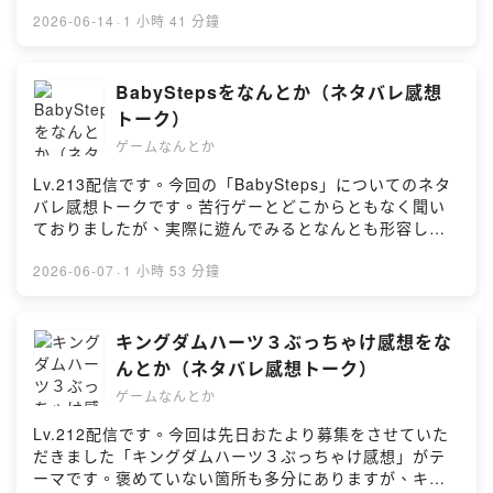
話す雑談回です。期待のタイトル、新作タイトルが目白
｜エンディング//// 番組へのおたより ///////////////番組へ
押しで時間が足りませんでした🤤 #感想 #レビュー #解説
2026-06-14
·
1 小時 41 分鐘
のおたより・メッセージは番組ウェブサイト（
#考察 #ポッドキャスト #新作情報//// キーワード
https://gamenantoka.com/ ）または
///////////////ウルヴァリン／SILENT HILL: Townfall／鬼
gamenantoka@gmail.com へお送りください。//// 番組
武者／エースコンバット８／GOWラウフェイ／ILL／
BabyStepsをなんとか（ネタバレ感想
YouTubeチャンネル ///////////////ゲームなんとかの今後の
FF7リベレーション／ガンダムローグオービット／gen
トーク）
活動の幅を広げるため、さらなる番組リスナーさん増加
ATLUS／バイオハザード RE:ベロニカ／タートルズ新作
を目指してYouTubeチャンネルを開設しました。ポッド
ゲームなんとか
／バーチャファイター クロスロード／ストレンジャー ザ
キャストと同じ音源を配信だけではなく、動画ならでは
ン ヘヴン／ペルソナ６／プレイグテイル／Fable／ダス
Lv.213配信です。今回の「BabySteps」についてのネタ
の取り組みも挑戦していこうかと思いますので、ぜひと
クブラッド／朧村正怪奇譚／ドラゴンズドグマ 2：ダー
バレ感想トークです。苦行ゲーとどこからともなく聞い
もチャンネル登録をお願いいたします。
クアリズン／キングダムハーツ４／ゼノブレイド／ダー
ておりましたが、実際に遊んでみるとなんとも形容しが
https://www.youtube.com/c/gamenantoka//// その他
ビースタリオン２／信長の野望／ゼルダの伝説／東方紅
たい感情を2人揃って抱いておりました。BabySteps、オ
///////////////■ 番組の感想には #ゲームなんとか をお気軽
魔郷//// 出演 ///////////////こへい／HARU//// チャプター
ススメです。しんどいけど😂 #感想 #レビュー #解説 #考
2026-06-07
·
1 小時 53 分鐘
にお使いください！■ X：@gamenantoka
///////////////(00:00:00) ｜オープニング(00:00:53) ｜
察 #ポッドキャスト//// キーワード ///////////////スペルト
2026年6月 新作情報をなんとか(00:02:33) ｜State of
ナエル／まじかるプリンセス／エースコンバット04／
play(00:21:33) ｜Summer Game Fest(00:54:07) ｜
BabySteps//// 出演 ///////////////こへい／HARU//// チャプ
キングダムハーツ３ぶっちゃけ感想をな
XBOX Games Showcase(01:04:03) ｜Nintendo
ター ///////////////(00:00:00) ｜オープニング(00:00:54)
んとか（ネタバレ感想トーク）
Direct(01:39:50) ｜エンディング//// 番組へのおたより
｜OP／スペルトナエル(00:19:32) ｜OP／まじかる★プ
///////////////番組へのおたより・メッセージは番組ウェブ
ゲームなんとか
リンセス(00:24:58) ｜OP／エースコンバット
サイト（ https://gamenantoka.com/ ）または
04(00:49:52) ｜本編／Baby Stepsをなんとか
Lv.212配信です。今回は先日おたより募集をさせていた
gamenantoka@gmail.com へお送りください。//// 番組
(01:49:32) ｜エンディング//// 番組へのおたより
だきました「キングダムハーツ３ぶっちゃけ感想」がテ
YouTubeチャンネル ///////////////ゲームなんとかの今後の
///////////////番組へのおたより・メッセージは番組ウェブ
ーマです。褒めていない箇所も多分にありますが、キン
活動の幅を広げるため、さらなる番組リスナーさん増加
サイト（ https://gamenantoka.com/ ）または