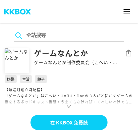
ゲームなんとか
分享
ゲームなんとか制作委員会（こへい・
HARU・Dan）
娛樂
生活
親子
【毎週月曜０時配信】
「ゲームなんとか」はこへい・HARU・Danの３人がとにかくゲームの
話をするポッドキャスト番組。うまくもなければ、くわしいわけでもな
い。でもゲームは好き。そんなパーソナリティがただひたすらにゲーム
の話をします。
在 KKBOX 免費聽
番組HPは
https://gamenantoka.com/
番組宛のメッセージは番組HPのおたよりフォーム、または