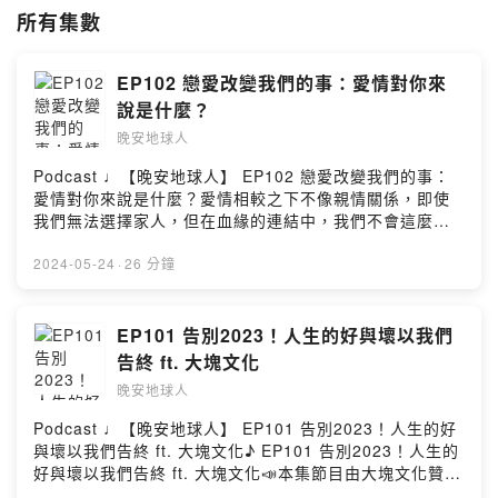
所有集數
那就讓我們的睡前魔法來陪你說聲晚安吧！
晚安雨庭，晚安傑西，
EP102 戀愛改變我們的事：愛情對你來
晚安，地球人。☾
說是什麼？
【晚安地球人】 ◅
晚安地球人
主持 / Rain雨庭 Jess傑西
Podcast ♩【晚安地球人】 EP102 戀愛改變我們的事：
動畫 / XiaoTser曉池
愛情對你來說是什麼？愛情相較之下不像親情關係，即使
錄音 / Rain雨庭
我們無法選擇家人，但在血緣的連結中，我們不會這麼輕
剪輯 / Rain雨庭
易放棄。但它也不及友情之間，有緣遇上知己、即使不聯
文案 / Jess傑西
繫也一樣安心；無緣話不投機、斷了關係也沒有那麼可
2024-05-24
·
26 分鐘
惜。戀愛有時重如泰山、卻也輕如鴻毛⋯我們可以一而再
【晚安星球 Wan-An Planet 】◅
的努力磨合，只為了繼續維持兩個人的關係；但日積月累
官方網站：
http://wanan-planet.com/
積攢下來的不合就像從懸崖落下的小石子，哪天把谷底下
EP101 告別2023！人生的好與壞以我們
Facebook：
https://www.facebook.com/wananplanet/
的人砸得不想再忍了，也可以讓關係不堪一擊、甚至不需
Instagram：
https://www.instagram.com/wananplanet/
告終 ft. 大塊文化
要任何程序就可以提出放棄。因此我們汲汲營營，嘗試改
晚安地球人
變對方和自己，努力鑿出迎合彼此的缺口，也許忽視了伴
Powered by Firstory Hosting
隨而來的不堪、傷痛，其實也需要及時治癒。過程之中，
Podcast ♩【晚安地球人】 EP101 告別2023！人生的好
無論是鑿出缺口或治癒傷痛，都需要極大的力氣才能堅持
與壞以我們告終 ft. 大塊文化♪ EP101 告別2023！人生的
下去，然而那股力氣，就是愛情之於自我的意義。愛情對
好與壞以我們告終 ft. 大塊文化📣本集節目由大塊文化贊助
你而言是什麼？找出其中答案，才能在磨合的過程中獲得
播出 📣我們終於有乾爹來敲合作啦！！！！！（感謝大塊