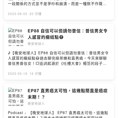
球 •▻ 晚安地球人 ◅主持 / Rain雨庭 Jess傑西動畫 /
Hosting
一段關係的方式並不是爭吵和崩潰，而是一種默不作聲的
daystarhttps://www.youtube.com/c/DaystarProjectmu
XiaoTser曉池錄音 / Rain雨庭剪輯 / Jess傑西文案 / Jess
疏離。沒有大張旗鼓的送別，也沒有撕心裂肺的挽留。成
sic promoted by suara id https://bit.ly/3gnOcnU▻ 晚
傑西▻ 背景BGM來源 ◅music by
年人的告別儀式非常簡單，我沒有回你最後一條信息，你
2023-06-02
·
20 分鐘
安地球人 ◅收聽平台：
daystarhttps://www.youtube.com/c/DaystarProjectmu
也很默契的沒有再發，就這樣消失在彼此的生活裡，好像
https://open.firstory.me/user/nightearth/platformsFac
sic promoted by suara id https://bit.ly/3gnOcnU▻ 晚
從沒認識過一樣。❞人生在世，總會迎來許多可以被緊緊抓
ebook：
安地球人 ◅收聽平台：
住的關係也免不了會有一不留神就溜走的關係，儘管自己
EP88 自信可以但請勿普信：普信男女令
https://www.facebook.com/wanan.spacemanInstagra
https://open.firstory.me/user/nightearth/platformsFac
很珍惜彷彿成年人的感情或關係都是易碎品，經不起時間
m：https://www.instagram.com/wanan.spaceman▻ 晚
人感冒的癥結點😷
ebook：
和空間的考驗其實往往會讓成年人漸行漸遠的不是距離，
安星球 Wan-An Planet ◅官方網站：http://wanan-
https://www.facebook.com/wanan.spacemanInstagra
晚安地球人
而是三觀而且開始體會到漸行漸遠的必要，就證明自己踏
planet.com/Facebook：
m：https://www.instagram.com/wanan.spaceman▻ 晚
入看淡人生的階段請留時間給值得的人，友誼的相處也是
https://www.facebook.com/wananplanet/Instagram：
♪【晚安地球人】EP88 自信可以但請勿普信：普信男女令
安星球 Wan-An Planet ◅官方網站：http://wanan-
如此願我們都能學會切割、學會放下跟太空人一起學習
https://www.instagram.com/wananplanet/✉ 合作來信
人感冒的癥結點😷過去聊完綠茶婊和直男癌，今天來聊聊
planet.com/Facebook：
「不打擾，是我的溫柔」美學吧 🫶🏻【本集精華重點】
▻ wanan.planet@gmail.comPowered by Firstory
普信男普信女！💥這詞起源於《吐槽大會》楊笠的段子
https://www.facebook.com/wananplanet/Instagram：
🧑‍🤝‍🧑讓人最惱怒的2個字訊息：XX🧑‍🤝‍🧑成年人處理和結
Hosting
「他明明那麼普通，卻那麼自信」普遍用來形容沒有自知
https://www.instagram.com/wananplanet/✉ 合作來信
束的友誼是很靜默的？🧑‍🤝‍🧑時不時整理關係反而不小心封
之明的男性，衍生出普信男後來又有網友把這個詞套用在
2023-05-19
·
16 分鐘
▻ wanan.planet@gmail.comPowered by Firstory
鎖 😂🧑‍🤝‍🧑IG的摯友設定讓人很煩惱🧑‍🤝‍🧑從朋友變成不
一些女生的身上，即普信女其實普信男／普信女往往會出
Hosting
是朋友的心理建設🧑‍🤝‍🧑讓傑西震驚八百的健身房奇遇晚安
現雙重標準說到底也就是對待別人時會特別嚴格，對待自
地球人終於開通FB和IG了，看到這兒的你快手刀去關注一
己卻特別寬鬆還會把他人的拒絕當作欲拒還迎，真是絕絕
EP87 直男癌太可怕，這幾點簡直是癌症
波！🔍：晚安地球人（@𝒘𝒂𝒏𝒂𝒏.𝒔𝒑𝒂𝒄𝒆𝒎𝒂𝒏）#晚安地球人
子 🙄如果你身邊出現普信男／普信女的話，你會怎麼
末期！？
#晚安星球 #wananspaceman #wananplanet #WanAn #
辦？！珍愛生命，請遠離普信男／普信女 🧘【本集精華重
成年人的友誼 #友誼關係• 更多晚安星球 •▻ 晚安地球人 ◅
晚安地球人
點】💉普信男普信女朴信惠（啊不好笑）💉讓人拳頭硬硬
主持 / Rain雨庭 Jess傑西動畫 / XiaoTser曉池錄音 /
的個普信女特徵💉傑西覺得很會自拍的男士很奇怪（咦）
Podcast ♩【晚安地球人】 EP87 直男癌太可怕，這幾點
Rain雨庭剪輯 / Jess傑西文案 / Rain雨庭▻ 背景BGM來
💉儘管男友是攝影師，傑西也覺得被拍很害羞 😳💉普信人
簡直是癌症末期！？過去太空總部已經帶領大家探討過