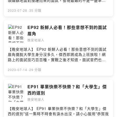
m：https://www.instagram.com/wanan.spaceman▻ 晚
頭爛額地面對接踵而來的面試，發現最難的不是一邊準備
daystarhttps://www.youtube.com/c/DaystarProjectmu
【本集精華重點】☔️ 其中一種感情內耗是「沒了自己」？
安星球 Wan-An Planet ◅官方網站：http://wanan-
期末報告一邊趕著做作品集，而是因為自己也不了解自
sic promoted by suara id https://bit.ly/3gnOcnU▻ 晚
☔️ 無條件付出會換來很累的感情狀態☔️ 24小時黏男友是因
planet.com/Facebook：
己、不知道想要的到底是什麼，突然認清自己是多麼沒有
2023-07-28
·
35 分鐘
安地球人 ◅收聽平台：
為男友太帥？！☔️ 傑西曾因沒時間陪寶寶而懊惱 😱☔️ 意
https://www.facebook.com/wananplanet/Instagram：
目標、隨波逐流的人，被殘酷的現實打擊，每天的每天都
https://open.firstory.me/user/nightearth/platformsFac
識到要把「自己」抽開是好的第一步☔️ 超狗血的好友被渣
https://www.instagram.com/wananplanet/✉ 合作來信
更加崩潰⋯⋯每個人多多稍稍在畢業之際都會面臨人生徬
ebook：
的鬼故事！☔️ 晚安曲：成全（豁然開朗版） 🎵晚安地球人
▻ wanan.planet@gmail.comPowered by Firstory
徨，不知道未來該往哪走、該選擇錢多還是喜歡的工作、
EP92 新鮮人必看！那些意想不到的面試
https://www.facebook.com/wanan.spacemanInstagra
終於開通FB和IG了，看到這兒的你快手刀去關注一波！
Hosting
這家公司可以給我未來嗎⋯⋯也許聽完這一集，你也可以
m：https://www.instagram.com/wanan.spaceman▻ 晚
眉角
🔍：晚安地球人（@𝒘𝒂𝒏𝒂𝒏.𝒔𝒑𝒂𝒄𝒆𝒎𝒂𝒏）#晚安地球人 #晚
像太空人雨庭和傑西一樣，更豁達地看待工作和人生✨【本
安星球 Wan-An Planet ◅官方網站：http://wanan-
安星球 #wananspaceman #wananplanet #WanAn #感
晚安地球人
集精華重點】⛳️ 工作是手段，生活才是活著的最終目的⛳️
planet.com/Facebook：
情內耗• 更多晚安星球 •▻ 晚安地球人 ◅主持 / Rain雨庭
生活和工作，一定要劃清界線嗎？⛳️ 不知道自己喜歡什麼
https://www.facebook.com/wananplanet/Instagram：
【晚安地球人】 EP92 新鮮人必看！那些意想不到的面試
Jess傑西動畫 / XiaoTser曉池錄音 / Rain雨庭剪輯 / Jess
沒關係，至少要知道自己「不喜歡」的是什麼⛳️ 青菜蘿蔔
https://www.instagram.com/wananplanet/✉ 合作來信
眉角擺脫大學生身分沒多久，傑西即將成為上班族啦！網
傑西文案 / Rain雨庭▻ 背景BGM來源 ◅music by
各有所好，請記得擇你所愛、愛你所擇⛳️ 網路焦慮氾濫，
▻ wanan.planet@gmail.comPowered by Firstory
路上的面試技巧百百種，實戰之後才知道，面試官們也有
daystar
我們都該找到屬於自己的「濾鏡」晚安地球人終於開通FB
Hosting
各自不同的風格與公司文化。從來沒有正式面試過的太空
https://www.youtube.com/c/DaystarProjectmusic
和IG了，看到這兒的你快手刀去關注一波！🔍：晚安地球
人傑西，在太空人娘親的開導下終於領悟到，「了解自
2023-07-14
·
29 分鐘
promoted by suara id https://bit.ly/3gnOcnU▻ 晚安地
人（@𝒘𝒂𝒏𝒂𝒏.𝒔𝒑𝒂𝒄𝒆𝒎𝒂𝒏）#晚安地球人 #晚安星球
己」才是拿下機會、做出選擇的大關鍵❗️不管你是小菜雞還
球人 ◅收聽平台：
#wananspaceman #wananplanet #WanAn• 更多晚安星
是在尋求新挑戰的老鳥，趕快來聽聽雨庭傑西的心路歷程
https://open.firstory.me/user/nightearth/platformsFac
球 •▻ 晚安地球人 ◅主持 / Rain雨庭 Jess傑西動畫 /
你是否也深有同感！💞*太空人傑西碎碎念：這集想分享的
EP91 畢業快樂不快樂？和「大學生」傑
ebook：
XiaoTser曉池錄音 / Rain雨庭剪輯 / Jess傑西文案 / Jess
事情真的太多，話越講越快也越講越亂，這集超難剪但超
https://www.facebook.com/wanan.spacemanInstagra
西的道別
傑西▻ 背景BGM來源 ◅music by
實用（聽到最後就知道我們這集準備得有多大汗淋漓XD）
m：https://www.instagram.com/wanan.spaceman▻ 晚
daystarhttps://www.youtube.com/c/DaystarProjectmu
晚安地球人
真心不騙推薦給跟傑西一樣的畢業生！【本集精華重點】
安星球 Wan-An Planet ◅官方網站：http://wanan-
sic promoted by suara id https://bit.ly/3gnOcnU▻ 晚
💼 傑西的良心忠告：大家趕快做好作品集！！！💼 大挫
planet.com/Facebook：
【晚安地球人】 EP91 畢業快樂不快樂？和「大學生」傑
安地球人 ◅收聽平台：
賽！準備好的面試攻略用不上怎麼辦💩💼 小菜雞去大公司
https://www.facebook.com/wananplanet/Instagram：
西的道別*這一集時不時會有淚水出沒，請小心服用*恭賀我
https://open.firstory.me/user/nightearth/platformsFac