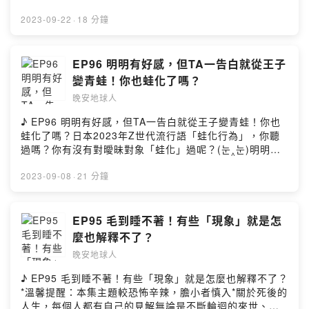
sic promoted by suara id https://bit.ly/3gnOcnU▻ 晚
良母🤫雨庭戀愛前其實是超兇狠的冰山🧊🤫情侶過夜隔天
位遠端的好朋友👂🏻📌雨庭真心話2：其實傑西很多時候比雨
眼淚沒有告訴你的事 ‧º·(˚ ˃̣̣̥⌓˂̣̣̥ )‧º·˚你有沒有感同身受這件
by
安地球人 ◅收聽平台：
會害怕嘴巴臭臭？🤫雨庭友人爆料她男友都不洗內
庭像個大人📌晚安曲：〈一個像夏天一個像秋天〉♪晚安地
事...明明道理在自己身上、明有很多話想要為自己辯解的
2023-09-22
·
18 分鐘
daystarhttps://www.youtube.com/c/DaystarProjectmu
https://open.firstory.me/user/nightearth/platformsFac
褲！！！🤫雨庭偷偷爆料男友愛聞_______🤫其他驚人的
球人終於開通FB和IG了，看到這兒的你快手刀去關注一
但一生氣、一委屈就是忍不住，眼淚就prada prada
sic promoted by suara id https://bit.ly/3gnOcnU▻ 晚
ebook：
小秘密爆料：曾X掉孩子、叫🐔🤫晚安曲：〈給我你的愛〉
波！🔍：晚安地球人（@𝒘𝒂𝒏𝒂𝒏.𝒔𝒑𝒂𝒄𝒆𝒎𝒂𝒏）#晚安地球人
dior！！！！成年人的世界真的太難了畢竟太少場合允許成
安地球人 ◅收聽平台：
https://www.facebook.com/wanan.spacemanInstagra
🎵晚安地球人終於開通FB和IG了，看到這兒的你快手刀去
#晚安星球 #wananspaceman #wananplanet #WanAn•
年人哭泣了...導致越來越多成年人都是在回家路上開啟靜
EP96 明明有好感，但TA一告白就從王子
https://open.firstory.me/user/nightearth/platformsFac
m：https://www.instagram.com/wanan.spaceman▻ 晚
關注一波！🔍：晚安地球人（@𝒘𝒂𝒏𝒂𝒏.𝒔𝒑𝒂𝒄𝒆𝒎𝒂𝒏）#晚安
更多晚安星球 •▻ 晚安地球人 ◅主持 / Rain雨庭 Jess傑西
音的哭泣模式 🥺所以親愛的地球人，該哭的時候就哭吧！
ebook：
變青蛙！你也蛙化了嗎？
安星球 Wan-An Planet ◅官方網站：http://wanan-
地球人 #晚安星球 #wananspaceman #wananplanet
動畫 / XiaoTser曉池錄音 / Rain雨庭剪輯 / Jess傑西文案
別再相信不哭不哭眼淚是珍珠這句話，哭完以後再一起向
https://www.facebook.com/wanan.spacemanInstagra
planet.com/Facebook：
#WanAn #戀愛 #戀愛後被發現的事• 更多晚安星球 •▻ 晚
晚安地球人
/ Rain雨庭▻ 背景BGM來源 ◅music by
前走吧！在你們想哭時，請想起太空總部是可以寄放眼淚
m：https://www.instagram.com/wanan.spaceman▻ 晚
https://www.facebook.com/wananplanet/Instagram：
安地球人 ◅主持 / Rain雨庭 Jess傑西動畫 / XiaoTser曉
daystarhttps://www.youtube.com/c/DaystarProjectmu
的！🫶🏻祝大家always想哭就能哭，想笑就能大笑畢竟好
安星球 Wan-An Planet ◅官方網站：http://wanan-
♪ EP96 明明有好感，但TA一告白就從王子變青蛙！你也
https://www.instagram.com/wananplanet/✉ 合作來信
池錄音 / Rain雨庭剪輯 / Jess傑西文案 / Rain雨庭▻ 背景
sic promoted by suara id https://bit.ly/3gnOcnU▻ 晚
好正視自己的情緒與感受，比任何事情還重要 ❤️【本集精
planet.com/Facebook：
蛙化了嗎？日本2023年Z世代流行語「蛙化行為」，你聽
▻ wanan.planet@gmail.comPowered by Firstory
BGM來源 ◅music by
安地球人 ◅收聽平台：
華重點】😭在職場受委屈也只能忍住不哭？🥺😭傑西被兇
https://www.facebook.com/wananplanet/Instagram：
過嗎？你有沒有對曖昧對象「蛙化」過呢？(눈‸눈)明明跟
Hosting
daystarhttps://www.youtube.com/c/DaystarProjectmu
https://open.firstory.me/user/nightearth/platformsFac
也會想哭！😭雨庭竟然很少在傑西面前哭？！🥲😭傑西發
https://www.instagram.com/wananplanet/✉ 合作來信
對方互動還不錯，相處起來也有一點點的粉紅泡泡可就那
sic promoted by suara id https://bit.ly/3gnOcnU▻ 晚
ebook：
story有關大哥姪女的父女情深也想哭😭小故事：莫名其妙
▻ wanan.planet@gmail.comPowered by Firstory
麼一個瞬間，你突然就無感了？！🔍 蛙化現象（カエル化
2023-09-08
·
21 分鐘
安地球人 ◅收聽平台：
https://www.facebook.com/wanan.spacemanInstagra
的小六被罵記😭踏入職場後的雨庭不敢在外人面前紅眼眶
Hosting
現象）｜指的是「喜歡的男生讓人感到幻滅的行為」｜即
https://open.firstory.me/user/nightearth/platformsFac
m：https://www.instagram.com/wanan.spaceman▻ 晚
😭晚安曲：〈說好不哭〉🎵晚安地球人終於開通FB和IG
使女生原本對該男性抱持好感，也可能因某些生活小細節
ebook：
安星球 Wan-An Planet ◅官方網站：http://wanan-
了，看到這兒的你快手刀去關注一波！🔍：晚安地球人
｜眼中的王子突然變成青蛙，粉紅泡泡突然冷卻之意蛙化
EP95 毛到睡不著！有些「現象」就是怎
https://www.facebook.com/wanan.spacemanInstagra
planet.com/Facebook：
（@𝒘𝒂𝒏𝒂𝒏.𝒔𝒑𝒂𝒄𝒆𝒎𝒂𝒏）#晚安地球人 #晚安星球
其實說穿了就是對方讓你「冷掉」的意思可能是日積月累
m：https://www.instagram.com/wanan.spaceman▻ 晚
麼也解釋不了？
https://www.facebook.com/wananplanet/Instagram：
#wananspaceman #wananplanet #WanAn• 更多晚安星
的，也可能是某個瞬間導致的從童話故事《青蛙王子》延
安星球 Wan-An Planet ◅官方網站：http://wanan-
https://www.instagram.com/wananplanet/✉ 合作來信
球 •▻ 晚安地球人 ◅主持 / Rain雨庭 Jess傑西動畫 /
晚安地球人
伸而來，一告白就突然愛意消失了...蛙化現象的典型特色
planet.com/Facebook：
▻ wanan.planet@gmail.comPowered by Firstory
XiaoTser曉池錄音 / Rain雨庭剪輯 / Jess傑西文案 / Rain
之一是「突然覺得對方很噁心」嚴重的是有些人會對「出
https://www.facebook.com/wananplanet/Instagram：
♪ EP95 毛到睡不著！有些「現象」就是怎麼也解釋不了？
Hosting
雨庭▻ 背景BGM來源 ◅music by
現了這種反應的自己」感到厭惡與內疚更有些人會覺得自
https://www.instagram.com/wananplanet/✉ 合作來信
*溫馨提醒：本集主題較恐怖辛辣，膽小者慎入*關於死後的
daystarhttps://www.youtube.com/c/DaystarProjectmu
己沒有愛人的能力，甚至對戀愛失去信心...理想很豐滿，
▻ wanan.planet@gmail.comPowered by Firstory
人生，每個人都有自己的見解無論是不斷輪迴的來世、天