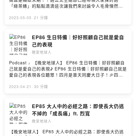
源 ◅music by
兒最喜歡無來由抨擊他人？！💉傑西一旦察覺陌生異性靠
「綠茶婊」的點點滴滴這次讓我們來討論令人毛骨悚然的
daystarhttps://www.youtube.com/c/DaystarProjectmu
近就會秒彈開💉猜猜本集的晚安曲在哪裡可以聽到？晚安
「直男癌」❗️*再次強調，這一集沒有要打擊諸位直男* XD
sic promoted by suara id https://bit.ly/3gnOcnU▻ 晚
地球人終於開通FB和IG了，看到這兒的你快手刀去關注一
太空總部小辭典：/直男癌/ 🔍直男癌，或稱屌癌、殖男
2023-05-05
·
21 分鐘
安地球人 ◅收聽平台：
波！🔍：晚安地球人（@𝒘𝒂𝒏𝒂𝒏.𝒔𝒑𝒂𝒄𝒆𝒎𝒂𝒏）#晚安地球人
癌，是中國女權主義者用來形容固守傳統性別角色，而被
https://open.firstory.me/user/nightearth/platformsFac
#晚安星球 #wananplanet #WanAn #普信男 #普信女• 更
認為懷有性別歧視和大男子主義的男異性戀者的一個貶義
ebook：
多晚安星球 •▻ 晚安地球人 ◅主持 / Rain雨庭 Jess傑西動
詞，指的是思想保守的男異性戀者，他們毫不掩飾地堅持
EP86 生日特備｜好好照顧自己就是愛自
https://www.facebook.com/wanan.spacemanInstagra
畫 / XiaoTser曉池錄音 / Rain雨庭剪輯 / Jess傑西文案 /
傳統的父權制價值觀，敵視、輕視或無視婦女運動和性別
m：https://www.instagram.com/wanan.spaceman▻ 晚
己的表現
Rain雨庭▻ 背景BGM來源 ◅music by
平等。不懂得女生的小心思、小劇場，一點都不可恥木頭
安星球 Wan-An Planet ◅官方網站：http://wanan-
daystarhttps://www.youtube.com/c/DaystarProjectmu
晚安地球人
直男也有屬於他們的浪漫和溫柔，懂的人自然會懂最無法
planet.com/Facebook：
sic promoted by suara id https://bit.ly/3gnOcnU▻ 晚
原諒的是不尊重女生，永遠都活在自己世界的大男人們！
https://www.facebook.com/wananplanet/Instagram：
Podcast ♩【晚安地球人】 EP86 生日特備｜好好照顧自
安地球人 ◅收聽平台：
直男沒有錯，直男的優點hen多 👍聽完這集就知道我們有
https://www.instagram.com/wananplanet/✉ 合作來信
己就是愛自己的表現♪ EP86 生日特備｜好好照顧自己就是
https://open.firstory.me/user/nightearth/platformsFac
為直男洗白（忍不住懷疑我們也是直男）這一集就是火力
▻ wanan.planet@gmail.comPowered by Firstory
愛自己的表現各位聽眾！四月是普天同慶大日子！🎉四月
ebook：
全開討論「直！男！癌！」🔥【本集精華重點】💊 直男癌
Hosting
是適合慶祝的日子，四月是適合愛自己的日子 (○'◡'○)ﾉ♥以
https://www.facebook.com/wanan.spacemanInstagra
的10個特質大公開💊 Dcard是收集綠茶婊和直男癌故事的
下開放地球人們的慶賀（喂）生日其實就是象徵自己又長
2023-04-21
·
30 分鐘
m：https://www.instagram.com/wanan.spaceman▻ 晚
好地方💊 #翻舊帳 是關係大忌（請筆記）💊 傑西一個不小
大一歲了...紀念這一天自己來到這個世界，也多了一份特
安星球 Wan-An Planet ◅官方網站：http://wanan-
心就被求婚？！💊 幫另一半買衛生棉的男人是衛生棉超
別不過隨著年齡增長，期待過生日的心情也漸漸變得很不
planet.com/Facebook：
人！💊 不會甜言蜜語是對還是錯？💊 最恨直男癌患者的
一樣從前很期待會收到全世界的祝福，全世界的禮物長大
EP85 大人中的必經之路：即使長大仍逃
https://www.facebook.com/wananplanet/Instagram：
言！語！人！身！攻！擊！💊 讀不懂小劇場不一定是男子
後反而只會期許每天都能遇見小確幸、每次遇挫都能順利
https://www.instagram.com/wananplanet/✉ 合作來信
不掉的「成長痛」ft. 烈寬
的錯？晚安地球人終於開通FB和IG了，看到這兒的你快手
撐過去人生有時候絕對是「it's ok not to be ok」如果真
▻
刀去關注一波！🔍：晚安地球人（@𝒘𝒂𝒏𝒂𝒏.𝒔𝒑𝒂𝒄𝒆𝒎𝒂𝒏）#
晚安地球人
的處於不OK的狀態，請記得停下腳步抱一抱自己！祝福地
wanan.planet@gmail.comhttps://open.firstory.me/use
晚安地球人 #晚安星球 #wananplanet #WanAn• 更多晚
球人每天都有每天的快樂祝福太空人四月就是生日的快樂 ･
r/ckiubs1wndkyy0870iba9v27e/commentsPowered by
【晚安地球人】 EP85 大人中的必經之路：即使長大仍逃
安星球 •▻ 晚安地球人 ◅主持 / Rain雨庭 Jess傑西動畫 /
◡･【本集精華重點】🎂 2023是太空人同時想放慢步調的