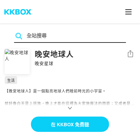
晚安地球人
分享
晚安星球
生活
【晚安地球人】是一個點亮地球人們睡前時光的小宇宙。
就好像白天是上班族，晚上才能在這裡為大家施魔法的雨庭；又或者是白
天上課、晚上睡覺的傑西也在這個宇宙中把握熄燈前的時光，用力抓住屬
於自己那短短的me time。
在 KKBOX 免費聽
你是不是也和我們一樣，
在這庸碌世界裡，只有睡前的幾分鐘才完全屬於自己？