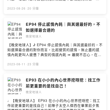
sic promoted by suara id https://bit.ly/3gnOcnU▻ 晚
現實很骨感... 建議先別抱著要找完美情人的心態去認識朋
Hosting
堂或地獄，沒人能給出正解與未知的死後歲月相比，今世
安地球人 ◅收聽平台：
友吧！聲明：這集聊的都是傑西雨庭的蛙化現象，不代表
的生命顯得極為短暫我們更應該思考：在有限的生命裡，
2023-08-26
·
20 分鐘
https://open.firstory.me/user/nightearth/platformsFac
大眾立場！如果大家想聽更多爆料，下次就大聊蛇化現象
最重要的東西是什麼？其實每個人的恐懼或許大多是來自
ebook：
吧！🐍【本集精華重點】🐸 太空總部為大家科普「蛙化現
「未知」死亡、未來的不確定性、鬼魂等...，一切難以掌
https://www.facebook.com/wanan.spacemanInstagra
象」🐸 盤點讓人「蛙化」的傻眼行為🐸 傑西很介意「那
握的未知轉變成「不安」後就成了我們內心的恐懼來源不
EP94 停止感情內耗｜與其選最好的，不
m：https://www.instagram.com/wanan.spaceman▻ 晚
根」很長🐸 王子變青蛙的故事真實發生在傑西身上🐸 雨庭
妨讓我們換個角度想...其實每一個你所害怕的👻，都是別
安星球 Wan-An Planet ◅官方網站：http://wanan-
如選擇最合適的
的蛙化timing很特立獨行🐸 其實雨庭超毒舌，但容易對身
人朝思暮想想見的人 🥺這一集的中心思想很簡單，過好自
planet.com/Facebook：
邊有人蛇化？！🐸 蛇化大師：太！空！人！傑！西！🐸 晚
晚安地球人
己的日子便是晴天 🌞最後只能說炎熱夏天聽這一集，可以
https://www.facebook.com/wananplanet/Instagram：
安曲：〈只對你有感覺〉♫晚安地球人終於開通FB和IG
省冷氣錢 XD因為太空人們錄完這一集就好像過了個冬天一
https://www.instagram.com/wananplanet/✉ 合作來信
【晚安地球人】♪ EP94 停止感情內耗｜與其選最好的，不
了，看到這兒的你快手刀去關注一波！🔍：晚安地球人
樣 o((⊙﹏⊙))o【本集精華重點】👻 兒時雨庭參觀18層地
▻ wanan.planet@gmail.comPowered by Firstory
如選擇最合適的對你而言，比起變質的感情，無止盡的感
（@𝒘𝒂𝒏𝒂𝒏.𝒔𝒑𝒂𝒄𝒆𝒎𝒂𝒏）#晚安地球人 #晚安星球
獄博物館就怕東怕西👻 傑西不怕👻，但怕殭屍（？）👻 超
Hosting
情內耗更叫人疲憊？典型的情感內耗 ⇛ 離開不忍心，在一
#wananspaceman #wananplanet #WanAn• 更多晚安星
可怕的小六畢業旅行驚魂記👻 恐怖的都市傳說：不能對睡
起又太累 (#｀-_ゝ-)🔍 內耗 [ nèi hào ]內耗是指一個人在
球 •▾▿▾▿▾▿▾▿▾▿▾▿▾▿▾更多晚安星球▾▿▾▿▾▿▾▿▾▿▾▿▾▿▻ 晚
著的人拍照？👻 超值得氣噗噗的傑西媽親身經歷 🔥👻 其
自我糾結、猶豫、自責等行為下，對自我的精神資源造成
2023-08-11
·
23 分鐘
安地球人 ◅主持 / Rain雨庭 Jess傑西動畫 / XiaoTser曉
實最可怕的、有歹念的都是人！？👻 *錄音中斷發生讓人起
的消耗，當自我精神消耗嚴重時，人體會處於一種疲憊狀
池錄音 / Rain雨庭剪輯 / Jess傑西文案 / Rain雨庭▻ 背景
毛の故事*👻 晚安曲：〈好想你〉♪晚安地球人終於開通FB
態。內耗的人常有狂風暴雨的感受、常常覺得心很累最常
BGM來源 ◅music by
和IG了，看到這兒的你快手刀去關注一波！🔍：晚安地球
見的情況會是「情緒霸凌」或「情緒折磨」自己導致發生
EP93 在小小的內心世界挖呀挖：找工作
daystarhttps://www.youtube.com/c/DaystarProjectmu
人（@𝒘𝒂𝒏𝒂𝒏.𝒔𝒑𝒂𝒄𝒆𝒎𝒂𝒏）#晚安地球人 #晚安星球
鑽牛角尖的情況，或是跌入深淵無法自救的結果❝ 很多時
sic promoted by suara id https://bit.ly/3gnOcnU▻ 晚
前更重要的是找自己！
#wananspaceman #wananplanet #WanAn #膽小慎入 #
候壓垮我們的不是問題，而是情緒 ❞如果太用力想緊抓一
安地球人 ◅收聽平台：
靈異故事 #靈異事件• 更多晚安星球 •▻ 晚安地球人 ◅主持
晚安地球人
段感情只要是過了頭，就會漸漸走向雙方都極度疲累的狀
https://open.firstory.me/user/nightearth/platformsFac
/ Rain雨庭 Jess傑西動畫 / XiaoTser曉池錄音 / Rain雨庭
態拖泥帶水的讓自己繼續在感情裡持續掙扎，不知道怎麼
ebook：
♩【晚安地球人】 EP93 在小小的內心世界挖呀挖：找工
剪輯 / Jess傑西文案 / Rain雨庭▻ 背景BGM來源 ◅music
救自己...所以太空總部在此奉勸各位地球人 .ᐟ.ᐟ.ᐟ不合腳的
https://www.facebook.com/wanan.spacemanInstagra
作前更重要的是找自己！前陣子太空人傑西在畢業前夕焦
by
鞋別穿，不合適的愛該放，持續內耗的感情就該止損 ❤️