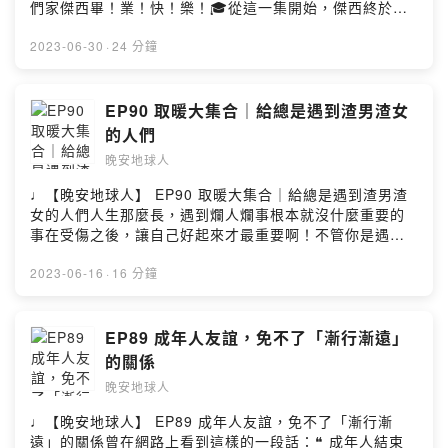
面試，居然口無遮攔直接問到公司的缺點😱💼 雨庭的小主
https://www.instagram.com/wananplanet/✉ 合作來信
們家傑西畢！業！快！樂！🎓從這一集開始，傑西終於要
ebook：
管面試新人觀點分享💼 網路上的面試技巧不靠譜？融會貫
▻ wanan.planet@gmail.comPowered by Firstory
揮別「大學生傑西」的身分了自然而然也要成為白天上班
https://www.facebook.com/wanan.spacemanInstagra
通了解自己才是重點❗️💼 切記！不只是公司在面試你，你也
Hosting
的小小上班族了原本以為這一集是收穫滿滿、歡樂滿滿的
2023-06-30
·
24 分鐘
m：https://www.instagram.com/wanan.spaceman▻ 晚
在面試公司🌟💼 理出「工作優先序」，才能找出自己真正
殊不知2位太空人竟然淚灑錄音現場，這集太值得聽了
安星球 Wan-An Planet ◅官方網站：http://wanan-
喜歡的是什麼晚安地球人終於開通FB和IG了，看到這兒的
啦！！你是不是也曾以為 #畢業 離自己很遙遠？小學和高
planet.com/Facebook：
你快手刀去關注一波！🔍：晚安地球人
中的畢業雖然會捨不得相遇的每一段緣分但大學的畢業真
EP90 取暖大集合｜給總是遇到渣男渣女
https://www.facebook.com/wananplanet/Instagram：
（@𝒘𝒂𝒏𝒂𝒏.𝒔𝒑𝒂𝒄𝒆𝒎𝒂𝒏）#晚安地球人 #晚安星球
的就是滿滿惆悵、滿滿迷惘我們真的就要在各自的人生道
https://www.instagram.com/wananplanet/✉ 合作來信
的人們
#wananspaceman #wananplanet #WanAn #面試 #求職
路上做選擇、面對各種挑戰就算面臨各種不確定，別忘了
▻ wanan.planet@gmail.comPowered by Firstory
#面試技巧• 更多晚安星球 •▻ 晚安地球人 ◅主持 / Rain雨
晚安地球人
這裡隨時都是各位的勇氣補給站⛽️比了個耶✌️就畢了個業
Hosting
庭 Jess傑西動畫 / XiaoTser曉池錄音 / Rain雨庭剪輯 /
🎓（好啦網路找來的文案XD）在這個鳳凰花開、充滿離別
♩【晚安地球人】 EP90 取暖大集合｜給總是遇到渣男渣
Jess傑西文案 / Jess傑西▻ 背景BGM來源 ◅music by
的日子太空人還是要用最大的力氣說：畢業快樂，未來可
女的人們人生那麼長，遇到爛人爛事根本就沒什麼重要的
daystarhttps://www.youtube.com/c/DaystarProjectmu
期！🤍【本集精華重點】🎓畢業實感竟然在最後一週才襲
事在受傷之後，讓自己好起來才最重要啊！不管你是遇到
sic promoted by suara id https://bit.ly/3gnOcnU▻ 晚
來🎓國小、國中、高中到大學畢業的心情轉變🎓這次的畢
渣男渣女綠茶婊子還是時間管理大師，請記得世界那麼
安地球人 ◅收聽平台：
業典禮有著雨庭的羨慕、傑西的遺憾🎓2位太空人淚灑錄音
大，一定有跟你一樣好的人，受傷之後就把所有的愛都給
2023-06-16
·
16 分鐘
https://open.firstory.me/user/nightearth/platformsFac
現場，畢業根本不快樂啦！🎓畢業典禮只是儀式，我們最
自己，哭一場、睡一覺，太空總部給你取暖抱抱❤️【本集
ebook：
終要學會的是對自己負責❤️晚安地球人終於開通FB和IG
精華重點】🔋最極致的悲傷也許是沒有眼淚🔋傑西愛到卡
https://www.facebook.com/wanan.spacemanInstagra
了，看到這兒的你快手刀去關注一波！🔍：晚安地球人
慘死的療傷法——每天感恩5件事🔋雨庭允許自己悲傷到谷
EP89 成年人友誼，免不了「漸行漸遠」
m：https://www.instagram.com/wanan.spaceman▻ 晚
（@𝒘𝒂𝒏𝒂𝒏.𝒔𝒑𝒂𝒄𝒆𝒎𝒂𝒏）#晚安地球人 #晚安星球
底，也用力擁抱朋友們的愛🔋忘了上一任，才能好好開始
安星球 Wan-An Planet ◅官方網站：http://wanan-
的關係
#wananspaceman #wananplanet #WanAn #畢業 #畢業
新的感情嗎？晚安地球人終於開通FB和IG了，看到這兒的
planet.com/Facebook：
季 #畢業快樂 #無與倫比的美麗• 更多晚安星球 •▻ 晚安地
晚安地球人
你快手刀去關注一波！🔍：晚安地球人
https://www.facebook.com/wananplanet/Instagram：
球人 ◅主持 / Rain雨庭 Jess傑西動畫 / XiaoTser曉池錄
（@𝒘𝒂𝒏𝒂𝒏.𝒔𝒑𝒂𝒄𝒆𝒎𝒂𝒏）#晚安地球人 #晚安星球
https://www.instagram.com/wananplanet/✉ 合作來信
♩【晚安地球人】 EP89 成年人友誼，免不了「漸行漸
音 / Rain雨庭剪輯 / Jess傑西文案 / Rain雨庭▻ 背景
#wananspaceman #wananplanet #WanAn• 更多晚安星
▻ wanan.planet@gmail.comPowered by Firstory
遠」的關係曾在網路上看到這樣的一段話：❝ 成年人結束
BGM來源 ◅music by