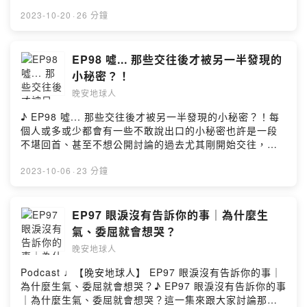
daystarhttps://www.youtube.com/c/DaystarProjectmu
麼多雷要避啦！💣好不容易約到喜歡好久的男孩或女孩...
好迎接全新的2024年吧！別忘了到晚安地球人
不會有人喜歡？錄的主題是不是沒什麼意義？每當懷疑的
sic promoted by suara id https://bit.ly/3gnOcnU▻ 晚
下一步該怎麼做？第一次約會的地點要選在哪裡呢？畢竟
2023-10-20
·
26 分鐘
（@𝒘𝒂𝒏𝒂𝒏.𝒔𝒑𝒂𝒄𝒆𝒎𝒂𝒏）的IG參加抽獎活動～❤️ᵕ̈ ᵕ̈ ᵕ̈ ᵕ̈ ᵕ̈ ᵕ̈ ᵕ̈
聲音偷偷冒出來，總有地球人跳出來說：謝謝你們的
安地球人 ◅收聽平台：
魔鬼藏在細節裡，小心做錯選擇還讓自己扣了分！選中式
ᵕ̈ ᵕ̈ ᵕ̈ ᵕ̈ ᵕ̈ ᵕ̈ ᵕ̈ ᵕ̈ ᵕ̈ ᵕ̈ ᵕ̈ ᵕ̈ ᵕ̈ ᵕ̈ ᵕ̈❝ 有時候最愛的人傷你最深……🥀
podcast🥹偶爾會有不太熟的朋友各別告訴我們，其實有在
https://open.firstory.me/user/nightearth/platformsFac
還是西式比較好呢？氣氛和時機到了可以牽手嗎？吃漢堡
❞《以我們告終》𝗜𝘁 𝗘𝗻𝗱𝘀 𝘄𝗶𝘁𝗵 𝗨s✓紐約時報暢銷書榜
默默收聽我們的節目除了萬分感謝，其實深藏心中的冒牌
ebook：
擔心對方會介意張大口不好看？吃火鍋會全身臭臭的？原
EP98 噓... 那些交往後才被另一半發現的
名作家柯琳‧胡佛 𝗖𝗼𝗹𝗹𝗲𝗲𝗻 𝗛𝗼𝗼𝘃𝗲𝗿 再創暢銷佳作✓超越
者心態會立刻online！🚨會擔心我們的內容是不是不夠
https://www.facebook.com/wanan.spacemanInstagra
來和曖昧對象初次約會還有那麼多眉角要注意～👀溫馨提
羅曼史格局，以浪漫柔情包裝，挑戰家暴題材✓此書以坦率
小秘密？！
好？也會擔心我們這樣亂來是不是不OK？但總有人願意穩
m：https://www.instagram.com/wanan.spaceman▻ 晚
醒初次約會還是要拿捏好分寸和距離 🙊有時候對方的客套
平實的文字，描述一段感人至深的故事，引人共鳴✓晚安地
住我們、肯定我們，也認真謝謝我們（又想哭了😭）所以
晚安地球人
安星球 Wan-An Planet ◅官方網站：http://wanan-
可能只是禮貌，千萬不要自我感覺太良好不過只要對方開
球人推薦指數：★★★★★★★★【本集精華重點】📖受
為了讓我們變成更好的自己，太空總部要先暫時內部裝
planet.com/Facebook：
口說喜歡，那就一切都對了啦！！！📣 太空總部票選初次
邀分享新書《以我們告終》，看完只有三字心得真！上！
♪ EP98 噓... 那些交往後才被另一半發現的小秘密？！每
修！🔧維修時間會維持多久暫時未知，但相信下一次回歸
https://www.facebook.com/wananplanet/Instagram：
約會最適合的餐廳，聽完這集保證成功率UP！祝天下有情
頭！📖童年傷痕，如何影響一個人後續的人生發展📖未曾
個人或多或少都會有一些不敢說出口的小秘密也許是一段
就是充電後的模樣！想念我們的話歡迎回頭去聽過去的內
https://www.instagram.com/wananplanet/✉ 合作來信
人終成眷屬，沒情人就互相取暖吧 🔥【本集精華重點】❤️
經歷傷痛的我們，也許都容易跌入檢討受害者的盲點📖從
不堪回首、甚至不想公開討論的過去尤其剛開始交往，難
容，相信我們很快就回來了～😘這一集肺腑之言有點多，
▻ wanan.planet@gmail.comPowered by Firstory
和曖昧對象初次約會吃什麼比較好？❤️淑女的漢堡竟然是
書中故事延伸反思自身經驗，學會看到「家庭複製」的正
免想表現在對方面前最完美的一面比如說，有的人不敢給
但還是要好好謝謝地球人們的愛 ❤️晚安雨庭，晚安傑西，
Hosting
一層一層吃？！❤️邪惡友人直接把廣式月餅大口咬 😩❤️第
反面📖#赤裸的真相：真相的重量可能是難以承受...📖看完
對方看素顏的樣子、有的人不愛洗頭如果可以，那些不敢
2023-10-06
·
23 分鐘
晚安地球人，請各位期待我們的第101集！【本集精華重
一次約會的地雷（食物）別亂吃❤️投票約會吃火鍋的正反
這本書，完全感受到「親身經歷」的真實感！📖好康資
說的秘密一輩子都不想被對方發現 (´∀`)除了一些可愛的
點】📌祝晚安地球人三！歲！快！樂！🎂📌太空人雨庭最
方竟不分上下❤️初次約會餐廳最多人投 X式餐廳 😍❤️太空
訊：晚安地球人要辦抽獎送好書🌟晚安地球人終於開通FB
小嗜好或小癖好擔心會嚇跑對方當然也聽過可能會傷害另
推第一集，因為最REAL最青澀👆🏻📌在舊租屋處錄音常被打
人們的初次約會經驗談❤️曖昧約會階段適合牽手抱抱嗎？
和IG了，看到這兒的你快手刀去關注一波！🔍：晚安地球
一半小心靈的恐怖事蹟 🌚例如外面有小3小王、私下叫🐔
EP97 眼淚沒有告訴你的事｜為什麼生
斷（鄰居打小孩之類的）📌太空人傑西最推內心挖啊挖那
🤔❤️畫重點：對方說過喜歡的當成禮物加分💯晚安地球人
人（@𝒘𝒂𝒏𝒂𝒏.𝒔𝒑𝒂𝒄𝒆𝒎𝒂𝒏）#晚安地球人 #晚安星球
等直接會被另一半拉黑封鎖的事 🤫那些不敢說出口、不敢
一集！🔨📌#晚安地球人 見證傑西的轉變 ♻️📌雨庭真心話
氣、委屈就會想哭？
終於開通FB和IG了，看到這兒的你快手刀去關注一波！
#wananspaceman #wananplanet #WanAn #以我們告
表現出來的可愛小秘密只要不是傷天害理的大小事，太空
1：覺得傑西不會想做地球人太久❗️📌請各位提醒我們：地
🔍：晚安地球人（@𝒘𝒂𝒏𝒂𝒏.𝒔𝒑𝒂𝒄𝒆𝒎𝒂𝒏）#晚安地球人 #晚
晚安地球人
終• 更多晚安星球 •▻ 晚安地球人 ◅主持 / Rain雨庭 Jess
人願意幫你好好保守秘密 ٩(^ᴗ^)۶別等了，快聽最新一集
球人會整理系列Playlist📌共同經歷疫情，首次各自SOLO
安星球 #wananspaceman #wananplanet #WanAn #第
傑西動畫 / XiaoTser曉池錄音 / Rain雨庭剪輯 / Jess傑西
吧～📣【本集精華重點】🤫雨庭交往一陣子才發現男友的
的錄音！📌記憶很深刻的第一次不能回家過年💔📌回顧到
Podcast ♩【晚安地球人】 EP97 眼淚沒有告訴你的事｜
一次約會 #約會• 更多晚安星球 •▻ 晚安地球人 ◅主持 /
文案 / Rain雨庭▻ 背景BGM來源 ◅music by
迷因魂🤫傑西和男友每日睡前行程是看迷因🤫傑西戀愛後
一半才發現太空總部經常被淚水淹沒📌傑西從演唱會小白
為什麼生氣、委屈就會想哭？♪ EP97 眼淚沒有告訴你的事
Rain雨庭 Jess傑西動畫 / XiaoTser曉池錄音 / Rain雨庭
daystarhttps://www.youtube.com/c/DaystarProjectmu
被友人們說很可愛 (´∀`)🤫雨庭發現傑西戀愛後化身賢妻
變身搶票大神🎫📌太空總部整修：休息一陣子再繼續當各
｜為什麼生氣、委屈就會想哭？這一集來跟大家討論那些
剪輯 / Jess傑西文案 / Rain雨庭▻ 背景BGM來源 ◅music