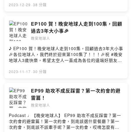
堅信的力氣、持續這段關係的一步一腳印。--📢太空人報告
文化👏）這一集由太空人來為大家介紹新書《以我們告
2023-12-29
·
38 分鐘
📢本集可以有那麼多肺腑之言的誕生，全都要感謝
終》（𝗜𝘁 𝗘𝗻𝗱𝘀 𝘄𝗶𝘁𝗵 𝗨s）千萬別以為一整集在聊書很無
【MicMind Studio 錄音室】邀請《晚安地球人》體驗舒服
聊，不誇張，這本書好看到炸裂！！！這本書給我們的第
自在又專業完整的錄音空間～～MicMind Studio 提供六種
一直接感受就是：好！上！頭！在不爆雷的前提下，歡迎
EP100 賀！晚安地球人走到100集，回顧
不同的主題空間，除了錄製Podcast以外，線上直播、課
大家好好聽聽這一集，聽聽新書的觀後心得❝ 沒有誰是壞
過去3年大小事🎉
程、節目拍攝等多元用途，都可以在這裡找到滿意的空
人，我們都只是有時會做壞事的人 ❞大家小時候都一定思
間！最最最重要的是，各位帥帥&水水來錄音前記得先
晚安地球人
考過「長大後我會成為什麼樣的大人？」我們或許不會成
sedo一下，每一間錄音室的佈置都好看到想再預約2個小
為了不起的大人，也不會成為拯救世界的英雄好漢但長大
♪ EP100 賀！晚安地球人走到100集，回顧過去3年大小事
時拍沙龍照✨* 想看更多錄音室的漂亮畫面，請留守我們的
的過程中才發現會有許多身不由己，也有很多無能為力有
🎉各位地球人，我們終於迎來第100集了！！！🎉祝 #晚安
IG也歡迎到官網上了解更多：
些時候甚至一個無心之過，傷害了愛你且你深愛的人......
地球人3歲快樂，希望太空人一直成為各位的遠端好朋友
https://www.micmind.studio--【本集精華重點】❤️ 傑西
長大以後，如果我有了孩子，我希望我不會這樣教他／
🧑‍🚀❤️從2020年12月正式打開麥克風🎤過去3年也習慣把
以考量「自己」為中心，重新改變的生活模式❤️ 在戀愛中
她...不要阻止他／她、讓他／她去嘗試，讓曾經歷過的家
生活的碎片，好好地放入每一集當中也會盡可能發想跟當
2023-11-17
·
30 分鐘
真正體悟到：要先學會愛自己，才會好好愛別人❤️ 戀愛中
庭痛苦不會再複製...如果你對上面的文字有所感觸，相信
集有關的主題曲，希望能引起地球人的共鳴不知不覺，我
不只是有少女漫畫的浪漫，還有柴米油鹽的陪伴❤️《花束
這本書非常適合你閱讀 💭一本好的書就是當我們看別人的
們在太空總部待了3個年頭 ⏳時間的確會讓人後知後覺，再
般的戀愛》遺憾嗎？比起遺憾，也許這就是人生吧❤️ 磨合
故事，我們可以投射到生活的點滴看完這本書的感想就
回頭看看我們都不一樣了太空總部見證了我們的變化和成
EP99 助攻不成反踩雷？第一次約會的避
不代表改變，改變是一體多面的晚安地球人終於開通FB和
是：這本書跟人生其實有許多的相似之處像吃了糖果般甜
長，從長髮變短髮又變長髮的那種除了外型產生了一些變
IG了，看到這兒的你快手刀去關注一波！🔍：晚安地球人
雷篇！
膩的感受去體會家人和愛人的愛與暖意；偶爾也像吃了檸
化（變老的部分），身分和心態也變很大傑西從青春校園
（@𝒘𝒂𝒏𝒂𝒏.𝒔𝒑𝒂𝒄𝒆𝒎𝒂𝒏）#晚安地球人 #晚安星球
檬般酸澀無比、難以跨過這番滋味；也有些時候像是踩了
晚安地球人
大學生變成一名上班族，也脫單了緊緊抓住幸福雨庭從剛
#wananspaceman #wananplanet #WanAn• 更多晚安星
狗屎，內心充滿糟透了的感受，寸步難行；最可怕的像是
畢業的職場菜鳥，漸漸變成對工作有另一種詮釋的老鳥好
球 •▻ 晚安地球人 ◅主持 / Rain雨庭 Jess傑西動畫 /
Podcast ♩【晚安地球人】 EP99 助攻不成反踩雷？第一
走進看不見盡頭的迷宮，完全找不到方向和出口...不劇
多東西都在悄悄發生變化，不過唯一不變的是...太空人們
XiaoTser曉池錄音 / Jess傑西 Rain雨庭剪輯 / Jess傑西
次約會的避雷篇！第一次約會，到底該選什麼餐廳？第一
透，這本書太值得好好坐下來細細品味！無法控制的人生
都想給任何一個你遠端的陪伴，如果你需要 🫂當然在這些
Rain雨庭文案 / Jess傑西▻ 背景BGM來源 ◅music by
次約會，到底該不該牽手呢？第一次約會，哎唷怎麼有那
與苦痛，以我們告終吧！2023再見，一起將心態歸零，好
日子裡，我們偶爾會有一些徬徨與掙扎究竟我們的內容會