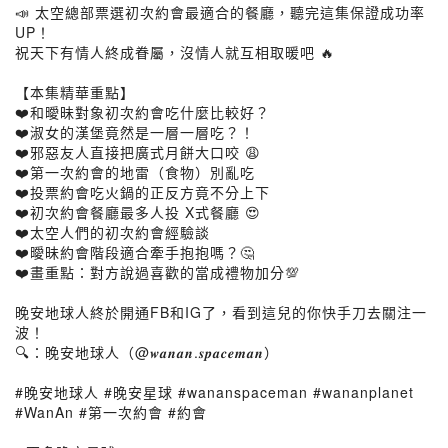
📣 太空總部票選初次約會最適合的餐廳，聽完這集保證成功率
UP！
祝天下有情人終成眷屬，沒情人就互相取暖吧 🔥
【本集精華重點】
❤️和曖昧對象初次約會吃什麼比較好？
❤️淑女的漢堡竟然是一層一層吃？！
❤️邪惡友人直接把廣式月餅大口咬 😩
❤️第一次約會的地雷（食物）別亂吃
❤️投票約會吃火鍋的正反方竟不分上下
❤️初次約會餐廳最多人投 X式餐廳 😍
❤️太空人們的初次約會經驗談
❤️曖昧約會階段適合牽手抱抱嗎？🤔
❤️畫重點：對方說過喜歡的當成禮物加分💯
晚安地球人終於開通FB和IG了，看到這兒的你快手刀去關注一
波！
🔍：晚安地球人（@𝒘𝒂𝒏𝒂𝒏.𝒔𝒑𝒂𝒄𝒆𝒎𝒂𝒏）
#晚安地球人 #晚安星球 #wananspaceman #wananplanet
#WanAn #第一次約會 #約會