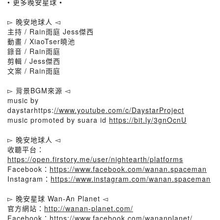
• 更多晚安星球 •
▻ 晚安地球人 ◅
主持 / Rain雨庭 Jess傑西
動畫 / XiaoTser曉池
錄音 / Rain雨庭
剪輯 / Jess傑西
文案 / Rain雨庭
▻ 背景BGM來源 ◅
music by
daystarhttps:
//www.youtube.com/c/DaystarProject
music promoted by suara id
https://bit.ly/3gnOcnU
▻ 晚安地球人 ◅
收聽平台：
https://open.firstory.me/user/nightearth/platforms
Facebook：
https://www.facebook.com/wanan.spaceman
Instagram：
https://www.instagram.com/wanan.spaceman
▻ 晚安星球 Wan-An Planet ◅
官方網站：
http://wanan-planet.com/
Facebook：
https://www.facebook.com/wananplanet/