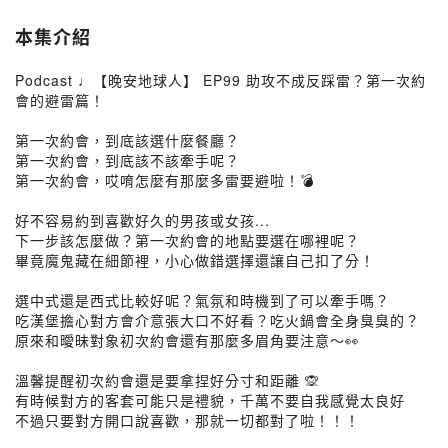
本集介紹
Podcast ♩【晚安地球人】 EP99 助攻不成反踩雷？第一次約
會的避雷篇！
第一次約會，到底該選什麼餐廳？
第一次約會，到底該不該牽手呢？
第一次約會，哎唷怎麼有那麼多雷要避啦！💣
好不容易約到喜歡好久的男孩或女孩...
下一步該怎麼做？第一次約會的地點要選在哪裡呢？
畢竟魔鬼藏在細節裡，小心做錯選擇還讓自己扣了分！
選中式還是西式比較好呢？氣氛和時機到了可以牽手嗎？
吃漢堡擔心對方會介意張大口不好看？吃火鍋會全身臭臭的？
原來和曖昧對象初次約會還有那麼多眉角要注意～👀
溫馨提醒初次約會還是要拿捏好分寸和距離 🙊
有時候對方的客套可能只是禮貌，千萬不要自我感覺太良好
不過只要對方開口說喜歡，那就一切都對了啦！！！