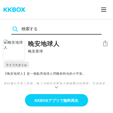
晚安地球人
シェア
晚安星球
ライフスタイル
【晚安地球人】是一個點亮地球人們睡前時光的小宇宙。
就好像白天是上班族，晚上才能在這裡為大家施魔法的雨庭；又或者是白
天上課、晚上睡覺的傑西也在這個宇宙中把握熄燈前的時光，用力抓住屬
於自己那短短的me time。
KKBOXアプリで無料再生
你是不是也和我們一樣，
在這庸碌世界裡，只有睡前的幾分鐘才完全屬於自己？