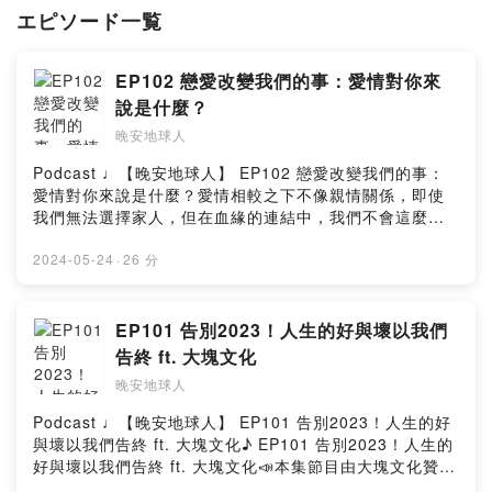
エピソード一覧
那就讓我們的睡前魔法來陪你說聲晚安吧！
晚安雨庭，晚安傑西，
EP102 戀愛改變我們的事：愛情對你來
晚安，地球人。☾
說是什麼？
【晚安地球人】 ◅
晚安地球人
主持 / Rain雨庭 Jess傑西
Podcast ♩【晚安地球人】 EP102 戀愛改變我們的事：
動畫 / XiaoTser曉池
愛情對你來說是什麼？愛情相較之下不像親情關係，即使
錄音 / Rain雨庭
我們無法選擇家人，但在血緣的連結中，我們不會這麼輕
剪輯 / Rain雨庭
易放棄。但它也不及友情之間，有緣遇上知己、即使不聯
文案 / Jess傑西
繫也一樣安心；無緣話不投機、斷了關係也沒有那麼可
2024-05-24
·
26 分
惜。戀愛有時重如泰山、卻也輕如鴻毛⋯我們可以一而再
【晚安星球 Wan-An Planet 】◅
的努力磨合，只為了繼續維持兩個人的關係；但日積月累
官方網站：
http://wanan-planet.com/
積攢下來的不合就像從懸崖落下的小石子，哪天把谷底下
EP101 告別2023！人生的好與壞以我們
Facebook：
https://www.facebook.com/wananplanet/
的人砸得不想再忍了，也可以讓關係不堪一擊、甚至不需
告終 ft. 大塊文化
Instagram：
https://www.instagram.com/wananplanet/
要任何程序就可以提出放棄。因此我們汲汲營營，嘗試改
晚安地球人
變對方和自己，努力鑿出迎合彼此的缺口，也許忽視了伴
Powered by Firstory Hosting
隨而來的不堪、傷痛，其實也需要及時治癒。過程之中，
Podcast ♩【晚安地球人】 EP101 告別2023！人生的好
無論是鑿出缺口或治癒傷痛，都需要極大的力氣才能堅持
與壞以我們告終 ft. 大塊文化♪ EP101 告別2023！人生的
下去，然而那股力氣，就是愛情之於自我的意義。愛情對
好與壞以我們告終 ft. 大塊文化📣本集節目由大塊文化贊助
你而言是什麼？找出其中答案，才能在磨合的過程中獲得
播出 📣我們終於有乾爹來敲合作啦！！！！！（感謝大塊