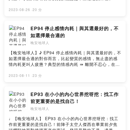
sic promoted by suara id https://bit.ly/3gnOcnU▻ 晚
現實很骨感... 建議先別抱著要找完美情人的心態去認識朋
Hosting
堂或地獄，沒人能給出正解與未知的死後歲月相比，今世
安地球人 ◅收聽平台：
友吧！聲明：這集聊的都是傑西雨庭的蛙化現象，不代表
的生命顯得極為短暫我們更應該思考：在有限的生命裡，
2023-08-26
·
20 分
https://open.firstory.me/user/nightearth/platformsFac
大眾立場！如果大家想聽更多爆料，下次就大聊蛇化現象
最重要的東西是什麼？其實每個人的恐懼或許大多是來自
ebook：
吧！🐍【本集精華重點】🐸 太空總部為大家科普「蛙化現
「未知」死亡、未來的不確定性、鬼魂等...，一切難以掌
https://www.facebook.com/wanan.spacemanInstagra
象」🐸 盤點讓人「蛙化」的傻眼行為🐸 傑西很介意「那
握的未知轉變成「不安」後就成了我們內心的恐懼來源不
EP94 停止感情內耗｜與其選最好的，不
m：https://www.instagram.com/wanan.spaceman▻ 晚
根」很長🐸 王子變青蛙的故事真實發生在傑西身上🐸 雨庭
妨讓我們換個角度想...其實每一個你所害怕的👻，都是別
安星球 Wan-An Planet ◅官方網站：http://wanan-
如選擇最合適的
的蛙化timing很特立獨行🐸 其實雨庭超毒舌，但容易對身
人朝思暮想想見的人 🥺這一集的中心思想很簡單，過好自
planet.com/Facebook：
邊有人蛇化？！🐸 蛇化大師：太！空！人！傑！西！🐸 晚
晚安地球人
己的日子便是晴天 🌞最後只能說炎熱夏天聽這一集，可以
https://www.facebook.com/wananplanet/Instagram：
安曲：〈只對你有感覺〉♫晚安地球人終於開通FB和IG
省冷氣錢 XD因為太空人們錄完這一集就好像過了個冬天一
https://www.instagram.com/wananplanet/✉ 合作來信
【晚安地球人】♪ EP94 停止感情內耗｜與其選最好的，不
了，看到這兒的你快手刀去關注一波！🔍：晚安地球人
樣 o((⊙﹏⊙))o【本集精華重點】👻 兒時雨庭參觀18層地
▻ wanan.planet@gmail.comPowered by Firstory
如選擇最合適的對你而言，比起變質的感情，無止盡的感
（@𝒘𝒂𝒏𝒂𝒏.𝒔𝒑𝒂𝒄𝒆𝒎𝒂𝒏）#晚安地球人 #晚安星球
獄博物館就怕東怕西👻 傑西不怕👻，但怕殭屍（？）👻 超
Hosting
情內耗更叫人疲憊？典型的情感內耗 ⇛ 離開不忍心，在一
#wananspaceman #wananplanet #WanAn• 更多晚安星
可怕的小六畢業旅行驚魂記👻 恐怖的都市傳說：不能對睡
起又太累 (#｀-_ゝ-)🔍 內耗 [ nèi hào ]內耗是指一個人在
球 •▾▿▾▿▾▿▾▿▾▿▾▿▾▿▾更多晚安星球▾▿▾▿▾▿▾▿▾▿▾▿▾▿▻ 晚
著的人拍照？👻 超值得氣噗噗的傑西媽親身經歷 🔥👻 其
自我糾結、猶豫、自責等行為下，對自我的精神資源造成
2023-08-11
·
23 分
安地球人 ◅主持 / Rain雨庭 Jess傑西動畫 / XiaoTser曉
實最可怕的、有歹念的都是人！？👻 *錄音中斷發生讓人起
的消耗，當自我精神消耗嚴重時，人體會處於一種疲憊狀
池錄音 / Rain雨庭剪輯 / Jess傑西文案 / Rain雨庭▻ 背景
毛の故事*👻 晚安曲：〈好想你〉♪晚安地球人終於開通FB
態。內耗的人常有狂風暴雨的感受、常常覺得心很累最常
BGM來源 ◅music by
和IG了，看到這兒的你快手刀去關注一波！🔍：晚安地球
見的情況會是「情緒霸凌」或「情緒折磨」自己導致發生
EP93 在小小的內心世界挖呀挖：找工作
daystarhttps://www.youtube.com/c/DaystarProjectmu
人（@𝒘𝒂𝒏𝒂𝒏.𝒔𝒑𝒂𝒄𝒆𝒎𝒂𝒏）#晚安地球人 #晚安星球
鑽牛角尖的情況，或是跌入深淵無法自救的結果❝ 很多時
sic promoted by suara id https://bit.ly/3gnOcnU▻ 晚
前更重要的是找自己！
#wananspaceman #wananplanet #WanAn #膽小慎入 #
候壓垮我們的不是問題，而是情緒 ❞如果太用力想緊抓一
安地球人 ◅收聽平台：
靈異故事 #靈異事件• 更多晚安星球 •▻ 晚安地球人 ◅主持
晚安地球人
段感情只要是過了頭，就會漸漸走向雙方都極度疲累的狀
https://open.firstory.me/user/nightearth/platformsFac
/ Rain雨庭 Jess傑西動畫 / XiaoTser曉池錄音 / Rain雨庭
態拖泥帶水的讓自己繼續在感情裡持續掙扎，不知道怎麼
ebook：
♩【晚安地球人】 EP93 在小小的內心世界挖呀挖：找工
剪輯 / Jess傑西文案 / Rain雨庭▻ 背景BGM來源 ◅music
救自己...所以太空總部在此奉勸各位地球人 .ᐟ.ᐟ.ᐟ不合腳的
https://www.facebook.com/wanan.spacemanInstagra
作前更重要的是找自己！前陣子太空人傑西在畢業前夕焦
by
鞋別穿，不合適的愛該放，持續內耗的感情就該止損 ❤️
m：https://www.instagram.com/wanan.spaceman▻ 晚