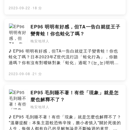
sic promoted by suara id https://bit.ly/3gnOcnU▻ 晚
🤫雨庭戀愛前其實是超兇狠的冰山🧊🤫情侶過夜隔天會害
位遠端的好朋友👂🏻📌雨庭真心話2：其實傑西很多時候比雨
眼淚沒有告訴你的事 ‧º·(˚ ˃̣̣̥⌓˂̣̣̥ )‧º·˚你有沒有感同身受這件
by
安地球人 ◅收聽平台：
怕嘴巴臭臭？🤫雨庭友人爆料她男友都不洗內褲！！！🤫
庭像個大人📌晚安曲：〈一個像夏天一個像秋天〉♪晚安地
事...明明道理在自己身上、明有很多話想要為自己辯解的
2023-09-22
·
18 分
daystarhttps://www.youtube.com/c/DaystarProjectmu
https://open.firstory.me/user/nightearth/platformsFac
雨庭偷偷爆料男友愛聞_______🤫其他驚人的小秘密爆
球人終於開通FB和IG了，看到這兒的你快手刀去關注一
但一生氣、一委屈就是忍不住，眼淚就prada prada
sic promoted by suara id https://bit.ly/3gnOcnU▻ 晚
ebook：
料：曾X掉孩子、叫🐔🤫晚安曲：〈給我你的愛〉🎵晚安地
波！🔍：晚安地球人（@𝒘𝒂𝒏𝒂𝒏.𝒔𝒑𝒂𝒄𝒆𝒎𝒂𝒏）#晚安地球人
dior！！！！成年人的世界真的太難了畢竟太少場合允許成
安地球人 ◅收聽平台：
https://www.facebook.com/wanan.spacemanInstagra
球人終於開通FB和IG了，看到這兒的你快手刀去關注一
#晚安星球 #wananspaceman #wananplanet #WanAn•
年人哭泣了...導致越來越多成年人都是在回家路上開啟靜
EP96 明明有好感，但TA一告白就從王子
https://open.firstory.me/user/nightearth/platformsFac
m：https://www.instagram.com/wanan.spaceman▻ 晚
波！🔍：晚安地球人（@𝒘𝒂𝒏𝒂𝒏.𝒔𝒑𝒂𝒄𝒆𝒎𝒂𝒏）#晚安地球人
更多晚安星球 •▻ 晚安地球人 ◅主持 / Rain雨庭 Jess傑西
音的哭泣模式 🥺所以親愛的地球人，該哭的時候就哭吧！
ebook：
變青蛙！你也蛙化了嗎？
安星球 Wan-An Planet ◅官方網站：http://wanan-
#晚安星球 #wananspaceman #wananplanet #WanAn #
動畫 / XiaoTser曉池錄音 / Rain雨庭剪輯 / Jess傑西文案
別再相信不哭不哭眼淚是珍珠這句話，哭完以後再一起向
https://www.facebook.com/wanan.spacemanInstagra
planet.com/Facebook：
戀愛 #戀愛後被發現的事• 更多晚安星球 •▻ 晚安地球人 ◅
晚安地球人
/ Rain雨庭▻ 背景BGM來源 ◅music by
前走吧！在你們想哭時，請想起太空總部是可以寄放眼淚
m：https://www.instagram.com/wanan.spaceman▻ 晚
https://www.facebook.com/wananplanet/Instagram：
主持 / Rain雨庭 Jess傑西動畫 / XiaoTser曉池錄音 /
daystarhttps://www.youtube.com/c/DaystarProjectmu
的！🫶🏻祝大家always想哭就能哭，想笑就能大笑畢竟好
安星球 Wan-An Planet ◅官方網站：http://wanan-
♪ EP96 明明有好感，但TA一告白就從王子變青蛙！你也
https://www.instagram.com/wananplanet/✉ 合作來信
Rain雨庭剪輯 / Jess傑西文案 / Rain雨庭▻ 背景BGM來
sic promoted by suara id https://bit.ly/3gnOcnU▻ 晚
好正視自己的情緒與感受，比任何事情還重要 ❤️【本集精
planet.com/Facebook：
蛙化了嗎？日本2023年Z世代流行語「蛙化行為」，你聽
▻ wanan.planet@gmail.comPowered by Firstory
源 ◅music by
安地球人 ◅收聽平台：
華重點】😭在職場受委屈也只能忍住不哭？🥺😭傑西被兇
https://www.facebook.com/wananplanet/Instagram：
過嗎？你有沒有對曖昧對象「蛙化」過呢？(눈‸눈)明明跟
Hosting
daystarhttps://www.youtube.com/c/DaystarProjectmu
https://open.firstory.me/user/nightearth/platformsFac
也會想哭！😭雨庭竟然很少在傑西面前哭？！🥲😭傑西發
https://www.instagram.com/wananplanet/✉ 合作來信
對方互動還不錯，相處起來也有一點點的粉紅泡泡可就那
sic promoted by suara id https://bit.ly/3gnOcnU▻ 晚
ebook：
story有關大哥姪女的父女情深也想哭😭小故事：莫名其妙
▻ wanan.planet@gmail.comPowered by Firstory
麼一個瞬間，你突然就無感了？！🔍 蛙化現象（カエル化
2023-09-08
·
21 分
安地球人 ◅收聽平台：
https://www.facebook.com/wanan.spacemanInstagra
的小六被罵記😭踏入職場後的雨庭不敢在外人面前紅眼眶
Hosting
現象）｜指的是「喜歡的男生讓人感到幻滅的行為」｜即
https://open.firstory.me/user/nightearth/platformsFac
m：https://www.instagram.com/wanan.spaceman▻ 晚
😭晚安曲：〈說好不哭〉🎵晚安地球人終於開通FB和IG
使女生原本對該男性抱持好感，也可能因某些生活小細節
ebook：
安星球 Wan-An Planet ◅官方網站：http://wanan-
了，看到這兒的你快手刀去關注一波！🔍：晚安地球人
｜眼中的王子突然變成青蛙，粉紅泡泡突然冷卻之意蛙化
EP95 毛到睡不著！有些「現象」就是怎
https://www.facebook.com/wanan.spacemanInstagra
planet.com/Facebook：
（@𝒘𝒂𝒏𝒂𝒏.𝒔𝒑𝒂𝒄𝒆𝒎𝒂𝒏）#晚安地球人 #晚安星球
其實說穿了就是對方讓你「冷掉」的意思可能是日積月累
m：https://www.instagram.com/wanan.spaceman▻ 晚
麼也解釋不了？
https://www.facebook.com/wananplanet/Instagram：
#wananspaceman #wananplanet #WanAn• 更多晚安星
的，也可能是某個瞬間導致的從童話故事《青蛙王子》延
安星球 Wan-An Planet ◅官方網站：http://wanan-
https://www.instagram.com/wananplanet/✉ 合作來信
球 •▻ 晚安地球人 ◅主持 / Rain雨庭 Jess傑西動畫 /
晚安地球人
伸而來，一告白就突然愛意消失了...蛙化現象的典型特色
planet.com/Facebook：
▻ wanan.planet@gmail.comPowered by Firstory
XiaoTser曉池錄音 / Rain雨庭剪輯 / Jess傑西文案 / Rain
之一是「突然覺得對方很噁心」嚴重的是有些人會對「出
https://www.facebook.com/wananplanet/Instagram：
♪ EP95 毛到睡不著！有些「現象」就是怎麼也解釋不了？
Hosting
雨庭▻ 背景BGM來源 ◅music by
現了這種反應的自己」感到厭惡與內疚更有些人會覺得自
https://www.instagram.com/wananplanet/✉ 合作來信
*溫馨提醒：本集主題較恐怖辛辣，膽小者慎入*關於死後的
daystarhttps://www.youtube.com/c/DaystarProjectmu
己沒有愛人的能力，甚至對戀愛失去信心...理想很豐滿，
▻ wanan.planet@gmail.comPowered by Firstory
人生，每個人都有自己的見解無論是不斷輪迴的來世、天