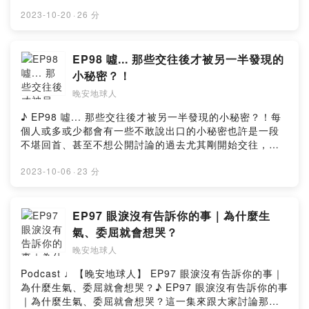
daystarhttps://www.youtube.com/c/DaystarProjectmu
麼多雷要避啦！💣好不容易約到喜歡好久的男孩或女孩...
好迎接全新的2024年吧！別忘了到晚安地球人
不會有人喜歡？錄的主題是不是沒什麼意義？每當懷疑的
sic promoted by suara id https://bit.ly/3gnOcnU▻ 晚
下一步該怎麼做？第一次約會的地點要選在哪裡呢？畢竟
2023-10-20
·
26 分
（@𝒘𝒂𝒏𝒂𝒏.𝒔𝒑𝒂𝒄𝒆𝒎𝒂𝒏）的IG參加抽獎活動～❤️ᵕ̈ ᵕ̈ ᵕ̈ ᵕ̈ ᵕ̈ ᵕ̈ ᵕ̈
聲音偷偷冒出來，總有地球人跳出來說：謝謝你們的
安地球人 ◅收聽平台：
魔鬼藏在細節裡，小心做錯選擇還讓自己扣了分！選中式
ᵕ̈ ᵕ̈ ᵕ̈ ᵕ̈ ᵕ̈ ᵕ̈ ᵕ̈ ᵕ̈ ᵕ̈ ᵕ̈ ᵕ̈ ᵕ̈ ᵕ̈ ᵕ̈ ᵕ̈❝ 有時候最愛的人傷你最深……🥀
podcast🥹偶爾會有不太熟的朋友各別告訴我們，其實有在
https://open.firstory.me/user/nightearth/platformsFac
還是西式比較好呢？氣氛和時機到了可以牽手嗎？吃漢堡
❞《以我們告終》𝗜𝘁 𝗘𝗻𝗱𝘀 𝘄𝗶𝘁𝗵 𝗨s✓紐約時報暢銷書榜
默默收聽我們的節目除了萬分感謝，其實深藏心中的冒牌
ebook：
擔心對方會介意張大口不好看？吃火鍋會全身臭臭的？原
EP98 噓... 那些交往後才被另一半發現的
名作家柯琳‧胡佛 𝗖𝗼𝗹𝗹𝗲𝗲𝗻 𝗛𝗼𝗼𝘃𝗲𝗿 再創暢銷佳作✓超
者心態會立刻online！🚨會擔心我們的內容是不是不夠
https://www.facebook.com/wanan.spacemanInstagra
來和曖昧對象初次約會還有那麼多眉角要注意～👀溫馨提
越羅曼史格局，以浪漫柔情包裝，挑戰家暴題材✓此書以坦
小秘密？！
好？也會擔心我們這樣亂來是不是不OK？但總有人願意穩
m：https://www.instagram.com/wanan.spaceman▻ 晚
醒初次約會還是要拿捏好分寸和距離 🙊有時候對方的客套
率平實的文字，描述一段感人至深的故事，引人共鳴✓晚安
住我們、肯定我們，也認真謝謝我們（又想哭了😭）所以
晚安地球人
安星球 Wan-An Planet ◅官方網站：http://wanan-
可能只是禮貌，千萬不要自我感覺太良好不過只要對方開
地球人推薦指數：★★★★★★★★【本集精華重點】📖
為了讓我們變成更好的自己，太空總部要先暫時內部裝
planet.com/Facebook：
口說喜歡，那就一切都對了啦！！！📣 太空總部票選初次
受邀分享新書《以我們告終》，看完只有三字心得真！
♪ EP98 噓... 那些交往後才被另一半發現的小秘密？！每
修！🔧維修時間會維持多久暫時未知，但相信下一次回歸
https://www.facebook.com/wananplanet/Instagram：
約會最適合的餐廳，聽完這集保證成功率UP！祝天下有情
上！頭！📖童年傷痕，如何影響一個人後續的人生發展📖
個人或多或少都會有一些不敢說出口的小秘密也許是一段
就是充電後的模樣！想念我們的話歡迎回頭去聽過去的內
https://www.instagram.com/wananplanet/✉ 合作來信
人終成眷屬，沒情人就互相取暖吧 🔥【本集精華重點】❤️
未曾經歷傷痛的我們，也許都容易跌入檢討受害者的盲點
不堪回首、甚至不想公開討論的過去尤其剛開始交往，難
容，相信我們很快就回來了～😘這一集肺腑之言有點多，
▻ wanan.planet@gmail.comPowered by Firstory
和曖昧對象初次約會吃什麼比較好？❤️淑女的漢堡竟然是
📖從書中故事延伸反思自身經驗，學會看到「家庭複製」
免想表現在對方面前最完美的一面比如說，有的人不敢給
但還是要好好謝謝地球人們的愛 ❤️晚安雨庭，晚安傑西，
Hosting
一層一層吃？！❤️邪惡友人直接把廣式月餅大口咬 😩❤️第
的正反面📖#赤裸的真相：真相的重量可能是難以承受...📖
對方看素顏的樣子、有的人不愛洗頭如果可以，那些不敢
2023-10-06
·
23 分
晚安地球人，請各位期待我們的第101集！【本集精華重
一次約會的地雷（食物）別亂吃❤️投票約會吃火鍋的正反
看完這本書，完全感受到「親身經歷」的真實感！📖好康
說的秘密一輩子都不想被對方發現 (´∀`)除了一些可愛的小
點】📌祝晚安地球人三！歲！快！樂！🎂📌太空人雨庭最
方竟不分上下❤️初次約會餐廳最多人投 X式餐廳 😍❤️太空
資訊：晚安地球人要辦抽獎送好書🌟晚安地球人終於開通
嗜好或小癖好擔心會嚇跑對方當然也聽過可能會傷害另一
推第一集，因為最REAL最青澀👆🏻📌在舊租屋處錄音常被打
人們的初次約會經驗談❤️曖昧約會階段適合牽手抱抱嗎？
FB和IG了，看到這兒的你快手刀去關注一波！🔍：晚安地
半小心靈的恐怖事蹟 🌚例如外面有小3小王、私下叫🐔等
EP97 眼淚沒有告訴你的事｜為什麼生
斷（鄰居打小孩之類的）📌太空人傑西最推內心挖啊挖那
🤔❤️畫重點：對方說過喜歡的當成禮物加分💯晚安地球人
球人（@𝒘𝒂𝒏𝒂𝒏.𝒔𝒑𝒂𝒄𝒆𝒎𝒂𝒏）#晚安地球人 #晚安星球
直接會被另一半拉黑封鎖的事 🤫那些不敢說出口、不敢表
一集！🔨📌#晚安地球人 見證傑西的轉變 ♻️📌雨庭真心話
氣、委屈就會想哭？
終於開通FB和IG了，看到這兒的你快手刀去關注一波！
#wananspaceman #wananplanet #WanAn #以我們告
現出來的可愛小秘密只要不是傷天害理的大小事，太空人
1：覺得傑西不會想做地球人太久❗️📌請各位提醒我們：地
🔍：晚安地球人（@𝒘𝒂𝒏𝒂𝒏.𝒔𝒑𝒂𝒄𝒆𝒎𝒂𝒏）#晚安地球人 #晚
晚安地球人
終• 更多晚安星球 •▻ 晚安地球人 ◅主持 / Rain雨庭 Jess
願意幫你好好保守秘密 ٩(^ᴗ^)۶別等了，快聽最新一集吧
球人會整理系列Playlist📌共同經歷疫情，首次各自SOLO
安星球 #wananspaceman #wananplanet #WanAn #第
傑西動畫 / XiaoTser曉池錄音 / Rain雨庭剪輯 / Jess傑西
～📣【本集精華重點】🤫雨庭交往一陣子才發現男友的迷
的錄音！📌記憶很深刻的第一次不能回家過年💔📌回顧到
Podcast ♩【晚安地球人】 EP97 眼淚沒有告訴你的事｜
一次約會 #約會• 更多晚安星球 •▻ 晚安地球人 ◅主持 /
文案 / Rain雨庭▻ 背景BGM來源 ◅music by
因魂🤫傑西和男友每日睡前行程是看迷因🤫傑西戀愛後被
一半才發現太空總部經常被淚水淹沒📌傑西從演唱會小白
為什麼生氣、委屈就會想哭？♪ EP97 眼淚沒有告訴你的事
Rain雨庭 Jess傑西動畫 / XiaoTser曉池錄音 / Rain雨庭
daystarhttps://www.youtube.com/c/DaystarProjectmu
友人們說很可愛 (´∀`)🤫雨庭發現傑西戀愛後化身賢妻良母
變身搶票大神🎫📌太空總部整修：休息一陣子再繼續當各
｜為什麼生氣、委屈就會想哭？這一集來跟大家討論那些
剪輯 / Jess傑西文案 / Rain雨庭▻ 背景BGM來源 ◅music