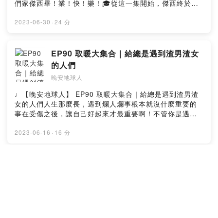
https://www.instagram.com/wananplanet/✉ 合作來信
們家傑西畢！業！快！樂！🎓從這一集開始，傑西終於要
ebook：
管面試新人觀點分享💼 網路上的面試技巧不靠譜？融會貫
▻ wanan.planet@gmail.comPowered by Firstory
揮別「大學生傑西」的身分了自然而然也要成為白天上班
https://www.facebook.com/wanan.spacemanInstagra
通了解自己才是重點❗️💼 切記！不只是公司在面試你，你也
Hosting
的小小上班族了原本以為這一集是收穫滿滿、歡樂滿滿的
2023-06-30
·
24 分
m：https://www.instagram.com/wanan.spaceman▻ 晚
在面試公司🌟💼 理出「工作優先序」，才能找出自己真正
殊不知2位太空人竟然淚灑錄音現場，這集太值得聽了
安星球 Wan-An Planet ◅官方網站：http://wanan-
喜歡的是什麼晚安地球人終於開通FB和IG了，看到這兒的
啦！！你是不是也曾以為 #畢業 離自己很遙遠？小學和高
planet.com/Facebook：
你快手刀去關注一波！🔍：晚安地球人
中的畢業雖然會捨不得相遇的每一段緣分但大學的畢業真
EP90 取暖大集合｜給總是遇到渣男渣女
https://www.facebook.com/wananplanet/Instagram：
（@𝒘𝒂𝒏𝒂𝒏.𝒔𝒑𝒂𝒄𝒆𝒎𝒂𝒏）#晚安地球人 #晚安星球
的就是滿滿惆悵、滿滿迷惘我們真的就要在各自的人生道
https://www.instagram.com/wananplanet/✉ 合作來信
的人們
#wananspaceman #wananplanet #WanAn #面試 #求職
路上做選擇、面對各種挑戰就算面臨各種不確定，別忘了
▻ wanan.planet@gmail.comPowered by Firstory
#面試技巧• 更多晚安星球 •▻ 晚安地球人 ◅主持 / Rain雨
晚安地球人
這裡隨時都是各位的勇氣補給站⛽️比了個耶✌️就畢了個業
Hosting
庭 Jess傑西動畫 / XiaoTser曉池錄音 / Rain雨庭剪輯 /
🎓（好啦網路找來的文案XD）在這個鳳凰花開、充滿離別
♩【晚安地球人】 EP90 取暖大集合｜給總是遇到渣男渣
Jess傑西文案 / Jess傑西▻ 背景BGM來源 ◅music by
的日子太空人還是要用最大的力氣說：畢業快樂，未來可
女的人們人生那麼長，遇到爛人爛事根本就沒什麼重要的
daystarhttps://www.youtube.com/c/DaystarProjectmu
期！🤍【本集精華重點】🎓畢業實感竟然在最後一週才襲
事在受傷之後，讓自己好起來才最重要啊！不管你是遇到
sic promoted by suara id https://bit.ly/3gnOcnU▻ 晚
來🎓國小、國中、高中到大學畢業的心情轉變🎓這次的畢
渣男渣女綠茶婊子還是時間管理大師，請記得世界那麼
安地球人 ◅收聽平台：
業典禮有著雨庭的羨慕、傑西的遺憾🎓2位太空人淚灑錄音
大，一定有跟你一樣好的人，受傷之後就把所有的愛都給
2023-06-16
·
16 分
https://open.firstory.me/user/nightearth/platformsFac
現場，畢業根本不快樂啦！🎓畢業典禮只是儀式，我們最
自己，哭一場、睡一覺，太空總部給你取暖抱抱❤️【本集
ebook：
終要學會的是對自己負責❤️晚安地球人終於開通FB和IG
精華重點】🔋最極致的悲傷也許是沒有眼淚🔋傑西愛到卡
https://www.facebook.com/wanan.spacemanInstagra
了，看到這兒的你快手刀去關注一波！🔍：晚安地球人
慘死的療傷法——每天感恩5件事🔋雨庭允許自己悲傷到谷
EP89 成年人友誼，免不了「漸行漸遠」
m：https://www.instagram.com/wanan.spaceman▻ 晚
（@𝒘𝒂𝒏𝒂𝒏.𝒔𝒑𝒂𝒄𝒆𝒎𝒂𝒏）#晚安地球人 #晚安星球
底，也用力擁抱朋友們的愛🔋忘了上一任，才能好好開始
安星球 Wan-An Planet ◅官方網站：http://wanan-
的關係
#wananspaceman #wananplanet #WanAn #畢業 #畢業
新的感情嗎？晚安地球人終於開通FB和IG了，看到這兒的
planet.com/Facebook：
季 #畢業快樂 #無與倫比的美麗• 更多晚安星球 •▻ 晚安地
晚安地球人
你快手刀去關注一波！🔍：晚安地球人
https://www.facebook.com/wananplanet/Instagram：
球人 ◅主持 / Rain雨庭 Jess傑西動畫 / XiaoTser曉池錄
（@𝒘𝒂𝒏𝒂𝒏.𝒔𝒑𝒂𝒄𝒆𝒎𝒂𝒏）#晚安地球人 #晚安星球
https://www.instagram.com/wananplanet/✉ 合作來信
♩【晚安地球人】 EP89 成年人友誼，免不了「漸行漸
音 / Rain雨庭剪輯 / Jess傑西文案 / Rain雨庭▻ 背景
#wananspaceman #wananplanet #WanAn• 更多晚安星
▻ wanan.planet@gmail.comPowered by Firstory
遠」的關係曾在網路上看到這樣的一段話：❝ 成年人結束
BGM來源 ◅music by