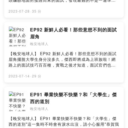
頭爛額地面對接踵而來的面試，發現最難的不是一邊準備
daystarhttps://www.youtube.com/c/DaystarProjectmu
【本集精華重點】☔️ 其中一種感情內耗是「沒了自己」？
安星球 Wan-An Planet ◅官方網站：http://wanan-
期末報告一邊趕著做作品集，而是因為自己也不了解自
sic promoted by suara id https://bit.ly/3gnOcnU▻ 晚
☔️ 無條件付出會換來很累的感情狀態☔️ 24小時黏男友是因
planet.com/Facebook：
己、不知道想要的到底是什麼，突然認清自己是多麼沒有
2023-07-28
·
35 分
安地球人 ◅收聽平台：
為男友太帥？！☔️ 傑西曾因沒時間陪寶寶而懊惱 😱☔️ 意
https://www.facebook.com/wananplanet/Instagram：
目標、隨波逐流的人，被殘酷的現實打擊，每天的每天都
https://open.firstory.me/user/nightearth/platformsFac
識到要把「自己」抽開是好的第一步☔️ 超狗血的好友被渣
https://www.instagram.com/wananplanet/✉ 合作來信
更加崩潰⋯⋯每個人多多稍稍在畢業之際都會面臨人生徬
ebook：
的鬼故事！☔️ 晚安曲：成全（豁然開朗版） 🎵晚安地球人
▻ wanan.planet@gmail.comPowered by Firstory
徨，不知道未來該往哪走、該選擇錢多還是喜歡的工作、
EP92 新鮮人必看！那些意想不到的面試
https://www.facebook.com/wanan.spacemanInstagra
終於開通FB和IG了，看到這兒的你快手刀去關注一波！
Hosting
這家公司可以給我未來嗎⋯⋯也許聽完這一集，你也可以
m：https://www.instagram.com/wanan.spaceman▻ 晚
眉角
🔍：晚安地球人（@𝒘𝒂𝒏𝒂𝒏.𝒔𝒑𝒂𝒄𝒆𝒎𝒂𝒏）#晚安地球人 #晚
像太空人雨庭和傑西一樣，更豁達地看待工作和人生✨【本
安星球 Wan-An Planet ◅官方網站：http://wanan-
安星球 #wananspaceman #wananplanet #WanAn #感
晚安地球人
集精華重點】⛳️ 工作是手段，生活才是活著的最終目的⛳️
planet.com/Facebook：
情內耗• 更多晚安星球 •▻ 晚安地球人 ◅主持 / Rain雨庭
生活和工作，一定要劃清界線嗎？⛳️ 不知道自己喜歡什麼
https://www.facebook.com/wananplanet/Instagram：
【晚安地球人】 EP92 新鮮人必看！那些意想不到的面試
Jess傑西動畫 / XiaoTser曉池錄音 / Rain雨庭剪輯 / Jess
沒關係，至少要知道自己「不喜歡」的是什麼⛳️ 青菜蘿蔔
https://www.instagram.com/wananplanet/✉ 合作來信
眉角擺脫大學生身分沒多久，傑西即將成為上班族啦！網
傑西文案 / Rain雨庭▻ 背景BGM來源 ◅music by
各有所好，請記得擇你所愛、愛你所擇⛳️ 網路焦慮氾濫，
▻ wanan.planet@gmail.comPowered by Firstory
路上的面試技巧百百種，實戰之後才知道，面試官們也有
daystar
我們都該找到屬於自己的「濾鏡」晚安地球人終於開通FB
Hosting
各自不同的風格與公司文化。從來沒有正式面試過的太空
https://www.youtube.com/c/DaystarProjectmusic
和IG了，看到這兒的你快手刀去關注一波！🔍：晚安地球
人傑西，在太空人娘親的開導下終於領悟到，「了解自
2023-07-14
·
29 分
promoted by suara id https://bit.ly/3gnOcnU▻ 晚安地
人（@𝒘𝒂𝒏𝒂𝒏.𝒔𝒑𝒂𝒄𝒆𝒎𝒂𝒏）#晚安地球人 #晚安星球
己」才是拿下機會、做出選擇的大關鍵❗️不管你是小菜雞還
球人 ◅收聽平台：
#wananspaceman #wananplanet #WanAn• 更多晚安星
是在尋求新挑戰的老鳥，趕快來聽聽雨庭傑西的心路歷程
https://open.firstory.me/user/nightearth/platformsFac
球 •▻ 晚安地球人 ◅主持 / Rain雨庭 Jess傑西動畫 /
你是否也深有同感！💞*太空人傑西碎碎念：這集想分享的
EP91 畢業快樂不快樂？和「大學生」傑
ebook：
XiaoTser曉池錄音 / Rain雨庭剪輯 / Jess傑西文案 / Jess
事情真的太多，話越講越快也越講越亂，這集超難剪但超
https://www.facebook.com/wanan.spacemanInstagra
西的道別
傑西▻ 背景BGM來源 ◅music by
實用（聽到最後就知道我們這集準備得有多大汗淋漓XD）
m：https://www.instagram.com/wanan.spaceman▻ 晚
daystarhttps://www.youtube.com/c/DaystarProjectmu
晚安地球人
真心不騙推薦給跟傑西一樣的畢業生！【本集精華重點】
安星球 Wan-An Planet ◅官方網站：http://wanan-
sic promoted by suara id https://bit.ly/3gnOcnU▻ 晚
💼 傑西的良心忠告：大家趕快做好作品集！！！💼 大挫
planet.com/Facebook：
【晚安地球人】 EP91 畢業快樂不快樂？和「大學生」傑
安地球人 ◅收聽平台：
賽！準備好的面試攻略用不上怎麼辦💩💼 小菜雞去大公司
https://www.facebook.com/wananplanet/Instagram：
西的道別*這一集時不時會有淚水出沒，請小心服用*恭賀我
https://open.firstory.me/user/nightearth/platformsFac
面試，居然口無遮攔直接問到公司的缺點😱💼 雨庭的小主