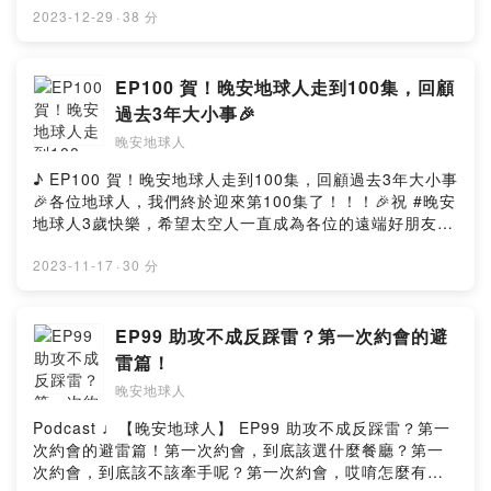
堅信的力氣、持續這段關係的一步一腳印。--📢太空人報告
文化👏）這一集由太空人來為大家介紹新書《以我們告
2023-12-29
·
38 分
📢本集可以有那麼多肺腑之言的誕生，全都要感謝
終》（𝗜𝘁 𝗘𝗻𝗱𝘀 𝘄𝗶𝘁𝗵 𝗨s）千萬別以為一整集在聊書很無
【MicMind Studio 錄音室】邀請《晚安地球人》體驗舒服
聊，不誇張，這本書好看到炸裂！！！這本書給我們的第
自在又專業完整的錄音空間～～MicMind Studio 提供六種
一直接感受就是：好！上！頭！在不爆雷的前提下，歡迎
EP100 賀！晚安地球人走到100集，回顧
不同的主題空間，除了錄製Podcast以外，線上直播、課
大家好好聽聽這一集，聽聽新書的觀後心得❝ 沒有誰是壞
過去3年大小事🎉
程、節目拍攝等多元用途，都可以在這裡找到滿意的空
人，我們都只是有時會做壞事的人 ❞大家小時候都一定思
間！最最最重要的是，各位帥帥&水水來錄音前記得先
晚安地球人
考過「長大後我會成為什麼樣的大人？」我們或許不會成
sedo一下，每一間錄音室的佈置都好看到想再預約2個小
為了不起的大人，也不會成為拯救世界的英雄好漢但長大
♪ EP100 賀！晚安地球人走到100集，回顧過去3年大小事
時拍沙龍照✨* 想看更多錄音室的漂亮畫面，請留守我們的
的過程中才發現會有許多身不由己，也有很多無能為力有
🎉各位地球人，我們終於迎來第100集了！！！🎉祝 #晚安
IG也歡迎到官網上了解更多：
些時候甚至一個無心之過，傷害了愛你且你深愛的人......
地球人3歲快樂，希望太空人一直成為各位的遠端好朋友
https://www.micmind.studio--【本集精華重點】❤️ 傑西
長大以後，如果我有了孩子，我希望我不會這樣教他／
🧑‍🚀❤️從2020年12月正式打開麥克風🎤過去3年也習慣把
以考量「自己」為中心，重新改變的生活模式❤️ 在戀愛中
她...不要阻止他／她、讓他／她去嘗試，讓曾經歷過的家
生活的碎片，好好地放入每一集當中也會盡可能發想跟當
2023-11-17
·
30 分
真正體悟到：要先學會愛自己，才會好好愛別人❤️ 戀愛中
庭痛苦不會再複製...如果你對上面的文字有所感觸，相信
集有關的主題曲，希望能引起地球人的共鳴不知不覺，我
不只是有少女漫畫的浪漫，還有柴米油鹽的陪伴❤️《花束
這本書非常適合你閱讀 💭一本好的書就是當我們看別人的
們在太空總部待了3個年頭 ⏳時間的確會讓人後知後覺，再
般的戀愛》遺憾嗎？比起遺憾，也許這就是人生吧❤️ 磨合
故事，我們可以投射到生活的點滴看完這本書的感想就
回頭看看我們都不一樣了太空總部見證了我們的變化和成
EP99 助攻不成反踩雷？第一次約會的避
不代表改變，改變是一體多面的晚安地球人終於開通FB和
是：這本書跟人生其實有許多的相似之處像吃了糖果般甜
長，從長髮變短髮又變長髮的那種除了外型產生了一些變
IG了，看到這兒的你快手刀去關注一波！🔍：晚安地球人
雷篇！
膩的感受去體會家人和愛人的愛與暖意；偶爾也像吃了檸
化（變老的部分），身分和心態也變很大傑西從青春校園
（@𝒘𝒂𝒏𝒂𝒏.𝒔𝒑𝒂𝒄𝒆𝒎𝒂𝒏）#晚安地球人 #晚安星球
檬般酸澀無比、難以跨過這番滋味；也有些時候像是踩了
晚安地球人
大學生變成一名上班族，也脫單了緊緊抓住幸福雨庭從剛
#wananspaceman #wananplanet #WanAn• 更多晚安星
狗屎，內心充滿糟透了的感受，寸步難行；最可怕的像是
畢業的職場菜鳥，漸漸變成對工作有另一種詮釋的老鳥好
球 •▻ 晚安地球人 ◅主持 / Rain雨庭 Jess傑西動畫 /
Podcast ♩【晚安地球人】 EP99 助攻不成反踩雷？第一
走進看不見盡頭的迷宮，完全找不到方向和出口...不劇
多東西都在悄悄發生變化，不過唯一不變的是...太空人們
XiaoTser曉池錄音 / Jess傑西 Rain雨庭剪輯 / Jess傑西
次約會的避雷篇！第一次約會，到底該選什麼餐廳？第一
透，這本書太值得好好坐下來細細品味！無法控制的人生
都想給任何一個你遠端的陪伴，如果你需要 🫂當然在這些
Rain雨庭文案 / Jess傑西▻ 背景BGM來源 ◅music by
次約會，到底該不該牽手呢？第一次約會，哎唷怎麼有那
與苦痛，以我們告終吧！2023再見，一起將心態歸零，好
日子裡，我們偶爾會有一些徬徨與掙扎究竟我們的內容會