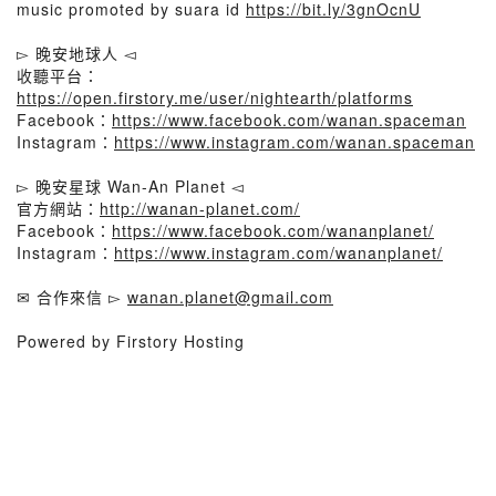
music promoted by suara id
https://bit.ly/3gnOcnU
▻ 晚安地球人 ◅
收聽平台：
https://open.firstory.me/user/nightearth/platforms
Facebook：
https://www.facebook.com/wanan.spaceman
Instagram：
https://www.instagram.com/wanan.spaceman
▻ 晚安星球 Wan-An Planet ◅
官方網站：
http://wanan-planet.com/
Facebook：
https://www.facebook.com/wananplanet/
Instagram：
https://www.instagram.com/wananplanet/
✉ 合作來信 ▻
wanan.planet@gmail.com
Powered by Firstory Hosting