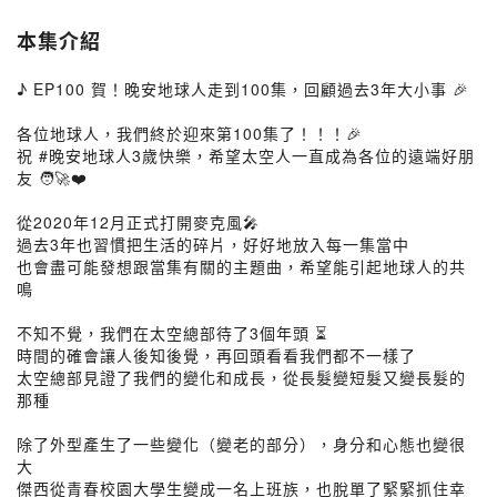
本集介紹
♪ EP100 賀！晚安地球人走到100集，回顧過去3年大小事 🎉
各位地球人，我們終於迎來第100集了！！！🎉
祝 #晚安地球人3歲快樂，希望太空人一直成為各位的遠端好朋
友 🧑‍🚀❤️
從2020年12月正式打開麥克風🎤
過去3年也習慣把生活的碎片，好好地放入每一集當中
也會盡可能發想跟當集有關的主題曲，希望能引起地球人的共
鳴
不知不覺，我們在太空總部待了3個年頭 ⏳
時間的確會讓人後知後覺，再回頭看看我們都不一樣了
太空總部見證了我們的變化和成長，從長髮變短髮又變長髮的
那種
除了外型產生了一些變化（變老的部分），身分和心態也變很
大
傑西從青春校園大學生變成一名上班族，也脫單了緊緊抓住幸