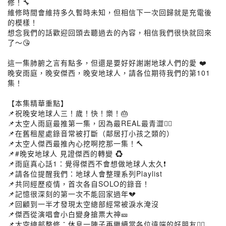
修！🔧
維修時間會維持多久暫時未知，但相信下一次回歸就是充電後
的模樣！
想念我們的話歡迎回頭去聽過去的內容，相信我們很快就回來
了～😘
這一集肺腑之言有點多，但還是要好好謝謝地球人們的愛 ❤️
晚安雨庭，晚安傑西，晚安地球人，請各位期待我們的第101
集！
【本集精華重點】
📌祝晚安地球人三！歲！快！樂！🎂
📌太空人雨庭最推第一集，因為最REAL最青澀👆🏻
📌在舊租屋處錄音常被打斷（鄰居打小孩之類的）
📌太空人傑西最推內心挖啊挖那一集！🔨
📌#晚安地球人 見證傑西的轉變 ♻️
📌雨庭真心話1：覺得傑西不會想做地球人太久❗️
📌請各位提醒我們：地球人會整理系列Playlist
📌共同經歷疫情，首次各自SOLO的錄音！
📌記憶很深刻的第一次不能回家過年💔
📌回顧到一半才發現太空總部經常被淚水淹沒
📌傑西從演唱會小白變身搶票大神🎫
📌太空總部整修：休息一陣子再繼續當各位遠端的好朋友👂🏻