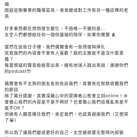
福
雨庭從剛畢業的職場菜鳥，漸漸變成對工作有另一種詮釋的老
鳥
好多東西都在悄悄發生變化，不過唯一不變的是...
太空人們都想給任何一個你遠端的陪伴，如果你需要 🫂
當然在這些日子裡，我們偶爾會有一些徬徨與掙扎
究竟我們的內容會不會有人喜歡？錄的主題是不是沒什麼意
義？
每當懷疑的聲音偷偷冒出來，總有地球人跳出來說：謝謝你們
的podcast🥹
偶爾會有不太熟的朋友各別告訴我們，其實有在默默收聽我們
的節目
除了萬分感謝，其實深藏心中的冒牌者心態會立刻online！🚨
會擔心我們的內容是不是不夠好？也會擔心我們這樣亂來是不
是不OK？
但總有人願意穩住我們、肯定我們，也認真謝謝我們（又想哭
了😭）
所以為了讓我們變成更好的自己，太空總部要先暫時內部裝