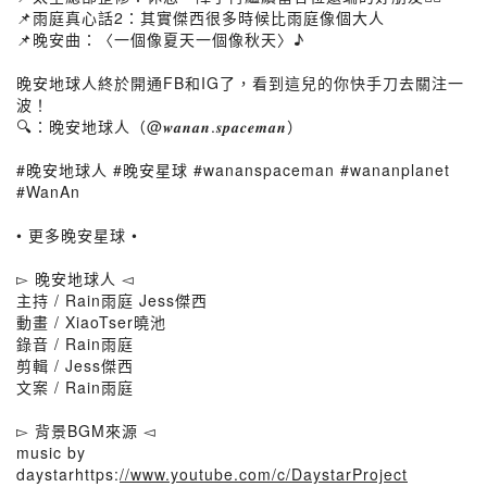
📌雨庭真心話2：其實傑西很多時候比雨庭像個大人
📌晚安曲：〈一個像夏天一個像秋天〉♪
晚安地球人終於開通FB和IG了，看到這兒的你快手刀去關注一
波！
🔍：晚安地球人（@𝒘𝒂𝒏𝒂𝒏.𝒔𝒑𝒂𝒄𝒆𝒎𝒂𝒏）
#晚安地球人 #晚安星球 #wananspaceman #wananplanet
#WanAn
• 更多晚安星球 •
▻ 晚安地球人 ◅
主持 / Rain雨庭 Jess傑西
動畫 / XiaoTser曉池
錄音 / Rain雨庭
剪輯 / Jess傑西
文案 / Rain雨庭
▻ 背景BGM來源 ◅
music by
daystarhttps:
//www.youtube.com/c/DaystarProject