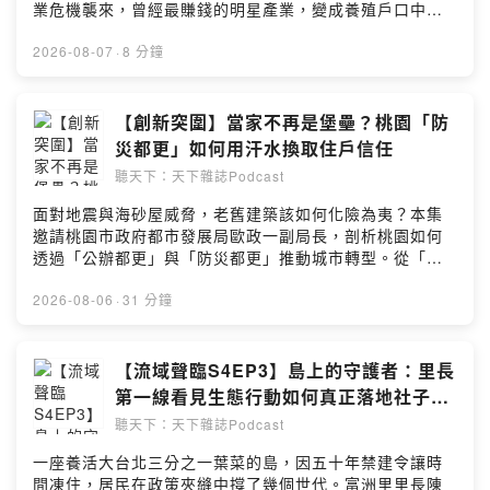
「摸石頭過河」學會放過自己與社區，果斷將客群從旅遊
https://topic.cw.com.tw/cwapp/applink/cwapp.html
業危機襲來，曾經最賺錢的明星產業，變成養殖戶口中的
散客轉型為學團與樂齡客群，找到讓社區安寧、顧客開心
燙手山芋。台鐵鰻魚便當、米漢堡，如何拯救內銷市場？
的完美平衡。 21:42｜什麼是「地方韌性」？聊聊創生路
--
文：蔡立勳 製作團隊：錢玉紘、鄭子鴻 ＊閱讀零時差，點
2026-08-07
·
8 分鐘
上被居民誤解的酸甜苦辣，以及如何透過空間改造，把治
Hosting provided by SoundOn
這看全文👀：https://pse.is/9fednh ＊天下學習一週年，
安死角轉化為孩子嬉笑的陽光角落，讓長輩穿得漂漂亮亮
填問卷抽好書：https://forms.gle/oHEGabfvhyifhqdbA
來玩套圈圈、溜滑梯，重新在農村裡找回年輕時的歡笑與
＊訂閱天下全閱讀：https://bit.ly/3STpEpV ＊意見信箱：
【創新突圍】當家不再是堡壘？桃園「防
生命力。 【本集金句】 「韌性不是自然產生的，它需要被
bill@cw.com.tw --Hosting provided by SoundOn
災都更」如何用汗水換取住戶信任
鍛鍊。地方創生不只是把老屋變漂亮，而是讓私有宅院在
具備商業營運性的同時，也為在地保留生活的公共性。」
聽天下：天下雜誌Podcast
#地方創生 #大崎村落創意基地 #村落遊戲島 #地方韌性 #
面對地震與海砂屋威脅，老舊建築該如何化險為夷？本集
台南官田 🎙️主持人：微笑台灣總監 李佩書 🎙️來賓：大崎村
邀請桃園市政府都市發展局歐政一副局長，剖析桃園如何
落創藝基地創辦人 林建叡 🎧製作團隊：張雅媛、邱宇豪
透過「公辦都更」與「防災都更」推動城市轉型。從「市
＊立即報名《微笑台灣》2026永續城鄉論壇：
場不做政府做」的決心，到深耕社區的駐點陪伴，桃園住
https://pse.is/9aq8z9 ＊挑戰地方韌性數位專輯《我是全
都中心以不到10人的精簡團隊，成功將卡關數十年的正光
2026-08-06
·
31 分鐘
村的希望》：https://pse.is/9as2gw ＊訂閱微笑台灣夏季
花園新城案同意率在半年內衝至95%。想了解都市更新如
號：https://www.books.com.tw/products/R030104568
何擺脫生硬法規、建立社會信任，這集將為你揭開第一線
＊意見信箱：bill@cw.com.tw --Hosting provided by
的桃園經驗！ 【聽完這集你會知道】 02:18｜都更類型大
【流域聲臨S4EP3】島上的守護者：里長
SoundOn
不同： 解析拆除重建、整建維護（拉皮）與防災都更的差
第一線看見生態行動如何真正落地社子
異，翻轉「老屋一定要拆除」的刻板印象。 05:08｜住都
島？
聽天下：天下雜誌Podcast
中心的信任工程： 「市府訂政策、住都中心做執行」，透
過成立駐點工作站與深度陪伴，大幅降低民眾心防。
一座養活大台北三分之一葉菜的島，因五十年禁建令讓時
10:00｜在地溝通神器「頭人制度」： 發掘里長、地政士
間凍住，居民在政策夾縫中撐了幾個世代。富洲里里長陳