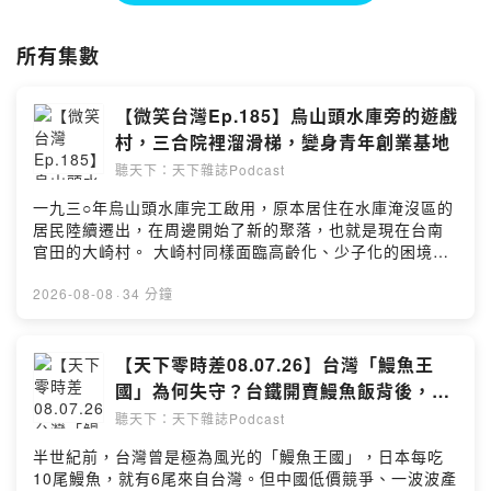
【經濟學人＠天下】每週導讀最新一期《經濟學人》，掌握世界政經趨
勢。
所有集數
【阿榕伯胡說科技】科技輕鬆聊，天下總主筆陳良榕暢談半導體產業趨勢
與科技時事。
【永續會】投資新準則，企業好公民，永續會不會，收聽掌握ESG大機
【微笑台灣Ep.185】烏山頭水庫旁的遊戲
會。
村，三合院裡溜滑梯，變身青年創業基地
【未來城市】科技、經濟和永續的總和，城市的未來，充滿無限想像。
【管理同學會】天下雜誌出版總編輯為你解析管理實務與應用。
聽天下：天下雜誌Podcast
【Off學】星期天用聽的美好時尚生活提案。
一九三○年烏山頭水庫完工啟用，原本居住在水庫淹沒區的
【微笑台灣】以深度旅遊和人情故事，體驗台灣鄉鎮魅力。（完整節目
居民陸續遷出，在周邊開始了新的聚落，也就是現在台南
表：
https://bit.ly/3HSN7T2
）
官田的大崎村。 大崎村同樣面臨高齡化、少子化的困境，
【聰明慢老】陪你從日常養成保持活力不顯老的習慣。
不過有一群南藝大畢業的年輕人願意在此落地生根，默默
【獨立評論】擁抱多元觀點，獨立評論帶你聽見看不見的台灣
耕耘說服長輩支持自己的大膽創意！現在，整個村莊就像
2026-08-08
·
34 分鐘
【服務一點訣】掌握一點訣，與廣大服務業好朋友一起打拚！
一座遊戲島，你想知道他們是怎麼做到的嗎？ 【聽完這集
【換日線關鍵字】從台灣出發，串連全球新世代作者分享觀點與故事。
你會知道】 01:22｜建築系背景的陳建叡選擇留在異鄉官
（完整節目表：
https://bit.ly/3RUaots
）
田，面對常住人口僅150人的小村落與過節時親戚排山倒海
【天下零時差08.07.26】台灣「鰻魚王
【天下經濟論壇】CWEF天下經濟論壇，搭建產官學菁英對話平台。
的關切，如何放下焦慮，將青春熱情化為一步步扎根在地
國」為何失守？台鐵開賣鰻魚飯背後，銷
的底氣。 08:11｜為何想把大崎村改造成一座遊戲島？從
＊姊妹頻道「天下學習」，歡迎搜尋收聽：
https://pse.is/7c7lp8
日市佔剩5%的崩盤真相
聽天下：天下雜誌Podcast
懷著忐忑的心向地主提議「在祖產屋頂做溜滑梯」，到獲
＊訂閱天下全閱讀：
https://reurl.cc/g7g0EN
得地主一句「注意安全就好」並無償提供空間，見證在地
＊意見信箱：
bill@cw.com.tw
半世紀前，台灣曾是極為風光的「鰻魚王國」，日本每吃
長輩對年輕人最堅定的支持。 15:08｜剖析團隊如何從
＊「聽天下」清楚分類更好聽，下載天下雜誌App：
10尾鰻魚，就有6尾來自台灣。但中國低價競爭、一波波產