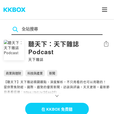
聽天下：天下雜誌
分享
Podcast
天下雜誌
商業與理財
科技與產業
新聞
【聽天下】天下雜誌精闢觀點、深度解析，不只用看的也可以用聽的！
提供聚焦財經、國際、趨勢的優質新聞、訪談與評論，天天更新。最新節
目表看這邊：
https://bit.ly/3Esp2Fl
【天下零時差】早上8點聽天下，掌握國際、財經趨勢零時差。
【決策者・聽天下】天下總編輯對話產官學界關鍵領袖人物，導讀天下封
在 KKBOX 免費聽
面故事。