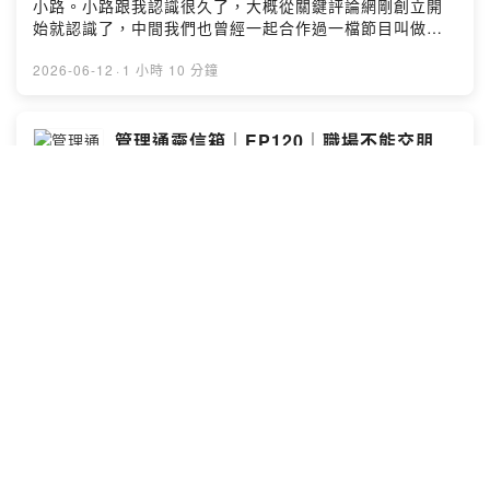
小路。小路跟我認識很久了，大概從關鍵評論網剛創立開
決策難題，想了解更多解決辦法，歡迎各位點選以下表單
始就認識了，中間我們也曾經一起合作過一檔節目叫做小
連結提出問題，就有機會獲得馬力歐的專屬回覆：
路來電，有興趣的朋友可以到Youtube上搜尋看看。他這
https://forms.gle/qQte5nG26ULpdfgQ6▲收聽＆社群傳
一年去申請了一個哈佛商學院的在職學程PLD（Program
2026-06-12
·
1 小時 10 分鐘
送門：https://portaly.cc/drinkwithmarioSee
for Leadership Development），這是一個很密集壓縮的
omnystudio.com/listener for privacy information.
學程，學生要在短時間內上線上課程，然後還有兩個兩週
的時間要去哈佛校園裡面實際上課。小路跟我們分享這個
管理通靈信箱｜EP120｜職場不能交朋
課程帶給他的衝擊，不管是課堂上的討論互動，或是跟同
友？同事背後捅刀，我該怎麼辦？
組同學的相處，都令他大開眼界。最後他也跟我們分享了
馬力歐陪你喝一杯
她在接下來的一年要完整的一個專案計畫，聽起來是個很
刺激、很有挑戰的嘗試，是什麼呢？聽到最後你就知道
▲管理QA EP120：以前總覺得只要專業能力夠強就好，
了。▲社群連結FB、IG、Youtube都可以在這裡找到｜
但最近發生的一件事讓我徹底清醒。我一直覺得我們部門
https://portaly.cc/drinkwithmario​▲本集使用的音樂
氣氛很好，同事A甚至是我可以交心的兄弟。沒想到，我私
Impressions (Acoustic) by Robert Alan Dunn Creative
下跟A抱怨主管的決策邏輯很有問題，結果兩天後就被主管
Commons CC BY SA 3.0 Robert-dunn-15 –
叫去洗臉。主管直接把對話截圖秀給我看，我才發現，同
2026-06-08
·
24 分鐘
Impressions-acousticSee omnystudio.com/listener
事A為了爭取升遷機會，竟然把我當成了墊腳石。那一刻我
for privacy information.
才看透，職場上只要牽涉到利益，以前那些一起喝酒的情
分，其實都是屁。現在看到同事A在我旁邊演好人，我心裡
S8EP163 Impact Hub Taipei 共同創辦
都快吐了，卻又不知道該怎麼面對這種扭曲的關係。針對
人｜Oliver 張士庭｜成功不該只有一種定
這種「職場沒朋友」的現實，想請教大家，接下來我該怎
義，能為社會跟環境帶來影響就是成功
馬力歐陪你喝一杯
麼辦？是啟動「絕緣模式」，還是設定「社交停損點」？
◇ 喝一杯單元「管理通靈信箱」◇單元中，身為「關鍵評
🥃 錄音酒吧：MayBE Music Bar（臺北市信義區黎順里基