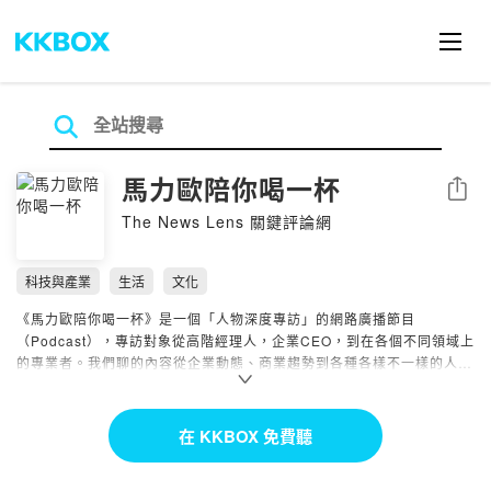
馬力歐陪你喝一杯
分享
The News Lens 關鍵評論網
科技與產業
生活
文化
《馬力歐陪你喝一杯》是一個「人物深度專訪」的網路廣播節目
（Podcast），專訪對象從高階經理人，企業CEO，到在各個不同領域上
的專業者。我們聊的內容從企業動態、商業趨勢到各種各樣不一樣的人生
故事。希望透過他們的分享，可以帶給你不同觀點與思考模式，還有追求
夢想的勇氣。
在 KKBOX 免費聽
在這裡，我們喝的不是酒也不是水，而是各種關於人生的滋味。