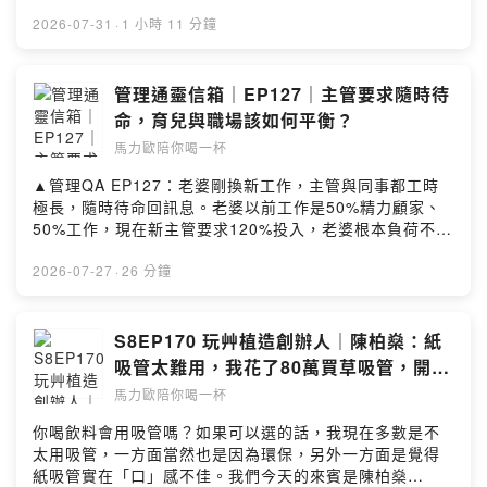
別，他是自轉星球文化社長黃俊隆。他在29歲的時候就自
己創立了一人出版社「自轉星球文化」，出版過部落格天
2026-07-31
·
1 小時 11 分鐘
后彎彎的書，也是聶永真、蕭青陽、宅女小紅的創作者經
紀人。但其實他是一個非常喜愛運動，也持續在打棒球的
投手。後來在42歲那年他將公司暫停，跑去紐約念運動管
管理通靈信箱｜EP127｜主管要求隨時待
理研究所，當起大叔研究生。後來唸完之後回台，本來想
命，育兒與職場該如何平衡？
做運動經紀，但後來又開始做起出版，並在年過50歲的時
馬力歐陪你喝一杯
候考取台師大運動心理學博士班。今年則是把運動心理學
跟對運動選手和比賽的觀察，寫成《心比球場更寬廣》這
▲管理QA EP127：老婆剛換新工作，主管與同事都工時
本新書。我們今天聊了社長過往各種經歷轉折、42歲出國
極長，隨時待命回訊息。老婆以前工作是50%精力顧家、
唸書的心路歷程，以及運動心理教練和運動選手這兩個並
50%工作，現在新主管要求120%投入，老婆根本負荷不
存的身分，對他有什麼樣的影響。▲社群連結FB、IG、
了。我們想過三種方案：1. 接受現狀並溝通、2. 全力加入
Youtube都可以在這裡找到｜
成為工作狂、3. 夫妻分工，一人全職顧家。該怎麼選才
2026-07-27
·
26 分鐘
https://portaly.cc/drinkwithmario​▲本集使用的音樂
好？◇ 喝一杯單元「管理通靈信箱」◇單元中，身為「關
Impressions (Acoustic) by Robert Alan Dunn Creative
鍵評論網集團」創辦人兼內容長的馬力歐，將親自回覆你
Commons CC BY SA 3.0 Robert-dunn-15 –
在職場管理上，所面臨的疑難雜症與困境。無論你是「職
S8EP170 玩艸植造創辦人｜陳柏燊：紙
Impressions-acousticSee omnystudio.com/listener
員」不懂主管的想法與決策，想知道到底如何與主管溝
吸管太難用，我花了80萬買草吸管，開始
for privacy information.
通；或是身為「主管」的你，在團隊中遇到了溝通挫折與
了蒲草事業
馬力歐陪你喝一杯
決策難題，想了解更多解決辦法，歡迎各位點選以下表單
連結提出問題，就有機會獲得馬力歐的專屬回覆：
你喝飲料會用吸管嗎？如果可以選的話，我現在多數是不
https://forms.gle/qQte5nG26ULpdfgQ6▲收聽＆社群傳
太用吸管，一方面當然也是因為環保，另外一方面是覺得
送門：https://portaly.cc/drinkwithmarioSee
紙吸管實在「口」感不佳。我們今天的來賓是陳柏燊