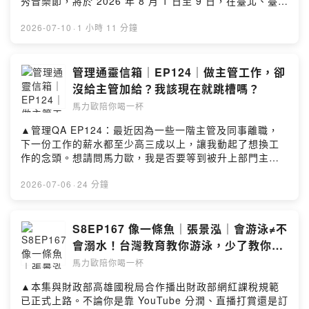
秀音樂節，將於 2026 年 8 月 1 日至 9 日，在臺北、臺
https://forms.gle/qQte5nG26ULpdfgQ6▲收聽＆社群傳
中、高雄三地展開。不需要很懂音樂，只要願意開始聆
送門：https://portaly.cc/drinkwithmarioSee
聽！-你有看過馬戲團表演嗎？你對於馬戲團的印象是否還
2026-07-10
·
1 小時 11 分鐘
omnystudio.com/listener for privacy information.
停留在獅子老虎等動物表演？我們今天的來賓是FOCASA
馬戲團的創辦人林智偉和資深演員郭璟德（小紅）。
FOCASA馬戲團成立於2011年，已經滿15年，，而且建立
管理通靈信箱｜EP124｜做主管工作，卻
了穩定的月薪制度，創團就跟創業開公司一樣。我們今天
沒給主管加給？我該現在就跳槽嗎？
跟智偉和小紅聊了很多創團以來的故事，包含兩位一開始
馬力歐陪你喝一杯
是怎麼認識，以及智偉後來為什麼想要創立馬戲團而不是
單純去外面接案表演。另外他們在去年跟林懷民老師以及
▲管理QA EP124：最近因為一些一階主管及同事離職，
幾米老師合作，推出了《幾米男孩的100次勇敢》這個作
下一份工作的薪水都至少高三成以上，讓我動起了想換工
品，去年首演就場場爆滿，今年則要挑戰巡演40場的目
作的念頭。想請問馬力歐，我是否要等到被升上部門主
標。兩位在訪談也提到了跟林老師合作的經驗，以及這個
管，因為公司最近一兩個月會有年度加薪跟人事異動，可
作品想要呈現的單純快樂是什麼。▲社群連結FB、IG、
能有這個機會。等到我真的升上去之後再開始找工作，還
2026-07-06
·
24 分鐘
Youtube都可以在這裡找到｜
是說要重新思考要不要離職這件事？還有什麼要考量的因
https://portaly.cc/drinkwithmario​▲本集使用的音樂
素呢？◇ 喝一杯單元「管理通靈信箱」◇單元中，身為
Impressions (Acoustic) by Robert Alan Dunn Creative
「關鍵評論網集團」創辦人兼內容長的馬力歐，將親自回
S8EP167 像一條魚｜張景泓｜會游泳≠不
Commons CC BY SA 3.0 Robert-dunn-15 –
覆你在職場管理上，所面臨的疑難雜症與困境。無論你是
會溺水！台灣教育教你游泳，少了教你如
Impressions-acousticSee omnystudio.com/listener
「職員」不懂主管的想法與決策，想知道到底如何與主管
何自救
for privacy information.
馬力歐陪你喝一杯
溝通；或是身為「主管」的你，在團隊中遇到了溝通挫折
與決策難題，想了解更多解決辦法，歡迎各位點選以下表
▲本集與財政部高雄國稅局合作播出財政部網紅課稅規範
單連結提出問題，就有機會獲得馬力歐的專屬回覆：
已正式上路。不論你是靠 YouTube 分潤、直播打賞還是訂