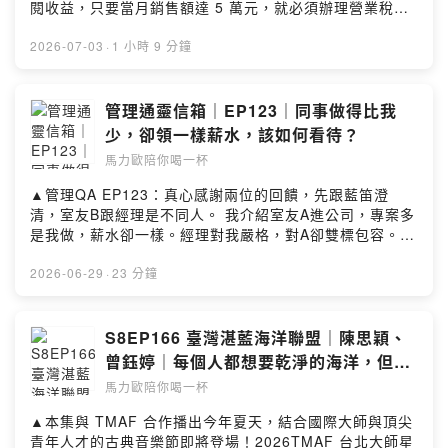
https://forms.gle/qQte5nG26ULpdfgQ6▲收聽＆社群傳
閱收益，只要當月銷售額達 5 萬元，就必須辦理營業稅稅
送門：https://portaly.cc/drinkwithmarioSee
籍登記。💡 主動申報免處罰！讓斜槓人生走得更長遠。🔗
omnystudio.com/listener for privacy information.
詳情請上財政部「網紅課徵營業稅專區」及「網紅課徵綜
2026-07-03
·
1 小時 9 分鐘
合所得稅專區」或撥專線 0800-000-321 諮詢。財政部高
雄國稅局 廣告-📚 如果你對 景泓 的《就是要學防溺自救！
讓你安心戲水的漫畫圖解自救百科》有興趣，歡迎使用連
管理通靈信箱｜EP123｜同事做得比我
結購買，支持我們的節目。夏天要到了，又是大家會去溪
少，卻領一樣薪水，該如何看待？
邊或海邊玩水的季節，但在開心玩水之前，你有想過防溺
馬力歐陪你喝一杯
自救這項技能嗎？我們今天的來賓是張景泓，他是「像一
條魚」這個防溺教育品牌的創辦人，也是我們2022的未來
▲管理QA EP123：真心感謝兩位的回饋，先跟藍笛澄
大人物。我們今天在節目中請他跟我們分享當初為什麼會
清，室友B跟經理是不同人。 我介紹室友A進公司，專案多
走上防溺教育這條路，還有為什麼他覺得要能夠，不管在
是我做，薪水卻一樣。經理對我嚴格，對A卻雙標包容。A
什麼地方，都能夠無蛙鏡讓自己在水中存活20分鐘，是自
甚至常做甜點與經理曖昧，讓我對經理太太深感愧疚。 若
救的重要關鍵。還他最近有出版一本漫畫書《就是要學防
接受簽證擔保，未來4到6年得繼續忍受勞逸不均與這段關
2026-06-29
·
23 分鐘
溺自救》，用漫畫和說故事的方式，跟更多讀者分享防溺
係，我到底該怎麼調適？◇ 喝一杯單元「管理通靈信箱」
自救的核心關鍵。除了教防溺自救之外，景泓這兩年也在
◇單元中，身為「關鍵評論網集團」創辦人兼內容長的馬
日本北海道的旭川市買了房子，冬天經營民宿還有教滑
力歐，將親自回覆你在職場管理上，所面臨的疑難雜症與
S8EP166 臺灣湛藍海洋聯盟｜陳思穎、
雪，這個兩地雙棲的模式非常有趣，也真是非常令人羨慕
困境。無論你是「職員」不懂主管的想法與決策，想知道
曾鈺婷｜每個人都想要乾淨的海洋，但非
啊。▲社群連結FB、IG、Youtube都可以在這裡找到｜
到底如何與主管溝通；或是身為「主管」的你，在團隊中
營利組織不是免費志工
https://portaly.cc/drinkwithmario​▲本集使用的音樂
馬力歐陪你喝一杯
遇到了溝通挫折與決策難題，想了解更多解決辦法，歡迎
Impressions (Acoustic) by Robert Alan Dunn Creative
各位點選以下表單連結提出問題，就有機會獲得馬力歐的
▲本集與 TMAF 合作播出今年夏天，結合國際大師與頂尖
Commons CC BY SA 3.0 Robert-dunn-15 –
專屬回覆：https://forms.gle/qQte5nG26ULpdfgQ6▲收
青年人才的古典音樂節即將登場！2026TMAF 台北大師星
Impressions-acousticSee omnystudio.com/listener