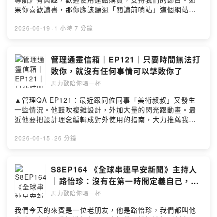
https://forms.gle/qQte5nG26ULpdfgQ6▲收聽＆社群傳
果你喜歡讀書，那你應該聽過「閱讀前哨站」這個網站，
送門：https://portaly.cc/drinkwithmarioSee
或是「下一本讀什麼？」這個podcast。沒錯，我們今天的
omnystudio.com/listener for privacy information.
來賓，就是曾經來過我們節目的「閱讀前哨站」站長瓦
2026-06-19
·
1 小時 7 分鐘
基。瓦基上次來的時候還是創業初期，現在一下子就過了
快3年，而他的創業內容也從自媒體說書，最近擴展到「讀
家攻略」這個私密社團，我們今天就從為什麼他要成立這
管理通靈信箱｜EP121｜只要時間無法打
個私密社團開始，以及為什麼會定599美金這個看似高額的
敗你，就沒有任何事情可以擊敗你了
年費。另外他最近出了一本書，叫《情境智慧》這裡面列
馬力歐陪你喝一杯
了10個看似兩兩對立的觀念，但其實我們都可以後退一
步，想出不同情境下可以有哪些不同的想法，比如說該追
▲管理QA EP121：最近跟同位同事「美術叔叔」又發生
求無憂無慮或是透過焦慮來求進步；或是要不要跳脫舒適
一些情況。他鼓吹複雜設計，外加大量的閃光跟動畫。最
圈等等。最後我也跟瓦基聊了很多在AI時代下，各種AI工
近他要把設計理念編輯成對外使用的指南，大力推薦我來
具的使用和應用，裡面的技巧，絕對讓你收穫豐富。▲社
負全責。他甚至找我主管開群組，說我超級愛這項目，等
群連結FB、IG、Youtube都可以在這裡找到｜
不及要拋家棄子為其粉身碎骨！還非要我提供兩週工作
2026-06-15
·
26 分鐘
https://portaly.cc/drinkwithmario​▲本集使用的音樂
天，全神貫注在這個項目上，要我兩週隨時找他細談。一
Impressions (Acoustic) by Robert Alan Dunn Creative
想到要跟他捆在一起兩週，就不寒而慄！想請問兩位，如
Commons CC BY SA 3.0 Robert-dunn-15 –
果項目真的開始，該用什麼策略跟他合作來確保成效品
S8EP164 《全球串連早安新聞》主持人
Impressions-acousticSee omnystudio.com/listener
質？◇ 喝一杯單元「管理通靈信箱」◇單元中，身為「關
｜路怡珍：沒有在第一時間定義自己，就
for privacy information.
鍵評論網集團」創辦人兼內容長的馬力歐，將親自回覆你
等著被別人定義
馬力歐陪你喝一杯
在職場管理上，所面臨的疑難雜症與困境。無論你是「職
員」不懂主管的想法與決策，想知道到底如何與主管溝
我們今天的來賓是一位老朋友，他是路怡珍，我們都叫他
通；或是身為「主管」的你，在團隊中遇到了溝通挫折與