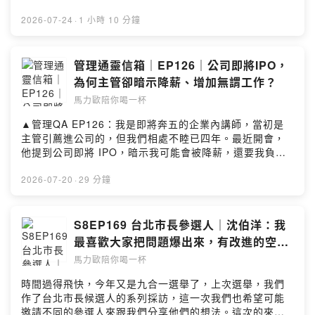
omnystudio.com/listener for privacy information.
Benson。他創辦的玩艸植造在近年來，嘗試用蒲草這個材
料來做吸管。Benson說他本來念心理系，後來沒走諮商體
2026-07-24
·
1 小時 10 分鐘
系，選擇去人資這條路，後來經歷過大公司的洗禮之後，
回台灣過了幾年，開起了咖啡店。在開店的過程中，他不
願意提供一次性吸管，也覺得紙吸管體驗不佳，在研究替
管理通靈信箱｜EP126｜公司即將IPO，
代方案中，找到了蒲草吸管這個選項。今天的故事非常的
為何主管卻暗示降薪、增加無謂工作？
精彩，我在聽的過程中不斷大開眼界，也跟我原先安排的
馬力歐陪你喝一杯
訪綱問題不大不相同，但是我相信你絕對會跟我一樣，不
知不覺就聽完一整集的內容。▲社群連結FB、IG、
▲管理QA EP126：我是即將奔五的企業內講師，當初是
Youtube都可以在這裡找到｜
主管引薦進公司的，但我們相處不睦已四年。最近開會，
https://portaly.cc/drinkwithmario​▲本集使用的音樂
他提到公司即將 IPO，暗示我可能會被降薪，還要我負責
Impressions (Acoustic) by Robert Alan Dunn Creative
自己排課、跟外聘講師的課，甚至要我做一些無實質效益
Commons CC BY SA 3.0 Robert-dunn-15 –
的講師充電會。我覺得他是在假關心、真打壓，甚至是用
2026-07-20
·
29 分鐘
Impressions-acousticSee omnystudio.com/listener
這種方式逼我走，我該如何因應？◇ 喝一杯單元「管理通
for privacy information.
靈信箱」◇單元中，身為「關鍵評論網集團」創辦人兼內
容長的馬力歐，將親自回覆你在職場管理上，所面臨的疑
S8EP169 台北市長參選人｜沈伯洋：我
難雜症與困境。無論你是「職員」不懂主管的想法與決
最喜歡大家把問題爆出來，有改進的空間
策，想知道到底如何與主管溝通；或是身為「主管」的
對民眾是好事
馬力歐陪你喝一杯
你，在團隊中遇到了溝通挫折與決策難題，想了解更多解
決辦法，歡迎各位點選以下表單連結提出問題，就有機會
時間過得飛快，今年又是九合一選舉了，上次選舉，我們
獲得馬力歐的專屬回覆：
作了台北市長候選人的系列採訪，這一次我們也希望可能
https://forms.gle/qQte5nG26ULpdfgQ6▲收聽＆社群傳
邀請不同的參選人來跟我們分享他們的想法。這次的來