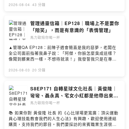
樂Impressions (Acoustic) by Robert Alan Dunn
層邏輯，掌握人生投資的主導權#職場已經無法保護你#只
2026-08-04
·
43 分鐘
Creative Commons CC BY SA 3.0 Robert-dunn-15 –
有投資可以如果你也想學習，在這個工作也無法保護自己
Impressions-acousticSee omnystudio.com/listener
的時代，買入逆轉人生的房子！《房產剎價學》免費線上
for privacy information.
體驗課：https://shaprice.tw/馬力歐陪你慢慢變富See
管理通靈信箱｜EP128｜職場上不是要你
omnystudio.com/listener for privacy information.
「陪笑」，而是有意識的「表情管理」
馬力歐陪你喝一杯
▲管理QA EP128：前陣子週會簡直是我的惡夢，老闆在
全公司面前指著我鼻子說：「阿傑，你臉怎麼臭成這樣？
像聞到髒東西一樣，不想待就滾！」我發誓我只是在專心
想報告數據，天生長相嚴肅就被這樣公審，現在想到進會
議室就胃痛，我一定要學會職業假笑嗎？◇ 喝一杯單元
2026-08-03
·
20 分鐘
「管理通靈信箱」◇單元中，身為「關鍵評論網集團」創
辦人兼內容長的馬力歐，將親自回覆你在職場管理上，所
面臨的疑難雜症與困境。無論你是「職員」不懂主管的想
S8EP171 自轉星球文化社長｜黃俊隆｜
法與決策，想知道到底如何與主管溝通；或是身為「主
彎彎、聶永真、宅女小紅都是他帶出來
管」的你，在團隊中遇到了溝通挫折與決策難題，想了解
的！台灣第一間開始作家經紀的出版社
馬力歐陪你喝一杯
更多解決辦法，歡迎各位點選以下表單連結提出問題，就
有機會獲得馬力歐的專屬回覆：
📚 如果你對 黃俊隆 社長 的《心比球場更寬廣：頂尖運動
https://forms.gle/qQte5nG26ULpdfgQ6▲收聽＆社群傳
員心理技能教會我們的人生心法》有興趣，歡迎使用連結
送門：https://portaly.cc/drinkwithmarioSee
購買，支持我們的節目。我們要採訪的來賓職業生涯很特
omnystudio.com/listener for privacy information.