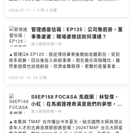
送門：https://portaly.cc/drinkwithmarioSee
賓，就是也曾經來過馬力歐陪你喝一杯，現任民進黨不分
omnystudio.com/listener for privacy information.
區的立委沈伯洋Puma。之前的訪談如果你還沒聽過，可以
2026-07-17
·
1 小時 3 分鐘
先去搜尋收聽一下，是2021年3月，第五季第8集。我們今
天先跟Puma聊了他當立委以來的心得，接下來就請他分
享，關於各種參選的心得和對於市政的想像。我問他對於
管理通靈信箱｜EP125｜公司像廚房，董
台北未來的想像，他談得非常細緻，他說分為兩部分，如
事像婆婆：職場婆媳該如何溝通？
何安居樂業是一部分，如何讓大家生活更有夢想則是另外
馬力歐陪你喝一杯
一部分。我也問了他為什麼他覺得自己有很強的執行能
力，以及如何帶領台北市政府幾萬人這樣一個超大團隊，
▲管理QA EP125：我從博班畢業後開始收聽節目，受到
還有上任之後最想要做的第一件事是什麼。他今天滔滔不
很多鼓舞，回台後投入新創事業。現在擔任高階職位，雖
決跟我們分享了很多，包含當初他被詢問參選意願的時
然拿過獎也談過創投，但資金難取得，更難的是董事會急
候，最需要去說服溝通的人，你知道是誰嗎？▲社群連結
著要銷售額，甚至在醫療器材法規不全的情況下，催促我
FB、IG、Youtube都可以在這裡找到｜
賣未經驗證的產品。加上董事們都是各領域專家，開會像
2026-07-13
·
24 分鐘
https://portaly.cc/drinkwithmario​▲本集使用的音樂
好幾個婆婆進廚房，七嘴八舌指導，壓力非常大。請問在
Impressions (Acoustic) by Robert Alan Dunn Creative
同時要爭取政府經費、募資與管理產品進度下，該如何應
Commons CC BY SA 3.0 Robert-dunn-15 –
對？◇ 喝一杯單元「管理通靈信箱」◇單元中，身為「關
S8EP168 FOCASA 馬戲團｜林智偉、
Impressions-acousticSee omnystudio.com/listener
鍵評論網集團」創辦人兼內容長的馬力歐，將親自回覆你
小紅｜在馬戲篷裡表演是我們的夢想，所
for privacy information.
在職場管理上，所面臨的疑難雜症與困境。無論你是「職
以我們建了台灣第一個馬戲篷
馬力歐陪你喝一杯
員」不懂主管的想法與決策，想知道到底如何與主管溝
通；或是身為「主管」的你，在團隊中遇到了溝通挫折與
▲本集與 TMAF 合作播出今年夏天，結合國際大師與頂尖
決策難題，想了解更多解決辦法，歡迎各位點選以下表單
青年人才的古典音樂節即將登場！2026TMAF 台北大師星
連結提出問題，就有機會獲得馬力歐的專屬回覆：