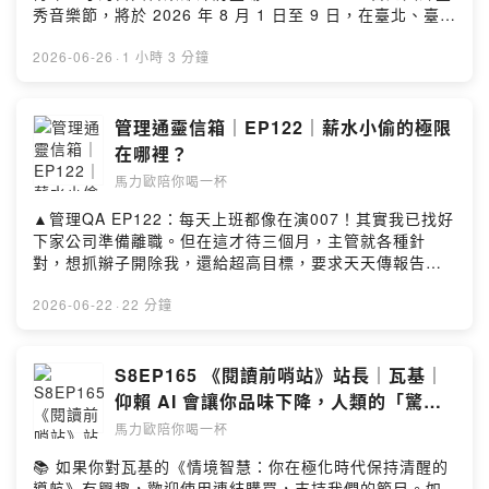
聽＆社群傳送門：https://portaly.cc/drinkwithmarioSee
秀音樂節，將於 2026 年 8 月 1 日至 9 日，在臺北、臺
for privacy information.
omnystudio.com/listener for privacy information.
中、高雄三地展開。不需要很懂音樂，只要願意開始聆
聽！-你喜歡海嗎？你會不會覺得海洋雖然美麗，但是常常
2026-06-26
·
1 小時 3 分鐘
看到海廢垃圾時就覺得很無奈、很難過？我們這集的兩位
來賓是臺灣湛藍海洋聯盟的執行長陳思穎和秘書長曾鈺
婷。他們兩位是在臺灣海洋大學研究所的時候認識，後來
管理通靈信箱｜EP122｜薪水小偷的極限
因為參加一個創業比賽，而開始決定投入解決海洋廢棄物
在哪裡？
議題。他們提出來解決方案是「湛鬥機」，湛是湛藍的
馬力歐陪你喝一杯
湛。湛鬥機是在港口裡面回收海洋垃圾的機器，目前已經
來到第三代，從原本放在漁港角落定點回收，到現在可以
▲管理QA EP122：每天上班都像在演007！其實我已找好
用遙控的方式來來移動回收。訪談中我們聊到很多創業的
下家公司準備離職。但在這才待三個月，主管就各種針
辛苦，以及非營利組織被民眾或廠商情勒的無奈，但最
對，想抓辮子開除我，還給超高目標，要求天天傳報告。
終，兩位還是正能量滿滿，依然打算繼續投入心力在海廢
因為新公司兩個月後才報到，為薪水本想再忍，但我演不
清理這條道路上繼續前進。▲社群連結FB、IG、Youtube
下去了。現在索性不做報告、開會遲到，主管LINE我也已
2026-06-22
·
22 分鐘
都可以在這裡找到｜https://portaly.cc/drinkwithmario​▲
讀不回。請問大家，薪水小偷的極限在哪？我該等被開除
本集使用的音樂Impressions (Acoustic) by Robert Alan
還是自己走？◇ 喝一杯單元「管理通靈信箱」◇單元中，
Dunn Creative Commons CC BY SA 3.0 Robert-dunn-
身為「關鍵評論網集團」創辦人兼內容長的馬力歐，將親
S8EP165 《閱讀前哨站》站長｜瓦基｜
15 – Impressions-acousticSee
自回覆你在職場管理上，所面臨的疑難雜症與困境。無論
仰賴 AI 會讓你品味下降，人類的「驚
omnystudio.com/listener for privacy information.
你是「職員」不懂主管的想法與決策，想知道到底如何與
喜」才能養出你獨特的品味
馬力歐陪你喝一杯
主管溝通；或是身為「主管」的你，在團隊中遇到了溝通
挫折與決策難題，想了解更多解決辦法，歡迎各位點選以
📚 如果你對瓦基的《情境智慧：你在極化時代保持清醒的
下表單連結提出問題，就有機會獲得馬力歐的專屬回覆：
導航》有興趣，歡迎使用連結購買，支持我們的節目。如