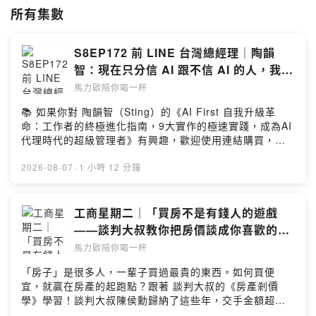
《馬力歐陪你喝一杯》每週一集（太長時候會變成兩集），每週五晚上更
所有集數
新，希望透過聲音的形式，讓大家可以在通勤、運動或放鬆的時候可以隨
選收聽。如果你有想聽的人物採訪，歡迎留言或私訊告訴我們。本節目由
關鍵評論網製作播出。
S8EP172 前 LINE 台灣總經理｜陶韻
智：現在只分信 AI 跟不信 AI 的人，我認
為「信 AI 得永生」
馬力歐陪你喝一杯
📚 如果你對 陶韻智（Sting）的《AI First 自我升級革
命：工作者的終極進化指南，9大實作的極速實踐，成為AI
代理時代的超級管理者》有興趣，歡迎使用連結購買，支
持我們的節目。如果在臺灣，猜一個人智慧手機裡面一定
有的app，有非常高的機率應該會是Line。我們今天的來賓
2026-08-07
·
1 小時 12 分鐘
就是曾任Line Taiwan和Line Pay的總經理陶韻智
（Sting）。Sting第一份工作是從IBM開始，後來他在創業
和擔任各種網路服務高階經理人中來回自如，其中就包含
工商星期二｜「買房不是有錢人的遊戲
了Line在臺灣快速發展的這個過程。我們今年另外花了很
——談判大叔教你把房價談成你喜歡的樣
多時間聊關於他這一年多「All in AI」這件事，以及今年4
子」
馬力歐陪你喝一杯
月出的《AI First自我升級革命》這本書，我很好奇他為什
麼會想要All in AI，以及他這10幾個月下來的心法是什
「房子」是很多人，一輩子買過最貴的東西。如何買便
麼？他所謂的3A架構是什麼？以及為什麼他對於AI有這麼
宜，就贏在房產的起跑點？跟著 談判大叔的《房產剎價
強烈的信仰？▲社群連結FB、IG、Youtube都可以在這裡
學》學習！談判大叔陳侯勳歸納了這些年，交手金額超過
找到｜https://portaly.cc/drinkwithmario​▲本集使用的音
126億新台幣的買賣房子實戰經驗，帶你理解房產投資的底