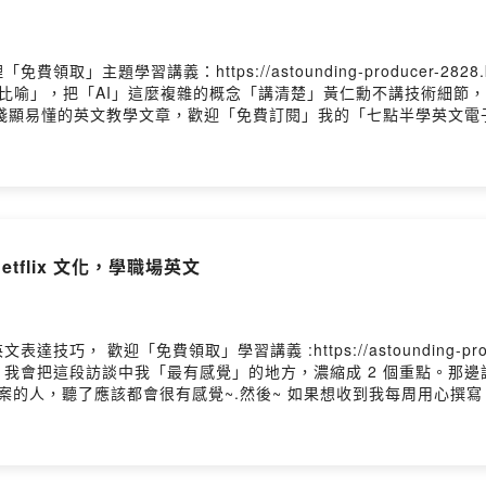
題學習講義：https://astounding-producer-2828.
比喻」，把「AI」這麼複雜的概念「講清楚」黃仁勳不講技術細節，卻
懂的英文教學文章，歡迎「免費訂閱」我的「七點半學英文電子報」：https:
 by Firstory Hosting
 Netflix 文化，學職場英文
「免費領取」學習講義 :https://astounding-producer-282
我會把這段訪談中我「最有感覺」的地方，濃縮成 2 個重點。那
案的人，聽了應該都會很有感覺~.然後~ 如果想收到我每周用心撰
producer-2828.kit.com/.留言告訴我你對這一集的想法：Powered by