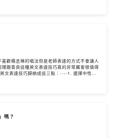
，歡迎「免費訂閱」我的「七點半學英文電子報」：
5qy9w501kp0hzq205y95um/commentsPowered
不喜歡楊丞琳的唱法但是老師表達的方式不會讓人
同理跟善良這種英文表達技巧真的非常厲害很值得
表達技巧歸納成這三點：----1. 選擇中性或
同的人可能感受到的反感)3. 不直接批評對方哪裡
//lihi.cc/wJqqsYoutube 版本 (有
，我會在每周五早上七點半把整理好的文章精華，重點整理圖
的訂閱成功～)-----我的英文學習方法著作：有種英
，想隨時隨地閱讀的你這本書是讀墨電子書平台
：出版社下重本高規格製作，用的是呈色效果最好的紙張，讀起
大」嗎？
//pse.is/4mwzvg博客來
-----留言告訴我你對這一集的想法：