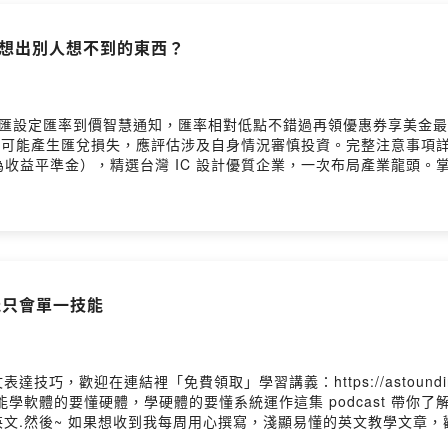
工程師
，想出別人想不到的東西？
訂閱：七點半學英文電子報，滿滿乾貨每週五分享給你⬇️
匯設定匯率到價智慧通知，匯率相對低點不錯過再領優惠券享美金最
r.ee/cathygirl
資外幣如幣別轉換可能產生匯兌損失，應評估涉及自身情況審慎投資。完整注意事項詳見網
能為收益平準金），精選台灣 IC 設計優質企業，一次布局產業龍頭。
7hd投資一定有風險，基金投資有賺有賠，申購前應詳閱公開說明書。台新投信行銷資訊——
Firstory Hosting
的「英文表達技巧」，歡迎在連結理「免費領取」主題學習講義：https://
AI 時代，擁有獨特的思考方式，會變得比以前更加重要馬斯克多年前分享的第一
時，還可以幫自己突破很多框架這一集 podcast 會用淺顯易
用的英文喔~.然後~ 如果想收到我每周用心撰寫，淺顯易懂的英文
28.kit.com/留言告訴我你對這一集的想法：Powered by Firstory Host
 : 工程師不能只會單一技能
在連結裡「免費領取」學習講義：https://astounding-produc
能學軟體的要懂硬體，學硬體的要懂系統運作這集 podcast 帶你了解
文.然後~ 如果想收到我每周用心撰寫，淺顯易懂的英文教學文章
com/留言告訴我你對這一集的想法：Powered by Firstory Hosting