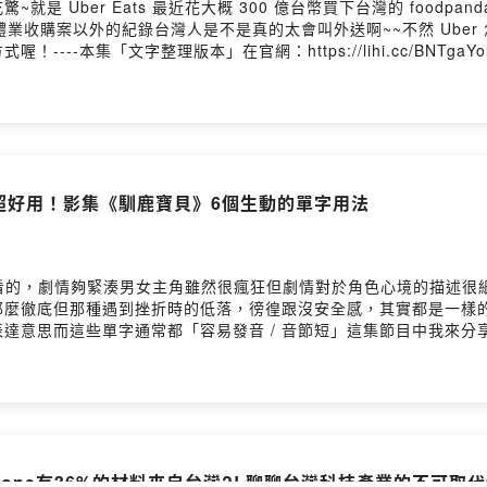
是 Uber Eats 最近花大概 300 億台幣買下台灣的 foodpand
收購案以外的紀錄台灣人是不是真的太會叫外送啊~~不然 Uber 怎麼願意
--本集「文字整理版本」在官網：https://lihi.cc/BNTgaY
A8---也歡迎你免費訂閱我的七點半學英文電子報，我會在每周五早上七點半
c/wNKlJ(訂閱完記得去你的信箱做二次確認才會真的訂閱成功～)----
台灣閱讀體驗最好的電子書，給喜歡方便，想隨時隨地閱讀的你這本
om/book/2102314080001實體書版本：出版社下重本高規格製
/eslite.me/4msqgc金石堂網路 https://pse.is/4mwzvg博
pse.is/4pvwxq(實體書店也可以買喔)-----留言告訴我你對這一集的想法：
」超好用！影集《馴鹿寶貝》6個生動的單字用法
kp0hzq205y95um/commentsPowered by Firstory Hosting
還滿好看的，劇情夠緊湊男女主角雖然很瘋狂但劇情對於角色心境的描述
那麼徹底但那種遇到挫折時的低落，徬徨跟沒安全感，其實都是一樣
思而這些單字通常都「容易發音 / 音節短」這集節目中我來分享劇中怎麼
：https://lihi.cc/VXQHRYoutube版本 (有動態英文字卡輔助學習)
在每周五早上七點半把整理好的文章精華，重點整理圖卡，還有延伸
記得去你的信箱做二次確認才會真的訂閱成功～)-----我的英文學習方法著作
書，給喜歡方便，想隨時隨地閱讀的你這本書是讀墨電子書平台20
02314080001實體書版本：出版社下重本高規格製作，用的是呈色效果最
qgc金石堂網路 https://pse.is/4mwzvg博客來 https://pse.is/4
iPhone有36%的材料來自台灣?! 聊聊台灣科技產業的不可取
喔)-----留言告訴我你對這一集的想法：