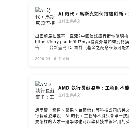
曾任 :
台積電研發
AI 時代，馬斯克如何持續創新
新創PM
理科生聊英文
🌱歡迎免費
出國前最怕匯率一直漲?中國信託銀行挺你聰明換
https://linkt
https://fstry.pse.is/9d7myu投
告 ——台新臺灣 IC 設計（基金之配息來源可
更多 🔗 https://fstry.pse.is/9et
Powered by 
告 ——想學習「特斯拉、輝達、蘋果」等 8 間科技公司
2026-04-16
·
6 分鐘
2828.kit.com/8fed2cab90.在 
代，回頭重看馬斯克思考事情的方式，發現完全不過
麼意思，要怎麼用到我們生活裡順便也學一些很實
電子報」：https://astounding-producer-28
AMD 執行長蘇姿丰
理科生聊英文
想學習「輝達、蘋果、台積電」等科技公司的英文表達技巧，歡迎
行長蘇姿丰說 : AI 時代，工程師不能只會單一技
要怎樣的人才一邊學你也可以學科技業很常用的英
https://astounding-producer-2828.kit.