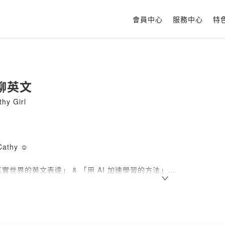
會員中心
服務中心
特
聊英文
y Girl
thy ☺️
實世界的英文表達」 & 「用 AI 加速學習的方法」
化工研究所