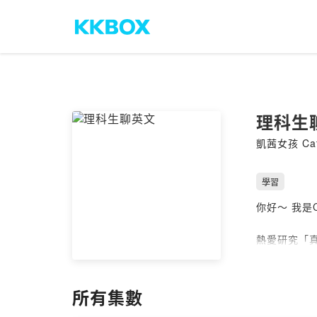
理科生
凱茜女孩 Cath
學習
你好～ 我是Ca
熱愛研究「真
台大化工
史丹佛大學
所有集數