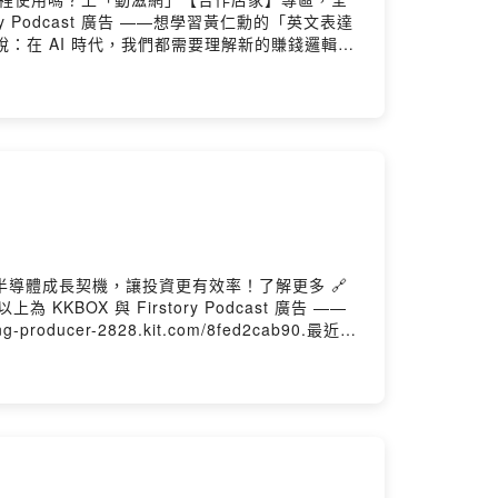
story Podcast 廣告 ——想學習黃仁勳的「英文表達
en.黃仁勳說：在 AI 時代，我們都需要理解新的賺錢邏輯恩
聽， 他經常提到的 token 到底是什麼意思？這
用心撰寫，淺顯易懂的英文教學文章，歡迎「免費訂
 by Firstory Hosting
 半導體成長契機，讓投資更有效率！了解更多 🔗
KKBOX 與 Firstory Podcast 廣告 ——
er-2828.kit.com/8fed2cab90.最近很
ocs，很可能早就已經在用到 Gemini 了？這一
場情境中很實用的英文句型跟單字，相信對你很有幫助
ding-producer-2828.kit.com/.