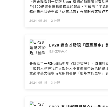
上周末我看到一個跟 Uber 有關的新聞覺得有點吃驚~就
台)300億這個併購價格真的超高，打破除了半導體業
聽這集內容邊學跟「商業現象」有關的英文描述方式喔！--
https://youtu.be/oUJLgsHjE
到你的信箱。訂閱連結：https://lihi2.c
2024-05-20
·
12 分鐘
馬上用出來電子書版本：我組團隊花五個月做出全
名，歡迎免費試讀：https://readmoo.c
懂， 給喜歡紙本手感的你網路書店購書連結：誠品書店 https:/
https://pse.is/4jzs82momo https://
EP28 追劇才發現「簡單單字
https://open.firstory.me/user/cl15qy9w501
理科生聊英文
最近看了一部Netflix影集《馴鹿寶貝》，
可憐的人也許我們大部分人不會像劇中角色陷得
拿來學英文很多時候用的都是「很基本的單字」表達意
"move" 表達出生動的意思!----本集「文字整理版本」在官網
歡迎你免費訂閱我的七點半學英文電子報，我會
2024-05-15
·
13 分鐘
https://lihi2.cc/wNKlJ(訂閱完
我組團隊花五個月做出全台灣閱讀體驗最好的電子
https://readmoo.com/book/21
你網路書店購書連結：誠品書店 https://eslite.me/4ms
EP27 [科技新聞學英文] 一隻
https://pse.is/4pvwxq(實體書店也可以買