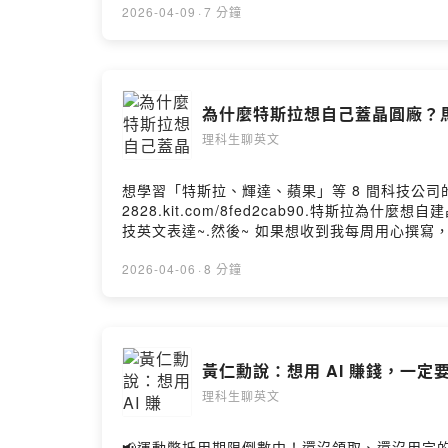
2026-04-09
·
7 分鐘
為什麼特斯拉想自己蓋晶圓廠？
理科生聊英文
想學習「特斯拉、輝達、蘋果」等 8 間科技公司的「英文
2828.kit.com/8fed2cab90.特斯拉
技英文表達~.然後~ 如果想收到我每周用心撰寫，淺顯
2828.kit.com/留言告訴我你對這一集的想法：Powered
2026-04-06
·
8 分鐘
黃仁勳說：想用 AI 賺錢，一定
理科生聊英文
📢運動幣抵用期限倒數中！還沒領取、還沒用完的