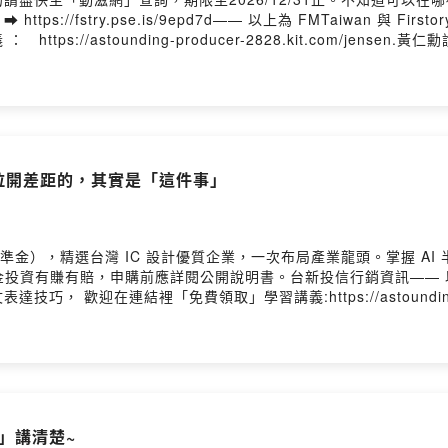
//fstry.pse.is/9epd7d—— 以上為 FMTaiwan 與 Fir
s://astounding-producer-2828.kit.com/jens
 這個單字這支影片我會用黃仁勳今年在 GTC 產品發表會的內容講解給你
便你也可以學一些很實用的英文喔！😊 .然後~ 如果想收到我每周
g-producer-2828.kit.com/.留言告訴我你對這一集的想法：Powered
？真正拉開差距的，其實是「這件事」
準金），精選台灣 IC 設計優質企業，一次布局產業龍頭。掌握 AI
定有風險，基金投資有賺有賠，申購前應詳閱公開說明書。台新投信行銷資訊—— 以上為 
迎在連結裡「免費領取」學習講義:https://astounding-produc
，其實只要你平常有在用 Google 搜尋、Gmail 或 Google D
的評論出發，一起看大家怎麼評價 Gemini同時，我也會整理一些職
學文章，歡迎「免費訂閱」我的「七點半學英文電子報」：https://astoun
y Hosting
」講清楚~