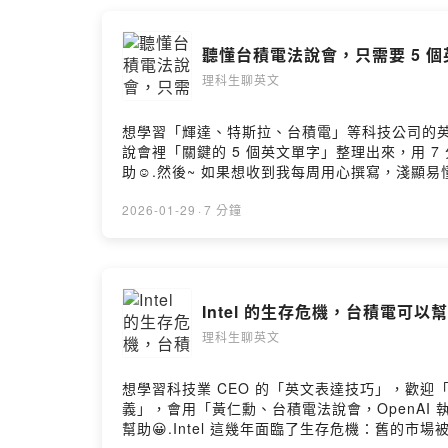
聽懂台積電法說會，只需要 5 
理科生聊英文
想學習「輝達、特斯拉、台積電」等科技公司的英文表達技巧， 
說會裡「關鍵的 5 個英文單字」整理出來，用
助☺️.然後~ 如果想收到我每周用心撰寫，淺顯易懂的英文
留言告訴我你對這一集的想法：https://open.firstory.
2026-01-29
·
7 分鐘
Intel 的生存危機，台積電可以
理科生聊英文
想學習科技業 CEO 的「英文表達技巧」，歡迎「免費領取」學
義」，會用「黃仁勳、台積電法說會，OpenAI 
幫助😀.Intel 這幾年面臨了生存危機：舊的市場