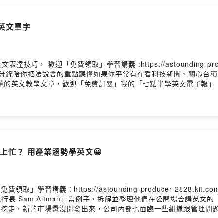
個英文單字
歡迎「免費領取」學習講義 :https://astounding-producer-
 7 分鐘陪你把法說會的重點聽懂如果你平常有在看科技新聞、關心台
教學文章，歡迎「免費訂閱」我的「七點半學英文電子報」：https://astou
me/user/cl15qy9w501kp0hzq205y95um/commentsPowered b
幫上忙？ 用產業趨勢學英文😀
習講義：https://astounding-producer-2828.kit.co
執行長 Sam Altman」當例子，拆解並整理他們在公開場合講英
被挖走，新的市場還沒開發出來，公司內部也面臨一些組織跟管理問題我錄了一支