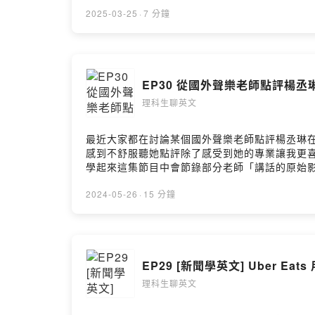
我們藉由這個新聞學一些實用的「職場跟產業英文
https://astounding-producer-2828.kit.
2025-03-25
·
7 分鐘
by Firstory Hosting
EP30 從國外聲樂老師點評楊
理科生聊英文
最近大家都在討論某個國外聲樂老師點評楊丞琳
感到不舒服聽她點評除了感受到她的專業讓我更
學起來這集節目中會節錄部分老師「講話的原始影片
偏柔軟的用詞表達觀點，減少尖銳感2. 先講自己
不好，而是分享一個自己普遍不喜歡的情形(這樣讓人感覺比
2024-05-26
·
15 分鐘
動態英文字卡輔助學習)：https://youtu.
卡，還有延伸學習材料送到你的信箱。訂閱連結：http
文模仿術，一旦學過英文馬上用出來電子書版本
2022年度暢銷排行第六名，歡迎免費試讀：https:
EP29 [新聞學英文] Uber E
來像雜誌一樣輕鬆好懂， 給喜歡紙本手感的你網路書店購書連結：
https://pse.is/4pfdxr敦煌書局 https://p
理科生聊英文
https://open.firstory.me/user/cl15qy9w501