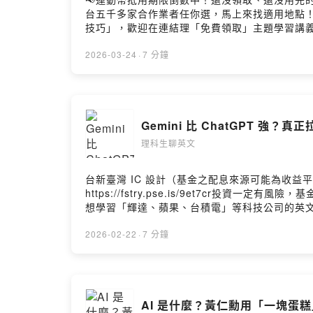
台五千多家合作業者任你選，馬上來找適用地點！➡️ https:
技巧」，歡迎在連結理「免費領取」主題學習講義 ： http
~ 想聽懂黃仁勳講甚麼，一定要知道 “token”
對你理解整個 AI 產業的運作，會很有幫助~順
2026-03-24
·
7 分鐘
閱」我的「七點半學英文電子報」：https://astoundin
Gemini 比 ChatGPT 強
理科生聊英文
台新臺灣 IC 設計（基金之配息來源可能為收益平
https://fstry.pse.is/9et7cr投資一
想學習「輝達、蘋果、台積電」等科技公司的英文表達技巧， 歡
多人都在討論 Gemini，說它真的很強但你有沒有發現
集，我會從 Google 官方介紹，以及網路上
2026-02-22
·
7 分鐘
喔~.然後~ 如果想收到我每周用心撰寫，淺顯易懂的英文教
留言告訴我你對這一集的想法：Powered by Firstor
AI 是什麼？黃仁勳用「一塊蛋糕