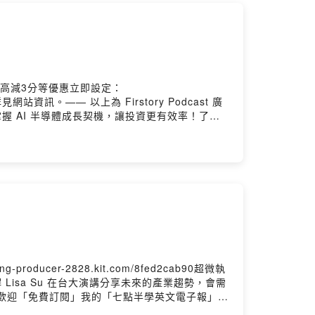
高減3分等優惠立即設定：
站資訊。—— 以上為 Firstory Podcast 廣
掌握 AI 半導體成長契機，讓投資更有效率！了解
 以上為 KKBOX 與 Firstory Podcast 廣
astounding-producer-
性原理 ，在科技圈或是創業圈，一直都很有名在 AI 時
懂方式解給你聽，馬斯克說的第一性原理，到底是甚
教學文章，歡迎「免費訂閱」我的「七點半學英文
ing
er-2828.kit.com/8fed2cab90超微執
 Lisa Su 在台大演講分享未來的產業趨勢，會需
，歡迎「免費訂閱」我的「七點半學英文電子報」：