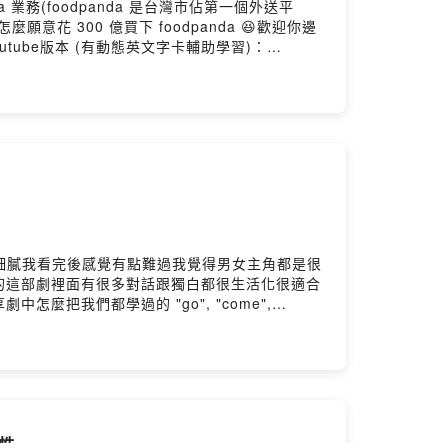
a 業務(foodpanda 是台灣市佔第一個外送平
花 300 億買下 foodpanda 😆歡迎你邊
outube版本 (有動態英文字卡輔助學習)：
把整理好的文章精華，重點整理圖卡，還有延伸學習材料送
-我的英文學習方法著作：有種英文模仿術，一旦學過英文
書是讀墨電子書平台2022年度暢銷排行第六
作，用的是呈色效果最好的紙張，讀起來像雜誌一樣輕鬆好
客來 https://pse.is/4pfdxr敦煌書局
很細膩我看完後感覺有點難過我覺得男女主角都是很
的這部劇裡面有很多對話跟獨白都很生活化很適合
把我們都學過的 "go", "come",
：https://youtu.be/ajKeRdJiS48---也
學習材料送到你的信箱。訂閱連結：
：有種英文模仿術，一旦學過英文馬上用出來電子書版本：
22年度暢銷排行第六名，歡迎免費試讀：
好的紙張，讀起來像雜誌一樣輕鬆好懂， 給喜歡紙本手感的
pfdxr敦煌書局 https://pse.is/4jzs82momo
代性