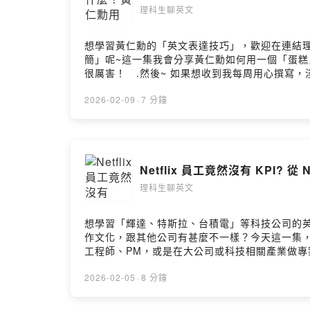
理科生聊英文
想學習黃仁勳的「英文表達技巧」，歡迎在連結理「免費領取」主
簡」呢~這一集我會分享黃仁勳如何用一個「蛋糕
很厲害！ .然後~ 如果想收到我每周用心撰寫，淺顯易
2828.kit.com/留言告訴我你對這一集的想法：Powered
2026-02-09
·
7 分鐘
Netflix 員工竟然沒有 KPI? 從
理科生聊英文
想學習「輝達、特斯拉、台積電」等科技公司的英文表達技巧， 歡迎
作文化，跟其他公司有甚麼不一樣？今天這一集，
工程師、PM，或是在大公司或科技相關產業做專
我的「七點半學英文電子報」：https://astounding-
2026-02-05
·
8 分鐘