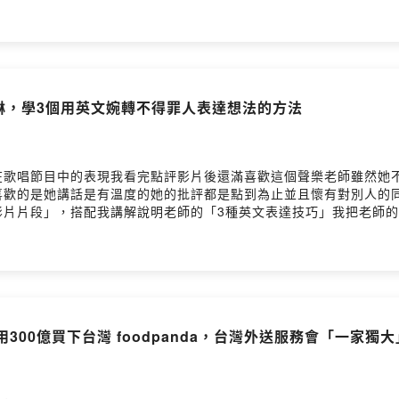
」.然後~ 如果想收到我每周用心撰寫，淺顯易懂的英文教學文章
com/.留言告訴我你對這一集的想法： https://open.firstory.me/user/cl1
丞琳，學3個用英文婉轉不得罪人表達想法的方法
在歌唱節目中的表現我看完點評影片後還滿喜歡這個聲樂老師雖然她
喜歡的是她講話是有溫度的她的批評都是點到為止並且懷有對別人的
片段」，搭配我講解說明老師的「3種英文表達技巧」我把老師的英文
真實想法，接著補充顧及到大眾感受的中立觀點(以消除跟自己想法不
較婉轉)希望你聽完收穫滿滿囉！--本集「文字整理版本」在官網：https:
be/PyKJ0Zq4sNc---也歡迎你免費訂閱我的七點半學英文電子報
s://lihi2.cc/wNKlJ(訂閱完記得去你的信箱做二次確認才會真
：我組團隊花五個月做出全台灣閱讀體驗最好的電子書，給喜歡方便
//readmoo.com/book/2102314080001實體書版本
ats 用300億買下台灣 foodpanda，台灣外送服務會「一家獨
誠品書店 https://eslite.me/4msqgc金石堂網路 https:
se.is/4jzs82momo https://pse.is/4pvwxq(實體書店也可以買喔)
kp0hzq205y95um/commentsPowered by Firstory Hosting