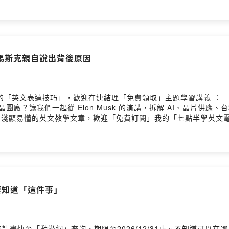
馬斯克親自說出背後原因
表達技巧」，歡迎在連結理「免費領取」主題學習講義 ： https://as
為什麼想自建晶圓廠？讓我們一起從 Elon Musk 的演講，拆解 AI、
易懂的英文教學文章，歡迎「免費訂閱」我的「七點半學英文電子報」：https
 by Firstory Hosting
要知道「這件事」
請盡快至「動滋網」查詢，期限至2026/12/31止。不知道可以