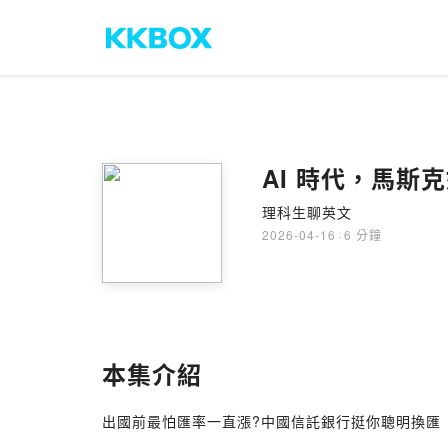
AI 時代，馬
理科生聊英文
2026-04-16
·
6 分鐘
本集介紹
出國前最怕匯率一直漲?中國信託銀行挺你聰明換匯