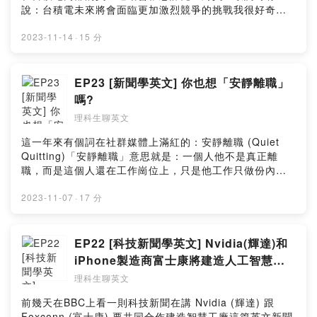
信箱做二次確認才會真的訂閱成功～)留言告訴我你對這一
說：台積電未來將會面臨更加激烈競爭的挑戰我很好奇他
集的想法：
是怎麼講的所以我去看了Taipei Times（台北時報） 裡報
https://open.firstory.me/user/cl15qy9w501kp0hzq205
導張忠謀先生對於台積電競爭力可能面臨危機的分享這篇
2023-11-14
·
15 分
y95um/commentsPowered by Firstory Hosting
英文新聞可以順便觀察怎麼用英文描述：→ 對公司不利的
局勢→ 面臨對手競爭該怎麼做→ 怎麼建立公司競爭優勢歡
迎你邊聽邊學起來囉！本集講解影片 + 句型字卡輔助在
EP23 [新聞學英文] 你也想「安靜離職」
YouTube 凱茜女孩CathyGirl：
嗎?
https://youtu.be/f2VCwV90X8A本集內容文字重點整理在
理科生聊英文
我的官網：https://lihi.cc/VIkc5也歡迎你免費訂閱我的七
點半學英文電子報，我會在每周五早上七點半把整理好的
這一年來有個詞在社群媒體上滿紅的：安靜離職 (Quiet
文章精華，重點整理圖卡，還有延伸學習材料送到你的信
Quitting)「安靜離職」意思就是：一個人他不是真正離
箱。訂閱連結：https://lihi2.cc/wNKlJ(訂閱完記得去你的
職，而是這個人還在工作崗位上，只是他工作只做份內的
信箱做二次確認才會真的訂閱成功～)留言告訴我你對這一
事，不接額外的任務，態度也傾向比較被動、消極這集我
集的想法：
會分享在哈佛商業評論 (Harvard Business Review) 的一
2023-11-07
·
17 分
https://open.firstory.me/user/cl15qy9w501kp0hzq205
篇文章在討論 「安靜離職」 這個現象這篇文章我覺得很不
y95um/commentsPowered by Firstory Hosting
錯的是他的用的英文單字都不難從這篇文章中可以順便學
怎麼用英文描述：→ 員工/老闆心態→ 現實工作處境→ 當
EP22 [科技新聞學英文] Nvidia(輝達)和
代的職場現象歡迎你邊聽邊學起來囉！本集講解影片 + 句
iPhone製造商富士康將建造人工智慧工
型字卡輔助在 YouTube 凱茜女孩CathyGirl：
廠
理科生聊英文
https://youtu.be/nSQfkbhaZzQ本集內容文字重點整理在
我的官網：https://lihi.cc/ycnCg也歡迎你免費訂閱我的七
前幾天在BBC上看一則科技新聞在講 Nvidia (輝達) 跟
點半學英文電子報，我會在每周五早上七點半把整理好的
Foxconn (富士康) 要共同合作建造智慧工廠這篇英文新聞