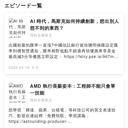
台積電研發工程師
エピソード一覧
新創PM
🌱歡迎免費訂閱：七點半學英文電子報，滿滿乾貨每週五分享給你⬇️
AI 時代，馬斯克如何持續創新，想出別人
想不到的東西？
https://linktr.ee/cathygirl
理科生聊英文
Powered by Firstory Hosting
出國前最怕匯率一直漲?中國信託銀行挺你聰明換匯設定匯
率到價智慧通知，匯率相對低點不錯過再領優惠券享美金
最高減3分等優惠立即設定： https://fstry.pse.is/9d7myu
投資外幣如幣別轉換可能產生匯兌損失，應評估涉及自身
情況審慎投資。完整注意事項詳見網站資訊。—— 以上為
2026-04-16
·
6 分
Firstory Podcast 廣告 ——台新臺灣 IC 設計（基金之配
息來源可能為收益平準金），精選台灣 IC 設計優質企業，
一次布局產業龍頭。掌握 AI 半導體成長契機，讓投資更有
AMD 執行長蘇姿丰 : 工程師不能只會單
效率！了解更多 🔗 https://fstry.pse.is/9et7hd投資一定
一技能
有風險，基金投資有賺有賠，申購前應詳閱公開說明書。
理科生聊英文
台新投信行銷資訊—— 以上為 KKBOX 與 Firstory
Podcast 廣告 ——想學習「特斯拉、輝達、蘋果」等 8 間
想學習「輝達、蘋果、台積電」等科技公司的英文表達技
科技公司的「英文表達技巧」，歡迎在連結理「免費領
巧，歡迎在連結裡「免費領取」學習講義：
取」主題學習講義：https://astounding-producer-
https://astounding-producer-
2828.kit.com/8fed2cab90.在 AI 時代，擁有獨特的思考
2828.kit.com/8fed2cab90超微執行長蘇姿丰說 : AI 時