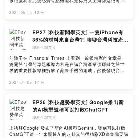
很細膩我看完後感覺有點難過我覺得男女主角都是很可憐
書版本：出版社下重本高規格製作，用的是呈色效果最好
方法著作：有種英文模仿術，一旦學過英文馬上用出來電
的人也許我們大部分人不會像劇中角色陷得那麼徹底但那
的紙張，讀起來像雜誌一樣輕鬆好懂， 給喜歡紙本手感的
子書版本：我組團隊花五個月做出全台灣閱讀體驗最好的
種遇到挫折時的低落，徬徨跟沒安全感，其實都是一樣的
2024-05-15
·
13 分
你網路書店購書連結：誠品書店
電子書，給喜歡方便，想隨時隨地閱讀的你這本書是讀墨
這部劇裡面有很多對話跟獨白都很生活化很適合拿來學英
https://eslite.me/4msqgc金石堂網路
電子書平台2022年度暢銷排行第六名，歡迎免費試讀：
文很多時候用的都是「很基本的單字」表達意思而這些單
https://pse.is/4mwzvg博客來 https://pse.is/4pfdxr敦煌
https://readmoo.com/book/2102314080001實體書版
字通常都「容易發音 / 音節短」這集節目中我來分享劇中
EP27 [科技新聞學英文] 一隻iPhone有
書局 https://pse.is/4jzs82momo
本：出版社下重本高規格製作，用的是呈色效果最好的紙
怎麼把我們都學過的 "go", "come", "move" 表達出生動的
https://pse.is/4pvwxq(實體書店也可以買喔)-----留言告
36%的材料來自台灣?! 聊聊台灣科技產業
張，讀起來像雜誌一樣輕鬆好懂， 給喜歡紙本手感的你網
意思!----本集「文字整理版本」在官網：
訴我你對這一集的想法：
的不可取代性
路書店購書連結：誠品書店 https://eslite.me/4msqgc金
理科生聊英文
https://lihi.cc/VXQHRYoutube版本 (有動態英文字卡輔助
https://open.firstory.me/user/cl15qy9w501kp0hzq205
石堂網路 https://pse.is/4mwzvg博客來
學習)：https://youtu.be/ajKeRdJiS48---也歡迎你免費訂
y95um/commentsPowered by Firstory Hosting
前陣子在 Financial Times 上看到一篇很精彩的文章是一
https://pse.is/4pfdxr敦煌書局
閱我的七點半學英文電子報，我會在每周五早上七點半把
篇關於台灣的專題報導內容是在講台灣產業供應鏈之於世
https://pse.is/4jzs82momo https://pse.is/4pvwxq(實體
整理好的文章精華，重點整理圖卡，還有延伸學習材料送
界的重要性報導裡拆解了蘋果手機的組成，然後發現台灣
書店也可以買喔)-----留言告訴我你對這一集的想法：
到你的信箱。訂閱連結：https://lihi2.cc/wNKlJ(訂閱完記
公司貢獻了36%的零件產值讀這篇文章的過程可以順便學
https://open.firstory.me/user/cl15qy9w501kp0hzq205
得去你的信箱做二次確認才會真的訂閱成功～)-----我的英
好多英文用法：→ 台灣科技產業的優勢→ 台灣、美國、中
2024-01-09
·
17 分
y95um/commentsPowered by Firstory Hosting
文學習方法著作：有種英文模仿術，一旦學過英文馬上用
國在世界產業鏈裡的上中下游關係→ 引用數據的表達方式
出來電子書版本：我組團隊花五個月做出全台灣閱讀體驗
等下就歡迎你邊聽我講解，邊學英文囉！本集講解影片 +
最好的電子書，給喜歡方便，想隨時隨地閱讀的你這本書
句型字卡輔助在 YouTube 凱茜女孩CathyGirl：
EP26 [科技趨勢學英文] Google推出新
是讀墨電子書平台2022年度暢銷排行第六名，歡迎免費試
https://youtu.be/LRTy3ZUreRY本集內容文字重點整理在
的AI模型號稱可以打敗ChatGPT
讀：https://readmoo.com/book/2102314080001實體書
我的官網：https://lihi.cc/uTx5R也歡迎你免費訂閱我的七
版本：出版社下重本高規格製作，用的是呈色效果最好的
理科生聊英文
點半學英文電子報，我會在每周五早上七點半把整理好的
紙張，讀起來像雜誌一樣輕鬆好懂， 給喜歡紙本手感的你
文章精華，重點整理圖卡，還有延伸學習材料送到你的信
上禮拜Google 發布了新的AI模型Gemini，號稱可以打敗
網路書店購書連結：誠品書店 https://eslite.me/4msqgc
箱。訂閱連結：https://lihi2.cc/wNKlJ(訂閱完記得去你的
ChatGPT這一年來關於AI的八卦真的很精彩XD這集我要講
金石堂網路 https://pse.is/4mwzvg博客來