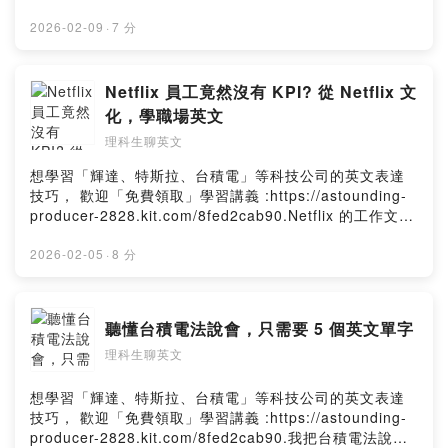
型跟單字，相信對你很有幫助喔~.然後~ 如果想收到我每周
呢~這一集我會分享黃仁勳如何用一個「蛋糕比喻」，把
用心撰寫，淺顯易懂的英文教學文章，歡迎「免費訂閱」
「AI」這麼複雜的概念「講清楚」黃仁勳不講技術細節，
2026-02-09
·
7 分
我的「七點半學英文電子報」：https://astounding-
卻可以讓觀眾立刻聽懂整個 AI 產業的結構，真的很厲
producer-2828.kit.com/.留言告訴我你對這一集的想法：
害！ .然後~ 如果想收到我每周用心撰寫，淺顯易懂的英
Powered by Firstory Hosting
文教學文章，歡迎「免費訂閱」我的「七點半學英文電子
Netflix 員工竟然沒有 KPI? 從 Netflix 文
報」：https://astounding-producer-2828.kit.com/留言
化，學職場英文
告訴我你對這一集的想法：Powered by Firstory Hosting
理科生聊英文
想學習「輝達、特斯拉、台積電」等科技公司的英文表達
技巧， 歡迎「免費領取」學習講義 :https://astounding-
producer-2828.kit.com/8fed2cab90.Netflix 的工作文
化，跟其他公司有甚麼不一樣？今天這一集，我會把這段
訪談中我「最有感覺」的地方，濃縮成 2 個重點。那邊講
2026-02-05
·
8 分
我也順便拆解一些很實用的職場英文。如果你是工程師、
PM，或是在大公司或科技相關產業做專案的人，聽了應該
都會很有感覺~.然後~ 如果想收到我每周用心撰寫，淺顯易
聽懂台積電法說會，只需要 5 個英文單字
懂的英文教學文章，歡迎「免費訂閱」我的「七點半學英
理科生聊英文
文電子報」：https://astounding-producer-
2828.kit.com/.留言告訴我你對這一集的想法：Powered
by Firstory Hosting
想學習「輝達、特斯拉、台積電」等科技公司的英文表達
技巧， 歡迎「免費領取」學習講義 :https://astounding-
producer-2828.kit.com/8fed2cab90.我把台積電法說會