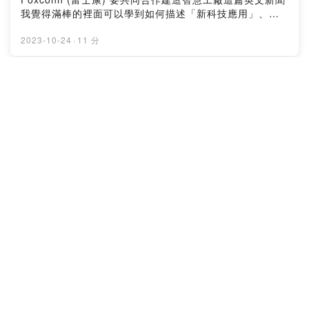
文章精華，重點整理圖卡，還有延伸學習材料送到你的信
我覺得滿棒的裡面可以學到如何描述「新科技應用」、
箱。訂閱連結：https://lihi2.cc/wNKlJ(訂閱完記得去你的
「產業轉型」、「不同公司跨領域合作」相關英文用法~歡
信箱做二次確認才會真的訂閱成功～)留言告訴我你對這一
迎你聽完把他們學起來囉！本集講解影片 + 句型字卡輔助
2023-10-24
·
11 分
集的想法：
在 YouTube 凱茜女孩CathyGirl：
https://open.firstory.me/user/cl15qy9w501kp0hzq205
https://youtu.be/0GIJ5oBlZW8本集內容文字重點整理在
y95um/commentsPowered by Firstory Hosting
我的官網：https://lihi3.cc/bL7l9也歡迎你免費訂閱我的七
EP21 你會用英文詢問面試官新職缺的工
點半學英文電子報，我會在每周五早上七點半把整理好的
作量嗎？ 6個超實用問法分享給你~
文章精華，重點整理圖卡，還有延伸學習材料送到你的信
理科生聊英文
箱。訂閱連結：https://lihi2.cc/wNKlJ(訂閱完記得去你的
信箱做二次確認才會真的訂閱成功～)留言告訴我你對這一
工作上想轉換跑道去英文面試的時候的時候，都會關心新
集的想法：
職務的「工作量」大概有多少我來分享幾種尋問面試單位
https://open.firstory.me/user/cl15qy9w501kp0hzq205
工作量的方法用的句子都不難，很好上手歡迎你聽完把他
y95um/commentsPowered by Firstory Hosting
們用到你的面試情境裡~~本集真人講解影片 + 句型字卡輔
助在 YouTube 凱茜女孩CathyGirl：
2023-10-23
·
4 分
https://youtu.be/xfo_I4F-_g0本集內容文字重點整理在我
的官網：https://lihi3.cc/rMH5K也歡迎你免費訂閱我的七
點半學英文電子報，我會在每周五早上七點半把整理好的
EP20 [新聞學英文] 被16間大學拒絕的美
文章精華，重點整理圖卡，還有延伸學習材料送到你的信
國矽谷高中生，被谷歌錄取
箱。訂閱連結：https://lihi2.cc/wNKlJ(訂閱完記得去你的
理科生聊英文
信箱做二次確認才會真的訂閱成功～)留言告訴我你對這一
集的想法：
這禮拜看到一個美國新聞，滿多人在討論的，覺得很有意
https://open.firstory.me/user/cl15qy9w501kp0hzq205