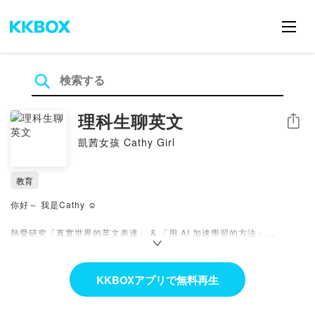
理科生聊英文
シェア
凱茜女孩 Cathy Girl
教育
你好～ 我是Cathy ☺️
熱愛研究「真實世界的英文表達」 & 「用 AI 加速學習的方法」
台大化工
史丹佛大學化工研究所
KKBOXアプリで無料再生
曾任 :