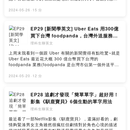
https://open.firstory.me/user/cl15qy9w501kp0hzq205
不舒服聽她點評除了感受到她的專業讓我更喜歡的是她講
y95um/commentsPowered by Firstory Hosting
話是有溫度的她的批評都是點到為止並且懷有對別人的同
2024-05-26
·
15 分
理跟善良這種英文表達技巧真的非常厲害很值得學起來這
集節目中會節錄部分老師「講話的原始影片片段」，搭配
我講解說明老師的「3種英文表達技巧」我把老師的英文表
EP29 [新聞學英文] Uber Eats 用300億
達技巧歸納成這三點：----1. 選擇中性或偏柔軟的用詞表達
買下台灣 foodpanda，台灣外送服務會
觀點，減少尖銳感2. 先講自己真實想法，接著補充顧及到
「一家獨大」嗎？
理科生聊英文
大眾感受的中立觀點(以消除跟自己想法不同的人可能感受
到的反感)3. 不直接批評對方哪裡不好，而是分享一個自己
上周末我看到一個跟 Uber 有關的新聞覺得有點吃驚~就是
普遍不喜歡的情形(這樣讓人感覺比較婉轉)希望你聽完收穫
Uber Eats 最近花大概 300 億台幣買下台灣的
滿滿囉！--本集「文字整理版本」在官網：
foodpanda 業務(foodpanda 是台灣市佔第一個外送平
https://lihi.cc/wJqqsYoutube 版本 (有動態英文字卡輔助
台)300億這個併購價格真的超高，打破除了半導體業收購
學習)：https://youtu.be/PyKJ0Zq4sNc---也歡迎你免費
案以外的紀錄台灣人是不是真的太會叫外送啊~~不然 Uber
2024-05-20
·
12 分
訂閱我的七點半學英文電子報，我會在每周五早上七點半
怎麼願意花 300 億買下 foodpanda 😆歡迎你邊聽這集內
把整理好的文章精華，重點整理圖卡，還有延伸學習材料
容邊學跟「商業現象」有關的英文描述方式喔！----本集
送到你的信箱。訂閱連結：https://lihi2.cc/wNKlJ(訂閱完
「文字整理版本」在官網：https://lihi.cc/BNTgaYoutube
EP28 追劇才發現「簡單單字」超好用！
記得去你的信箱做二次確認才會真的訂閱成功～)-----我的
版本 (有動態英文字卡輔助學習)：
影集《馴鹿寶貝》6個生動的單字用法
英文學習方法著作：有種英文模仿術，一旦學過英文馬上
https://youtu.be/oUJLgsHjEA8---也歡迎你免費訂閱我的
用出來電子書版本：我組團隊花五個月做出全台灣閱讀體
理科生聊英文
七點半學英文電子報，我會在每周五早上七點半把整理好
驗最好的電子書，給喜歡方便，想隨時隨地閱讀的你這本
的文章精華，重點整理圖卡，還有延伸學習材料送到你的
最近看了一部Netflix影集《馴鹿寶貝》，還滿好看的，劇
書是讀墨電子書平台2022年度暢銷排行第六名，歡迎免費
信箱。訂閱連結：https://lihi2.cc/wNKlJ(訂閱完記得去你
情夠緊湊男女主角雖然很瘋狂但劇情對於角色心境的描述
試讀：https://readmoo.com/book/2102314080001實體
的信箱做二次確認才會真的訂閱成功～)-----我的英文學習