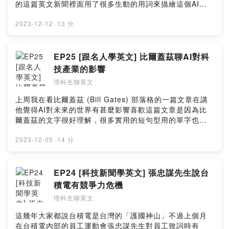
信箱做二次確認才會真的訂閱成功～)留言告訴我你對這一
的這篇英文新聞裡面用了很多生動的用詞來描繪這個AI模
https://pse.is/4pfdxr敦煌書局
集的想法：
型將對Google的產品服務產生的影響 等下就歡迎你邊聽
https://pse.is/4jzs82momo https://pse.is/4pvwxq(實體
https://open.firstory.me/user/cl15qy9w501kp0hzq205
我講解邊學英文囉！本集講解影片 + 句型字卡輔助在
2023-12-12
·
13 分
書店也可以買喔)-----留言告訴我你對這一集的想法：
y95um/commentsPowered by Firstory Hosting
YouTube 凱茜女孩CathyGirl：
https://open.firstory.me/user/cl15qy9w501kp0hzq205
https://youtu.be/hp0iY2aKkHw本集內容文字重點整理在
y95um/commentsPowered by Firstory Hosting
我的官網：https://lihi.cc/K3Pb6也歡迎你免費訂閱我的七
EP25 [跟名人學英文] 比爾蓋茲聊AI對科
點半學英文電子報，我會在每周五早上七點半把整理好的
技產業的影響
文章精華，重點整理圖卡，還有延伸學習材料送到你的信
理科生聊英文
箱。訂閱連結：https://lihi2.cc/wNKlJ(訂閱完記得去你的
信箱做二次確認才會真的訂閱成功～)留言告訴我你對這一
上周我在看比爾蓋茲 (Bill Gates) 部落格的一篇文章在講
集的想法：
他覺得AI對未來的世界有甚麼影響喜歡這篇文章是因為比
https://open.firstory.me/user/cl15qy9w501kp0hzq205
爾蓋茲的文字很好理解，很多實用的短句型用的單字也不
y95um/commentsPowered by Firstory Hosting
難(果然是喜歡簡單俐落表達想法的理工男XD)那些句型/單
字很適合用來介紹某個新產品, 新服務, 新趨勢或是用在銷
2023-12-05
·
14 分
售的場合突顯產品或服務特色也很適合歡迎聽我的分享後
把那些句子/單字模仿起來~~本集講解影片 + 句型字卡輔助
在 YouTube 凱茜女孩CathyGirl：
EP24 [科技新聞學英文] 張忠謀先生說台
https://youtu.be/7VtW4EUkn6Y本集內容文字重點整理在
積電有競爭力危機
我的官網：https://lihi.cc/j4hpe也歡迎你免費訂閱我的七
理科生聊英文
點半學英文電子報，我會在每周五早上七點半把整理好的
文章精華，重點整理圖卡，還有延伸學習材料送到你的信
這幾年大家都說台積電是台灣的「護國神山」不過上個月
箱。訂閱連結：https://lihi2.cc/wNKlJ(訂閱完記得去你的
在台積電內部的員工運動會張忠謀先生對員工致詞時有