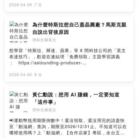
方式，會變得比以前更加重要馬斯克多年前分享的第一性
代，工程師不能只會單一技能學軟體的要懂硬體，學硬體
2026-04-09
·
7 分
原理 ，在科技圈或是創業圈，一直都很有名在 AI 時代，
的要懂系統運作這集 podcast 帶你了解 Lisa Su 在台大演
回頭重看馬斯克思考事情的方式，發現完全不過時，還可
講分享未來的產業趨勢，會需要怎樣的人才一邊學你也可
以幫自己突破很多框架這一集 podcast 會用淺顯易懂方式
以學科技業很常用的英文.然後~ 如果想收到我每周用心撰
為什麼特斯拉想自己蓋晶圓廠？馬斯克親
解給你聽，馬斯克說的第一性原理，到底是甚麼意思，要
寫，淺顯易懂的英文教學文章，歡迎「免費訂閱」我的
自說出背後原因
怎麼用到我們生活裡順便也學一些很實用的英文喔~.然後~
「七點半學英文電子報」：https://astounding-producer-
如果想收到我每周用心撰寫，淺顯易懂的英文教學文章，
理科生聊英文
2828.kit.com/留言告訴我你對這一集的想法：Powered
歡迎「免費訂閱」我的「七點半學英文電子報」：
by Firstory Hosting
想學習「特斯拉、輝達、蘋果」等 8 間科技公司的「英文
https://astounding-producer-2828.kit.com/留言告訴我
表達技巧」，歡迎在連結理「免費領取」主題學習講義
你對這一集的想法：Powered by Firstory Hosting
： https://astounding-producer-
2828.kit.com/8fed2cab90.特斯拉為什麼想自建晶圓廠？
讓我們一起從 Elon Musk 的演講，拆解 AI、晶片供應、
2026-04-06
·
8 分
台積電與產業競爭的關鍵。同時學會一些實用的科技英文
表達~.然後~ 如果想收到我每周用心撰寫，淺顯易懂的英文
教學文章，歡迎「免費訂閱」我的「七點半學英文電子
黃仁勳說：想用 AI 賺錢，一定要知道
報」：https://astounding-producer-2828.kit.com/留言
「這件事」
告訴我你對這一集的想法：Powered by Firstory Hosting
理科生聊英文
📢運動幣抵用期限倒數中！還沒領取、還沒用完的請盡快
至「動滋網」查詢，期限至2026/12/31止。不知道可以在
哪裡使用嗎？上「動滋網」【合作店家】專區，全台五千