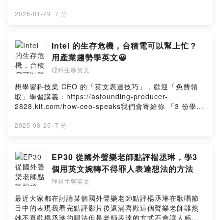
裡「關鍵的 5 個英文單字」整理出來，用 7 分鐘陪你把法
說會的重點聽懂如果你平常有在看科技新聞、關心台積電
2026-01-29
·
7 分
或科技產業動態，相信這集內容對你會很有幫助☺️.然後~
如果想收到我每周用心撰寫，淺顯易懂的英文教學文章，
歡迎「免費訂閱」我的「七點半學英文電子報」：
Intel 的生存危機，台積電可以幫上忙？
https://astounding-producer-2828.kit.com/留言告訴我
用產業趨勢學英文😀
你對這一集的想法：
理科生聊英文
https://open.firstory.me/user/cl15qy9w501kp0hzq205
y95um/commentsPowered by Firstory Hosting
想學習科技業 CEO 的「英文表達技巧」，歡迎「免費領
取」學習講義：https://astounding-producer-
2828.kit.com/how-ceo-speaks我們會寄給你 「3 份學習
講義」，會用「黃仁勳、台積電法說會，OpenAI 執行長
Sam Altman」當例子，拆解並整理他們在公開場合講英文
2025-03-25
·
7 分
的「表達架構、對應的句型跟單字」相信會對你很有幫助
😀.Intel 這幾年面臨了生存危機：舊的市場被挖走，新的市
場還沒開發出來，公司內部也面臨一些組織跟管理問題我
EP30 從國外聲樂老師點評楊丞琳，學3
錄了一支 7 分鐘的 YouTube / Podcast，讓我們藉由這個
個用英文婉轉不得罪人表達想法的方法
新聞學一些實用的「職場跟產業英文」.然後~ 如果想收到
理科生聊英文
我每周用心撰寫，淺顯易懂的英文教學文章，歡迎「免費
訂閱」我的「七點半學英文電子報」：
最近大家都在討論某個國外聲樂老師點評楊丞琳在歌唱節
https://astounding-producer-2828.kit.com/.留言告訴我
目中的表現我看完點評影片後還滿喜歡這個聲樂老師雖然
你對這一集的想法：
她不喜歡楊丞琳的唱法但是老師表達的方式不會讓人感到