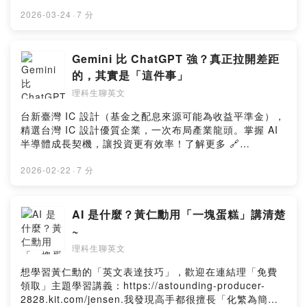
多家合作業者任你選，馬上來找適用地點！➡️
https://fstry.pse.is/9epd7d—— 以上為 FMTaiwan 與
2026-03-24
·
7 分
Firstory Podcast 廣告 ——想學習黃仁勳的「英文表達技
巧」，歡迎在連結理「免費領取」主題學習講義 ：
https://astounding-producer-2828.kit.com/jensen.黃仁
Gemini 比 ChatGPT 強？真正拉開差距
勳說：在 AI 時代，我們都需要理解新的賺錢邏輯恩~ 想聽
的，其實是「這件事」
懂黃仁勳講甚麼，一定要知道 “token” 這個單字這支影片
理科生聊英文
我會用黃仁勳今年在 GTC 產品發表會的內容講解給你聽，
他經常提到的 token 到底是什麼意思？這對你理解整個 AI
台新臺灣 IC 設計（基金之配息來源可能為收益平準金），
產業的運作，會很有幫助~順便你也可以學一些很實用的英
精選台灣 IC 設計優質企業，一次布局產業龍頭。掌握 AI
文喔！😊 .然後~ 如果想收到我每周用心撰寫，淺顯易懂
半導體成長契機，讓投資更有效率！了解更多 🔗
的英文教學文章，歡迎「免費訂閱」我的「七點半學英文
https://fstry.pse.is/9et7cr投資一定有風險，基金投資有
電子報」：https://astounding-producer-2828.kit.com/.
賺有賠，申購前應詳閱公開說明書。台新投信行銷資訊
2026-02-22
·
7 分
留言告訴我你對這一集的想法：Powered by Firstory
—— 以上為 KKBOX 與 Firstory Podcast 廣告 ——想學
Hosting
習「輝達、蘋果、台積電」等科技公司的英文表達技巧，
歡迎在連結裡「免費領取」學習講義:https://astounding-
AI 是什麼？黃仁勳用「一塊蛋糕」講清楚
producer-2828.kit.com/8fed2cab90.最近很多人都在討
~
論 Gemini，說它真的很強但你有沒有發現，其實只要你平
理科生聊英文
常有在用 Google 搜尋、Gmail 或 Google Docs，很可能
早就已經在用到 Gemini 了？這一集，我會從 Google 官
想學習黃仁勳的「英文表達技巧」，歡迎在連結理「免費
方介紹，以及網路上的評論出發，一起看大家怎麼評價
領取」主題學習講義：https://astounding-producer-
Gemini同時，我也會整理一些職場情境中很實用的英文句
2828.kit.com/jensen.我發現高手都很擅長「化繁為簡」