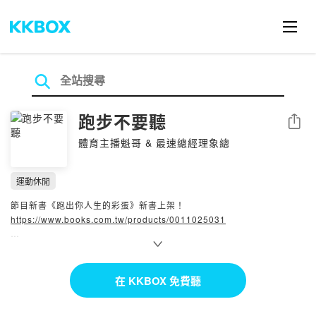
跑步不要聽
分享
體育主播魁哥 & 最速總經理象總
運動休閒
節目新書《跑出你人生的彩蛋》新書上架！
https://www.books.com.tw/products/0011025031
🥚🥚🥚🥚🥚🥚🥚🥚
跑步不難，難的是穿上跑鞋離開家門的那一刻。
你不需要很厲害才能開始，你要開始才能變得厲害。
在 KKBOX 免費聽
--
- 官方 Facebook 粉絲團 & Instagram：🔎 跑步不要聽