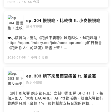
我們邀請到《腦內啡日記》的雯雯，他很早就開始跑步，
2026-07-15
·
56 分鐘
初馬不僅就是海外馬，而且為了在日本參加多場比賽，甚
至決定在日本當地打工換宿，這決心真是厲害啊！後來在
跑友的一句刺激下，開始認真練跑並且挑戰大阪馬破四的
ep. 304 慢慢跑，比較快 ft. 小麥慢慢跑
目標，雯雯到底在一年期間做了哪些是，讓他從 530 一路
跑步不要聽
進步到 400？甚至獲得 BQ，去年到波士頓完成跑者的夢
想。這一路走來，雯雯從參賽就好，到追求成績，到現在
遁入另一種境界，這多年來的心境轉換，很適合在不同階
❤️小額贊助，幫助《跑步不要聽》越跑越久、越跑越遠！
段的跑者思考。雯雯最近也愛上單車，腦內啡日記看到越
https://open.firstory.me/join/nonstoprunning節目新書
來越多單車出現，未來有沒有機會挑戰鐵人三項呢？另
《跑出你人生的彩蛋》新書上架！
外，雯雯溫柔的聲音和流利的口條是不是讓你覺得特別熟
https://www.books.com.tw/products/0011025031這集
悉呢？說不定你以前在收聽電台廣播時就聽過他的聲音
我們邀請到 YouTube 頻道「小麥慢慢跑」的王錦佳。他的
2026-07-08
·
1 小時 5 分鐘
喔！🧠 腦內啡日記
頻道名稱雖然是「慢慢跑」，但跑步兩年多就把全馬成績
https://www.facebook.com/winniewalkin/- 官方
推進到 2 小時 40 分 58 秒，而且這個成績還是在起伏不
Facebook 粉絲團 & Instagram：🔎 跑步不要聽- 請我們
小的雪梨馬拉松跑出來。從一開始為了減重，從 85 公斤一
ep. 303 躺下來反而更痛苦 ft. 董孟芸
喝一杯咖啡吧！
路瘦到 60 公斤上下，到後來用科學化訓練挑戰馬拉松極
https://open.firstory.me/join/nonstoprunning- 聽眾信
跑步不要聽
限，小麥的跑步故事幾乎就是一場高速成長實驗。節目中
箱，歡迎來信
他分享自己如何從初馬長榮馬拉松 3 小時 14 分，短短一
nonstop.running.podcast@gmail.comPowered by
個多月後在台北馬跑進 2 小時 52 分；也聊到月跑量 500
【刷卡刷永豐 跑步都有風】立刻申辦永豐 SPORT 卡，每
Firstory Hosting
公里以上、長間歇、長距離後段加速、疲勞累積訓練，以
個月加入「大咖 DACARD」APP登錄活動，就由永豐銀行
及為什麼他認為破三或追求更快成績時，不能只靠 Zone 2
贊助當月刷卡金額 1%，輕輕鬆鬆支持台灣的運動
慢跑。除了訓練，小麥也談到傷勢與恢復，包括 ITB、
podcast！💳 申辦永豐 SPORT 卡：