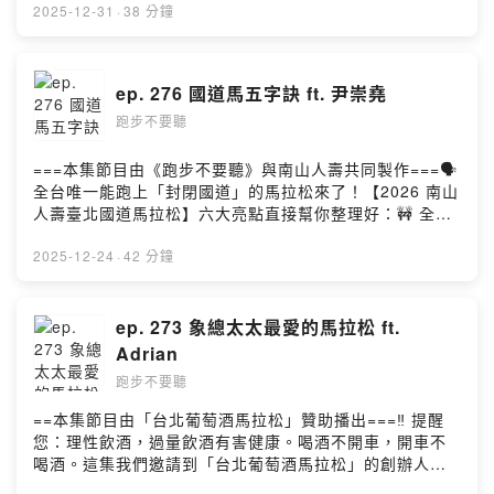
（謹慎理財 信用至上）--- 官方 Facebook 粉絲團 &
配速💰 競速菁英組獎金再加碼🥇 亞培世界馬拉松大滿貫分
2025-12-31
·
38 分鐘
Instagram：🔎 跑步不要聽- 請我們喝一杯咖啡吧！
齡賽－臺灣站🎽 物資大升級丨與迪卡儂獨家合作名額有
https://open.firstory.me/join/nonstoprunning- 聽眾信
限，要報要快
箱，歡迎來信
https://www.sportsnet.org.tw/online_reg.php🥳 Happy
ep. 276 國道馬五字訣 ft. 尹崇堯
nonstop.running.podcast@gmail.comPowered by
New Year! 祝福大家 2026 越跑越健康、越跑越快樂！🎊
Firstory Hosting
跑步不要聽
這集我們邀請到來自瑞典的精英跑者 Moa Stahlberg。今
年 Moa 與一群肯亞選手在苗栗進行高強度訓練，第三季更
頻繁出現在台灣各大賽事中。近期他先是在曾文水庫馬拉
===本集節目由《跑步不要聽》與南山人壽共同製作===🗣️
松拿下半馬女總一，接著又於南山人壽臺北城市創意路跑
全台唯一能跑上「封閉國道」的馬拉松來了！【2026 南山
奪得半馬女子總二，站在凸台上特別引人注目。Moa 的旅
人壽臺北國道馬拉松】六大亮點直接幫你整理好：🚧 全台
居足跡遍佈歐洲、南美洲與亞洲，能流利使用五種語言，
唯一「國道封路」賽事💪 四人驅動接力賽丨全新賽事挑戰
當然也包括中文。這次是他第一次用中文接受 podcast 專
團體極速🚥 跑在高速公路上，全程無紅綠燈、不中斷配速
2025-12-24
·
42 分鐘
訪，誠意滿滿，也讓人再次佩服他的語言能力與跨文化適
💰 競速菁英組獎金再加碼🥇 亞培世界馬拉松大滿貫分齡賽
應力。節目中，Moa 分享了自己過去曾是法國馬術冠軍，
－臺灣站🎽 物資大升級丨與迪卡儂獨家合作名額有限，要
卻因父親的決定被迫放棄馬術、轉而投入跑步的轉折人
報要快https://www.sportsnet.org.tw/online_reg.php—
ep. 273 象總太太最愛的馬拉松 ft.
生。如今他一年四季過著「跑步遊牧」的生活，在不同國
這一集我們邀請到忠實聽友——南山人壽董事長尹崇堯，
Adrian
家訓練和比賽，這正是他心目中最理想的生活狀態。他說
來和我們還原從「被害者」角度，來看象總到底怎麼「連
跑步不要聽
自己最大的夢想，是有一天能代表瑞典站上奧運馬拉松的
哄帶騙」地帶他完成首爾馬。此外，尹董也報名了 2026
起跑線。除了跑步，Moa 也和父親一同經營跑步服飾品牌
年國道馬拉松的四人接力賽，還有東京馬拉松，這是他第
==本集節目由「台北葡萄酒馬拉松」贊助播出===‼️ 提醒
Nordic Tigon。目前品牌正在起飛，最近才在新加坡開設
三場的全程馬拉松，有了前兩次的經驗，他在訓練上也越
您：理性飲酒，過量飲酒有害健康。喝酒不開車，開車不
了實體店面。或許在不久的將來，你也能在台灣買到 Moa
來越有心得，還加入了重量訓練。象總在這集節目分享了
喝酒。這集我們邀請到「台北葡萄酒馬拉松」的創辦人
設計的作品喔！追蹤 Moa 🇸🇪
他多年來征服 EMBA 接力賽的「五字訣」，如果你跟尹董
Adrian，來和我們分享他到法國參加多屆「波爾多紅酒馬