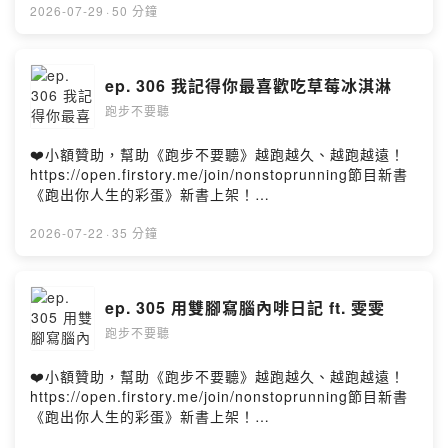
哪些理財心法呢？這集笑聲不斷，記得注意音量喔！- 官方
邀請到跑完八大馬拉松，至今已完成超過 460 場全馬的邱
2026-07-29
·
50 分鐘
Facebook 粉絲團 & Instagram：🔎 跑步不要聽- 請我們
天化邱老師，從過去短跑選手的底子，一開始跑初馬時還
喝一杯咖啡吧！
以為報的是半馬，但也莫名其妙地順利完賽，自此開始他
https://open.firstory.me/join/nonstoprunning- 聽眾信
超過二十年的馬拉松人生。如今他已經完成八大馬拉松，
ep. 306 我記得你最喜歡吃草莓冰淇淋
箱，歡迎來信
除了最新的開普敦馬拉松之外，其餘七大馬他都跑了兩
nonstop.running.podcast@gmail.comPowered by
跑步不要聽
次，而且近期還參加分齡賽。開普敦馬拉松這場他用輕鬆
Firstory Hosting
的方式完賽，邱老師說他用心率 120 跑出 4:01。太誇張
了！一起來聽聽老師六十歲才開始追求成績的馬拉松人
❤️小額贊助，幫助《跑步不要聽》越跑越久、越跑越遠！
生！- 官方 Facebook 粉絲團 & Instagram：🔎 跑步不要
https://open.firstory.me/join/nonstoprunning節目新書
聽- 請我們喝一杯咖啡吧！
《跑出你人生的彩蛋》新書上架！
https://open.firstory.me/join/nonstoprunning- 聽眾信
https://www.books.com.tw/products/0011025031這集
箱，歡迎來信
魁哥和象總分享最近分別去澳洲和紐西蘭跑馬拉松的經
2026-07-22
·
35 分鐘
nonstop.running.podcast@gmail.comPowered by
驗，魁哥的太太終於挑戰初馬，而且順利完賽，可是中間
Firstory Hosting
到底經歷過什麼事情？象總居然送女兒去唸書，還順便跑
了一場半程馬拉松？而且還和聽友在奧克蘭相見歡？這集
ep. 305 用雙腳寫腦內啡日記 ft. 雯雯
還有回覆聽眾留言喔！聽聽看有沒有你的留言！- 官方
跑步不要聽
Facebook 粉絲團 & Instagram：🔎 跑步不要聽- 請我們
喝一杯咖啡吧！
https://open.firstory.me/join/nonstoprunning- 聽眾信
❤️小額贊助，幫助《跑步不要聽》越跑越久、越跑越遠！
箱，歡迎來信
https://open.firstory.me/join/nonstoprunning節目新書
nonstop.running.podcast@gmail.comPowered by
《跑出你人生的彩蛋》新書上架！
Firstory Hosting
https://www.books.com.tw/products/0011025031這集