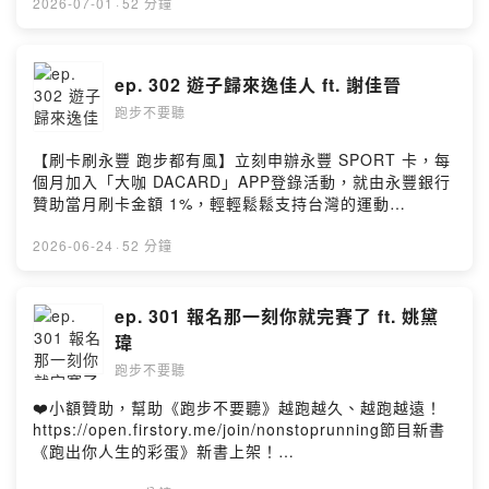
MTSS 內側脛骨壓力症候群，以及如何靠醫療檢查、替代
https://mma.tw/O06FS❤️ 活動詳情：
2026-07-01
·
52 分鐘
訓練、營養補充與耐心回到跑道。他也分享比賽補給策
https://mma.tw/O05QU📲下載大咖 DACARD APP：
略、雪梨馬拉松賽道攻略，以及經營頻道的初衷：不只分
https://dacard.tw/dacardapp.html永豐銀行合作推廣
享跑得快的方法，也誠實記錄受傷、低潮與解決問題的過
（謹慎理財 信用至上）--這集我們邀請到越野跑者董孟芸
ep. 302 遊子歸來逸佳人 ft. 謝佳晉
程。對他來說，慢慢跑不是速度，而是希望能跑得更久、
Kelly。從 2014 年開始爬百岳，到後來正式接觸越野跑，
更遠。- 官方 Facebook 粉絲團 & Instagram：🔎 跑步不
跑步不要聽
Kelly 原本只是喜歡走進山裡，卻慢慢在山徑之間跑出自己
要聽- 請我們喝一杯咖啡吧！
的節奏。近年她在國內越野圈累積了相當高的能見度，也
https://open.firstory.me/join/nonstoprunning- 聽眾信
常被期待在比賽中跑出好成績；但對她來說，越野跑不只
【刷卡刷永豐 跑步都有風】立刻申辦永豐 SPORT 卡，每
箱，歡迎來信
是名次或完賽時間，更像是一種用雙腳認識世界、重新感
個月加入「大咖 DACARD」APP登錄活動，就由永豐銀行
nonstop.running.podcast@gmail.comPowered by
受山林的方式。今年 Kelly 完成澳洲 UTA 100K，拿下女
贊助當月刷卡金額 1%，輕輕鬆鬆支持台灣的運動
Firstory Hosting
子第 17 名、分組第 5 名。4 月她也完成波士頓馬拉松，
podcast！💳 申辦永豐 SPORT 卡：
跑出 3 小時 24 分的個人最佳。從公路馬拉松到百公里越
https://mma.tw/O06FS❤️ 活動詳情：
2026-06-24
·
52 分鐘
野賽，從國內山徑到國際賽道，這一集她和我們分享自己
https://mma.tw/O05QU📲下載大咖 DACARD APP：
如何在不同地形、不同節奏之間切換，也聊到越野跑和一
https://dacard.tw/dacardapp.html永豐銀行合作推廣
般馬拉松很不一樣的地方：補給、裝備、爬升、下坡、配
（謹慎理財 信用至上）--❤️小額贊助，幫助《跑步不要
ep. 301 報名那一刻你就完賽了 ft. 姚黛
速，甚至是比賽中面對天氣與身體狀況的判斷。節目中
聽》越跑越久、越跑越遠！
瑋
Kelly 也介紹了 UTMB 系列賽事、跑石制度、EPH 配速概
https://open.firstory.me/join/nonstoprunning節目新書
跑步不要聽
念，以及台灣跑者在山林地形上的優勢。對剛入門的跑
《跑出你人生的彩蛋》新書上架！
者，她分享了如何開始接觸越野跑、該怎麼選擇路線與賽
https://www.books.com.tw/products/0011025031這集
❤️小額贊助，幫助《跑步不要聽》越跑越久、越跑越遠！
事，也提醒大家不要只被距離嚇到，而是要理解越野跑真
我們邀請到節目的老朋友，Jimmy 謝佳晉。五年前他第一
https://open.firstory.me/join/nonstoprunning節目新書
正困難的地方。最後，她也談到今年 8 月挑戰 UTMB 的準
次來到《跑步不要聽》，那時大家記得的是他家裡的珍奇
《跑出你人生的彩蛋》新書上架！
備，以及希望未來不論成績如何，都能持續自在地走進山
異獸，以及穩定又突出的跑步成績。五年後再訪，工作、
https://www.books.com.tw/products/0011025031這集
裡、跑在山徑上的心情。- 官方 Facebook 粉絲團 &
生活、感情都有不少變化（恭喜佳晉和逸寧！），從