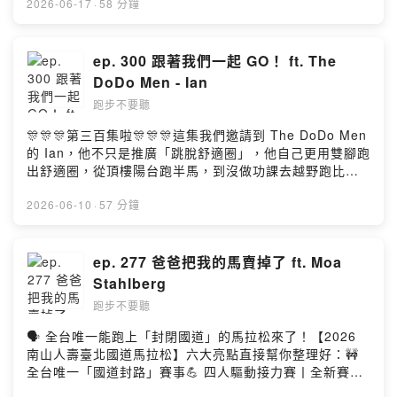
我們邀請到演藝資歷超過 40 年的 Debbie 姚黛瑋。很多
2026-06-17
·
58 分鐘
Instagram：🔎 跑步不要聽- 請我們喝一杯咖啡吧！
Garmin 到醫療新創，又遠走紐西蘭基督城 gap year，但
人認識她，是從民歌、舞台、戲劇，或是《檳榔姐妹花》
https://open.firstory.me/join/nonstoprunning- 聽眾信
跑步依然是他生活裡很重要的一部分。Jimmy 和我們分享
開始，但這一集她和我們分享「45 歲之後的運動人生」。
箱，歡迎來信
在紐西蘭跑步的震撼教育：草地田徑場、cross country、
從原本幾乎完全不運動，到被推坑參加鐵人接力，沒想到
ep. 300 跟著我們一起 GO！ ft. The
nonstop.running.podcast@gmail.comPowered by
週末跑山、俱樂部文化，以及那些「追不上的 Kiwi 們」。
一路跑進路跑、馬拉松，甚至挑戰 226 鐵人三項。Debbie
DoDo Men - Ian
Firstory Hosting
原本全馬 235 內的實力，到了基督城竟然也會被當地跑者
說，年輕時在演藝圈，不能曬黑、不能有肌肉，運動從來
電到懷疑人生；但也正因為這段經驗，讓他重新看見不同
跑步不要聽
不是她人生的一部分。直到重返校園，遇見一群年輕同
環境、文化與身體素質，如何養成完全不同的跑者。這集
學，她才第一次騎著家裡那台登山車，站上梅花湖的賽
🎊🎊🎊第三百集啦🎊🎊🎊這集我們邀請到 The DoDo Men
也聊到他回台後的訓練轉變，從追求強度，到更重視跑量
道。後來她從 3K、6K、9K、半馬一路被「溫水煮青蛙」
的 Ian，他不只是推廣「跳脫舒適圈」，他自己更用雙腳跑
與輕鬆跑；從教練合作、嘗試當太太的教練、自己開課
推著往前，也曾因椎間盤突出，留下五面「殘念」獎牌，
出舒適圈，從頂樓陽台跑半馬，到沒做功課去越野跑比
表，到 AI 能不能取代教練。最後他也分享 2026 別府大分
重新學會面對受傷、失落與遺憾。這集不只是 Debbie 的
賽，後來跑國道馬拉松 sub 3:30，甚至還在不會游泳的情
馬拉松重新跑回 235 水準的過程：在經歷工作轉換、出國
鐵人故事，也是一段關於中年之後重新認識身體的旅程。
況下挑戰超級鐵人三項 226。身為影片創作者，他到底想
2026-06-10
·
57 分鐘
生活、訓練環境改變之後，如何重新調整課表與心態，找
她聊更年期、聊傷痛、聊面子，也聊到運動如何讓人把情
透過自己的經驗帶給大家什麼精神？"Mind over body" 不
回穩定輸出的節奏。- 官方 Facebook 粉絲團 &
緒流汗排出去。從「我不行」到「先報名再說」的哲學。
只是口號，更是 Ian 在做每件事「ㄍ一ㄥ」到最極限的精
Instagram：🔎 跑步不要聽- 請我們喝一杯咖啡吧！
人生有時候不是準備好了才開始，而是開始才發現自己能
神！就跟我們做到 300 集一樣（？）DoDo Men 新單曲聽
ep. 277 爸爸把我的馬賣掉了 ft. Moa
https://open.firstory.me/join/nonstoprunning- 聽眾信
走很遠。- 官方 Facebook 粉絲團 & Instagram：🔎 跑步
起來 https://youtu.be/Q4CCBr_Q8Dc【刷卡刷永豐 跑步
箱，歡迎來信
Stahlberg
不要聽- 請我們喝一杯咖啡吧！
都有風】立刻申辦永豐 SPORT 卡，每個月加入「大咖
nonstop.running.podcast@gmail.comPowered by
https://open.firstory.me/join/nonstoprunning- 聽眾信
跑步不要聽
DACARD」APP登錄活動，就由永豐銀行贊助當月刷卡金
Firstory Hosting
箱，歡迎來信
額 1%，輕輕鬆鬆支持台灣的運動 podcast！💳 申辦永豐
🗣️ 全台唯一能跑上「封閉國道」的馬拉松來了！【2026
nonstop.running.podcast@gmail.comPowered by
SPORT 卡：https://mma.tw/O05QU❤️ 活動詳情：
南山人壽臺北國道馬拉松】六大亮點直接幫你整理好：🚧
Firstory Hosting
https://mma.tw/O05QT📲下載大咖 DACARD APP：
全台唯一「國道封路」賽事💪 四人驅動接力賽丨全新賽事
https://dacard.tw/dacardapp.html永豐銀行合作推廣
挑戰團體極速🚥 跑在高速公路上，全程無紅綠燈、不中斷