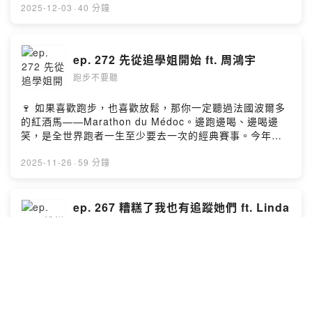
https://www.instagram.com/moa.inmotion/追蹤 Nordic
一樣，參加四人接力賽的話，這集節目的五字訣絕對讓你
拉松」的體驗，以及他把同樣概念引進到台灣的起心動
2025-12-03
·
40 分鐘
Tigon 🐯🐲
受用無窮！在尹董的推動之下，南山人壽近年也冠名了兩
念，這一辦就是六年，箇中的酸甜苦辣比品飲葡萄酒還更
https://www.instagram.com/nordictigonNordic Tigon
大台灣的路跑賽事，以實際行動積極地推廣跑步運動，更
多采多姿。平常開酒館的 Adrian 不只熱愛分享，也在每週
https://nordictigon.com/- 官方 Facebook 粉絲團 &
要當客戶「人生的陪跑員」。尹董還神來一筆，引用日本
四舉辦「紅酒路跑」，在大安森林公園和跑者同樂，也希
Instagram：🔎 跑步不要聽- 請我們喝一杯咖啡吧！
ep. 272 先從追學姐開始 ft. 周鴻宇
長跑傳奇金栗四三的例子，來比喻保險對於客戶的承諾。-
望透過兩種愛好的結合，讓更多跑者感受到他的快樂。🍷
https://open.firstory.me/join/nonstoprunning- 聽眾信
官方 Facebook 粉絲團 & Instagram：🔎 跑步不要聽- 請
跑步不要聽
台北葡萄酒馬拉松12 月 28 日，美堤河濱見報名請見：
箱，歡迎來信
我們喝一杯咖啡吧！
https://www.winemarathon.tw/12/14前報名截止，歡迎
nonstop.running.podcast@gmail.comPowered by
https://open.firstory.me/join/nonstoprunning- 聽眾信
十人團報享優惠價報名還送四樣實用又好拍的禮物：🎁摺
🍷 如果喜歡跑步，也喜歡放鬆，那你一定聽過法國波爾多
Firstory Hosting
箱，歡迎來信
疊紀念帽🎁2025TWM 紀念酒杯🎁「醉佳一哩」市集消費
的紅酒馬——Marathon du Médoc。邊跑邊喝、邊喝邊
nonstop.running.podcast@gmail.comPowered by
券造型輕鬆袋- 官方 Facebook 粉絲團 & Instagram：🔎
笑，是全世界跑者一生至少要去一次的經典賽事。今年不
Firstory Hosting
跑步不要聽- 請我們喝一杯咖啡吧！
用飛到法國！因為「2025TWM 台北葡萄酒馬拉松」，要
https://open.firstory.me/join/nonstoprunning- 聽眾信
把那股微醺奔跑的靈魂，直接搬到台北河岸。在
2025-11-26
·
59 分鐘
箱，歡迎來信
2025TWM 台北葡萄酒馬拉松，你會遇到葡萄酒補給、變
nonstop.running.podcast@gmail.comPowered by
裝跑者、現場音樂、美食市集，還能和朋友一起創造年底
Firstory Hosting
最值得收藏的 #OurWineMoments。🍷 報名請見：
ep. 267 糟糕了我也有追蹤她們 ft. Linda
https://www.winemarathon.tw/12/14前報名截止，歡迎
& Susan
十人團報享優惠價🎁報名還送四樣實用又好拍的禮物：🎁
跑步不要聽
摺疊紀念帽🎁2025TWM 紀念酒杯🎁「醉佳一哩」市集消
費券造型輕鬆袋12 月 28 日，美堤河濱見。2025TWM 台
🌅 Horizon 地平線．線上課程．運動健康學習平台，課程
北葡萄酒馬拉松，一起跑進最美的微醺年末。提醒您，未
募資中！詳請請見：
滿十八歲請勿飲酒。喝酒不開車，開車不喝酒！--這集我們
https://www.facebook.com/share/19oveixcHB/這集節
邀請到菁英選手「長跑巨人」周鴻宇，今年他在東京馬拉
目我們邀請到「雙胞胎姊妹花」姊姊 Linda 和妹妹