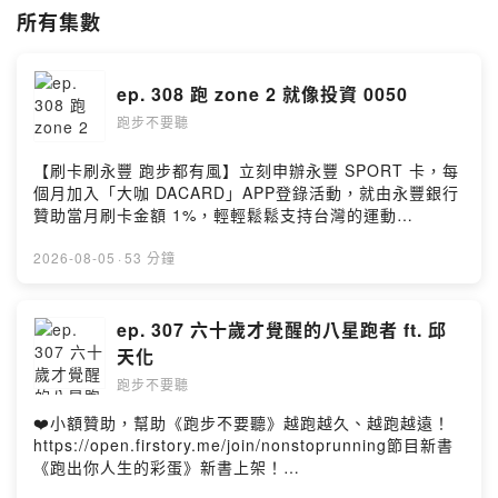
- 請我們喝一杯咖啡吧！
https://open.firstory.me/join/nonstoprunning
所有集數
- 聽眾信箱，歡迎來信
nonstop.running.podcast@gmail.com
--
【刷卡刷永豐 跑步都有風】
ep. 308 跑 zone 2 就像投資 0050
立刻申辦永豐 SPORT 卡，每個月加入「大咖 DACARD」APP登錄活
跑步不要聽
動，就由永豐銀行贊助當月刷卡金額 1%，輕輕鬆鬆支持台灣的運動
podcast！
【刷卡刷永豐 跑步都有風】立刻申辦永豐 SPORT 卡，每
個月加入「大咖 DACARD」APP登錄活動，就由永豐銀行
💳 申辦永豐 SPORT 卡：
https://mma.tw/O06FS
贊助當月刷卡金額 1%，輕輕鬆鬆支持台灣的運動
podcast！💳 申辦永豐 SPORT 卡：
❤️ 活動詳情：
https://mma.tw/O05QU
https://mma.tw/O06FS❤️ 活動詳情：
2026-08-05
·
53 分鐘
📲下載大咖 DACARD APP：
https://dacard.tw/dacardapp.html
https://mma.tw/O05QU📲下載大咖 DACARD APP：
https://dacard.tw/dacardapp.html永豐銀行合作推廣
永豐銀行合作推廣
（謹慎理財 信用至上）--這集邀請到氣象、財經和旅遊
ep. 307 六十歲才覺醒的八星跑者 ft. 邱
（謹慎理財 信用至上）
「三刀流主播」王軍凱，他最近因為在馬桶上被推坑跑東
天化
京馬拉松，誤打誤撞開始跑步訓練，而且人生初馬就是海
Powered by Firstory Hosting
跑步不要聽
外馬，真的是勇氣可嘉。軍凱主播也是魁哥在訓練營的同
學，其實他的底子很好，過去就是短跑健將，也難怪初馬
❤️小額贊助，幫助《跑步不要聽》越跑越久、越跑越遠！
就跑出 4:08 的成績，未來保持健康，持續訓練的話，挑戰
https://open.firstory.me/join/nonstoprunning節目新書
3:30 指日可待！除此之外，他也在節目中和我們分享開始
《跑出你人生的彩蛋》新書上架！
跑步之後，人生發生了哪些變化，以及從跑步中他體會到
https://www.books.com.tw/products/0011025031這集