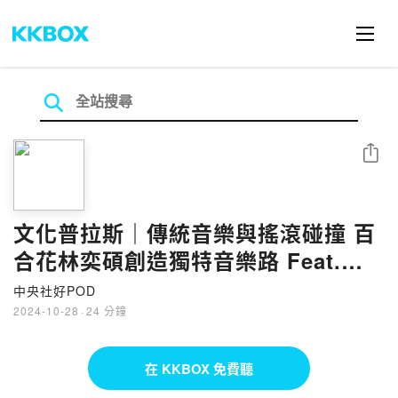
分享
文化普拉斯｜傳統音樂與搖滾碰撞 百
合花林奕碩創造獨特音樂路 Feat.林
奕碩
中央社好POD
2024-10-28
·
24 分鐘
在 KKBOX 免費聽