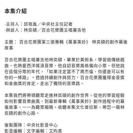
本集介紹
‧主持人：邱祖胤／中央社主任記者
‧與談人：林奕碩／百合花樂團主唱兼吉他
主題： 百合花樂團第三張專輯《萬事美妙》 林奕碩的創作幕後
故事
百合花樂團主唱兼吉他林奕碩，畢業於美術系，學習過傳統戲
曲，也熱愛西洋搖滾音樂，他自認音樂風格偏向小眾，但他說
在這個分眾的年代，「如果注定當不了周杰倫，你還是可以有
你的一條路」。透過持續創作與努力，百合花樂團獲得金音獎
和金曲獎的肯定，走出了獨特的音樂路。
本集我們將帶領聽眾走進林奕碩的創作世界，從他的學習經驗
如何影響音樂曲風，到最新專輯《萬事美妙》創作過程中的幕
後故事，一一為聽眾揭曉。收聽本集文化普拉斯，帶您一窺林
奕碩的創作心路。
後製團隊：中央社影音中心
影音編輯｜文字編輯：艾昀熹