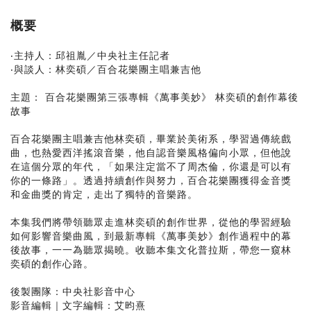
概要
‧主持人：邱祖胤／中央社主任記者
‧與談人：林奕碩／百合花樂團主唱兼吉他
主題： 百合花樂團第三張專輯《萬事美妙》 林奕碩的創作幕後
故事
百合花樂團主唱兼吉他林奕碩，畢業於美術系，學習過傳統戲
曲，也熱愛西洋搖滾音樂，他自認音樂風格偏向小眾，但他說
在這個分眾的年代，「如果注定當不了周杰倫，你還是可以有
你的一條路」。透過持續創作與努力，百合花樂團獲得金音獎
和金曲獎的肯定，走出了獨特的音樂路。
本集我們將帶領聽眾走進林奕碩的創作世界，從他的學習經驗
如何影響音樂曲風，到最新專輯《萬事美妙》創作過程中的幕
後故事，一一為聽眾揭曉。收聽本集文化普拉斯，帶您一窺林
奕碩的創作心路。
後製團隊：中央社影音中心
影音編輯｜文字編輯：艾昀熹