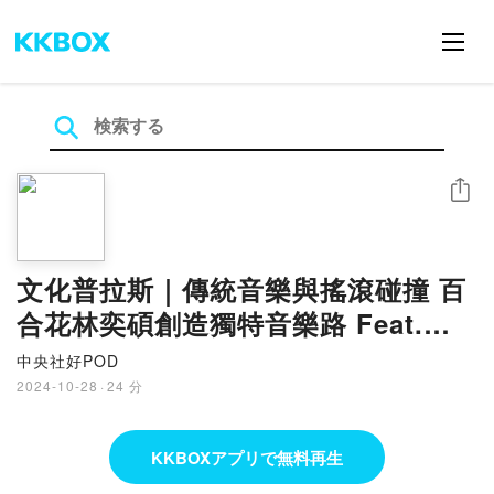
シェア
文化普拉斯｜傳統音樂與搖滾碰撞 百
合花林奕碩創造獨特音樂路 Feat.林
奕碩
中央社好POD
2024-10-28
·
24 分
KKBOXアプリで無料再生