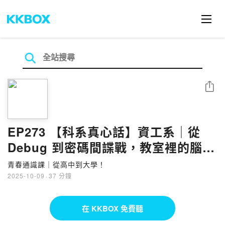
分享
EP273 【科系真心話】資工系｜從
Debug 到密碼間諜戰，教室裡的腦內
對決現場 ft. 逢甲大學資工系（下）
青春通識課｜從高中到大學！
2025-10-09
·
37 分鐘
在 KKBOX 免費聽