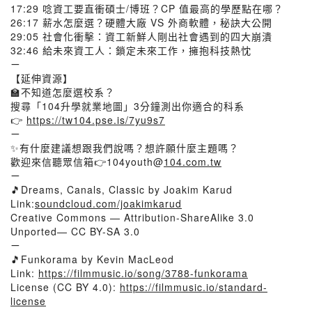
17:29 唸資工要直衝碩士/博班？CP 值最高的學歷點在哪？
26:17 薪水怎麼選？硬體大廠 VS 外商軟體，秘訣大公開
29:05 社會化衝擊：資工新鮮人剛出社會遇到的四大崩潰
32:46 給未來資工人：鎖定未來工作，擁抱科技熱忱
ㄧ
【延伸資源】
🏫不知道怎麼選校系？
搜尋「104升學就業地圖」3分鐘測出你適合的科系
👉
https://tw104.pse.is/7yu9s7
ㄧ
✨有什麼建議想跟我們說嗎？想許願什麼主題嗎？
歡迎來信聽眾信箱👉104youth@
104.com.tw
ㄧ
🎵Dreams, Canals, Classic by Joakim Karud
Link:
soundcloud.com/joakimkarud
Creative Commons — Attribution-ShareAlike 3.0
Unported— CC BY-SA 3.0
ㄧ
🎵Funkorama by Kevin MacLeod
Link:
https://filmmusic.io/song/3788-funkorama
License (CC BY 4.0):
https://filmmusic.io/standard-
license