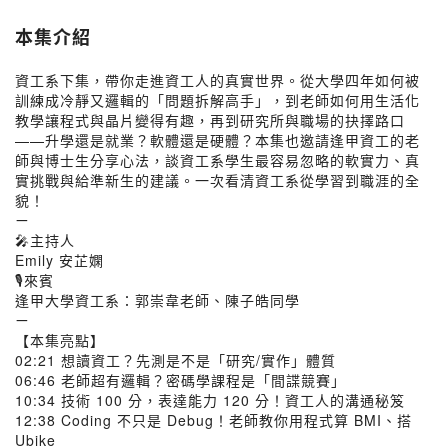
本集介紹
資工系下集，帶你走進資工人的真實世界。從大學四年如何被
訓練成冷靜又邏輯的「問題拆解高手」，到老師如何用生活化
教學讓程式與晶片變得有趣，再到研究所與職場的抉擇路口
——升學還是就業？軟體還是硬體？本集也邀請逢甲資工的老
師與博士生分享心法，談資工系學生最容易忽略的軟實力、真
實挑戰與給準新生的建議。一次看清資工系從學習到職涯的全
貌！
ㄧ
🎤主持人
Emily 安芷嫻
🎙來賓
逢甲大學資工系：郭崇韋老師、陳子皓同學
ㄧ
【本集亮點】
02:21 想讀資工？先測是不是「研究/實作」體質
06:46 老師超有邏輯？密碼學課程是「間諜競賽」
10:34 技術 100 分，表達能力 120 分！資工人的溝通秘笈
12:38 Coding 不只是 Debug！老師教你用程式算 BMI、搭
Ubike