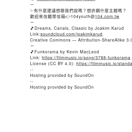
ㄧ
✨有什麼建議想跟我們說嗎？想許願什麼主題嗎？
歡迎來信聽眾信箱👉104youth@
104.com.tw
ㄧ
🎵Dreams, Canals, Classic by Joakim Karud
Link:
soundcloud.com/joakimkarud
Creative Commons — Attribution-ShareAlike 3
ㄧ
🎵Funkorama by Kevin MacLeod
Link:
https://filmmusic.io/song/3788-funkorama
License (CC BY 4.0):
https://filmmusic.io/stand
--
Hosting provided by SoundOn
--
Hosting provided by SoundOn