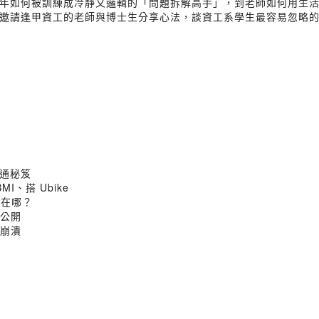
年如何被訓練成冷靜又邏輯的「問題拆解高手」，到老師如何用生
邀請逢甲資工的老師與博士生分享心法，談資工系學生最容易忽略
溝通秘笈
MI、搭 Ubike
點在哪？
大公開
大崩潰