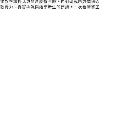
活化教學讓程式與晶片變得有趣，再到研究所與職場的
的軟實力、真實挑戰與給準新生的建議。一次看清資工