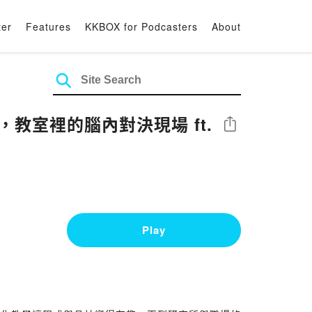
ter
Features
KKBOX for Podcasters
About
，教室裡的腦內對決現場 ft.
Share
Play