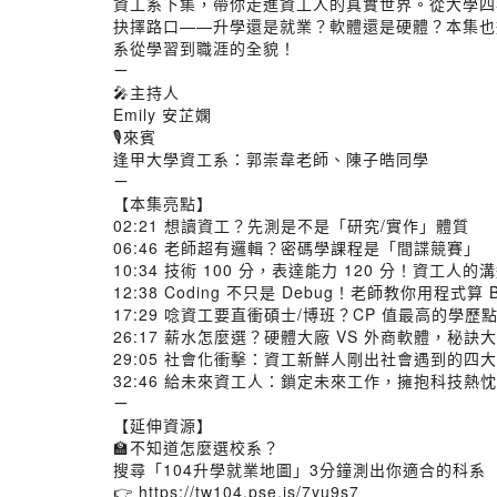
資工系下集，帶你走進資工人的真實世界。從大學四
抉擇路口——升學還是就業？軟體還是硬體？本集也
系從學習到職涯的全貌！
ㄧ
🎤主持人
Emily 安芷嫻
🎙來賓
逢甲大學資工系：郭崇韋老師、陳子皓同學
ㄧ
【本集亮點】
02:21 想讀資工？先測是不是「研究/實作」體質
06:46 老師超有邏輯？密碼學課程是「間諜競賽」
10:34 技術 100 分，表達能力 120 分！資工人的
12:38 Coding 不只是 Debug！老師教你用程式算 B
17:29 唸資工要直衝碩士/博班？CP 值最高的學歷
26:17 薪水怎麼選？硬體大廠 VS 外商軟體，秘訣
29:05 社會化衝擊：資工新鮮人剛出社會遇到的四
32:46 給未來資工人：鎖定未來工作，擁抱科技熱忱
ㄧ
【延伸資源】
🏫不知道怎麼選校系？
搜尋「104升學就業地圖」3分鐘測出你適合的科系
👉
https://tw104.pse.is/7yu9s7