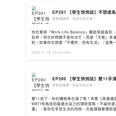
重點文章這裡
✉合作邀約：1
EP281 【學生悄悄話】不想
青春通識課｜從高中到大學！
--
Hosting pr
你也覺得「Work-Life Balance」聽
狂奔。但也許問題不是你太忙，而是「平衡」本
則。如果你也想要「不爆炸、但有生活」，這集一定要聽！
集亮點】 03:26 大學探索期忙什麼 課業社團實習
想自由接案 先培養專業與經驗 36:39 「年輕
2025-11-18
·
45 minutes
鐘測出你適合的科系 👉 https://tw104.pse
🎵Dreams, Canals, Classic by Joakim Karud
3.0 ㄧ Funkorama by Kevin MacLeod Link: http
Hosting provided by SoundOn
EP280 【學生悄悄話】雙11手
青春通識課｜從高中到大學！
雙11到了，你的購物車也滿了嗎？本集《青春通
MBTI性格找到最適合自己的理財策略。不論你
畫」，幫你在享受生活的同時，也能穩穩累積財富。 ㄧ 🎤主持
ㄧ 【本集亮點】 02:34 結帳前先冷靜！購物車