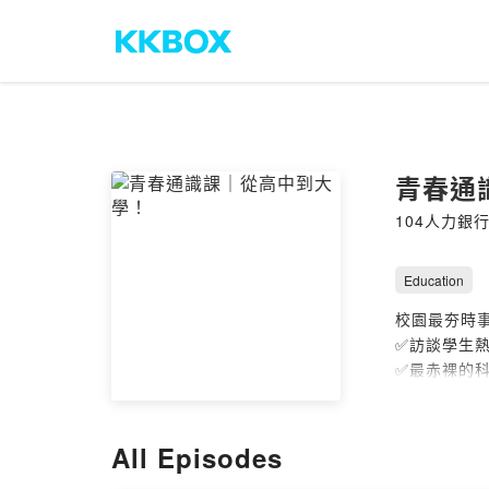
青春通
104人力銀
Education
校園最夯時事
✅訪談學生
✅最赤裸的
✅獨家！全
全台學生都在聽
All Episodes
追蹤我們的 IG