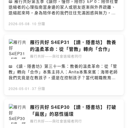
📖 雁行共好第五季《讀你，懂你，陪你》EP 0：陪伴社會
要刻意地告訴身體：「現在已經安全了。」透過放慢呼
不起勁、煩躁沒耐心等細微的身體燈號。有時候，我們最
退縮者的心理指南當身邊的家人或朋友逐漸與外界疏離、
吸、有意識地放鬆肩膀、允許自己表達情緒，哪怕只是短
需要的不是「再加油」，而是學會放慢，承認自己真的累
退縮起來時，身為陪伴者的我們往往充滿困惑與無力，甚
短幾分鐘，都能幫助神經系統慢慢離開戰場留言告訴我你
了2️⃣ 紅、藍、綠三種神經模式，你卡在哪個狀態？吳心理
至會陷入自責，懷疑自己是不是做得不夠、應該再多推一
對這一集的想法：
師分享了「多重迷走神經」的三種狀態：紅色（油門模
把？第五季雁行共好 Podcast：「讀你、懂你、陪你——
2026-05-08
·
10 分鐘
https://open.firstory.me/user/clmx3t384045e01w70fz
式）：高壓緊繃下的戰鬥狀態，忙到停不下來、煩躁易
陪伴退縮者面對還沒準備好的心理狀態」，由諮商心理師
w7jxc/commentsPowered by Firstory Hosting
怒。藍色（煞車模式）：極度疲累的關閉狀態，對事情失
張慧嬅老師 主持，帶領我們從心理專業出發，重新理解
去感覺，彷彿想逃離世界。綠色（安全狀態）：能放鬆修
「社會退縮」背後的多重脈絡，探索如何陪伴社會退縮
雁行共好 S4EP31 【讀．隱書坊】 教養
復、自在互動。真正健康的神經系統，不是永遠維持滿滿
者。這段旅程不提供快速的解方，而是邀請你一起重新思
的溫柔革命：從「管教」轉向「合作」
幹勁，而是能夠在油門與煞車之間靈活自由地切換3️⃣ 為什
考陪伴的意義✨ 本集節目亮點1️⃣ 從「修正問題」到「理解
麼休息了還是累？當心看不見的「背景耗電」假日整天躺
雁行共好——與社會退縮者同行
處境」，放下快速好轉的期待社會退縮常被外界誤解為懶
在床上滑手機，卻還是覺得沒有真正恢復？因為「身體停
惰或抗壓性低，也常被視為需要立刻被「修正」的問題。
📖 《讀．隱書坊》第三十一集：教養的溫柔革命：從「管
下來了，但神經系統沒有」。當我們處於焦慮、警戒、壓
然而，困境的改善從來不是一蹴可幾的。那些看似突然變
教」轉向「合作」本集主持人：Anita本集來賓：海蒂老師
力或自我要求中，就像手機未關閉的後台程式，會在看不
好的瞬間，其實都是長時間微小對話與嘗試的累積。我們
我們究竟是在教孩子，還是在控制孩子？當代親職教育的
見的地方持續消耗電力。疲憊不是脆弱，而是生活方式已
需要放下「盡快回到正軌」的期待，去理解並看見那些細
意義，正逐漸從強調服從的「管教」，走向重視關係與理
超過身體負荷的提醒留言告訴我你對這一集的想法：
微卻重要的轉化歷程2️⃣ 打破單一成功標準，從個人、關係
解的「合作」。本集節目由長期深耕阿德勒心理學的海蒂
2026-05-01
·
37 分鐘
https://open.firstory.me/user/clmx3t384045e01w70fz
到社會的全方位理解退縮並非單一事件造成。本季節目將
老師，帶領我們重新檢視習以為常的教養方式，並溫柔回
w7jxc/commentsPowered by Firstory Hosting
帶領我們從三個層次切入：深入「個人」退縮時的內在情
應父母在實踐中的不安與掙扎。這不僅是方法的改變，更
緒與生理反應；探討成長經驗與家庭「關係」如何影響自
是一場從控制走向連結的溫柔革命✨ 本集節目亮點1️⃣ 教養
雁行共好 S4EP30 【讀．隱書坊】 打破
我；並檢視「社會」對成功的單一價值觀。當停下腳步被
沒有標準答案，舊方法只是「不再適合」過去的傳統教養
「繭居」的惡性循環
視為不可接受時，我們該如何給予喘息的空間？3️⃣ 陪伴的
方式就像用手洗衣服，那並不是錯，但在資訊爆炸、強調
本質不是催促改變，而是「一起存在」陪伴並不等同於解
雁行共好——與社會退縮者同行
自我意識的當代社會，若仍以壓制與控制對待孩子，很容
決問題。很多時候，比起給予建議或催促對方振作，更重