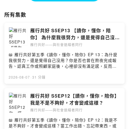
在動彈不得的枷鎖中，發現改變的契機。
所有集數
節目將以25集為一季，每季將由不同的主持群，以不同的風格形式，從
不同角度切入關於社會退縮者議題的探討。
雁行共好 S5EP13 【讀你，懂你，陪
齋藤環說：「心理創傷與康復的過程，必須與其他人事物相遇，再無其他
你】 為什麼我很努力，還是覺得自己沒
可能。」
用？
雁行共好——與社會退縮者同行
也思要說：「雁行共好，是同行、相伴、引動、鼓勵，一起往前的歷程。
📖 雁行共好第五季《讀你，懂你，陪你》EP 13：為什麼
唯有振翅齊飛，才能創造共好。」
我很努力，還是覺得自己沒用？你是否也曾在熬夜完成報
告、認真工作或照顧家庭後，心裡卻沒有滿足感，反而開
Powered by Firstory Hosting
始懷疑：「是不是做得還不夠好？」在本集節目中，主持
人慧嬅與來賓諮商心理師張瑋庭深入探討了這個許多人都
2026-08-07
·
31 分鐘
經歷過的心理狀態。我們常常不小心把自己的存在價值，
全部建立在最後的結果上。透過這集節目，讓我們一起學
習停下來，看見每個努力過程中的自己✨ 本集節目亮點1️⃣
雁行共好 S5EP12【讀你，懂你，陪你】
別把努力當理所當然，我們太習慣用結果定義個人價值很
我是不是不夠好，才會變成這樣？
多人不是沒有努力，而是習慣把完成的事情當成「應該做
雁行共好——與社會退縮者同行
的」，忽視了微小的成就。我們常將努力與成果強行綁在
一起，認為只有成功、獲得他人肯定時努力才算數；一旦
📖 雁行共好第五季《讀你，懂你，陪你》EP 12：我是不
結果不如預期，甚至沒有被選擇時，就下意識認為是自己
是不夠好，才會變成這樣？當工作出錯、忘記帶東西，或