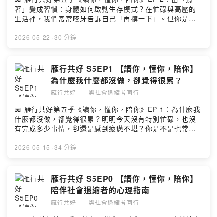
體是不是硬撐很久了？」當情緒被理解，神經系統才有機
己的方式，因為只要還沒開始，就還不用真正面對失敗、
著」變成習慣：身體如何啟動生存模式？在忙碌與高壓的
會重新感受到安全感，這也是療癒真正開始的地方留言告
批評與失望2️⃣ 焦慮型 vs. 麻木型，拖延可能是神經系統卡
生活裡，我們常常咬牙告訴自己「再撐一下」。但你是否
訴我你對這一集的想法：
住了拖延不只是意志力問題。當人面對壓力與恐懼時，神
發現，即便到了假日，身體卻依然緊繃、甚至莫名焦慮，
https://open.firstory.me/user/clmx3t384045e01w70fz
經系統會啟動保護機制。「焦慮型拖延」：大腦像踩著油
怎麼睡都睡不飽？本集節目再次邀請到吳翊涵心理師，與
2026-05-22
·
30 分鐘
w7jxc/commentsPowered by Firstory Hosting
門一直轉，身體卻無法前進。心理其實早就進入戰鬥狀
主持人慧嬅心理師一起從「神經科學」與「自律神經」的
態，光是焦慮就消耗大量能量，甚至比真正做事還累「麻
角度，帶我們深入探討「撐住」這件事原來，長期處於緊
木型拖延」：看似不在乎，其實是神經系統已過度耗竭。
繃的生存模式，未必能讓我們變得更強大，反而會讓身體
雁行共好 S5EP1 【讀你，懂你，陪你】
大腦選擇進入「凍結模式」以求安全，不是不想動，而是
逐漸失去調節的彈性✨ 本集節目亮點1️⃣ 撐著不會讓人變
為什麼我什麼都沒做，卻覺得很累？
真的動不了3️⃣ 想改變拖延，先從找回安全感與可控感開始
強，反而會讓大腦鎖死在「生存模式」我們常以為不斷承
真正困住人的往往是沒有被處理的情緒與恐懼。對於焦慮
雁行共好——與社會退縮者同行
受壓力能培養抗壓性，但《神經可塑性》一書指出，當人
型拖延，與其逼自己一次做到完美，不如從很小的事情開
反覆經歷高壓，大腦會強化這條神經連結，把緊繃當作
📖 雁行共好第五季《讀你，懂你，陪你》EP 1：為什麼我
始（如回一封信、做五分鐘），重新找回「我有在移動」
「預設模式」就像習慣了高速行駛的車，降不下來。真正
什麼都沒做，卻覺得很累？明明今天沒有特別忙碌，也沒
的可控感；對於麻木型拖延，則需要先「解凍」，恢復與
健康的神經系統，不是永遠維持高張力，而是能在警戒與
有完成多少事情，卻還是感到疲憊不堪？你是不是也常在
自己的連結。只有在感到安全時，人才能重新開始留言告
放鬆之間靈活切換2️⃣ 被忽略的壓力，最終會變成身體的發
心裡責怪自己：「我是不是太懶了？」本集節目邀請到諮
訴我你對這一集的想法：
炎與失眠壓力初期，身體早就發出提醒，但我們常選擇忽
商心理師吳翊涵，與主持人慧嬅老師一起從「神經系統」
2026-05-15
·
34 分鐘
https://open.firstory.me/user/clmx3t384045e01w70fz
略。就像機油燈亮了卻繼續騎車，最後直接在路上熄火長
與「耗竭」的角度，重新解開現代人難以言喻的身心疲
w7jxc/commentsPowered by Firstory Hosting
期的高壓會讓壓力荷爾蒙不斷分泌，轉化為濕疹、過敏、
勞。當大腦拼命想振作，其實身體早已發出了求救訊號。
腸胃不適等「發炎」反應；甚至讓神經系統把身體設定成
讓我們一起學習放慢，聽聽身體真正想說的話✨ 本集節目
雁行共好 S5EP0 【讀你，懂你，陪你】
「低能量」，導致淺眠、多夢、睡不飽，或是食慾的劇烈
亮點1️⃣ 不是你不夠努力，而是身體的「油箱」已經空了許
陪伴社會退縮者的心理指南
變化3️⃣ 從「撐住」回到「放鬆」，其實需要刻意練習我們
多人總是逼迫自己前進，期待心理師能「修好自己」以恢
從小被教導要忍耐、懂事，導致身體習慣了緊繃的防備狀
雁行共好——與社會退縮者同行
復高效運作。這就像一台油箱快空了的車，卻還拼命踩著
態。既然大腦能學會「撐住」，也能重新學會放鬆我們需
油門。現代社會對「累」不友善，讓我們習慣忽略長期提