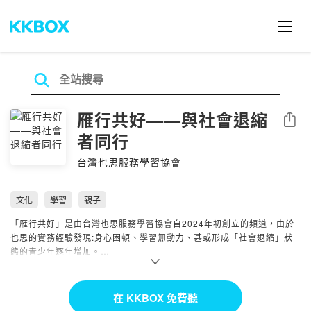
雁行共好——與社會退縮
分享
者同行
台灣也思服務學習協會
文化
學習
親子
「雁行共好」是由台灣也思服務學習協會自2024年初創立的頻道，由於
也思的實務經驗發現:身心困頓、學習無動力、甚或形成「社會退縮」狀
態的青少年逐年增加。
社會退縮現象是一道光譜，你我都在這道光譜上的某一點，有人曾經經
歷，有人仍在迷惘中起伏，無論如何，這些歷程都是生命經驗的一部分。
在 KKBOX 免費聽
我們將利用空中漫談，讓困頓的人兒感到被理解和被陪伴的溫暖，期許能