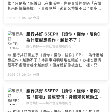
鬆的充電狀態，讓心靈重新被滋養2️⃣ 放下罪惡感，真正的
化？只是為了保護自己在生活中，你是否曾經歷過「突如
w7jxc/commentsPowered by Firstory Hosting
休息需要安全感許多人停下來時，內心會充滿焦慮，擔心
其來的情緒失控」，事後冷靜下來卻又懊惱不已？很多人
影響別人或是覺得自己不夠努力，導致神經系統始終維持
以為情緒化代表脾氣差、不成熟或缺乏自制力。本集節目
在高度警戒我們需要練習承認自己的有限，允許自己暫時
來賓吳翊涵諮商心理師將帶大家看見情緒失控背後的真
2026-06-05
·
32 分鐘
放下事情，告訴自己：「現在可以不用那麼用力，也沒關
相，失控往往不是人有意的行為，而是當身心長期處於緊
係。」3️⃣ 為自己打造專屬的「心靈陽台」在吵雜高壓的日
繃狀態時，我們的神經系統正在拼命保護自己✨ 本集節目
常裡，我們都需要一個可以喘口氣的「心靈陽台」。它不
亮點1️⃣ 脫離「容納之窗」的神經警報每個人平時都有一個
雁行共好 S5EP3 【讀你，懂你，陪你】
一定是真實的空間，也許只是一杯好喝的珍奶、一陣微
能調節情緒的「容納之窗」。當壓力、刺激或過去的創傷
為什麼越想振作，越動不了？
風，或是與朋友聊天的片刻記住那些讓你感到安定與被修
經驗超過承受範圍，人就會「脫窗」，進入暴躁易怒的過
復的感受，讓疲憊的神經系統有機會慢慢回到平靜留言告
雁行共好——與社會退縮者同行
度激發，或是放空關機的低度激發很多時候，大腦會將中
訴我你對這一集的想法：
性的刺激誤判為危險訊號，這並不是單純在生氣，而是一
📖 雁行共好第五季《讀你，懂你，陪你》EP 3：為什麼越
https://open.firstory.me/user/clmx3t384045e01w70fz
種為了保護自尊與自我認同的原始求生反應2️⃣ 情緒爆炸
想振作，越動不了？待辦事項明明堆在眼前，心裡也很清
w7jxc/commentsPowered by Firstory Hosting
前，身體早就在求救情緒失控就像一鍋正在加熱的水，沸
楚再不處理會越來越麻煩，但身體卻像被定住一樣，只能
騰前早就開始冒泡。在真正崩潰之前，身體往往已經發出
滑手機、發呆。我們常責怪自己「不夠自律」，但拖延症
警訊，例如呼吸急促、胸口悶住、耳鳴、肩膀緊繃或變得
真的只是懶惰嗎？本集來賓吳翊涵心理師這集將帶我們一
2026-05-29
·
34 分鐘
極度不耐煩試著練習觀察自己壓力累積時的細微變化，越
起從《拖延心理學》這本書中重新理解：為什麼人會越想
能辨識這些身體訊號，就越有機會在真正「脫窗」前先接
振作，卻越動不了。其實，許多拖延背後藏著深層的恐
住自己3️⃣ 情緒不是敵人，而是溫柔的提醒經歷失控的人，
懼，可能與神經系統的狀態有關✨ 本集節目亮點1️⃣ 拖延不
雁行共好 S5EP2 【讀你，懂你，陪你】
事後往往伴隨著羞愧與自責，進而陷入更壓抑的惡性循
只是沒做事，而是隱微的害怕與自我保護許多拖延者心中
當「撐著」變成習慣：身體如何啟動生存
環。但情緒的出現其實是神經系統的保護本能，它想傳達
藏著根深蒂固的信念：「如果我做了，卻沒有做好怎麼
模式？
的往往是：「我撐得太辛苦了」比起責怪自己怎麼又失
雁行共好——與社會退縮者同行
辦？」有人害怕失敗，有人害怕成功後要一直維持表現，
控，不如試著溫柔地問問自己：「最近是不是太累了？身
也有人擔心展現真實自己會不被喜歡拖延成了一種保護自
📖 雁行共好第五季《讀你，懂你，陪你》EP 2：當「撐