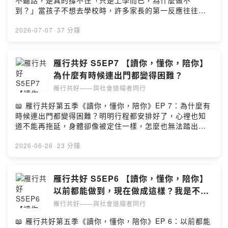
不聽話，是真的撐不住「只是上學而已，為什麼做不
的想法：
定的惡性循環2️⃣ 興趣與網路，是回到人群的溫和橋樑對於
到？」當孩子不想去學校時，許多家長的第一反應往往是
https://open.firstory.me/user/clmx3t384045e01w70fz
社交焦慮者來說，網路交友是負擔較低的人際練習，文字
焦慮、不解，甚至認為孩子不聽話本集節目來賓郝心友臨
w7jxc/commentsPowered by Firstory Hosting
可以修改、有安全距離；而共同興趣則能讓對話不必從零
床心理師與主持人慧嬅心理師將陪我們探討拒學背後的真
2026-07-07
·
37 分鐘
開始。有關係，總比完全沒有關係更重要。這代表他們仍
實心聲，心理師指出，拒學很少是單純的任性或不負責
保有建立連結的能力，這是未來延伸到現實生活的珍貴起
任，它其實是孩子在長期承受課業、人際或家庭高壓下，
點3️⃣ 理解，遠比一句「你勇敢一點」更重要面對社交焦慮
最後發展出來的「自救機制」與求救訊號✨ 本集節目亮點
雁行共好 S5EP7 【讀你，懂你，陪你】
者，一句「你主動一點、只是太害羞」往往無法帶來幫
1️⃣ 壓力超載與保護自尊的「自我保護機制」孩子的生活節
為什麼有時候連出門都變得困難？
助。他們不是不願意，而是身體像被定住般做不到。比起
奏緊繃，除了課業與家庭壓力，現代社群媒體更讓同儕排
催促，更重要的是理解他們每一次願意踏出門，可能都已
雁行共好——與社會退縮者同行
擠與焦慮 24 小時無法下線此外，許多原本優秀、追求完美
耗盡勇氣。當焦點從「讓所有人喜歡我」轉變為「尋找適
的孩子，在面對「不再是最厲害」的挫敗落差時，為了保
📖 雁行共好第五季《讀你，懂你，陪你》EP 7：為什麼有
合自己的關係」，並獲得身邊人的接納時，這份安全感將
護脆弱的自尊與自我價值，便可能發展出逃避體制的方
時候連出門都變得困難？明明行程都安排好了，心裡也知
成為他們離開孤島的橋樑留言告訴我你對這一集的想法：
式，潛意識在表達：「我真的撐不住了。」2️⃣ 高敏感特質
道不能再拖延，身體卻像被定住一樣，怎麼也無法踏出家
https://open.firstory.me/user/clmx3t384045e01w70fz
與身體率先發出的警訊拒學的孩子中，有不少屬於貼心、
門？當你無法出門時，腦中是不是也常出現「我怎麼這麼
w7jxc/commentsPowered by Firstory Hosting
善於觀察的高敏感族群。他們因過度在意他人想法，導致
懶」、「為什麼別人做得到我不行」的自責呢？其實，有
2026-06-26
·
23 分鐘
大腦無時無刻不在運轉而耗竭許多孩子在意識到焦慮之
時候動不了，真的不是你不夠努力。本集節目將繼續由郝
前，身體就率先發出警訊，出現反覆頭痛、肚子痛、噁心
心友臨床心理師，陪我們一起探討「出門」這件看似日
想吐等不適症狀，這其實是身體在幫忙說出還沒被看見的
常、有時卻無比艱難的事，看見藏在拖延與身體不適背後
雁行共好 S5EP6 【讀你，懂你，陪你】
痛苦3️⃣ 真正的陪伴是「接納感受」，而非急著說教當孩子
的真實心聲✨ 本集節目亮點1️⃣ 出門困難不是因為你懶，是
以前都能做到，現在做成這樣？我是不是
面臨困境，家長容易出現「忍一下就過去了」或「過度保
身體的壓力警報當生活壓力累積、身心狀態不佳時，大腦
變爛了？
護」兩種極端反應。此時孩子最需要的不是「不要想那麼
雁行共好——與社會退縮者同行
會進入警戒狀態，讓人產生逃避或想躲回被窩的衝動。很
多」等建議或大道理，而是大人願意蹲下來，用孩子的角
多時候，即使面對熟悉的事物也會感到艱難。身體往往比
📖 雁行共好第五季《讀你，懂你，陪你》EP 6：以前都能
度共感他們的孤單與委屈當行為背後的痛苦被看見與接
我們更早察覺焦慮，那些突如其來的頭痛、腸胃不適，其