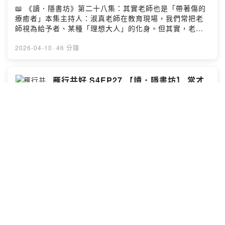
信，能讓人最終從被幫助走向能與他人共處🔜 下集預告：
題，容易將其標籤為不受教，卻忽略了背後的挫敗因此，
📖 《讀．隱書坊》第二十八集：其實老師也是「帶著傷的
教養的溫柔革命：從「管教」轉向「合作」留言告訴我你
連結關係先於管教行為才是改變的前提，讓孩子感受到被
療癒者」本集主持人：淑真老師在教育現場，我們常把老
對這一集的想法：Powered by Firstory Hosting
接納，引導才可能發生2️⃣ 以尊重與自然後果取代羞辱恐
師視為給予者、某種「理想大人」的化身。但其實，老師
懼，而非取消界線許多家長擔心正向教養等於無法無天，
也是在制度與關係中不斷受傷、再嘗試修復的「帶著傷的
但事實上，它強調的是拒絕透過羞辱與恐懼建立規則當孩
療癒者」本集節目邀請到《當教育會傷人》讀書會的帶領
2026-04-10
·
46 分鐘
子出現暴力或破壞行為時，大人仍需堅定介入設下界線關
人淑真老師。她將帶領我們從書本走入真實的教育與家庭
鍵在於處理順序：先透過陪伴讓情緒降溫、穩定，等回到
現場，揭開那些以「為你好」為名、卻在無意間造成的傷
可對話的狀態後，再引導孩子經驗行為帶來的自然後果，
痕。讓我們一起將教育從制度的框架，重新拉回「人」的
雁行共好 S4EP27 【讀．隱書坊】 當才
而非在情緒高漲時急著懲罰3️⃣ 教養的起點在大人，展現修
本質✨ 本集節目亮點1️⃣ 教育不只在學校，單一的「好」容
華撞見熱情：解鎖「天命」的關鍵
復關係的身教力量「當我們能量很低的時候，是做不到正
易變成壓迫淑真老師提醒，教育從來不只是學校，家庭的
向教養的。」透過積極暫停讓大人與孩子暫時離開情緒現
雁行共好——與社會退縮者同行
互動、社會對「好母親」或「成功」的期待，都是教育的
場，在冷靜中重建安全感正向教養不要求大人完美，更重
一部分。當我們對「好」的定義只剩下金字塔頂端的競爭
📖 《讀．隱書坊》第二十七集：當才華撞見熱情：解鎖
要的是修復關係的能力。當大人願意為自己的失控道歉
與排名時，孩子就容易被壓縮成單一面向，失去作為一個
「天命」的關鍵本集主持人：慧嬅心理師在傳統觀念裡，
（如：爸爸剛剛聲音太大，嚇到你了，對不起），正是示
完整的人的可能，傷害也因此產生2️⃣ 老師也在體制中受
我們常把財富與成績當作成功的唯一標準。但在這個選擇
範如何為錯誤負責，將權威關係轉化為真實互信的連結🔜
傷，覺察是療癒的起點不只學生與家長，老師同樣深受評
越來越多元的時代，真正的成功，是否其實源於個人天賦
下集預告：打破「繭居」的惡性循環留言告訴我你對這一
比與制度的牽動。當學生為了班級整潔競賽，拿著棉花棒
與熱情的交會？本集節目邀請到慧嬅老師與讀書會助教采
2026-04-03
·
35 分鐘
集的想法：Powered by Firstory Hosting
清理細節時，老師才驚覺自己也可能成了壓迫體系的一環
恩，帶領大家回顧前七次《讓天賦自由》讀書會的精華透
面對這些教育帶來的傷，淑真老師強調「覺察」的重要
過她們的對談，我們將重新思考「天命」的本質，並解開
性：當你特別不想面對某件事，那裡往往就有你的傷。唯
教育現場與家庭教養中，面對孩子才藝學習與未來探索的
雁行共好 S4EP26 【讀．隱書坊】 「累
有看見與理解，療癒才會真正開始3️⃣ 同理不能取代界線，
常見焦慮與盲點✨ 本集節目亮點1️⃣ 重新定義成功，尋找
是因為妳太在乎」：三寶媽從崩潰懷疑到
親職是在陪伴與管教間拿捏當代高度推崇「同理心」，但
「喜歡」與「擅長」交會的天命華人社會常被單一的成功
「教養式合作」的重生之路
過度同理（例如放任孩子在賣場失控）反而忽略了行為的
雁行共好——與社會退縮者同行
標準（如高收入、好成績）主導，卻忽略了能力的多元性