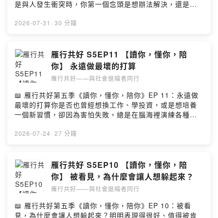
不夠好或沒有價值2️⃣ 努力、能力與別人的選擇是不同的
是與人發生衝突時，你第一個念頭是想辦法解決，還是下
事，價值不該只有一種標準人生若像只能贏不能輸的舞
意識地懷疑自己：「是不是我不夠好？」本集節目主持人
台、只靠成果來證明自己，會活得非常焦慮。張瑋庭心理
慧嬅邀請到諮商心理師張瑋庭，與我們聊聊這個許多人都
2026-07-31
·
30 分鐘
師以自身面試經驗為例指出，沒有被錄取或選擇，往往只
曾深深困擾的心理狀態。透過心理師的專業視角與真實經
是因為團隊需求或環境不適合，並不代表能力不足。我們
歷分享，我們將發現，真正讓人痛苦的往往不是犯錯本
應該學會區分努力、能力與他人的選擇，不讓暫時的結果
身，而是事後不斷自我責備的聲音。讓我們跟著這集節
雁行共好 S5EP11 【讀你，懂你，陪
否決整個自己3️⃣ 蹲低是在累積力量，努力的價值不該等成
目，練習把放在自己身上的重擔輕輕放下✨ 本集節目亮點
你】 永遠做最壞的打算
功才被看見張瑋庭心理師分享自己在備考期間看似停滯不
1️⃣ 真正折磨人的不是失敗，而是習慣「內部歸因」的自我
前的低潮，後來明白「跳得越高的人，起跳前都必須先蹲
雁行共好——與社會退縮者同行
否定我們常在出錯時，將所有責任攬在自己身上，把一次
下」。真正的成長藏在每天微小的累積裡，努力不一定會
的失誤放大成「我就是很糟的人」。心理學將這種習慣稱
📖 雁行共好第五季《讀你，懂你，陪你》EP 11：永遠做
立刻換來掌聲，但過程早已默默改變了我們。比起最後成
為「內部歸因」。但事實上，事情的結果往往交織著時間
最壞的打算你是否也曾經想換工作、學投資，或是想培養
功的那一天，那個在無人看見時依然願意前行的自己，同
不足、環境改變等外在因素，並不是一個人就能決定一切
一個新習慣，卻因為害怕失敗，總是在腦海裡演練各種最
樣值得被肯定留言告訴我你對這一集的想法：
的2️⃣ 把所有責任扛起來不代表成熟，反而會失去相信自己
壞的結果，最後只能告訴自己「再等等」？在本集節目中
https://open.firstory.me/user/clmx3t384045e01w70fz
的力量以為檢討自己就是負責任、覺得把原因歸咎於自己
，主持人慧嬅老師與臨床心理師郝心友，將帶我們深入探
2026-07-24
·
27 分鐘
w7jxc/commentsPowered by Firstory Hosting
比較可控，這樣的心態長期下來只會讓人變得越來越累。
討：為什麼我們總是先想到最糟的結果？讓我們一起練習
如果總是認定一切都是自己能力不足，久而久之會讓人害
理解這份焦慮，慢慢從一直準備的停滯走向真正的行動！✨
怕面對挑戰，把力氣全花在自責上，反而失去了往前走的
本集節目亮點1️⃣ 不改變是一種自我保護，負面記憶是大腦
雁行共好 S5EP10 【讀你，懂你，陪
力量3️⃣ 走出低潮的第一步是「願意說出挫折」，並對自己
的生存機制很多時候遲遲不行動，是因為「熟悉」比未知
你】 被看見，為什麼會讓人想躲起來？
公平一點羞愧感常讓人害怕被看見，但向信任的人分享焦
更有安全感。心理師指出，大腦中負責情緒與記憶的杏仁
慮，往往能幫助我們跳脫狹隘的視角。我們需要學習更公
雁行共好——與社會退縮者同行
核與海馬迴相近，這讓恐懼與失敗的經驗更容易被牢牢記
平地看待自己——承認有進步的空間，但也不忽略外在因
住。因此，大腦為了避免失去，往往會自動推演出各種失
📖 雁行共好第五季《讀你，懂你，陪你》EP 10：被看
素的影響。一次失誤不代表你是失敗的人，多一點理解，
敗情境，這並不是脆弱，而是人類天生的保護機制2️⃣ 改變
見，為什麼會讓人想躲起來？明明表現得很好、值得被肯