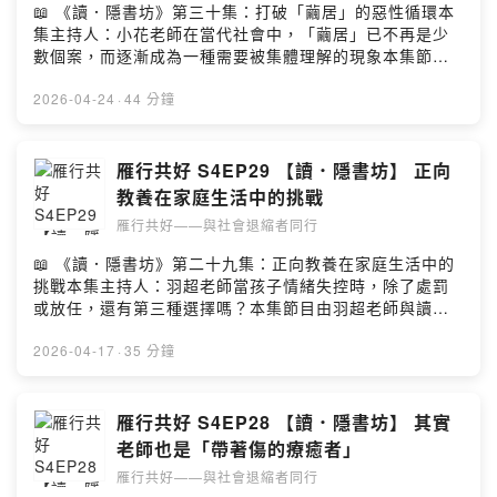
易產生衝突。教養方式需要隨著時代與孩子的價值觀進行
📖 《讀．隱書坊》第三十集：打破「繭居」的惡性循環本
要的是能夠與對方一起待在當下，允許那些卡關、停滯與
調整2️⃣ 溫和不等於討好，允許孩子面對界線時的不開心許
集主持人：小花老師在當代社會中，「繭居」已不再是少
不安如其所是地存在。對於長時間無法前進的人而言，
多父母把「溫和而堅定」誤解為「不能讓孩子不開心」，
數個案，而逐漸成為一種需要被集體理解的現象本集節目
「被理解與被看見」本身就是最深刻穩定的支持「雁行共
進而為了避免衝突而放棄原則。真正的溫和是態度上的尊
由小花老師與實務工作者宗仁，帶領我們深入探討繭居議
好」是大雁成群飛行的意象，在人生的低谷中彼此接住如
重，而不是結果上的討好我們應該練習成為尊重孩子感
題 。這不僅關乎個人，更牽動著家庭系統與社會結構的轉
2026-04-24
·
44 分鐘
果你或身邊的人還沒準備好面對世界，也沒關係。邀請你
受、同時能清楚表達界線的「和善型父母（Kind
變 。讓我們一起從絕望中尋找希望，看見從困境走向可能
點擊收聽本季節目，讓我們一起陪伴自己，也陪伴彼此留
parent）」3️⃣ 區分「讚美」與「鼓勵」，幫孩子建立內在
的路徑✨ 本集節目亮點1️⃣ 父母的體貼，有時反而成為繭居
言告訴我你對這一集的想法：
自信「讚美」是一種由上而下的評價（如：你考得好厲
的溫床？許多家長出於愛與保護，會將三餐送到孩子房門
雁行共好 S4EP29 【讀．隱書坊】 正向
https://open.firstory.me/user/clmx3t384045e01w70fz
害），容易讓孩子依賴外在肯定，將焦點放在結果。「鼓
口確保其基本生活需求被滿足。小花老師建議實務上可逐
w7jxc/commentsPowered by Firstory Hosting
教養在家庭生活中的挑戰
勵」則是非評價性的支持（如：我看到你花了很多時間準
步減少供應，讓「飢餓」重新成為促發行動的自然動力家
備），引導孩子回到自身經驗，理解努力與成果的連結。
雁行共好——與社會退縮者同行
長需要學習節制擔心，將「放手」視為建立新信任，因為
長期下來，鼓勵才能培養出不依賴外界認可的自信與責任
愛也包含讓對方有機會成長2️⃣ 重新思考價值：「自立」不
📖 《讀．隱書坊》第二十九集：正向教養在家庭生活中的
感敬請期待下週五《雁行共好第五季：​讀你、懂你、陪你​
等於立刻「就業」對多數家長而言，自立等同於找到一份
挑戰本集主持人：羽超老師當孩子情緒失控時，除了處罰
》正式開播！👉 https://pse.is/8zgcfm留言告訴我你對這
工作，但過早要求進入標準職場反而可能導致挫敗與再次
或放任，還有第三種選擇嗎？本集節目由羽超老師與讀書
一集的想法：
退縮自立應被理解為一種「能夠與他人合作的能力」，包
會成員韋諺，與我們一同拆解「正向教養」的真實挑戰。
https://open.firstory.me/user/clmx3t384045e01w70fz
含承諾與責任、信任與互動、在關係中持續參與成功不應
這不只是關於怎麼教孩子的技巧，更是一場大人重新學習
2026-04-17
·
35 分鐘
w7jxc/commentsPowered by Firstory Hosting
只以是否就業來衡量，從床上坐起來、願意出門一次，是
自我覺察、練習與孩子合作的過程讓我們誠實面對育兒現
否也已是一種突破與進步？3️⃣ 在低壓力的「微型社會」中
場的挫折，從理解出發，重新找回教養的安定力量✨ 本集
重新學習共處疫情與數位化放大了互動的缺口，繭居者所
節目亮點1️⃣ 行為背後，是渴望歸屬感與價值感的求救訊號
雁行共好 S4EP28 【讀．隱書坊】 其實
欠缺的往往是「與他人真實共處的經驗」打破循環的關鍵
正向教養源自阿德勒心理學，強調每個行為背後都有其目
老師也是「帶著傷的療癒者」
在於創造一個能練習社交的微型社會，參與是低壓力的且
的。當孩子出現偏差行為時，往往是在回應內心「我是否
不以績效為導向。在穩定的小型團體中累積安全感與互
雁行共好——與社會退縮者同行
被看見」或「我是否重要」的匱乏大人若只看見表面的問