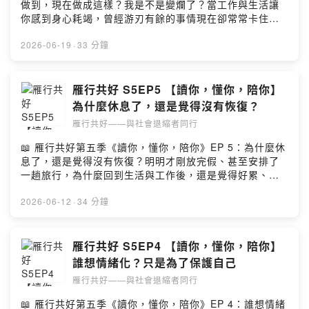
做到，現在做成這樣？我是不是變爛了？當工作與生活讓
納，這份安全感才是孩子重新站起來的起點留言告訴我你
實是身體在替你表達還沒被看見的壓力2️⃣ 最折磨人的，往
你感到身心耗竭，曾經游刃有餘的事情現在卻常常卡住，
對這一集的想法：
往是內心的自我批判比起出不了門，更讓人痛苦的是內心
你是不是也曾懷疑自己：「我是不是退步了？」這份落差
https://open.firstory.me/user/clmx3t384045e01w70fz
不斷責備自己的聲音。這份自責背後，其實藏著你對未來
感與挫敗，其實很多人都經歷過。本集節目主持人慧嬅心
2026-06-19
·
33 分鐘
w7jxc/commentsPowered by Firstory Hosting
的期待與在意，希望能繼續前進。但當這份期待變得過於
理師將與吳翊涵諮商心理師，陪我們一起聊聊：當自己變
嚴厲時，原本想推動自己的力量，反而會變成沉重的壓
得不像從前那樣「好」，我們該如何面對、如何溫柔地接
力，讓人更加無力3️⃣ 真正的休息，是不帶罪惡感地接住自
住自己？✨ 本集節目亮點1️⃣ 接受回不去以前，但不等於沒
雁行共好 S5EP5 【讀你，懂你，陪你】
己很多人的休息並不輕鬆，一邊躺在床上一邊覺得自己很
有未來當長期高壓讓身心發出警訊，我們常會焦慮地問：
為什麼休息了，還是覺得沒有恢復？
廢，把力氣都拿去對抗與責備自己，自然很難恢復能量。
「我什麼時候才能回到以前那個自己？」其實，經歷過壓
真正的休息，是在不需要責怪自己的狀態下，允許自己好
雁行共好——與社會退縮者同行
力與低谷後，我們可能不會再回到「什麼都沒發生前」的
好喘口氣當你願意理解並接納自己的疲憊，很多卡住的地
狀態但請記得，回不去以前，不等於沒有未來，也不等於
📖 雁行共好第五季《讀你，懂你，陪你》EP 5：為什麼休
方才有機會慢慢鬆動，這往往也是重新出發的開始留言告
永遠被困在現在2️⃣ 停止對自己的不公平，看見你做對的事
息了，還是覺得沒有恢復？明明才剛放完假、甚至安排了
訴我你對這一集的想法：
我們習慣放大自己做不好的地方，卻把撐過來的努力視為
一趟旅行，為什麼回到生活與工作後，還是覺得好累、好
https://open.firstory.me/user/clmx3t384045e01w70fz
理所當然。當低潮來臨，試著停下來問問自己：「是什麼
沒電？在現代人的生活裡，「要怎麼樣才能休息」似乎變
w7jxc/commentsPowered by Firstory Hosting
讓我撐到現在？」也許是責任、是家人，或是一個不願放
成了一件越來越困難的事本集節目來賓吳翊涵諮商心理師
2026-06-12
·
34 分鐘
棄的念頭。那些你以為微不足道的力量，其實就是支持你
與主持人慧嬅心理師，將與陪我們一起聊聊「休息」這件
繼續往前走的最大動力3️⃣ 「做不到」是一種狀態，不是你
日常卻不容易的事。他們發現，真正困擾我們的，也許不
的身分因為短暫的低潮或工作不順，我們容易把自己貼上
是沒有時間，而是我們已經忘了什麼才是能真正恢復自己
雁行共好 S5EP4 【讀你，懂你，陪你】
失敗者的標籤。但「做不到」只是一種狀態，並不代表你
的休息✨ 本集節目亮點1️⃣ 「什麼都不做」不等於真正的休
誰想情緒化？只是為了保護自己
這個人不好。學習告訴自己「我只是現在做不到」，給自
息我們常把休息當成另一種工作，像是出遊時排滿行程、
己多一些喘息的空間。即使只能匍匐前進，依然是前進留
雁行共好——與社會退縮者同行
放假也列滿待辦事項，表面上在放鬆，大腦卻停不下來真
言告訴我你對這一集的想法：
正的休息不只是停止動作，而是讓身心進入一種安全、放
📖 雁行共好第五季《讀你，懂你，陪你》EP 4：誰想情緒
https://open.firstory.me/user/clmx3t384045e01w70fz