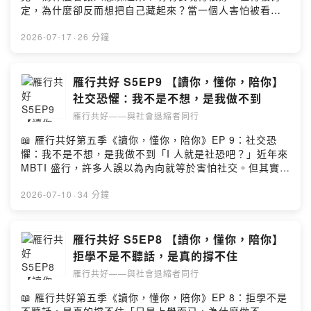
才有餘裕從經驗中學習留言告訴我你對這一集的想法：
不需一步到位，持續的「準備」本身就是改變很多人把改
定，為什麼卻反而想把自己藏起來？當一個人害怕被看
https://open.firstory.me/user/clmx3t384045e01w70fz
變想得太巨大，認為一定要有劇烈的變動才算跨出舒適
見，外人常以為只是因為害羞或缺乏自信。但其實，真正
w7jxc/commentsPowered by Firstory Hosting
圈。其實，願意接觸新資訊、慢慢鬆動原本的想法，就是
讓人害怕的往往不是「被注意」，而是被看見之後接踵而
2026-07-17
·
26 分鐘
改變的開始。千萬別因為門檻設得太高、渴望等待「百分
來的期待、比較與評價，甚至擔心下一次無法維持同樣的
之百準備好」的完美時刻，反而錯過了開始的機會3️⃣ 看見
標準本集節目，主持人慧嬅心理師再次邀請到郝心友臨床
焦慮背後的在乎，別讓過度準備成為前進的阻礙總是做最
心理師，陪我們一起探討許多人共有的心理困境：為什麼
雁行共好 S5EP9 【讀你，懂你，陪你】
壞打算的人往往不是膽小，而是心裡有想守護的事物。與
「被看見」反而會變成一種沉重的壓力✨ 本集節目亮點1️⃣
社交恐懼：我不是不想，是我做不到
其逼迫自己或催促他人，不如先問問：「我真正想保護的
稱讚帶來焦慮，源於不夠相信自己對許多人而言，被看見
是什麼？」適度的擔憂能帶來安全感，但過度的準備就像
雁行共好——與社會退縮者同行
不代表放鬆，而是另一場焦慮的開始。他們心底懷疑自
背著過重的背包爬山，反而讓人寸步難行留言告訴我你對
己，覺得成功只是一時的好運，總有一天會被拆穿。每一
📖 雁行共好第五季《讀你，懂你，陪你》EP 9：社交恐
這一集的想法：
次被稱讚，他們內心其實都在擔憂：「如果下一次失敗了
懼：我不是不想，是我做不到「I 人就是社恐吧？」近年來
https://open.firstory.me/user/clmx3t384045e01w70fz
怎麼辦？」2️⃣ 被高標準綁架：當努力只剩下完美或放棄長
MBTI 盛行，許多人誤以為內向就等於害怕社交。但其實，
w7jxc/commentsPowered by Firstory Hosting
期活在「沒有第一名就是不夠好」的高標準下，人容易走
真正的社交恐懼，並不是單純害羞或個性內向，而是一種
向極端。有些人拼命追求完美，即使成功也感受不到快
「想靠近，卻做不到」的痛苦狀態本集節目來賓郝心友臨
2026-07-10
·
34 分鐘
樂；有些人則乾脆選擇逃避，因為只要不出現、不努力，
床心理師將帶我們深入看見社交焦慮者的內心世界。其
就不需要面對「是不是我真的不夠好」的痛苦比較3️⃣ 若你
實，許多看似冷漠、不合群的人，內心反而比任何人都還
也害怕被討厭而隱藏自己，讓我們練習把目光拉回自身我
要渴望連結✨ 本集節目亮點1️⃣ 社交恐懼不等於內向，核心
雁行共好 S5EP8 【讀你，懂你，陪你】
們的大腦常會把少數負面的聲音無限放大，為了避免受
是「害怕被討厭」MBTI 的 I（內向） 指的是從獨處中獲得
拒學不是不聽話，是真的撐不住
傷，許多人選擇退縮邊緣。但心理師提醒，面對評價的恐
能量，這與社交焦慮是兩回事。社交焦慮者真正害怕的不
懼，我們該問的不是「別人怎麼看我」，而是「撇除所有
雁行共好——與社會退縮者同行
是「沒人喜歡自己」，而是極度恐懼「被任何人否定」。
人的評價，我真心喜歡做這件事嗎？」把注意力拉回當
他們會不停揣摩別人的反應，甚至將一次小失誤放大成
📖 雁行共好第五季《讀你，懂你，陪你》EP 8：拒學不是
下，接納那個不完美卻真實的自己留言告訴我你對這一集
「大家一定討厭我」，伴隨身體的不適反應，陷入自我否