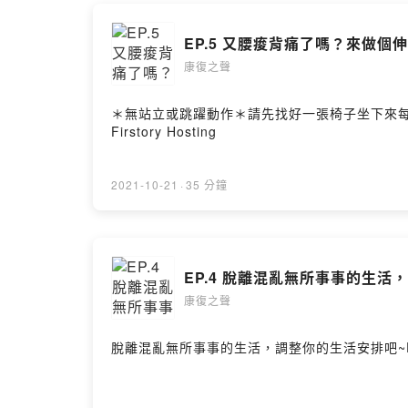
Powered by 
EP.5 又腰痠背痛了嗎？來做個
康復之聲
＊無站立或跳躍動作＊請先找好一張椅子坐下來每天
Firstory Hosting
2021-10-21
·
35 分鐘
EP.4 脫離混亂無所事事的生
康復之聲
脫離混亂無所事事的生活，調整你的生活安排吧~Powered 