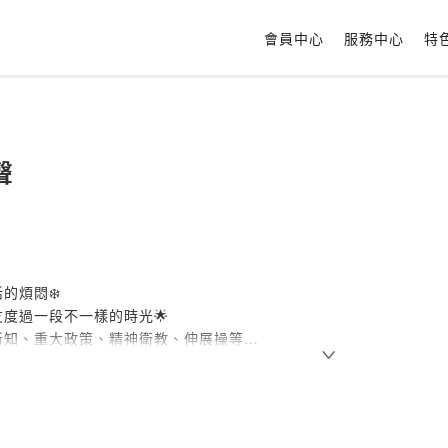
會員中心
服務中心
特
聲
的煩悶❄️
度過一段不一樣的時光🌟
新知、重大政策、精神衛教、伸展操等
變得更好👇
ttps://forms.gle/ghARVJKvMqiwviBe7