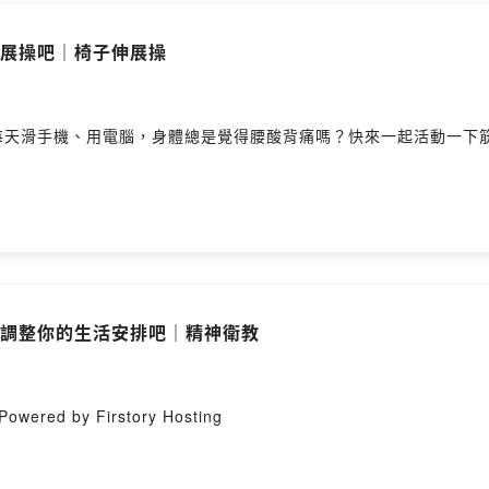
Firstory Hosting
伸展操吧｜椅子伸展操
滑手機、用電腦，身體總是覺得腰酸背痛嗎？快來一起活動一下筋骨吧
活，調整你的生活安排吧｜精神衛教
by Firstory Hosting