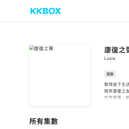
康復之
Lusia
健康
暫時放下生活
陪伴康復之友
包含時事、
-
幫助康復之聲
回饋表單：
h
所有集數