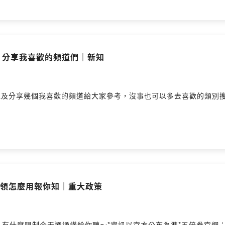
什麼？分享我喜歡的頻道們｜新知
麼，以及分享幾個我喜歡的頻道給大家參考，沒事也可以多去喜歡的類
怎麼領怎麼用報你知｜重大政策
天通通講給你聽～*資訊以官方公布為準*五倍券官網：https://5000.