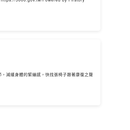
節，減緩身體的緊繃感，快找張椅子跟著康復之聲