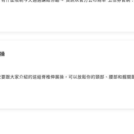
展操
次要跟大家介紹的這組脊椎伸展操，可以放鬆你的頸部、腰部和髖關