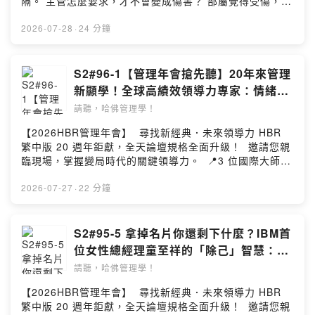
隔。 主管怎麼要求，才不會變成傷害？ 部屬覺得受傷，又
製作團隊 https://go.hbrtw.com/8wn9zd 💭 瑪利社長
迎至網站購買內容、或聯繫hbrtaiwan@cwgv.com.tw提出
真的變成小時候討厭的人了嗎？ 🔸 心理學拆解「最佳自
該怎麼說出口？ 💌 立即投稿 ▸ https://hbrtw.cc/eHPlY .
Facebook粉絲專頁 / gvm.hbrcc.mary 📩 業務配合邀約
合作想法。 --Hosting provided by SoundOn
我」與「典型自我」：為什麼我們總是不知不覺活成典型
【2026HBR管理年會】 尋找新經典．未來領導力 HBR
2026-07-28
·
24 分鐘
請來信｜hsuanjung@cwgv.com.tw .. 前往官網、管理地
自我？ 🔸 告別職場自動駕駛模式！重拾主動權的 4 個實
繁中版 20 週年鉅獻，全天論壇規格全面升級！ 邀請您親
圖、臉書、IG、Line，了解更多《哈佛商業評論》。 本集
踐練習 比起盲目迎合社會規則，你更需要停下來問自己：
臨現場，掌握變局時代的關鍵領導力。 📍3 位國際大師
內容由《哈佛商業評論》全球繁體中文版製作播出，禁止
「最近一次讓你覺得這一刻的我，很接近最佳自我是什麼
╳ 11 場專講論壇 從大局決策、供應鏈重組到情緒過勞，
S2#96-1【管理年會搶先聽】20年來管理
任何未經授權之重製（含公開分享與課程運用、引用）歡
時候？」 👉 相關文章請見〈新年再升級！如何把「最佳自
帶您一次帶走三大實戰解方。 ▪️ 時間：9/15 (二) 9:30–
迎至網站購買內容、或聯繫hbrtaiwan@cwgv.com.tw提出
新顯學！全球高績效領導力專家：情緒不
我」帶進領導現場？〉https://go.hbrtw.com/9e973w .
16:30 ▪️ 地點：台北遠東香格里拉 3 樓宴會廳 📅 3人同
合作想法。 --Hosting provided by SoundOn
再是私事，而是卓越領袖的「關鍵技
💡 如果你喜歡我們的節目，歡迎贊助我們
請聽，哈佛管理學！
行最超值！每席NT2,500，立即報名搶先入席 👉
https://hbrtw.cc/QsQy4 💡 聽得不過癮？立即註冊會員免
能」？｜Mary's Talk
https://go.cwgv.tw/hbrcc-summit . 你有沒有遇到過這種
【2026HBR管理年會】 尋找新經典．未來領導力 HBR
費閱讀全文 (會員每月免費讀三篇)
狀況，「明明是員工自己想走，卻惡意指控主管、強索資
繁中版 20 週年鉅獻，全天論壇規格全面升級！ 邀請您親
https://go.hbrtw.com/8wmzxy 💡 歡迎留言給瑪利社長與
遣費」？ 想堅守原則拒絕，又怕被亂告落入被動；想息事
臨現場，掌握變局時代的關鍵領導力。 📍3 位國際大師
製作團隊 https://go.hbrtw.com/8wn9zd 💭 瑪利社長
寧人給錢，心裡又委屈且後患無窮…… 這集來自 A 先生的
╳ 11 場專講論壇 從大局決策、供應鏈重組到情緒過勞，
Facebook粉絲專頁 / gvm.hbrcc.mary 📩 業務配合邀約
提問：面對員工明明想自請離職，卻拿霸凌當武器要資遣
帶您一次帶走三大實戰解方。 ▪️ 時間：9/15 (二) 9:30–
2026-07-27
·
22 分鐘
請來信｜hsuanjung@cwgv.com.tw .. 前往官網、管理地
費，企業與主管陷入了嚴重的卡關困境。 本集你會聽到：
16:30 ▪️ 地點：台北遠東香格里拉 3 樓宴會廳 📅 3人同
圖、臉書、IG、Line，了解更多《哈佛商業評論》。 本集
🔹員工自請離職卻硬要資遣費，該息事寧人還是堅守立
行最超值！每席NT2,500，立即報名搶先入席 👉
內容由《哈佛商業評論》全球繁體中文版製作播出，禁止
場？ 🔹面對惡意指控與捏造，企業保護主管與留存關鍵證
https://go.cwgv.tw/hbrcc-summit . 你是否也曾為了維持
S2#95-5 拿掉名片你還剩下什麼？IBM首
任何未經授權之重製（含公開分享與課程運用、引用）歡
據的防範策略 🔹面對這類員工離職後的資歷查核，如何合
主管「情緒穩定」的形象，在辦公室裡滿腦子壓力卻還要
迎至網站購買內容、或聯繫hbrtaiwan@cwgv.com.tw提出
位女性總經理童至祥的「除己」智慧：放
法、客觀陳述事實而不觸法？ 當遇到惡意捏造時，勇敢站
勉強微笑？ 根據 WHO 最新數據，全球每年因憂鬱與焦慮
合作想法。 --Hosting provided by SoundOn
下功勛與面子，是領導人最難的修煉｜哈
出來尋求管道自救，才是維持健全職場生態的唯一解答！
請聽，哈佛管理學！
損失的生產力代價高達 1 兆美元。 過去，情緒管理被視為
👉 相關文章請見 〈別因羞恥而沉默！被部下霸凌該如何自
佛人物面對面
個人的「軟實力」，但隨著新冠疫情與 Z 世代進入職場，
【2026HBR管理年會】 尋找新經典．未來領導力 HBR
救？〉https://go.hbrtw.com/9e8lk4 . 💡 如果你喜歡我們
情緒議題已正式從「私事」轉向為「管理課題」。 本集分
繁中版 20 週年鉅獻，全天論壇規格全面升級！ 邀請您親
的節目，歡迎贊助我們 https://hbrtw.cc/QsQy4 💡 聽得