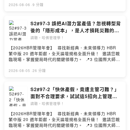
🔹「沒揪買雞排被罰450萬」是真的嗎？ 到底幾次不揪才
帶您一次帶走三大實戰解方。 ▪️ 時間：9/15 (二) 9:30–
2026-08-06
·
9 分鐘
算孤立霸凌？ 🔹過去功勳彪炳的「軍令如山、高效率」型
了解更多《哈佛商業評論》
16:30 ▪️ 地點：台北遠東香格里拉 3 樓宴會廳 📅 3人同
主管，為何現在成了最危險的觸法高風險群？ 🔹新法上路
官網：
https://www.hbrtaiwan.com/
行最超值！每席NT2,500，立即報名搶先入席 👉
可能造成「霸凌通膨」？主管、員工都還在摸索界線？ 🔹
FB：
https://www.facebook.com/hbrtaiwan
https://go.cwgv.tw/hbrcc-summit . 🎧 本集《數位總編
S2#97-3 誤把AI潛力當產值？忽視轉型背
主管如何善用職場「九宮格」與典章制度，不情緒化責
IG：
https://www.instagram.com/hbrtaiwan/
輯》的管理錦囊： **「道歉，不是把話說得多漂亮，而是
後的「隱形成本」，是人才損耗災難的開
罵，扮演「何時的壞人」？ 不論你是苦惱「現在到底該怎
LINE：
https://page.line.me/zfc8021l?openQrModal
讓對方看見你願意負責、修正，並且不再重犯。」 ** 你有
始｜週三編輯室
麼帶人」的主管，還是想搞懂職場權益與溝通界線的工作
請聽，哈佛管理學！
沒有發現，現在只要有企業出包，大家第一件事不是急著
者， 這一集都值得聽聽兩位專家，如何在平權時代找到
--
釐清事實，而是搶著當「閱卷老師」？ 許多企業一篇道歉
【2026HBR管理年會】 尋找新經典．未來領導力 HBR
「敢管理，也懂尊重」的新解方。 👉 相關文章請見〈別讓
Hosting provided by SoundOn
聲明發出來，底下的網友卻越看越火大，了解到危機處理
繁中版 20 週年鉅獻，全天論壇規格全面升級！ 邀請您親
職場霸凌重創雇主品牌：主管三招提高心理安全感〉
最常見的致命錯誤，似乎是「答非所問」 ——把焦點放在
臨現場，掌握變局時代的關鍵領導力。 📍3 位國際大師
https://go.hbrtw.com/9evc4s 〈職場霸凌專章上路：告
自己的初衷與委屈，卻悄悄把消費者真正關心的責任問題
╳ 11 場專講論壇 從大局決策、供應鏈重組到情緒過勞，
別傳統權威，啟動管理思維變革〉
給換掉了！ 本集你會聽到： 🔹為什麼光說「對不起」沒
帶您一次帶走三大實戰解方。 ▪️ 時間：9/15 (二) 9:30–
2026-08-05
·
26 分鐘
https://go.hbrtw.com/9evewu 〈丟掉過時領導！不當
用，主動提供補償才能展現負責態度？ 🔹承擔責任別甩
16:30 ▪️ 地點：台北遠東香格里拉 3 樓宴會廳 📅 3人同
「天威難測」主管，六點攻略讀懂年輕世代〉
鍋，先承認「這是我們沒做好」，說明才有說服力 🔹用具
行最超值！每席NT2,500，立即報名搶先入席 👉
https://go.hbrtw.com/9evear 👉立即做〈職場霸凌制度
體事實說明問題根源，讓顧客相信你真的知道問題出在哪
https://go.cwgv.tw/hbrcc-summit . 會議室裡主管激昂地
S2#97-2「快休產假，竟遭主管刁難？」
健診〉https://yicheng.net.tw/workplace-bullying-
裡 🔹具體承諾避免重犯，拿出明確的改善措施與警示機
喊著「用 AI 降本增效！」，你跟著大家點頭附和，看起來
assessment-article/ 下載〈職場霸凌九宮格〉
面對不合理要求，試試這5招向上管理對
制，才能降低不安 當看見企業真的願意為錯誤負責、並做
對新工具抱持開放與熱情。 但回到座位打開電腦，迎接你
https://go.hbrtw.com/9flxct . 💡 如果你喜歡我們的節
策｜Dear Mary
出改變時，也許就能獲得真正原諒！ 👉 相關文章請見〈掌
請聽，哈佛管理學！
的是無限循環的修改提示詞、比對錯漏，以及比自己從頭
目，歡迎贊助我們 https://hbrtw.cc/QsQy4 💡 聽得不過
握五大道歉要素，讓顧客把壞情緒轉成好印象〉
做還高的查核成本…… 原本期待 AI 能幫忙減輕負擔，最
癮？立即註冊會員免費閱讀全文 (會員每月免費讀三篇)
【2026HBR管理年會】 尋找新經典．未來領導力 HBR
https://go.hbrtw.com/9f6tsu . 💡 如果你喜歡我們的節
後卻發現自己變成了天天幫 AI 擦屁股的AI 保母。 面對組
https://go.hbrtw.com/8wmzxy 💡 歡迎留言給瑪利社長與
繁中版 20 週年鉅獻，全天論壇規格全面升級！ 邀請您親
目，歡迎贊助我們 https://hbrtw.cc/QsQy4 💡 聽得不過
織將「AI 潛力」誤當成「已實現生產力」所帶來的焦慮與
製作團隊 https://go.hbrtw.com/8wn9zd 💭 瑪利社長
臨現場，掌握變局時代的關鍵領導力。 📍3 位國際大師
癮？立即註冊會員免費閱讀全文 (會員每月免費讀三篇)
過勞， 想要擺脫「降本增累」的惡性循環，關鍵在於我們