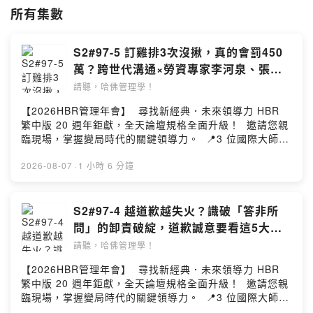
文新聞獎、曾虛白新聞獎和亞洲卓越新聞獎等。這回，Mary希望用最平
所有集數
易近人的方式，融合過去財經採訪的經驗與心得，轉譯《哈佛商業評論》
的關鍵趨勢，找出人人身上的哈佛DNA。
S2#97-5 訂雞排3次沒揪，真的會罰450
每一週的節目由五個系列組成：
萬？跨世代溝通×勞資專家李河泉、張舜
【Mary’s Talk】 週一由主持人Mary精選一篇《哈佛商業評論》繁體中
智拆解：主管怕踩線、員工敢發聲，平權
文版的推薦文章，分享領導人與主管必知的管理新趨勢，快速吸收商業思
請聽，哈佛管理學！
維，輕鬆Get哈佛知識。
時代如何重塑好言好語職場？｜哈佛人物
【2026HBR管理年會】 尋找新經典．未來領導力 HBR
【Dear Mary信箱】週二，打開你的職場專屬信箱。不論是主管難溝通、
面對面
繁中版 20 週年鉅獻，全天論壇規格全面升級！ 邀請您親
同事有心結、工作上卡關...寫信來吧，讓《Dear Mary》接住你的煩惱，
臨現場，掌握變局時代的關鍵領導力。 📍3 位國際大師
陪你一起找到出口。
╳ 11 場專講論壇 從大局決策、供應鏈重組到情緒過勞，
【週三編輯室】週三由HBR-CC 資深編輯團隊將探討大家關心的職場難
帶您一次帶走三大實戰解方。 ▪️ 時間：9/15 (二) 9:30–
2026-08-07
·
1 小時 6 分鐘
題，連結《哈佛商業評論》在職場、職涯、自我管理和自我成長方面的議
16:30 ▪️ 地點：台北遠東香格里拉 3 樓宴會廳 📅 3人同
題，陪伴你共同解決問題，提升職涯從 A 到 A+。
行最超值！每席NT2,500，立即報名搶先入席 👉
【AI數位總編輯】週四，由HBR-CC總編輯鄧嘉玲的數位分身—Jane來
https://go.cwgv.tw/hbrcc-summit . 🎧 本集來賓：澤鈺
S2#97-4 越道歉越失火？識破「答非所
給大家一份管理錦囊，讓你用一頓早餐的時間，聽懂全球頂尖管理大師的
智庫總經理 李河泉、羿誠企管總經理 張舜智 你以前罵我
關鍵觀點。一集一個觀念，一次一個啟發；讓管理變得有感，讓知識貼近
問」的卸責破綻，道歉誠意要看這5大關
是豬我坦然接受，現在我是主管了，為什麼不能罵底下是
生活。
鍵｜AI 數位總編輯
請聽，哈佛管理學！
豬？ 主管一句「你是碩士，怎麼做出這種水準？」在現在
【哈佛人物面對面】讓Mary用一杯咖啡的時間，彙整哈佛主題知識，邀
可能已經默默踩到紅線… 自從《職業安全衛生法》的職場
請你我身邊各行各業的代表人物，不論是正在起步發展的新興創業家、時
【2026HBR管理年會】 尋找新經典．未來領導力 HBR
霸凌專章正式上路後，職場生態正在經歷一場前所未有的
下最夯的YouTuber或是你家巷口的飲料店老闆，都是我們的邀約對象。
繁中版 20 週年鉅獻，全天論壇規格全面升級！ 邀請您親
劇烈震盪！ 難道主管只能選擇「卑微管理」或「放棄當主
擁有哈佛DNA的他們，將跟我們一起聊聊自己在經營、管理上的故事，
臨現場，掌握變局時代的關鍵領導力。 📍3 位國際大師
管」？員工申訴真的能解決所有問題嗎？ 你將聽到：
想知道他們如何運用商業思維解決難題，聽下去就對。
╳ 11 場專講論壇 從大局決策、供應鏈重組到情緒過勞，