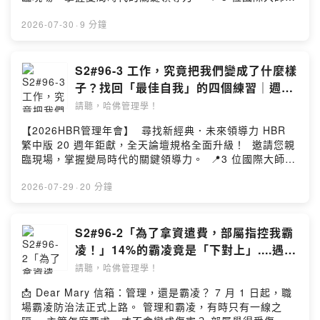
到 25%。但前提是，沒有信任，就沒有不同的聲音；沒有
「資訊過多卻無法決策」的核心焦慮與破解之道 🔹 修煉領
╳ 11 場專講論壇 從大局決策、供應鏈重組到情緒過勞，
不同的聲音，創新也很難發生。 這集你將聽到： 🔹 如何
導人的日常適應力：敏捷、韌性、遠見 🔹 揭 EMBA 迷
帶您一次帶走三大實戰解方。 ▪️ 時間：9/15 (二) 9:30–
2026-07-30
·
9 分鐘
從「讀空氣」建立跨文化信任？ 🔹 每半年一次的「傾聽之
思：這裡不是高級俱樂部，是「生存修煉場」 如何在混
16:30 ▪️ 地點：台北遠東香格里拉 3 樓宴會廳 📅 3人同
旅」，如何化為組織內部的創新基石？ 🔹 從「我們辦不
亂中保持遠見與復原力是當前我們都可能面臨的挑戰，臺
行最超值！每席NT2,500，立即報名搶先入席 👉
到」到「我們可以怎麼試試看」，她如何用 Can Do 精神
大 EMBA 執行長何耕宇提醒：管理沒有標準答案，領導人
https://go.cwgv.tw/hbrcc-summit . 🎧 本集《數位總編
S2#96-3 工作，究竟把我們變成了什麼樣
鼓勵團隊冒險與創新？ 🔹 預防勝於治療！健保與公共衛生
別再試圖樣樣精通，該修煉的是「日常適應力」，將環境
輯》的管理錦囊： 「真誠，不是想說什麼就說什麼，而是
如何從昂貴的後端治療，逐步走向前端預防？ 面對超高齡
子？找回「最佳自我」的四個練習｜週三
衝擊轉化為企業進化的跳板！ 👉 請見相關文章〈突圍變
知道什麼該說、怎麼說。」 你身邊是否也有這樣的主管？
化社會，Tina 指出：「我們需要的不只是延長生命，而是
編輯室
局：領導人的日常適應力修練〉
請聽，哈佛管理學！
總是說著「我這個人不喜歡拐彎抹角」、「我是對你有期
延長健康壽命（Health Span）。」這一集，聽 GSK 台灣
https://go.hbrtw.com/9eav5p . 💡 如果你喜歡我們的節
待才這樣說」，卻在無意間讓部屬感到受挫，甚至演變成
總經理如何用傾聽建立信任，讓員工敢說真話、讓不同的
【2026HBR管理年會】 尋找新經典．未來領導力 HBR
目，歡迎贊助我們 https://hbrtw.cc/QsQy4 💡 聽得不過
職場霸凌？ 許多領導者把「做自己」當成免責聲明，卻忽
聲音成為創新的起點；也從醫療視角出發，思考如何從社
繁中版 20 週年鉅獻，全天論壇規格全面升級！ 邀請您親
癮？立即註冊會員免費閱讀全文 (會員每月免費讀三篇)
略了真誠必須包含：自我認識、情境判斷，以及對他人的
區健康促進與疾病預防做起，翻轉不老台灣的未來。 👉 請
臨現場，掌握變局時代的關鍵領導力。 📍3 位國際大師
https://go.hbrtw.com/8wmzxy 💡 歡迎留言給瑪利社長與
責任。 如果只顧著表達真實的自己，原本用來建立信任的
見相關文章〈打造健康自我管理策略〉
╳ 11 場專講論壇 從大局決策、供應鏈重組到情緒過勞，
製作團隊 https://go.hbrtw.com/8wn9zd 💭 瑪利社長
真誠，反而會成為破壞關係的利刃。 本集將解析如何拿捏
https://go.hbrtw.com/9buq4j . 💡 如果你喜歡我們的節
帶您一次帶走三大實戰解方。 ▪️ 時間：9/15 (二) 9:30–
2026-07-29
·
20 分鐘
Facebook粉絲專頁 / gvm.hbrcc.mary 📩 業務配合邀約
「真誠」的界線，並帶你掌握既坦率又不傷人的溝通心
目，歡迎贊助我們 https://hbrtw.cc/QsQy4 💡 聽得不過
16:30 ▪️ 地點：台北遠東香格里拉 3 樓宴會廳 📅 3人同
請來信｜hsuanjung@cwgv.com.tw .. 前往官網、管理地
法： 🔹 容易導致失敗的 3 種領導人特質 🔹 既真誠又不傷
癮？立即註冊會員免費閱讀全文 (會員每月免費讀三篇)
行最超值！每席NT2,500，立即報名搶先入席 👉
圖、臉書、IG、Line，了解更多《哈佛商業評論》。 本集
人的 5 步驟溝通法 🔹 開口前的 4 個自我檢視提問 別讓你
https://go.hbrtw.com/8wmzxy 💡 歡迎留言給瑪利社長與
https://go.cwgv.tw/hbrcc-summit . 我們是怎麼一步步，
S2#96-2「為了拿資遣費，部屬指控我霸
內容由《哈佛商業評論》全球繁體中文版製作播出，禁止
的直率變成傷害，一起學習更有智慧的職場溝通術！ 👉 相
製作團隊 https://go.hbrtw.com/8wn9zd 💭 瑪利社長
變成小時候自己討厭的那個大人？ 開會不敢發言、面對不
任何未經授權之重製（含公開分享與課程運用、引用）歡
凌！」14%的霸凌竟是「下對上」....遇到
關文章請見〈做自己請小心，真誠對話不是口無遮攔〉
Facebook粉絲專頁 / gvm.hbrcc.mary 📩 業務配合邀約
合理要求只敢點頭、只在茶水間抱怨…… 我們不是突然變
迎至網站購買內容、或聯繫hbrtaiwan@cwgv.com.tw提出
惡意栽贓，主管如何自保？｜Dear Mary
https://go.hbrtw.com/9egfxg . 💡 如果你喜歡我們的節
請聽，哈佛管理學！
請來信｜hsuanjung@cwgv.com.tw .. 前往官網、管理地
了，而是在一次次微小的選擇裡，讓「典型自我」慢慢取
合作想法。 --Hosting provided by SoundOn
目，歡迎贊助我們 https://hbrtw.cc/QsQy4 💡 聽得不過
圖、臉書、IG、Line，了解更多《哈佛商業評論》。 本集
代「最佳自我」。 想跳脫這種自動駕駛，找回原本想成為
📩 Dear Mary 信箱：管理，還是霸凌？ 7 月 1 日起，職
癮？立即註冊會員免費閱讀全文 (會員每月免費讀三篇)
內容由《哈佛商業評論》全球繁體中文版製作播出，禁止
的自己，第一步，就是學會辨認什麼才是「最佳自我」。
場霸凌防治法正式上路。 管理和霸凌，有時只有一線之
https://go.hbrtw.com/8wmzxy 💡 歡迎留言給瑪利社長與
任何未經授權之重製（含公開分享與課程運用、引用）歡
你會聽到： 🔸 「初級大人」與「高級大人」的迷思：我們