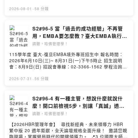
座！解密 6 大壓力應對原型 🔹 平常心減壓：打造抗壓韌
迎至網站購買內容、或聯繫hbrtaiwan@cwgv.com.tw提出
涯中最喜歡的團隊。」GSK 台灣總經理 Tina Graves 如
製作團隊 https://go.hbrtw.com/8wn9zd 💭 瑪利社長
性的關鍵心法 聽完這一集，不妨也問問自己或團隊同仁：
合作想法。 --Hosting provided by SoundOn
此感性地告白。 走過日本、加拿大、比利時、新加坡，最
2026-08-01
·
58 分鐘
Facebook粉絲專頁 / gvm.hbrcc.mary 📩 業務配合邀約
「我是屬於哪一種領導類型？」了解自己的罩門，才能在
後來到台灣，Tina 發現台灣職場有一種普遍的現象——在
請來信｜hsuanjung@cwgv.com.tw . 前往官網、管理地
亂世中把壓力轉化為最好的成長契機！ 👉 相關文章請見
追求卓越執行的同時，也極度重視團隊和諧。她笑稱自己
圖、臉書、IG、Line，了解更多《哈佛商業評論》。 本集
〈領導不受限：六種模式迎戰高壓〉
有時會讓員工「抓狂」，因為她總是不斷鼓勵這群「謙
S2#96-5 當「過去的成功經驗」不再管
內容由《哈佛商業評論》全球繁體中文版製作播出，禁止
https://go.hbrtw.com/9eng2k 💌 開啟 Dear Mary 信箱
虛」的台灣人才：「你們做得太棒了，要大聲說出來，讓
任何未經授權之重製（含公開分享與課程運用、引用）歡
用，EMBA要怎麼教？臺大EMBA執行長
▸https://hbrtw.cc/eHPlY . 💡 如果你喜歡我們的節目，歡
全球看見台灣的影響力！」 從英文老師到跨國生物製藥公
迎至網站購買內容、或聯繫hbrtaiwan@cwgv.com.tw提出
何耕宇：老闆最該丟掉的是「下指令」｜
迎贊助我們 https://hbrtw.cc/QsQy4 💡 聽得不過癮？立
請聽，哈佛管理學！
司總經理，Tina 深刻體會：跨文化領導的關鍵，除了理解
合作想法。 --Hosting provided by SoundOn
即註冊會員免費閱讀全文 (會員每月免費讀三篇)
哈佛人物面對面
市場，更重要的是理解「人」。初到台灣，她沒有急著套
115學年度 臺大-復旦EMBA境外專班招生中 報名時間：
https://go.hbrtw.com/8wmzxy 💡 歡迎留言給瑪利社長與
用西方直接的溝通方式，而是運用過去在日本學會的「讀
2026年6月10日(三)~ 8月31日(一)下午5時止 招生說明
製作團隊 https://go.hbrtw.com/8wn9zd 💭 瑪利社長
懂空氣」，理解那些「沒被說出口的訊息」。她更推動
會：8月9日(日) 招說會專線：02-3366-1562 學程洽詢：
Facebook粉絲專頁 / gvm.hbrcc.mary 📩 業務配合邀約
「傾聽之旅（Listening Tour）」，每半年與基層員工對
02-3366-5406 ＊更多詳情請至臺大EMBA
請來信｜hsuanjung@cwgv.com.tw . 前往官網、管理地
談，從第一線的聲音中找出管理盲點。 當公司準備發展腫
https://management.ntu.edu.tw/EMBA/ ＊LINE官方帳
2026-07-31
·
56 分鐘
圖、臉書、IG、Line，了解更多《哈佛商業評論》。 本集
瘤醫療領域，原本計畫從外部招募人才，員工卻向她提
號https://lin.ee/OFlnhUY ＊相關資訊請以招生簡章公告
內容由《哈佛商業評論》全球繁體中文版製作播出，禁止
出：「你鼓勵我們學習成長，為什麼機會只留給外面的
為準 . 【本集節目由 臺大EMBA 贊助播出】 🎧 本集來
任何未經授權之重製（含公開分享與課程運用、引用）歡
人？」 Tina 聽進去了，成功推動了「腫瘤訓練營
賓：臺大管理學院副院長暨EMBA 執行長 何耕宇 在 AI 技
S2#96-4 有一種主管，想說什麼就說什
迎至網站購買內容、或聯繫hbrtaiwan@cwgv.com.tw提出
（Oncology Boot Camp）」，讓內部同仁透過培訓與考
術爆發、地緣政治動盪的「天天都在變」的時代，過去經
合作想法。 --Hosting provided by SoundOn
麼！開口前檢視5步，別讓「真誠」透支
核，取得跨領域的機會。一個員工敢說出口的質疑，最後
營企業的成功經驗早已紛紛失靈。 面對資訊過載的「新焦
團隊信任｜AI 數位總編輯
成為人才培育與組織創新的起點。 Tina 在公司裡常說一句
請聽，哈佛管理學！
慮」，領導人該如何穿越迷霧？何執行長分享他帶領高階
話：「別替別人說不（Don't say no for others）。」如
經理人遠赴海外移地教學的震撼洞察，為現代領導者梳理
【2026HBR管理年會】 尋找新經典．未來領導力 HBR
果你連問都沒有問、連試都沒有試，答案就已經是
出突圍變局的關鍵心法。 本集你將聽到： 🔹 三個世紀的
繁中版 20 週年鉅獻，全天論壇規格全面升級！ 邀請您親
「不」。即使一個瘋狂的想法做不到 100%，也可能先做
聖家堂，竟然是頂尖商學院的管理個案？ 🔹 現代領導人
臨現場，掌握變局時代的關鍵領導力。 📍3 位國際大師