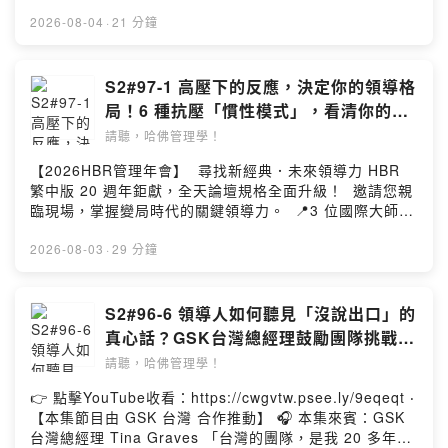
Facebook粉絲專頁 / gvm.hbrcc.mary 📩 業務配合邀約
╳ 11 場專講論壇 從大局決策、供應鏈重組到情緒過勞，
https://go.hbrtw.com/8wmzxy 💡 歡迎留言給瑪利社長與
不能盲目預支體力， 而是要為團隊與自己建立一套務實的
請來信｜hsuanjung@cwgv.com.tw . 前往官網、管理地
帶您一次帶走三大實戰解方。 ▪️ 時間：9/15 (二) 9:30–
2026-08-04
·
21 分鐘
製作團隊 https://go.hbrtw.com/8wn9zd 💭 瑪利社長
驗證與工作流重塑機制！ 本集精彩聽點： 🔸老闆以為開口
圖、臉書、IG、Line，了解更多《哈佛商業評論》。 本集
16:30 ▪️ 地點：台北遠東香格里拉 3 樓宴會廳 📅 3人同
Facebook粉絲專頁 / gvm.hbrcc.mary 📩 業務配合邀約
講完 AI 就做完？揭開職場「降本增累」被忽略的隱形成本
內容由《哈佛商業評論》全球繁體中文版製作播出，禁止
行最超值！每席NT2,500，立即報名搶先入席 👉
請來信｜hsuanjung@cwgv.com.tw . 前往官網、管理地
真相 🔸「降本增效」還是「降本增累」？揭開預支員工體
任何未經授權之重製（含公開分享與課程運用、引用）歡
https://go.cwgv.tw/hbrcc-summit . 當上司提出不切實際
S2#97-1 高壓下的反應，決定你的領導格
圖、臉書、IG、Line，了解更多《哈佛商業評論》。 本集
力所帶來的三重代價 🔸HBR 學者提出的務實轉型 3 步
迎至網站購買內容、或聯繫hbrtaiwan@cwgv.com.tw提出
的要求，甚至影響到自身情緒， 我們能做的只能默默任氣
內容由《哈佛商業評論》全球繁體中文版製作播出，禁止
局！6 種抗壓「慣性模式」，看清你的罩
驟：精準鎖定試點、精算隱形成本、重塑流程後再談人力
合作想法。 --Hosting provided by SoundOn
吞聲、含淚硬撐嗎？ 這集來自 L 小姐 的提問：入職後向
任何未經授權之重製（含公開分享與課程運用、引用）歡
門｜Mary's Talk
想要避免優秀人才陷入無謂的磨損與過勞，我們可以捫心
請聽，哈佛管理學！
公司告知「懷孕」，沒想到接連迎來老闆不合理要求與對
迎至網站購買內容、或聯繫hbrtaiwan@cwgv.com.tw提出
自問一句：「我們推動 AI，是真的讓人做出更多價值，還
待……這究竟是合理的工作挑戰，還是職場霸凌？ 本集你
合作想法。 --Hosting provided by SoundOn
【2026HBR管理年會】 尋找新經典．未來領導力 HBR
是只給員工戴上了數位鞭子？」 👉 相關文章請見〈別將潛
會聽到： 🔹懂得「具體記錄作法與困難」，用客觀事實讓
繁中版 20 週年鉅獻，全天論壇規格全面升級！ 邀請您親
力當生產力：識破AI裁員潮下削減成本的拙劣藉口〉
主管看到現實的邊界！ 🔹與其單方面接受或抗拒，不如發
臨現場，掌握變局時代的關鍵領導力。 📍3 位國際大師
https://go.hbrtw.com/9f4kgl 🎧 延伸學習〈AI轉型、策略
起一場有建設性的協商 🔹保護自身權益的同時，也可以試
╳ 11 場專講論壇 從大局決策、供應鏈重組到情緒過勞，
方向一直變，看不到盡頭？你知道這讓你有多累嗎？〉
著去同理上司背後承擔的壓力 面對不合理的職場要求，退
帶您一次帶走三大實戰解方。 ▪️ 時間：9/15 (二) 9:30–
2026-08-03
·
29 分鐘
https://hbr.pse.is/9fjyt4 . 💡 如果你喜歡我們的節目，歡
縮與埋怨永遠無法解決問題。 了解如何建立界限，透過客
16:30 ▪️ 地點：台北遠東香格里拉 3 樓宴會廳 📅 3人同
迎贊助我們 https://hbrtw.cc/QsQy4 💡 聽得不過癮？立
觀紀錄、換位思考與建設性協商，不僅能同理上級也能為
行最超值！每席NT2,500，立即報名搶先入席 👉
即註冊會員免費閱讀全文 (會員每月免費讀三篇)
自己贏得尊重，打造一個既有保障、又能理性對話的工作
https://go.cwgv.tw/hbrcc-summit . 你最近也覺得壓力快
S2#96-6 領導人如何聽見「沒說出口」的
https://go.hbrtw.com/8wmzxy 💡 歡迎留言給瑪利社長與
環境。 👉 相關文章請見 〈上司提出不切實際的要求，可
要到臨界點了嗎？別懷疑，這不是你的錯覺！ 根據最新研
製作團隊 https://go.hbrtw.com/8wn9zd 💭 瑪利社長
真心話？GSK台灣總經理鼓勵團隊挑戰
採取五種向上管理的對策〉https://go.hbrtw.com/9ety34
究調查，全球高過半數的高階主管都表示自己正處於「史
Facebook粉絲專頁 / gvm.hbrcc.mary 📩 業務配合邀約
「瘋狂想法」：即使做到 25%，也是創新
💌 開啟 Dear Mary 信箱▸ https://hbrtw.cc/eHPlY . 💡
請聽，哈佛管理學！
上壓力最高」的時刻，甚至比新冠疫情期間還要焦慮！ 當
請來信｜hsuanjung@cwgv.com.tw . 前往官網、管理地
如果你喜歡我們的節目，歡迎贊助我們
的起點｜哈佛人物面對面
關稅戰、地緣政治、技術變革與各種突發公關危機接踵而
圖、臉書、IG、Line，了解更多《哈佛商業評論》。 本集
👉 點擊YouTube收看：https://cwgvtw.psee.ly/9eqeqt ‧
https://hbrtw.cc/QsQy4 💡 聽得不過癮？立即註冊會員免
至，身為領導者的你，是用什麼方式在回應壓力？ 📌 本集
內容由《哈佛商業評論》全球繁體中文版製作播出，禁止
【本集節目由 GSK 台灣 合作推動】 🎧 本集來賓：GSK
費閱讀全文 (會員每月免費讀三篇)
重點 🔹 翻轉壓力思維：把「威脅」變「機會」 🔹對號入
任何未經授權之重製（含公開分享與課程運用、引用）歡
台灣總經理 Tina Graves 「台灣的團隊，是我 20 多年職
https://go.hbrtw.com/8wmzxy 💡 歡迎留言給瑪利社長與