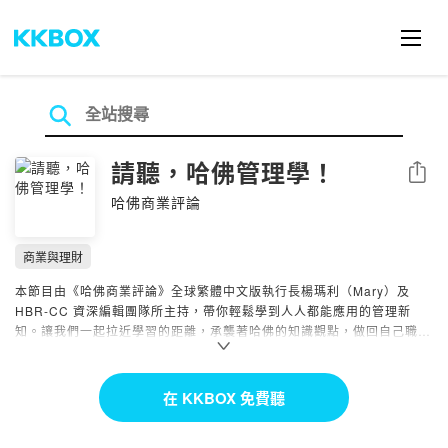
請聽，哈佛管理學！
分享
哈佛商業評論
商業與理財
本節目由《哈佛商業評論》全球繁體中文版執行長楊瑪利（Mary）及
HBR-CC 資深編輯團隊所主持，帶你輕鬆學到人人都能應用的管理新
知。讓我們一起拉近學習的距離，承襲著哈佛的知識觀點，做回自己職
涯、人生的掌舵者！
主持人Mary擁有超過30年採訪經驗，足跡遍布全球，曾親炙佛里曼、傅
在 KKBOX 免費聽
高義等大師風采，個人榮獲近30座國內外新聞獎項，也曾帶領國內第一
財經雜誌《遠見》拿下大大小小超過70座新聞獎項，包括金鼎獎、吳舜