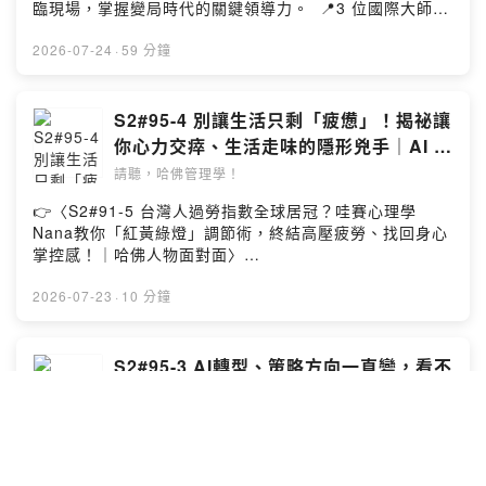
享今年HBR管理年會講者全球 50 大管理思想家的「雷達
臨現場，掌握變局時代的關鍵領導力。 📍3 位國際大師
不過癮？立即註冊會員免費閱讀全文 (會員每月免費讀三
獎」——迪娜．史密斯（Dina Smith）。她曾為
╳ 11 場專講論壇 從大局決策、供應鏈重組到情緒過勞，
篇) https://go.hbrtw.com/8wmzxy 💡 歡迎留言給瑪利社
Google、Netflix、高盛等頂尖企業培訓主管。 迪娜指出，
帶您一次帶走三大實戰解方。 ▪️ 時間：9/15 (二) 9:30–
2026-07-24
·
59 分鐘
長與製作團隊 https://go.hbrtw.com/8wn9zd 💭 瑪利社長
主管若只是像「壓住水中的沙灘球」一樣拚命壓抑情緒，
16:30 ▪️ 地點：台北遠東香格里拉 3 樓宴會廳 📅 把握早
Facebook粉絲專頁 / gvm.hbrcc.mary 📩 業務配合邀約
最終只會在最糟糕的時機失控彈出，傷及績效與信任。 📌
鳥優惠，立即報名搶先入席 👉
請來信｜hsuanjung@cwgv.com.tw . 前往官網、管理地
本集重點 🔹 情緒勞動的代價： 主管越是體面壓抑，心理
https://go.cwgv.tw/hbrcc-summit . 🎧 本集來賓：
S2#95-4 別讓生活只剩「疲憊」！揭祕讓
圖、臉書、IG、Line，了解更多《哈佛商業評論》。 本集
能量消耗就越快？ 🔹 DARE 修復框架： 心理抽離、自主
IBM台灣首位女性總經理 童至祥 「如果明天你就沒有了這
內容由《哈佛商業評論》全球繁體中文版製作播出，禁止
你心力交瘁、生活走味的隱形兇手｜AI 數
選擇… 專家教你如何真正「關機」獲得休息 🔹 主管的自
張名片，你是誰？」 本集《哈佛人物面對面》邀請到台灣
任何未經授權之重製（含公開分享與課程運用、引用）歡
位總編輯
我照顧： 在管理責任與霸凌防制的夾擊下，誰來支持領導
請聽，哈佛管理學！
IBM 首位女性總經理童至祥（Sophia）。在她精彩的 40
迎至網站購買內容、或聯繫hbrtaiwan@cwgv.com.tw提出
人的心理健康？ 👉 相關文章請見 〈領導人不倒台！心理
年職場生涯中，曾在 IBM 奮鬥了 27 年，跨越了十多個完
合作想法。 --Hosting provided by SoundOn
👉〈S2#91-5 台灣人過勞指數全球居冠？哇賽心理學
健康成職場必修課〉https://go.hbrtw.com/9e5z4z 💌 開
全不同的職務領域；隨後轉戰本土企業特力集團，擔任執
Nana教你「紅黃綠燈」調節術，終結高壓疲勞、找回身心
啟 Dear Mary 信箱▸https://hbrtw.cc/eHPlY . 💡 如果你
行長長達 11 年。 對她而言，只要發現「學習變少了、養
掌控感！｜哈佛人物面對面〉
喜歡我們的節目，歡迎贊助我們 https://hbrtw.cc/QsQy4
分不夠了」，內心就會感到慌張——但正是這份對新事物
https://go.hbrtw.com/9d8yjw . 【多重迷走神經塑造│6週
💡 聽得不過癮？立即註冊會員免費閱讀全文 (會員每月免
的渴望，成為她一路突破自我、向上躍升的猛烈引擎。 在
沉浸式實踐，重建安全感與深層內在連結】 🎁募資期超優
2026-07-23
·
10 分鐘
費讀三篇) https://go.hbrtw.com/8wmzxy 💡 歡迎留言給
眾人眼中，她的職涯是一條完美的上升曲線。然而在輝煌
惠，輸入「HBR350」現省$350！ 🔍查看課程：
瑪利社長與製作團隊 https://go.hbrtw.com/8wn9zd 💭 瑪
戰功背後，支撐她走過四十年職場風雲的，不是權力與名
https://www.pressplay.cc/link/s/8615BD7C . ✦ ───
利社長Facebook粉絲專頁 / gvm.hbrcc.mary 📩 業務配
聲，而是對自我近乎「歸零」的勇氣。在最新著作《深刻
課程亮點 ──── ✦ ✔ 全球臨床權威親自帶領 由全球多重
S2#95-3 AI轉型、策略方向一直變，看不
合邀約請來信｜hsuanjung@cwgv.com.tw . 前往官網、
認識你自己》中，Sophia 坦誠揭露那些隱藏在成功光環下
迷走神經實踐權威- Deb Dana 親授最正統的實踐練習 ✔
管理地圖、臉書、IG、Line，了解更多《哈佛商業評
到盡頭？你知道這讓你有多累嗎？｜週三
的挫折與修煉。 本集你將聽到： 🔹不敢想就拿不到！一路
6 週沉浸式練習 理論與體驗並進，建立認識神經系統到建
論》。 本集內容由《哈佛商業評論》全球繁體中文版製作
編輯室
爬升到 IBM 總經理的「夢想與目標心法」 🔹 被客戶拒見
請聽，哈佛管理學！
立日常調節能力 ✔ 重新定義「身心健康」 身心平衡並非永
播出，禁止任何未經授權之重製（含公開分享與課程運
13 次、輸掉千萬標案，「失敗養分」讓她後來標案再也沒
遠平靜，而是失調後找到神經系統的回程通道 ✔ 溫柔重塑
用、引用）歡迎至網站購買內容、或聯繫
你有沒有這種感覺？每天依然準時上班、對同事打招呼笑
輸過？ 🔹 空降特力集團被老臣當面嗆聲？高階主管如何靠
內在自我 透過每個微小的調節時刻重塑神經系統，找到內
hbrtaiwan@cwgv.com.tw提出合作想法。 --Hosting
嘻嘻，看起來一切正常，但只有自己知道，一回到家關上
「除己」贏得人心？ 🔹「養分不夠會慌」是好事？每3 年