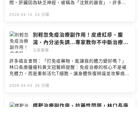
成灰濛濛的泥餐，食物可以又美又安心✅ 不需要買昂貴的
問。肝臟因為缺乏神經，被稱為「沈默的器官」，許多人
商業增稠劑，台灣四季食材就是最好的天然配方本集來
一發現就是大型肝癌，甚至合併血管侵犯，讓傳統的手術
賓：林芝蕙／翔齡牙醫診所院長林芝蕙醫師本集重點：
或電燒難以施展。而且，肝癌最怕就是「腫瘤太大」或
2026-04-10
·
24 分鐘
04:53 急診室的那幕：一頓家庭聚餐，竟成父親最後一
「肝功能太差」。謝醫師指出，現在我們不再只能被動挨
餐？20:51 告別「灰濛濛泥餐」，用相同的食材，打造相
打：物理上的精準狙擊：質子治療的 #布拉格峰 特性，能
異的溫柔23:31 食譜竟有各國料理？因為咀嚼吞嚥困難患
像導航彈一樣，只在腫瘤內部釋放能量。對於 15 公分的巨
別輕忽免疫治療副作用！皮膚紅疹、腹
者嗅覺味覺已鈍化35:59 寫給照護者的最後一句話點擊連
大腫瘤，質子能做到傳統放療做不到的事—「殺死癌細
瀉、內分泌失調…專家教你不中斷治療的
結：https://reurl.cc/npljY1加入會員，支持節目：
胞，卻保住正常肝臟」。研究發現，質子治療不僅是物理
關鍵｜2026癌症論壇EP2
https://health-udn.firstory.io/join留言告訴我你對這一集
元氣醫聲
攻擊，它還能把腫瘤變成 #原位疫苗。而搭配免疫藥物，
的想法：
兩年存活率從 50% 有感提升至 77%！本集來賓：謝承恩
許多癌友會問：「打免疫藥物，能讓我的體力變好嗎？」
https://open.firstory.me/user/cl5am3ram00m001082k
／林口長庚醫院放射腫瘤科副系主任本集重點01：50 質
林口長庚腫瘤科黃文冠醫師提醒：免疫治療的核心不是補
7sfhr5/commentsPowered by Firstory Hosting
子治療 vs. 傳統X光：精準打擊，避免傷及無辜07：03
充體力，而是重新活化T細胞，讓身體恢復辨識並攻擊癌細
質子+免疫強強聯手！兩年存活率從五成提升到77%10：
胞的能力。雖然目前僅約10-15%的晚期患者能達到長期存
05 質子治療保護「免疫軍營」脾臟，保存抗癌戰力11：
活，但對於有反應的病人來說，免疫治療帶來的「長尾效
2026-04-03
·
26 分鐘
19 放射治療讓免疫細胞「認得」癌細胞19：41 誰不
應」是傳統化療難以企及的。哪些癌症適用？健保有給付
適合質子治療？肝功能太差、多處轉移、有心臟節律器點
嗎？-對免疫治療反應較佳的「熱腫瘤」：黑色素瘤、腎癌
擊連結：https://reurl.cc/ppr5yb加入會員，支持節目：
等-健保已給付：胃癌、食道癌（第一線免疫+化療）、膽
標靶治療副作用、抗藥性問題，林口長庚
https://health-udn.firstory.io/join留言告訴我你對這一集
道癌（即將給付）、MSI-H型大腸直腸癌、部分膀胱癌與
有三解方！｜2026癌症論壇EP1
的想法：Powered by Firstory Hosting
腎癌組合治療-胰臟癌等「冷腫瘤」則需搭配化療或標靶藥
元氣醫聲
物，採「組合拳」策略醫師會依嚴重度調整治療或使用類
固醇，患者最重要的是記錄身體變化，如咳嗽、胸悶、極
「基因並非固定不變，治療策略也須隨時調整！」面對肺
度疲倦等，並在回診時主動告知。本集來賓：黃文冠／林
癌，我們有更聰明的打法大家知道嗎？在台灣，肺癌的發