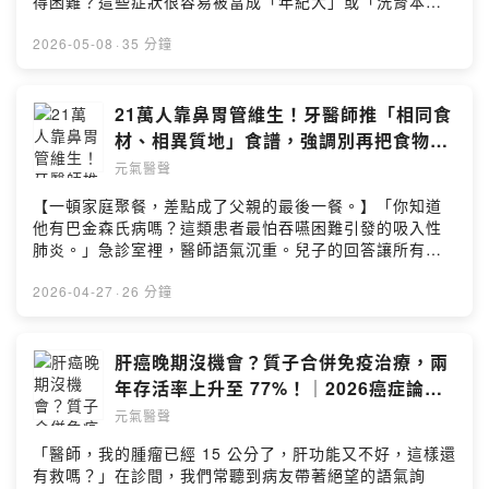
得困難？這些症狀很容易被當成「年紀大」或「洗腎本來
的想法：
7sfhr5/commentsPowered by Firstory Hosting
就這樣」，但其實，腎性貧血才是真正的隱形兇手。腎臟
https://open.firstory.me/user/cl5am3ram00m001082k
負責分泌紅血球生成素（EPO），腎功能一旦惡化，EPO
2026-05-08
·
35 分鐘
7sfhr5/commentsPowered by Firstory Hosting
不足，貧血就跟著來。根據台灣研究統計，慢性腎臟病第
四期約六成患者有貧血，到了第五期更高達九成以上。這
些族群要特別注意！●慢性腎臟病第四、五期（含洗腎前與
21萬人靠鼻胃管維生！牙醫師推「相同食
透析中患者）●合併心血管疾病（心腎貧血三重症）郭醫師
材、相異質地」食譜，強調別再把食物打
提醒：貧血不是小事，顧好貧血，生活品質與體力都能有
成泥｜元氣聲活EP44
元氣醫聲
所改善！👉本集來賓：郭克林／台北慈濟醫院透析中心主
任、腎臟內科醫師👉本集重點：02：02 腎性貧血是什
【一頓家庭聚餐，差點成了父親的最後一餐。】「你知道
麼？定義與成因一次說清楚06：45 誰是腎性貧血高風險
他有巴金森氏病嗎？這類患者最怕吞嚥困難引發的吸入性
群？心腎會互相影響嗎？08：25 血液透析 vs. 腹膜透析，
肺炎。」急診室裡，醫師語氣沉重。兒子的回答讓所有人
貧血控制方法有差嗎？14：23 血紅素10是關鍵切點：低
鼻酸：「我們不過是吃一頓飯而已…怎麼會變成這樣？」
於10會顯著增加死亡率19：45 腎性貧血怎麼治？從補
更讓人心碎的是，他已經和家人商量好——如果父親狀況
2026-04-27
·
26 分鐘
鐵、打EPO到口服生血藥點擊連結：
不好，就放棄急救。這一幕，被守在腦中風母親病床旁的
https://reurl.cc/N2Kv3p加入會員，支持節目：
牙醫師林芝蕙親眼目睹。她當下只有一個念頭：這些悲
https://health-udn.firstory.io/join留言告訴我你對這一集
劇，其實都可以避免。如果家屬能提早知道什麼是「吞嚥
肝癌晚期沒機會？質子合併免疫治療，兩
的想法：
困難」，如果餐桌上的食物能被調整質地，如果吃飯不再
年存活率上升至 77%！｜2026癌症論壇
https://open.firstory.me/user/cl5am3ram00m001082k
是冒險——結局，可能完全不一樣。於是，林芝蕙寫下了
EP3
7sfhr5/commentsPowered by Firstory Hosting
元氣醫聲
《一口幸福—牙醫師為愛而煮的照護食筆記》。她不是要
你學會多厲害的料理技巧，而是想告訴每一位辛苦的照護
「醫師，我的腫瘤已經 15 公分了，肝功能又不好，這樣還
者：✅ 不需要煮兩套飯，全家可以吃同一道菜✅ 不需要打
有救嗎？」在診間，我們常聽到病友帶著絕望的語氣詢