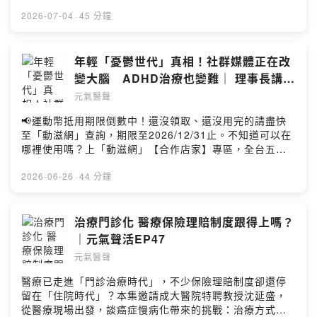
成熟大人系的奢華風味。https://fstry.pse.is/9emmgx
商心理師 #人際溝通本集重點03：54 新法震撼彈 心
—— 以上為 Firstory Podcast 廣告 ——為什麼現代青少
2026-07-04
·
45 分鐘
理學「這樣」定義職場霸凌06：36 「媳婦熬成婆」的集
年不快樂？臺大醫院副院長、精神醫學部特聘教授高淑芬
體創傷 為何霸凌者常不自知？15：03 離職後仍害怕他的
點出三個真相：- 數位產品的即時滿足，正在摧毀青少年的
身影 長期霸凌引發的身心創傷23：18 當霸凌者是老闆或
耐性與延遲滿足的能力- 社群媒體的完美濾鏡，讓青少年活
年輕「憂鬱世代」真相！社群媒體正在改
高層 貢獻度不等於傷害權24：32 終結沈默文化：過去的
在無止境的自我比較中- AI工具的普及讓大腦跳過思考過
變大腦 ADHD治療也變難｜ 理事長講堂
性騷防治法，現在大家還敢這樣開玩笑嗎？點擊連結：加
程，讓青少年失去消化知識的能力，面對真實考驗時只剩
EP60
入會員，支持節目： https://health-udn.firstory.io/join留
元氣醫聲
迷茫。高淑芬也提醒家長，當孩子不願開口時，請觀察
言告訴我你對這一集的想法：
「細微的改變」：當溝通頻率下降、不再愛打扮、對原本
📢運動幣抵用期限倒數中！還沒領取、還沒用完的請盡快
https://open.firstory.me/user/cl5am3ram00m001082k
熱衷的事完全提不起勁、睡眠和食慾出現變化。把孩子的
至「動滋網」查詢，期限至2026/12/31止。不知道可以在
7sfhr5/commentsPowered by Firstory Hosting
現在和一個月前對比，那些看似微不足道的轉變，可能就
哪裡使用嗎？上「動滋網」【合作店家】專區，全台五千
是求救的訊號。本集來賓：高淑芬／臺大醫院副院長、精
多家合作業者任你選，馬上來找適用地點！➡️
神醫學部特聘教授本集重點00：40 「媽媽永遠愛你，我隨
https://fstry.pse.is/9epcwq—— 以上為 FMTaiwan 與
2026-06-26
·
44 分鐘
時在旁邊，妳希望我陪伴妳，永遠都是第一位。」02：24
Firstory Podcast 廣告 ——暑假到了，你家孩子每天滑多
憂鬱症基因影響比思覺失調症少，環境因素更關鍵08：50
久的手機？臺大醫院副院長高淑芬提出觀察：「現在的青
少子化讓一個孩子被六個大人盯著，過度期待壓垮青少年
少年，比以前更不快樂。」不是因為他們變脆弱，而是短
治療門診化 醫療保險理賠制度跟得上嗎？
22：50 憂鬱是腦部血清素不平衡，不是懶散，別在傷口撒
影音與社群演算法，正在重寫孩子大腦的回饋機制。臨床
｜元氣聲活EP47
鹽37：52 3.5萬人用三次免費諮商，40人仍輕生，次數絕
數據很驚人：▸ 台灣國中生網路成癮率高達 12%▸ ADHD
對不夠點擊連結：https://reurl.cc/grggjV加入會員，支持
元氣醫聲
孩童成癮機率是一般孩子的 5-6 倍▸ 診間裡，有孩子以跳
節目： https://health-udn.firstory.io/join留言告訴我你對
樓威脅父母，只為了拿回手機更令人心疼的是，那些原本
醫療已走進「門診治療時代」，不少保險理賠制度卻還停
這一集的想法：
治療穩定的過動兒，只因親友送了一台 iPad，專注力瞬間
留在「住院時代」？本集邀請成大醫院特聘教授沈延盛，
https://open.firstory.me/user/cl5am3ram00m001082k
潰散，所有努力付諸流水。高淑芬呼籲，台灣應跟進澳
從醫療現場出發，談癌症慢病化帶來的挑戰：治療方式改
7sfhr5/commentsPowered by Firstory Hosting