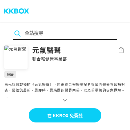
元氣醫聲
分享
聯合報健康事業部
健康
由元氣網製播的《元氣醫聲》，將由聯合報醫藥記者與國內醫藥界領袖對
談，帶給您最新、最即時、最精闢的醫界內幕，以及重量級的專家見解。
【更多精彩內容】
元氣網醫聲：
https://health.udn.com/health/cate/122416
在 KKBOX 免費聽
Powered by Firstory Hosting