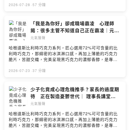
入會員，支持節目： https://health-udn.firstory.io/join留
托咪酯（俗稱「喪屍煙彈」」一支偽裝成電子煙的煙彈，
2026-07-28
·
57 分鐘
言告訴我你對這一集的想法：
就能讓孩子在30秒內「上頭」。 更可怕的是，同儕之間常
https://open.firstory.me/user/cl5am3ram00m001082k
用「抽一口50、抽一口100」的方式分攤費用， 不知不覺
7sfhr5/commentsPowered by Firstory Hosting
就把一群朋友一起拖下水。新興毒品有多氾濫？毒駕案件
「我是為你好」卻成職場霸凌 心理師
從2022年的46件，暴增到2025年的8,600多件 📈 2026年
揭：很多主管不知道自己正在霸凌｜元氣
上半年已破6,730件，全年恐衝上萬件政府已在今年6月27
聲活EP48
元氣醫聲
日將依托咪酯提升為「第一級毒品」 ——販售、製造最重
可判死刑！💛 給家長的提醒： 留意孩子的作息、零用錢流
哈根達斯比利時巧克力系列，匠心選用72%可可含量的比
向、房間異味 多一點陪伴、多一句關心， 就是預防毒品最
利時巧克力，那綿密的冰淇淋口感，再加上薄脆的巧克力
有效的疫苗。本集來賓：賴竑融／教育部學生事務及特殊
脆片，苦甜交織，完美呈現黑巧克力的濃郁香醇，是專屬
教育司校園安全防護科商借教官本集重點依托咪酯原來
成熟大人系的奢華風味。https://fstry.pse.is/9emmgx
是......？「唾液快篩」引入成毒駕引爆器新興毒品究竟
—— 以上為 Firstory Podcast 廣告 ——💬「你抗壓性怎
2026-07-23
·
37 分鐘
是？青少年原來都是這樣被誘騙喪屍煙彈滲入校園，真實
麼這麼差？」💬「我以前也是這樣被帶出來的。」這些
案例讓人心驚教育部新學期將於校園導入 15 分鐘即時判讀
話，你是否也曾在職場聽過？隨著《職場霸凌防治法》上
的「唾液快篩」黑市利用短影音、社交貼圖與低價拆賣滲
路，心理師提醒，許多主管並非刻意傷害，而是在「媳婦
少子化竟成心理危機推手？家長的過度期
透校園點擊連結：https://reurl.cc/yWQYoE加入會員，支
熬成婆」的文化中長大，把責罵、羞辱、精神施壓誤以為
待 正在製造憂鬱世代｜ 理事長講堂
持節目： https://health-udn.firstory.io/join留言告訴我你
是帶人方法，甚至不知道自己正在霸凌。長期被霸凌的
EP60
對這一集的想法：
元氣醫聲
人，不只會失去自信，還可能出現失眠、焦慮、恐慌，甚
https://open.firstory.me/user/cl5am3ram00m001082k
至離職後，看到與前主管相似的身影仍會害怕。本集《元
哈根達斯比利時巧克力系列，匠心選用72%可可含量的比
7sfhr5/commentsPowered by Firstory Hosting
氣醫聲》邀請心理師林萃芬，帶你看見那些最容易被忽略
利時巧克力，那綿密的冰淇淋口感，再加上薄脆的巧克力
的精神操控、霸凌者為何常不自知，以法上路後，職場文
脆片，苦甜交織，完美呈現黑巧克力的濃郁香醇，是專屬
化能否真正翻轉。本集來賓：林萃芬／聯合心理諮商所諮