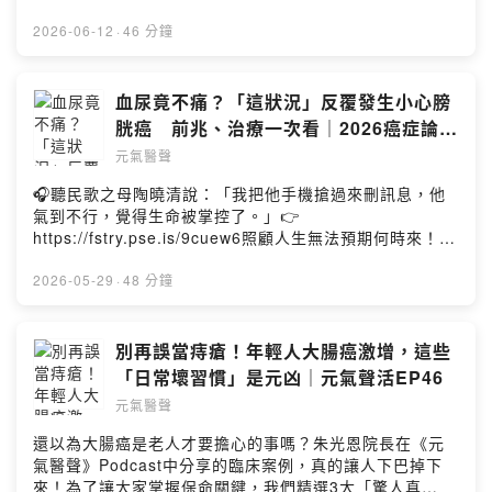
洲、法國，立法限制兒少使用社群媒體，並建立校園手機
變，保險制度是否跟得上？台灣癌症醫療品質還有哪些進
管理政策。同時，她也點出台灣教育過度鼓勵數位教學的
步空間？又能從日本經驗學到什麼？節目中更分享令人動
2026-06-12
·
46 分鐘
盲點——AI 跳過了「思考消化」的過程，讓孩子失去邏輯
容的癌友故事，以及面對疾病時最重要的生存心態。📌門
推理與深度閱讀的能力，造成大腦空洞化。暑假是成癮溫
診治療為何可能拿不到理賠？📌癌症醫療品質該如何透明
床，也是成長黃金期。與其用 iPad 養小孩，不如帶孩子去
化？📌癌症慢病化時代，患者最需要準備的是什麼？本集
血尿竟不痛？「這狀況」反覆發生小心膀
運動、參加營隊。在餐桌上，請先放下自己的手機。本集
來賓：沈延盛／成大醫院特聘教授本集重點06：24 「沈
胱癌 前兆、治療一次看｜2026癌症論壇
來賓：高淑芬／台大醫院副院長 #兒少精神科權威本集重
醫師，把機會留給別人吧！」 低收癌友拒絕資助 只因「不
EP4
點 社群演算法改變孩子大腦 憂鬱症增加、ADHD治療更
元氣醫聲
想中斷治療浪費資源」15：37 醫療保險大揭秘，門診與
困難 失控的手機與撕裂的家庭 全球管制浪潮：從澳洲
住院理賠竟然「差 10 倍」20：21 台灣治癌醫院多，存
🎧聽民歌之母陶曉清說：「我把他手機搶過來刪訊息，他
16 歲禁令看國際立法趨勢 AI給答案 孩子的大腦還有思
活率卻沒升？參考日本「分級透明化」37：36 正在開刀
氣到不行，覺得生命被掌控了。」👉
考的機會嗎？ 暑假來臨 以運動與營隊重燃成就感點擊連
房搶救，病房卻有人請議員要醫師「立刻現身」？40：
https://fstry.pse.is/9cuew6照顧人生無法預期何時來！
結：https://reurl.cc/qp99A0加入會員，支持節目：
06 癌症慢性病時代！除了準備錢，保持這「心態」讓免
「先來一杯 我們再聊」聆聽照顧者、陪你預備長照未來！
https://health-udn.firstory.io/join留言告訴我你對這一集
疫細胞更強點擊連結：https://reurl.cc/186a0G加入會
點擊連結，讓我們有機會不在照顧困境掙扎。—— 以上為
2026-05-29
·
48 分鐘
的想法：
員，支持節目： https://health-udn.firstory.io/join留言告
Firstory Podcast 廣告 ——血尿一定會痛嗎？如果沒有不
https://open.firstory.me/user/cl5am3ram00m001082k
訴我你對這一集的想法：
舒服就代表沒事嗎？膀胱癌早期症狀常不明顯，其中「無
7sfhr5/commentsPowered by Firstory Hosting
https://open.firstory.me/user/cl5am3ram00m001082k
痛性血尿」更是最容易被忽略的警訊。根據最新統計，台
別再誤當痔瘡！年輕人大腸癌激增，這些
7sfhr5/commentsPowered by Firstory Hosting
灣每年超過2,500人罹患膀胱癌，而且近年發生率持續上
「日常壞習慣」是元凶｜元氣聲活EP46
升。除了人口老化，抽菸、長期接觸化學物質，甚至腎功
元氣醫聲
能不佳，都可能讓風險悄悄增加。哪些症狀該提高警覺？
哪些人是高風險族群？膀胱癌怎麼早期發現？最新治療趨
還以為大腸癌是老人才要擔心的事嗎？朱光恩院長在《元
勢又有哪些？國衛院癌研所查岱龍所長帶大家從早期徵
氣醫聲》Podcast中分享的臨床案例，真的讓人下巴掉下
兆、危險因子到最新治療，一次看懂👇本集來賓：查岱龍／
來！為了讓大家掌握保命關鍵，我們精選3大「驚人真