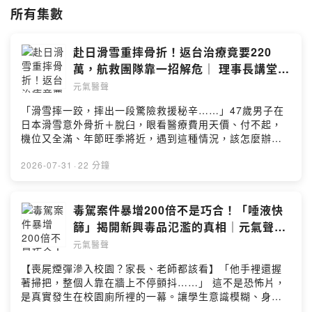
所有集數
赴日滑雪重摔骨折！返台治療竟要220
萬，航救團隊靠一招解危｜ 理事長講堂
EP61
元氣醫聲
「滑雪摔一跤，摔出一段驚險救援秘辛……」47歲男子在
日本滑雪意外骨折＋脫臼，眼看醫療費用天價、付不起，
機位又全滿、年節旺季將近，遇到這種情況，該怎麼辦
呢？原以為回台之路希望渺茫，沒想到童綜合醫院航空醫
療救援中心團隊出動後，竟然靠著一個「意想不到的神
2026-07-31
·
22 分鐘
器」 加上滿滿的臨場應變力，硬是把病患平安接回台灣，
還趕在年前完成手術！🔍 到底用了什麼方法？🔍 那個空位
是怎麼「喬」出來的？🔍 海外就醫最容易踩雷、事後理賠
毒駕案件暴增200倍不是巧合！「唾液快
卡關的關鍵細節又是什麼？答案通通都在《元氣醫聲》
篩」揭開新興毒品氾濫的真相｜元氣聲活
Podcast裡本集來賓：盧立華／童綜合醫院航空醫療救援中
EP49
元氣醫聲
心執行長本集重點（02：55）原來出國旅遊選保險，保障
差異那麼大！（05：20）在日本滑雪跌倒、脫臼，該怎麼
【喪屍煙彈滲入校園？家長、老師都該看】「他手裡還握
辦？（09：45）在新疆，騎腳踏車竟遇到這種事…（14：
著掃把，整個人靠在牆上不停顫抖……」 這不是恐怖片，
45）醫院來整合國際醫療資源，有許多優勢（20：50）出
是真實發生在校園廁所裡的一幕。讓學生意識模糊、身體
國就醫除了保存單據，「這件事」也是重點點擊連結：加
不受控抽搐的兇手，正是近年迅速竄紅的新興毒品—「 依