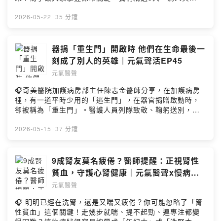
國衛院癌研所所長本集重點03：26 無痛血尿、反覆感染
相」，聽完絕對讓你對腸道健康大改觀！- 是「痔瘡」還是
別輕忽06：43 老化與吸菸 膀胱癌發生率上升中12：
「奪命癌」？年輕人最常犯的致命誤判！ 年輕人最容易把
2026-05-22
·
35 分鐘
20 表淺型vs肌肉侵犯型 治療大不同22：34 圍手術期
「鮮紅血便」當成痔瘡，自己當醫生隨便買藥擦，結果白
術前用藥助腫瘤縮小34：52 摘膀胱後 仍可保有好生活點
白錯過半年到一年的黃金治療期。朱院長提醒：年輕人的
擊連結：https://reurl.cc/aXjKNG加入會員，支持節目：
腫瘤常是「扁平型」，長得像五元硬幣一樣貼在腸壁上，
器捐「重生門」開啟時 他們在生命最後一
https://health-udn.firstory.io/join留言告訴我你對這一集
不僅難發現，且一長出來往往就惡性度極高！🚽- 打「瘦瘦
刻成了別人的英雄｜元氣聲活EP45
的想法：
針」想變美？大腸鏡前不喊卡，恐引發致命肺炎！現在超
https://open.firstory.me/user/cl5am3ram00m001082k
元氣醫聲
夯的減重針會讓腸胃蠕動變慢，若要做「舒眠大腸鏡」，
7sfhr5/commentsPowered by Firstory Hosting
胃裡的食物殘留清不掉，麻醉時極可能導致食物誤入氣
🎧奇美醫院加護病房部主任陳志金醫師分享，在加護病房
管，引發吸入性肺炎甚至休克！朱院長大聲疾呼：檢查前
裡，有一道平時少用的「逃生門」，在器官捐贈啟動時，
一週務必停藥，千萬別拿生命開玩笑！- 「低渣飲食」才是
卻被稱為「重生門」。醫護人員列隊致敬、鞠躬送別，不
大腸鏡過關的魔王關卡！很多人以為喝完瀉藥就萬事大吉
只是告別，更是對生命最後一段旅程的尊重。「沒有人天
，果因為腸子太髒被醫師「退貨」重來 ，錢跟時間都白花
生是英雄」陳志金說，這些突發的時事，加上家屬在悲慟
2026-05-15
·
37 分鐘
了 💸！來聽醫師分享，了解一下有哪些過關秘訣？本集來
中的無私抉擇，才造就這些器捐英雄們。👉本集來賓：陳
賓：朱光恩／昕新智慧診所院長本集重點（02：15）20歲
志金／奇美醫院加護病房部主任 #阿金醫師👉本集重點：
就末期！醫透漏令人心碎的診間場景…（04：50）是痔瘡
加護病房不只是「救與不救」器官捐贈 比善終更善的方式
9成腎友莫名疲倦？醫師提醒：正視腎性
還是癌？這「顏色」的血便最危險！（08：40）醫師私房
平凡工地工人的偉大告別陌生的溫暖擁抱 成為母親決心器
貧血，守護心腎健康｜元氣醫聲x慢病好
養生術：咖啡怎麼喝才是最健康？（14：00）做大腸鏡前
捐的「浮木」沒有人天生是英雄點擊連結：
日子EP2
這兩天是關鍵，吃錯東西白受罪（16：50）瘦瘦針變奪命
元氣醫聲
https://reurl.cc/bdoGkd加入會員，支持節目：
針？術前沒停藥，後果超可怕點擊連結：
https://health-udn.firstory.io/join留言告訴我你對這一集
🎧 明明已經在洗腎，還是又喘又疲倦？你可能忽略了「腎
https://reurl.cc/8eVmRX加入會員，支持節目：
的想法：
性貧血」這個關鍵！走幾步就喘、提不起勁、連專注都變
https://health-udn.firstory.io/join留言告訴我你對這一集
https://open.firstory.me/user/cl5am3ram00m001082k