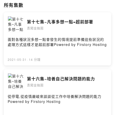
SOUNDON:
https://sndn.link/david/iwXgb6
所有集數
FIRSTORY:
https://reurl.cc/1g1j2V
SPOTIFY:
https://reurl.cc/bz94no
GOOGLE PODCAST:
https://reurl.cc/0D1Azl
第十七集~凡事多想一點=超前部署
APPLE PODCAST:
https://reurl.cc/OXv9O3
勇闖金融圈
Powered by Firstory Hosting
面對各種狀況多想一點會發生的情境提前準備這些狀況的
處理方式這樣才是超前部署Powered by Firstory Hosting
2021-05-31
·
14 分鐘
第十六集~培養自己解決問題的能力
勇闖金融圈
從停電,從疫情嚴峻來談談從工作中培養解決問題的能力
Powered by Firstory Hosting