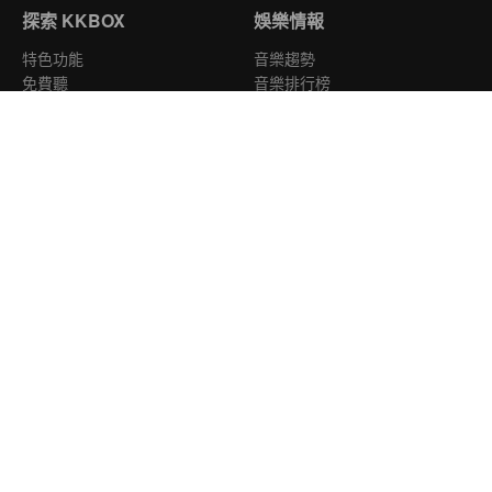
探索 KKBOX
娛樂情報
特色功能
音樂趨勢
免費聽
音樂排行榜
支援平台
年度風雲榜
會員服務
關於我們
付費及儲值
關於 KKBOX
會員中心
新聞中心
服務中心
廣告合作
會員使用條款
聯絡我們
歌曲上架
營業公播服務
人才招募
隱私權政策
台灣
Copyright © 2026 KKBOX All Rights Reserved.