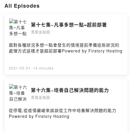
SOUNDON:
https://sndn.link/david/iwXgb6
All Episodes
FIRSTORY:
https://reurl.cc/1g1j2V
SPOTIFY:
https://reurl.cc/bz94no
GOOGLE PODCAST:
https://reurl.cc/0D1Azl
第十七集~凡事多想一點=超前部署
APPLE PODCAST:
https://reurl.cc/OXv9O3
勇闖金融圈
Powered by Firstory Hosting
面對各種狀況多想一點會發生的情境提前準備這些狀況的
處理方式這樣才是超前部署Powered by Firstory Hosting
2021-05-31
·
14 minutes
第十六集~培養自己解決問題的能力
勇闖金融圈
從停電,從疫情嚴峻來談談從工作中培養解決問題的能力
Powered by Firstory Hosting