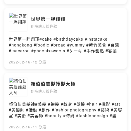
世界第一胖翔翔
即時聊天給你聽
世界第一胖翔翔#cake #birthdaycake #instacake
#hongkong #foodie #bread #yummy #新竹美食 #台灣
#macaron #phoenixsweets #ケーキ #手作甜點 #客製蛋
糕 #taipeieats #taipeidessert #taipeicafe
#meltingfinger #鮮奶油蛋糕 #happybirthdaycake #スイ
2022-02-16
·
12 分鐘
ーツ #台灣旅行 #멜팅핑거 #新竹 #대만여행 #타이베이카페
#patisseriePowered by Firstory Hosting
賴伯伯美髮護髮大師
即時聊天給你聽
賴伯伯美髮師#美髮 #染髮 #紋身 #燙髮 #hair #攝影 #art
#美髮師 #活動 #創作 #fashionphotography #藝術 #美容
室 #美術 #美容師 #beauty #時尚 #fashiondesign #護髮
Powered by Firstory Hosting
2022-02-16
·
11 分鐘