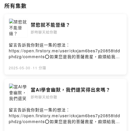
（822）299540942167
所有集數
3️⃣郵局
（700）03116461924654
禁慾就不能晉級？
Powered by Firstory Hosting
即時聊天給你聽
留言告訴我你對這一集的想法：
https://open.firstory.me/user/ckxjam6bes7y20858tdd
phdzg/comments⭕️如果您是我的菩薩救星，麻煩給我
⭐️⭐️⭐️⭐️⭐️加上留言，我真的會以聲相許喔😁😊君有空請在
www.linktr.ee/ed76559751平台留言吾亦或是留言區或私
2025-05-30
·
11 分鐘
訊聯絡吾焉，飛鴿傳書亦可乎，敝人會盡快回覆的p.s.:吾=
敝人=我或是採訪你，錄podcast 😃如果不錄，要看我們的
直播也OK啦～😊Powered by Firstory Hosting
當AI學會幽默，我們還笑得出來嗎？
即時聊天給你聽
留言告訴我你對這一集的想法：
https://open.firstory.me/user/ckxjam6bes7y20858tdd
phdzg/comments⭕️如果您是我的菩薩救星，麻煩給我
⭐️⭐️⭐️⭐️⭐️加上留言，我真的會以聲相許喔😁😊君有空請在