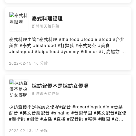
泰式料理經理
即時聊天給你聽
泰式料理主管#泰式料理 #thaifood #foodie #food #台北
美食 #泰式 #instafood #打拋豬 #泰式奶茶 #美食
#instagood #taipeifood #yummy #dinner #月亮蝦餅 #
椒麻雞 #woo #taiwanfood #photooftheday
#foodphotography #boborose #高雄美食 #新竹美食 #
2022-02-15
·
10 分鐘
台灣美食 #life #wootaiwan #foodporn #popyummy #新
竹 #thaicuisinePowered by Firstory Hosting
採訪聲優不是採訪女優喔
即時聊天給你聽
採訪聲優不是採訪女優喔#配音 #recordingstudio #音樂
配音 #英文音樂配音 #singing #音樂學園 #英文配音#聲優
#魔術師 #劇情 #主播 #直播 #配音師 #報導 #新聞 #女優
#故事 #卡通 #動畫 #動漫Powered by Firstory Hosting
2022-02-13
·
12 分鐘