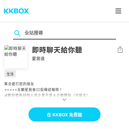
即時聊天給你聽
分享
愛居達
生活
集合愛打屁的朋友
⭐⭐⭐⭐⭐五顆星我會🤽‍♂️投聲送報唷！
💰歡迎愛幹話個人或企業不是🐧企鵝贊助（可留言）
IG:insttaiwan, t.a.i.w.a.n.m.a.n
0nlyhealth,inst_taiwan
1️⃣line bank
在 KKBOX 免費聽
（824）111001783913
2️⃣中國信託