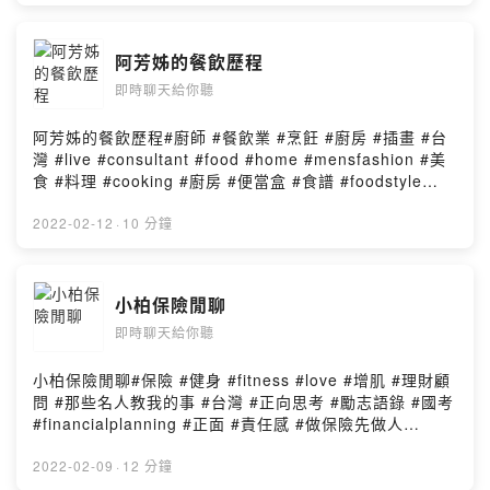
阿芳姊的餐飲歷程
即時聊天給你聽
阿芳姊的餐飲歷程#廚師 #餐飲業 #烹飪 #廚房 #插畫 #台
灣 #live #consultant #food #home #mensfashion #美
食 #料理 #cooking #廚房 #便當盒 #食譜 #foodstyle
#handmade #日常 #金鍋 #taipei #便當 #learn #廚具 #
烤肉 #餐旅 #모도리Powered by Firstory Hosting
2022-02-12
·
10 分鐘
小柏保險閒聊
即時聊天給你聽
小柏保險閒聊#保險 #健身 #fitness #love #增肌 #理財顧
問 #那些名人教我的事 #台灣 #正向思考 #勵志語錄 #國考
#financialplanning #正面 #責任感 #做保險先做人
#lifestyle #儲蓄 #fionlaubaby #travel #無與倫比 #自我
成長 #summer #model #自拍 #taiwan #醫療 #錢
2022-02-09
·
12 分鐘
#imbonnielinPowered by Firstory Hosting