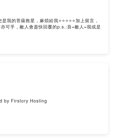
s⭕️如果您是我的菩薩救星，麻煩給我⭐️⭐️⭐️⭐️⭐️加上留言，
傳書亦可乎，敝人會盡快回覆的p.s.:吾=敝人=我或是
y Firstory Hosting