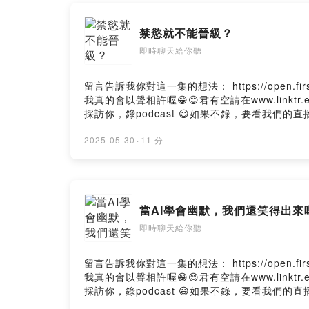
2️⃣中國信託
（822）299
禁慾就不能晉級？
3️⃣郵局
即時聊天給你聽
（700）031
Powered by 
留言告訴我你對這一集的想法： https://open.first
我真的會以聲相許喔😁😊君有空請在www.link
採訪你，錄podcast 😃如果不錄，要看我們的直播也OK啦
2025-05-30
·
11 分
當AI學會幽默，我們還笑得出來
即時聊天給你聽
留言告訴我你對這一集的想法： https://open.first
我真的會以聲相許喔😁😊君有空請在www.link
採訪你，錄podcast 😃如果不錄，要看我們的直播也OK啦