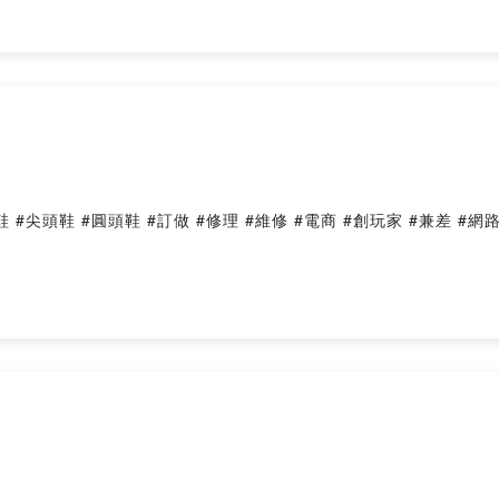
頭鞋 #圓頭鞋 #訂做 #修理 #維修 #電商 #創玩家 #兼差 #網路經濟 #斜槓