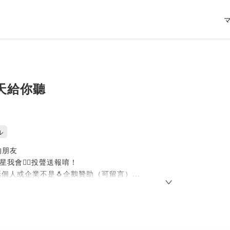
天給你聽
ル
的朋友
星我會🤽‍♂️投聲送報唷！
話個人或企業不是🐧企鵝贊助（可留言）
n, t.a.i.w.a.n.m.a.n
inst_taiwan
001783913