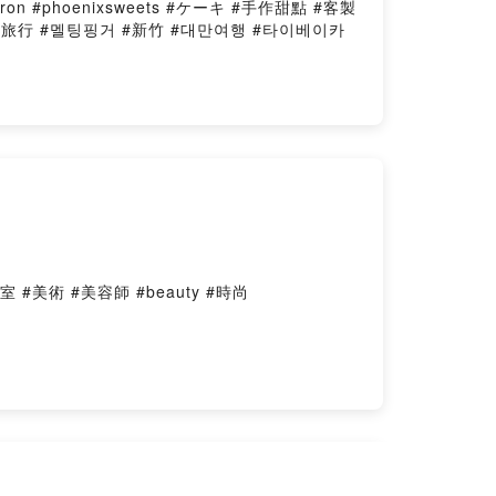
caron #phoenixsweets #ケーキ #手作甜點 #客製
#スイーツ #台灣旅行 #멜팅핑거 #新竹 #대만여행 #타이베이카
容室 #美術 #美容師 #beauty #時尚