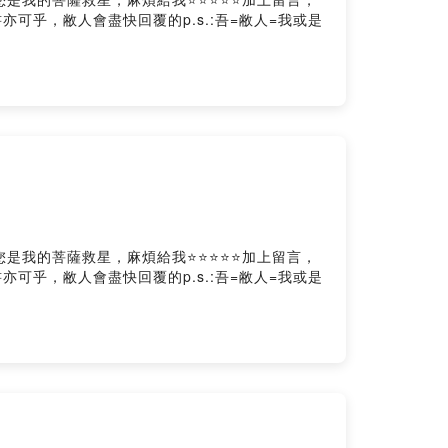
傳書亦可乎，敝人會盡快回覆的p.s.:吾=敝人=我或是
s⭕️如果您是我的菩薩救星，麻煩給我⭐️⭐️⭐️⭐️⭐️加上留言，
傳書亦可乎，敝人會盡快回覆的p.s.:吾=敝人=我或是