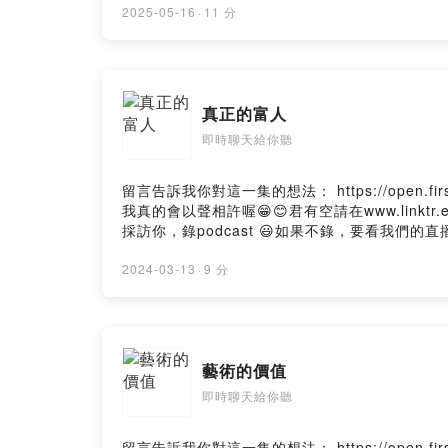
2025-05-16
·
11 分
真正的富人
即時聊天給你聽
留言告訴我你對這一集的想法： https://open.first
我真的會以聲相許喔😁😊君有空請在www.link
採訪你，錄podcast 😃如果不錄，要看我們的直播也OK啦
2024-03-13
·
9 分
藝術的價值
即時聊天給你聽
留言告訴我你對這一集的想法： https://open.first