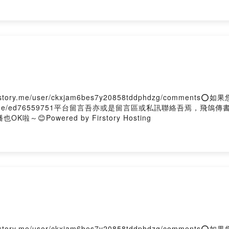
ory.me/user/ckxjam6bes7y20858tddphdzg/comment
tr.ee/ed76559751平台留言吾亦或是留言區或私訊聯絡吾焉，飛鴿
～😊Powered by Firstory Hosting
ory.me/user/ckxjam6bes7y20858tddphdzg/comment