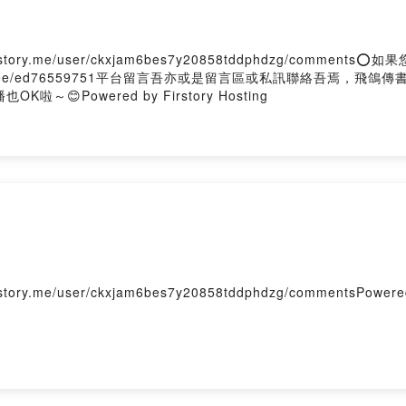
ory.me/user/ckxjam6bes7y20858tddphdzg/comment
tr.ee/ed76559751平台留言吾亦或是留言區或私訊聯絡吾焉，飛鴿
～😊Powered by Firstory Hosting
me/user/ckxjam6bes7y20858tddphdzg/commentsPowered b