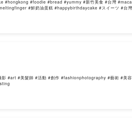
ke #hongkong #foodie #bread #yummy #新竹美食 #台灣 #ma
eicafe #meltingfinger #鮮奶油蛋糕 #happybirthdaycake 
#art #美髮師 #活動 #創作 #fashionphotography #藝術 #美
sting