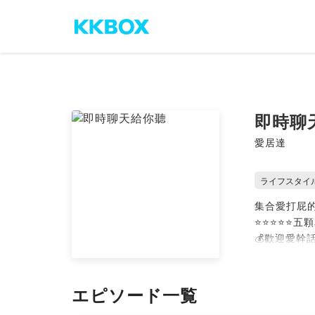
即時聊
愛居達
ライフスタイ
集合愛打屁
⭐⭐⭐⭐⭐五顆
💰歡迎愛幹
IG:insttaiwa
0nlyhealth,
1️⃣line bank
エピソード一覧
（824）111