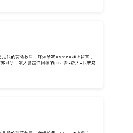
s⭕️如果您是我的菩薩救星，麻煩給我⭐️⭐️⭐️⭐️⭐️加上留言，
傳書亦可乎，敝人會盡快回覆的p.s.:吾=敝人=我或是
s⭕️如果您是我的菩薩救星，麻煩給我⭐️⭐️⭐️⭐️⭐️加上留言，