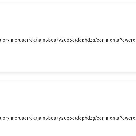
me/user/ckxjam6bes7y20858tddphdzg/commentsPowered b
me/user/ckxjam6bes7y20858tddphdzg/commentsPowered b