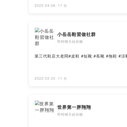
2022-04-06
·
17 分
小岳岳鞋習做社群
即時聊天給你聽
第三代鞋店大老闆#皮鞋 #短靴 #長靴 #拖鞋 #涼鞋 #尖
2022-02-20
·
11 分
世界第一胖翔翔
即時聊天給你聽