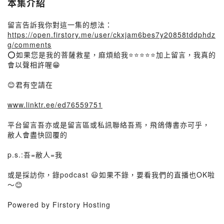
本集介紹
留言告訴我你對這一集的想法：
https://open.firstory.me/user/ckxjam6bes7y20858tddphdz
g/comments
⭕️如果您是我的菩薩救星，麻煩給我⭐️⭐️⭐️⭐️⭐️加上留言，我真的
會以聲相許喔😁
😊君有空請在
www.linktr.ee/ed76559751
平台留言吾亦或是留言區或私訊聯絡吾焉，飛鴿傳書亦可乎，
敝人會盡快回覆的
p.s.:吾=敝人=我
或是採訪你，錄podcast 😃如果不錄，要看我們的直播也OK啦
～😊
Powered by Firstory Hosting