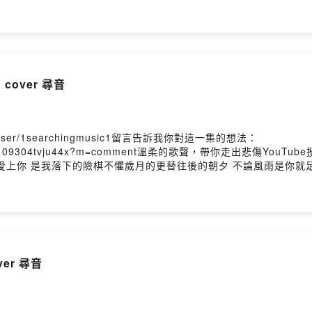
未來過去 我只想見你穿越了 千個萬個 時間線裡 人海裡相依用盡了 
d meet me by the Milky WayImpossible to stay away, impos
你穿越了 千個萬個 時間線裡 人海裡相依用盡了 邏輯心機 推理愛情 
行 在未來 和過去 緊緊相依想follow 每則IG 不錯過 你的蹤跡會
想follow 每則IG 不錯過 你的蹤跡會不會 你也一樣 等待著那句 我願意P
子/洪安妮】勇氣/我喜歡你 ︳cover 尋音
me/user/1searchingmusic1留言告訴我你對這一集的想法：
kuwc6phx0c0109304tvju44x?m=comment溫柔的歌聲，帶你走出
愛上你 是我落下的險棋不懼歲月的更替往後的朝夕 不論風雨是你就
歡你没什麼特别的原因因为你會替我高興偶爾會為我哭泣因為你從来
隕落的聲音這願望讓你聽我愛你 無畏人海的擁擠用盡餘生的勇氣只為
你 無畏人海的擁擠用盡餘生的勇氣只為能靠近你 哪怕一厘米愛上你
逆時光的浪 ︳cover 尋音