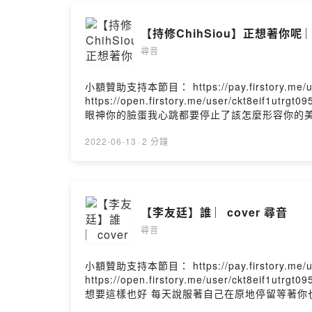
【持修ChihSiou】正想著你呢 ︳
尋音
小額贊助支持本節目： https://pay.firstory.m
https://open.firstory.me/user/c
眼神你的臉蛋我心跳都要停止了該怎麼形容你的美該怎麼形容你的美I'm 
瘋了每天傳給你晚安早就已經變成習慣面對面也只說掰掰就算
正想著你呢I'm thinkin' bout uI'm t
2022-06-13
·
2 分鐘
不起我好想你你呢你呢Oh 對不起我好想你你呢I'm thinkin' b
【李友廷】誰 ︳cover 尋音
尋音
小額贊助支持本節目： https://pay.firstory.m
https://open.firstory.me/user/ck
想要這樣也好 每天說服著自己在原地停留等著你也
麼希望擁有一個你 讓我值得存在害怕伸出手裝作