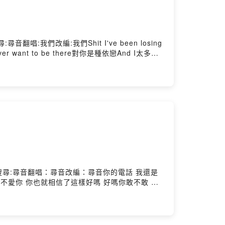
搜尋:尋音翻唱:我們改編:我們Shit I've been losing
ever want to be there對你是種依戀And I太多情
都留給你把剩下最後的回憶全部留下來陪你看著陽光灑進你的眼
Hosting
悲傷YouTube搜尋:尋音翻唱：尋音改編：尋音你的電話 我還是
不愛你 你也就相信了這樣好嗎 好嗎你敢不敢 承
友陪我 都不好意思了我說不愛你 你也就相信了這
不敢 無視我止不住的眼淚你敢不敢 說這段感情的