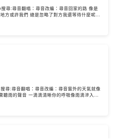
悲傷YouTube搜尋:尋音翻唱：尋音改編：尋音回家的路 像是
地方或許我們 總是忽略了對方我還等待什麼呢？
？靠近我左心房我在這 我在這 我在這 別忘了天
種永遠無法取代的緣份이제는 멀리서 바라봐야겠
 為你祈禱 祝你幸福)미련없이 떠나줄게Baby(我
是人海的浪 穿越不了遠方親愛的等我好嗎？靠近我左心
亮了 雨停了 失去了 我還等著我還等著我還等著
出悲傷YouTube搜尋:尋音翻唱：尋音改編：尋音窗外的天氣就像
放棄聽雨的聲音 一滴滴清晰你的呼吸像雨滴滲入我
氣像儲存愛你的記憶真希望雨能下不停雨愛的秘密 能
消失無息離開你 我安靜的抽離不忍揭曉的劇情我的
勇氣的 Rainie love窗外的雨滴 一滴滴
像儲存愛你的記憶真希望雨能下不停雨愛的秘密能