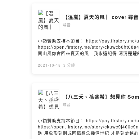
【溫嵐】夏天的風 ︳cover 尋音
尋音
小額贊助支持本節目： https://pay.firstory.
https://open.firstory.me/story/
問山風你會回來夏天的風 我永遠記得 清清楚
著七月的風懶懶的 連雲都變熱熱的不久後天悶
輕輕貼著你胸口聽到心跳 喔…在乎我 和天氣
2021-10-18
·
3 分鐘
穿過頭髮穿過耳朵你和我的夏天 風輕輕說著溫
吹成我守候溫柔暖暖的海風 吹到高高的山峰 
跳 喔…在乎我 和天氣一樣溫度夏天的風 我
我的夏天 風輕輕說著你和我的夏天 風輕輕說著Powered 
【八三夭、孫盛希】想見你 Someday
尋音
小額贊助支持本節目： https://pay.firstory.
https://open.firstory.me/story/c
跡 用象形刻劃成回憶想念幾個世紀 才是刻骨銘心