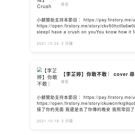
尋音
小額贊助支持本節目： https://pay.firstory.
https://open.firstory.me/story/ckv5
sleepI have a crush on youYou know 
緒要面對I'm holding my breathI'm
睛多希望這一刻不是一個夏天而已多希望這一刻不是一個夏
2021-10-24
·
2 分鐘
【李芷婷】你敢不敢 ︳cover
尋音
小額贊助支持本節目： https://pay.firstory.
https://open.firstory.me/story/c
接了你約見面 我還是去了你傳的晚安 我照常回了
認我愛上你的壞你敢不敢 說恨我像愛我一樣發自
樣好嗎 好嗎你敢不敢 承認我愛上你的壞你敢不
2021-10-18
·
3 分鐘
不堪全都是我的不對你敢不敢 愛錯了人卻不想面對Powered