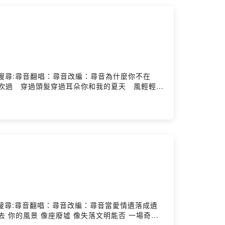
出悲傷YouTube搜尋:尋音翻唱：尋音改編：尋音為什麼你不在
吹過 穿過頭髮穿過耳朵你和我的夏天 風輕輕說
讓想像任意改變場景兩個人一起散著步 我的臉也
酷的笑容 也有靦腆的時候夏天的風 正暖暖吹過
柔暖暖的海風 吹到高高的山峰 溫的風 山的風
個人一起散著步 我的臉也輕輕貼著你胸口聽到心
候夏天的風 正暖暖吹過 穿過頭髮穿過耳朵你和
悲傷YouTube搜尋:尋音翻唱：尋音改編：尋音當愛情遺落成遺
 你的風景 像座廢墟 像失落文明能否 一場奇蹟