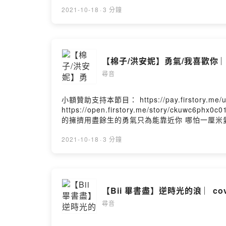
一線生機 能不能有再一次 相遇想見你 只想見你 
樣 在等待一句 我願意He said to me that one dayHe'
2021-10-18
·
3 分鐘
someday想見你 只想見你 未來過去 我只想見
意想見你 每個朝夕 想見你 每個表情想穿越 每個平
想見你 每個表情想穿越 每個平行 在未來 和過去 緊緊相依
【棉
尋音
小額贊助支持本節目： https://pay.firstory.
https://open.firstory.me/story/c
的擁擠用盡餘生的勇氣只為能靠近你 哪怕一厘米
更容易還能當做禮物送给你我只是想對你說我喜
的回應我喜歡你没什麼特别的原因聽夜空的流星 
2021-10-18
·
3 分鐘
歲月的更替往後的朝夕 不論風雨是你就足矣我愛
風雨是你就足矣Powered by Firstory Hosting
【Bii 畢書盡】
尋音