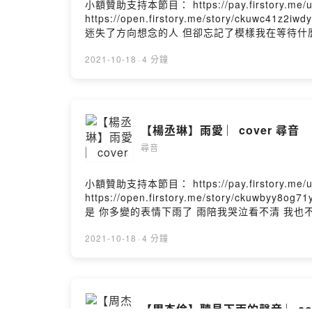
小額贊助支持本節目： https://pay.firstory.
https://open.firstory.me/story/c
迷失了方向想念的人 但卻忘記了模樣我在等待什
也許我在等待是一種永遠無法取代的緣份每當我逆
亮了 雨停了 失去了 我還等著你走的路 是我想
2021-10-18
·
4 分鐘
지 그대 예쁜미소(現在起 我會在遠方 看著你 美麗
會離去 沒有遺憾 寶貝)잊지마 사랑했음을My 
房我在這 我在這 我在這 別忘了天亮了 雨停了 
Powered by Firstory Hosting
【楊丞琳】雨愛 ︳cover 尋音
尋音
小額贊助支持本節目： https://pay.firstory.
https://open.firstory.me/story/
是 你多變的表情下雨了 雨陪我哭泣看不清 我
的愛裡真希望雨能下不停讓想念繼續 讓愛變透明我愛
一直延續我相信我將會看到彩虹的美麗冷冷的空氣
2021-10-18
·
4 分鐘
淚流在心裡學會放棄聽雨的聲音 一滴滴清晰你的呼吸
累積屋內的濕氣像儲存愛你的記憶真希望雨能下
一直延續我相信我將會看到彩虹的美麗Powered by Fir
【周杰倫】聽見