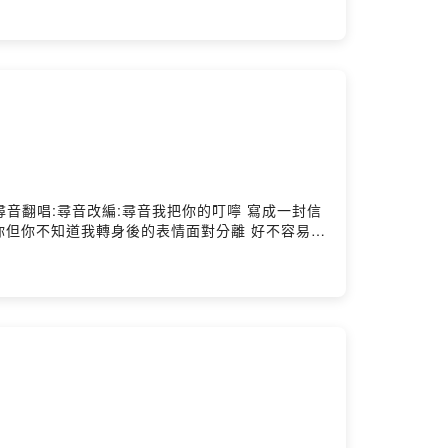
的我我會願意 賠上一切的愛誰 能夠找到我在人海
ouTube搜尋:尋音翻唱:尋音改編:尋音我把你的叮嚀 寫成一封信
你但你不知道我轉身後的表情面對分離 好不容易我
有開口挽留你但你不知道我轉身後的表情面對分離
好美麗旋律希望在你寂寞時安撫你都怪我無能為力