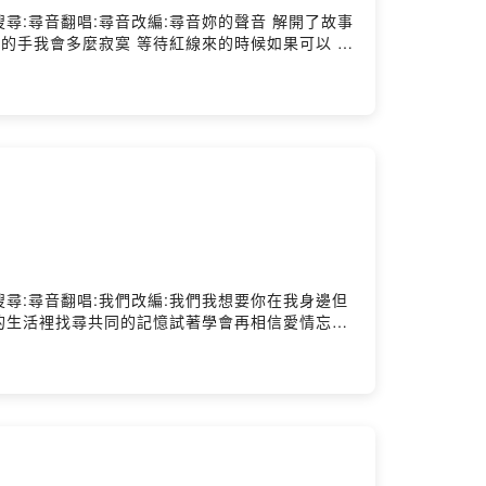
傷YouTube搜尋:尋音翻唱:尋音改編:尋音妳的聲音 解開了故事
妳的手我會多麼寂寞 等待紅線來的時候如果可以 我
可以 茫茫人海千年一眼相遇月光下轉身 那就是妳紅
不想防備愛了 就愛了 只刻在我們淚光的約定 火開
留給我別困住妳如果可以 茫茫人海千年一眼相遇月光
傷YouTube搜尋:尋音翻唱:我們改編:我們我想要你在我身邊但
的生活裡找尋共同的記憶試著學會再相信愛情忘記
「我真的好喜歡你」的遺憾不是我懷疑，而是我在
膀這次沒濕透我戴著耳機躲避著不同世界的人群再
的每個傷、每個步調、每個「你不想要」人走了一
我只是在意你有沒有一樣在意我到頭來，想著你的
是過了很久回到那依舊情不自禁的想著你的笑容