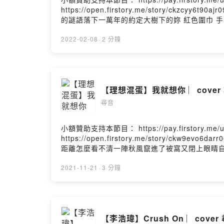
https://open.firstory.me/story/c
的謎語落下一萬年的約定大樹下的妳 紅色圍巾 手
想和妳回到那天相遇讓時間停止 那一場雨只想擁抱
線劃過 深藏輪迴的秘密 我揮霍運氣因為妳 才讓
2022-02-08
·
2 分鐘
出了花如果可以 我想和妳回到那天相遇讓時間停止
下轉身 那就是妳紅線劃過 深藏輪迴的秘密 我花光運氣妳是我
【理想混蛋】我就想你 ︳c
尋音
小額贊助支持本節目： https://pay.firstory.
https://open.firstory.me/story/c
距離怎麼看不清一陣秋風竄進了被窩又閉上眼睛
了什麼時候開始把你說的每一句話放在心上才發
意我只是在意你有沒有一樣在意我到頭來，想著
2021-11-21
·
3 分鐘
一次，聽可能和妳相同的旋律「你在哪裡？」「
樣什麼都還在閉上眼看天空看不見記憶中那種浪
笑容是我最幸福的時候閉上眼看天空看不見記憶
Powered by Firstory Hosting
【李浩瑋】Crush On ︳c