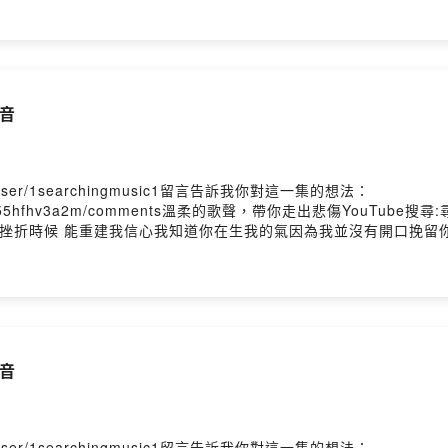
要找到我 多麼希望擁有一個你 讓我值得存在你能否 由衷容納每一種
一個你 讓我值得存在Powered by Firstory Hosting
 尋音
me/user/1searchingmusic1留言告訴我你對這一集的想法：
t8eif1utrgt0955hfhv3a2m/comments溫柔的歌聲，帶你走出悲傷Y
記挫折時候 能重建我信心我知道你在生我的氣因為我並沒有開口挽留
用離開 代替原諒我為你付出的勇氣我知道你在生我的氣因為我並沒
愛你卻只能用離開 代替原諒我為你付出的勇氣你的行李 我替你打包
的行李你的心裡Powered by Firstory Hosting
 尋音
me/user/1searchingmusic1留言告訴我你對這一集的想法：