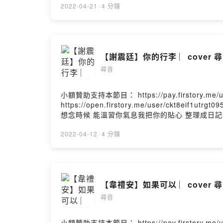
到我在人海中 流浪等待 愛將我的輪廓填滿誰 想
2022-04-21
·
4 分鐘
中 流浪等待 愛將我的輪廓填滿誰 想要找到我 多麼希望擁有
【謝震廷】你的行李 ︳cover
尋音
小額贊助支持本節目： https://pay.firstory.
https://open.firstory.me/user/ck
想念時候 能溫習你氣息我把你的貼心 整理成日
的心裡 已經打包好我們的感情沒想到愛你卻只能
好不容易我的心裡 已經打包好我們的感情沒想到
2022-04-12
·
4 分鐘
才讓我們變成 回憶我愛你 我真的愛你但這句話 我沒裝進你
【韋禮安】如果可以 ︳cover
尋音
小額贊助支持本節目： https://pay.firstory.