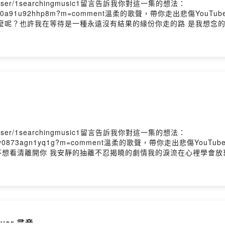
me/user/1searchingmusic1留言告訴我你對這一集的想法：
kuwc41z2iwdy0a91u92hhp8m?m=comment溫柔的歌聲，帶你走出
麼呢？也許我在等待是一種永遠沒有結果的緣份你走的路 是我想念的
著時光 搜尋你的臉龐回憶是人海的浪 穿越不了遠方親愛的等我好嗎
念的地方或許我們 總是忽略了對方我還等待什麼呢？也許我在等待是一
的笑容)이제는 여기서 기도해야겠지 그대 행복하길(現在起 我會在這裡
Love(別忘了 我們愛過 我的愛)每當我逆著時光 搜尋你的臉龐回憶
失去了 我還等著我還等著 我還等著我在這 我在這 我在這 別忘了天
me/user/1searchingmusic1留言告訴我你對這一集的想法：
ckuwbyy8og71y0873agn1yq1g?m=comment溫柔的歌聲，帶你走
也不想看清離開你 我安靜的抽離不忍揭曉的劇情我的淚流在心裡學會
上給我勇氣的 Rainie love窗外的雨滴 一滴滴累積屋內的濕
很窒息 我無法呼吸更多更詳盡歌詞一萬顆 雨滴的距離很徹底 讓愛
像雨滴滲入我的愛裡真希望雨能下不停讓想念繼續 讓愛變透明我愛上給我
不停雨愛的秘密能一直延續我相信我將會看到彩虹的美麗屋內的濕氣
story Hosting
下雨的聲音 ︳cover 尋音