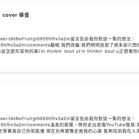
cover 尋音
e/user/ckt8eif1utrgt0955hfhv3a2m留言告訴我你對這一集的想法：
kt8eif1utrgt0955hfhv3a2m/comments翻唱:我們改編:我們
thinkin' bout uI'm thinkin' bout u正想著你呢I'm thi
經過了好久你說的話無法忘記該怎麼形容你的美該怎麼形容你的美I'm thinki
hinkin' bout u都快要瘋了noOh 對不起我好想你你呢你呢Oh 對不起
out uI'm thinkin' bout uPowered by Firstory Hostin
e/user/ckt8eif1utrgt0955hfhv3a2m留言告訴我你對這一集的想法：
t8eif1utrgt0955hfhv3a2m/comments溫柔的歌聲，帶你走出悲傷Y
等著我自己你若能懂 現在別再猶豫走進我的心誰 能夠找到我在人海
 什麼都不想要這樣也好 每天說服著自己在原地停留等著你也等著我