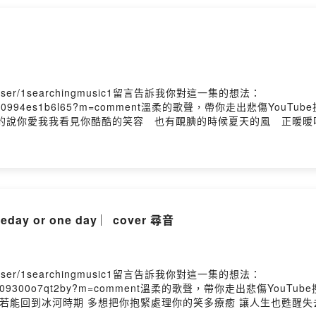
me/user/1searchingmusic1留言告訴我你對這一集的想法：
ckuwcb0ht08a40994es1b6l65?m=comment溫柔的歌聲，帶你走
楚的說你愛我我看見你酷酷的笑容 也有靦腆的時候夏天的風 正暖暖
悶的 一陣午後雨下過氣溫 爬升到無法再忍受 索性閉上了雙眼 
一樣溫度夏天的風 我永遠記得 清清楚楚的說你愛我我看見你酷
柔暖暖的海風 吹到高高的山峰 溫的風 山的風 吹成我山峰溫
溫的風 山的風 吹成我守候為什麼你不在 問山風你會回來場景兩
永遠記得 清清楚楚的說你愛我我看見你酷酷的笑容 也有靦腆的時
by Firstory Hosting
 or one day ︳cover 尋音
me/user/1searchingmusic1留言告訴我你對這一集的想法：
kuwc9j400c9n09300o7qt2by?m=comment溫柔的歌聲，帶你走出
若能回到冰河時期 多想把你抱緊處理你的笑多療癒 讓人生也甦醒失去