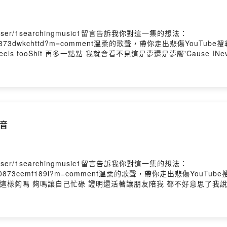
me/user/1searchingmusic1留言告訴我你對這一集的想法：
0hcills6w0873dwkchttd?m=comment溫柔的歌聲，帶你走出悲傷YouTube
how it feels tooShit 再多一點點 我就會看不見這是夢還是夢饜'Cause IN
 holding my breath想了太多又怕你不習慣And I我把最好的全部
天而已多希望這一刻不是一個夏天而已Powered by Firstory 
 尋音
me/user/1searchingmusic1留言告訴我你對這一集的想法：
kuwcnrkig9qo0873cemf189l?m=comment溫柔的歌聲，帶你走出
這樣夠嗎 夠嗎讓自己忙碌 證明還活著讓朋友陪我 都不好意思了我說
內心的堅決你敢不敢 愛一個人如此卑微讓自己忙碌 證明還活著讓朋
敢 說恨我像愛我一樣發自內心的堅決你敢不敢 愛一個人如此卑微你敢
 by Firstory Hosting