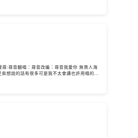
邏輯心機 推理愛情 最難解的謎會不會 妳也 和我一
sible to stayYou'll be back to me
最難解的謎會不會 妳也 和我一樣 在等待一句 我願
不會 你也一樣 等待著那句 我願意想見你 每個朝夕
owered by Firstory Hosting
悲傷YouTube搜尋:尋音翻唱：尋音改編：尋音我愛你 無畏人海
足矣想說的話有很多可是我不太會講也許用唱的會
不假裝因為你擁有真心因為你是真的關心不是客套
能靠近你 哪怕一厘米愛上你 是我落下的險棋不懼
 是我落下的險棋不懼歲月的更替往後的朝夕 不論