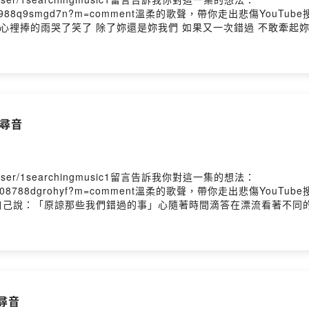
kzcyy6t90ajr0988q9smgd7n?m=comment溫柔的歌聲，帶你走出悲
心裡捧的雨哭了笑了 除了妳還是妳我們 如果又一次錯過 不敢牽起
 妳在身邊的證據 吻妳的呼吸一眨眼 一瞬間 妳說好就是永遠如果
我 背對命運不害怕靠近了 相信了 到底我們愛得有多狼狽暴雨狂風也
 那一場雨只想擁抱 妳在身邊的證據 吻妳的呼吸一眨眼 一萬年 
 賭上世界的 決定Powered by Firstory Hosting
over 尋音
me/user/1searchingmusic1留言告訴我你對這一集的想法：
kw9evo6darr008788dgrohyf?m=comment溫柔的歌聲，帶你走出悲
自己說：「原諒那些我們錯過的事」心隨著時間滴答在漂流看著不同
現原來很久沒這樣閉上眼看天空看不見記憶中那種浪漫而是那說不出
你的笑容是我最幸福的時候又同樣回到上一個下不停的大雨中左邊肩
我想你！」簡單的幾句不夠表明將所有思念藏在這支筆習慣了你習慣
漫而是那說不出「我真的好喜歡你」的遺憾不是我懷疑，而是我在意
中那種浪漫而是那說不出「我真的真的好喜歡，好喜歡你呦！」就算
over 尋音