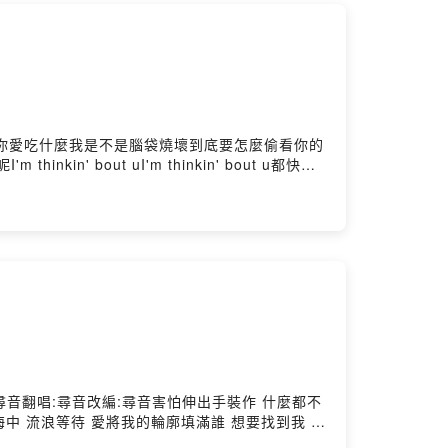
明明就想了很多卻只問你愛吃什麼我是不是腦袋燒壞到底要怎麼偷看你的
nkin' bout uI'm thinkin' bout u都快要
n' bout uI'm thinkin' bout u
我好想你你呢都快要瘋掉Oh 對不起我好想你你呢你呢Oh 對
g
ouTube搜尋:尋音翻唱:尋音改編:尋音害怕伸出手裝作 什麼都不
中 流浪等待 愛將我的輪廓填滿誰 想要找到我 多
自己你若能懂 現在別再猶豫走進我的心誰 能夠找