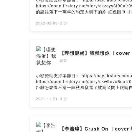
https://open.firstory.me/story/c
的謎語落下一萬年的約定大樹下的妳 紅色圍巾 手
想和妳回到那天相遇讓時間停止 那一場雨只想擁抱
線劃過 深藏輪迴的秘密 我揮霍運氣因為妳 才讓
2022-02-08
·
2 分
出了花如果可以 我想和妳回到那天相遇讓時間停止
下轉身 那就是妳紅線劃過 深藏輪迴的秘密 我花光運氣妳是我
【理想混蛋】我就想你 ︳c
尋音
小額贊助支持本節目： https://pay.firstory.
https://open.firstory.me/story/c
距離怎麼看不清一陣秋風竄進了被窩又閉上眼睛
了什麼時候開始把你說的每一句話放在心上才發
意我只是在意你有沒有一樣在意我到頭來，想著
2021-11-21
·
3 分
一次，聽可能和妳相同的旋律「你在哪裡？」「
樣什麼都還在閉上眼看天空看不見記憶中那種浪
笑容是我最幸福的時候閉上眼看天空看不見記憶
Powered by Firstory Hosting
【李浩瑋】Crush On ︳c