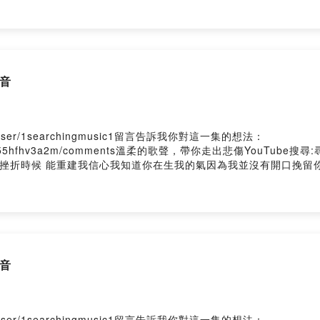
要找到我 多麼希望擁有一個你 讓我值得存在你能否 由衷容納每一種
一個你 讓我值得存在Powered by Firstory Hosting
 尋音
me/user/1searchingmusic1留言告訴我你對這一集的想法：
t8eif1utrgt0955hfhv3a2m/comments溫柔的歌聲，帶你走出悲傷Y
記挫折時候 能重建我信心我知道你在生我的氣因為我並沒有開口挽留
用離開 代替原諒我為你付出的勇氣我知道你在生我的氣因為我並沒
愛你卻只能用離開 代替原諒我為你付出的勇氣你的行李 我替你打包
的行李你的心裡Powered by Firstory Hosting
 尋音
me/user/1searchingmusic1留言告訴我你對這一集的想法：