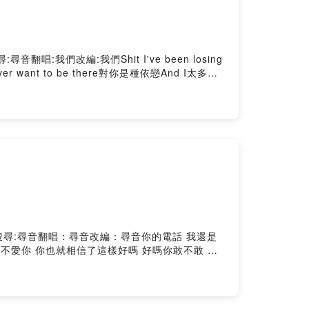
搜尋:尋音翻唱:我們改編:我們Shit I've been losing
ever want to be there對你是種依戀And I太多情
都留給你把剩下最後的回憶全部留下來陪你看著陽光灑進你的眼
Hosting
悲傷YouTube搜尋:尋音翻唱：尋音改編：尋音你的電話 我還是
不愛你 你也就相信了這樣好嗎 好嗎你敢不敢 承
友陪我 都不好意思了我說不愛你 你也就相信了這
不敢 無視我止不住的眼淚你敢不敢 說這段感情的