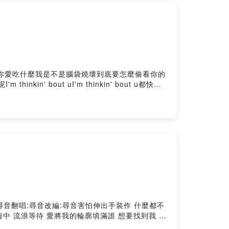
明明就想了很多卻只問你愛吃什麼我是不是腦袋燒壞到底要怎麼偷看你的
nkin' bout uI'm thinkin' bout u都快要
n' bout uI'm thinkin' bout u
我好想你你呢都快要瘋掉Oh 對不起我好想你你呢你呢Oh 對
g
ouTube搜尋:尋音翻唱:尋音改編:尋音害怕伸出手裝作 什麼都不
中 流浪等待 愛將我的輪廓填滿誰 想要找到我 多
自己你若能懂 現在別再猶豫走進我的心誰 能夠找