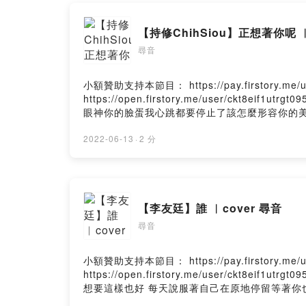
【持修ChihSiou】正想著你呢 ︳
尋音
小額贊助支持本節目： https://pay.firstory.m
https://open.firstory.me/user/c
眼神你的臉蛋我心跳都要停止了該怎麼形容你的美該怎麼形容你的美I'm 
瘋了每天傳給你晚安早就已經變成習慣面對面也只說掰掰就算
正想著你呢I'm thinkin' bout uI'm t
2022-06-13
·
2 分
不起我好想你你呢你呢Oh 對不起我好想你你呢I'm thinkin' b
【李友廷】誰 ︳cover 尋音
尋音
小額贊助支持本節目： https://pay.firstory.m
https://open.firstory.me/user/ck
想要這樣也好 每天說服著自己在原地停留等著你也
麼希望擁有一個你 讓我值得存在害怕伸出手裝作