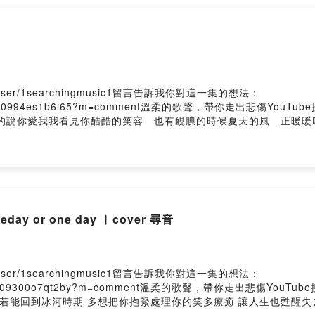
me/user/1searchingmusic1留言告訴我你對這一集的想法：
ckuwcb0ht08a40994es1b6l65?m=comment溫柔的歌聲，帶你走
楚的說你愛我我看見你酷酷的笑容 也有靦腆的時候夏天的風 正暖暖
悶的 一陣午後雨下過氣溫 爬升到無法再忍受 索性閉上了雙眼 
一樣溫度夏天的風 我永遠記得 清清楚楚的說你愛我我看見你酷
柔暖暖的海風 吹到高高的山峰 溫的風 山的風 吹成我山峰溫
溫的風 山的風 吹成我守候為什麼你不在 問山風你會回來場景兩
永遠記得 清清楚楚的說你愛我我看見你酷酷的笑容 也有靦腆的時
by Firstory Hosting
 or one day ︳cover 尋音
me/user/1searchingmusic1留言告訴我你對這一集的想法：
kuwc9j400c9n09300o7qt2by?m=comment溫柔的歌聲，帶你走出
若能回到冰河時期 多想把你抱緊處理你的笑多療癒 讓人生也甦醒失去