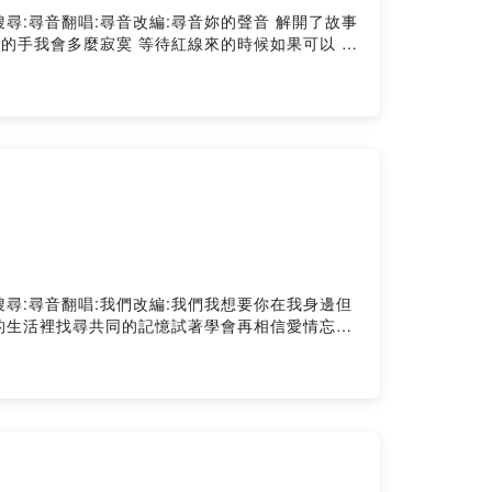
傷YouTube搜尋:尋音翻唱:尋音改編:尋音妳的聲音 解開了故事
妳的手我會多麼寂寞 等待紅線來的時候如果可以 我
可以 茫茫人海千年一眼相遇月光下轉身 那就是妳紅
不想防備愛了 就愛了 只刻在我們淚光的約定 火開
留給我別困住妳如果可以 茫茫人海千年一眼相遇月光
傷YouTube搜尋:尋音翻唱:我們改編:我們我想要你在我身邊但
的生活裡找尋共同的記憶試著學會再相信愛情忘記
「我真的好喜歡你」的遺憾不是我懷疑，而是我在
膀這次沒濕透我戴著耳機躲避著不同世界的人群再
的每個傷、每個步調、每個「你不想要」人走了一
我只是在意你有沒有一樣在意我到頭來，想著你的
是過了很久回到那依舊情不自禁的想著你的笑容