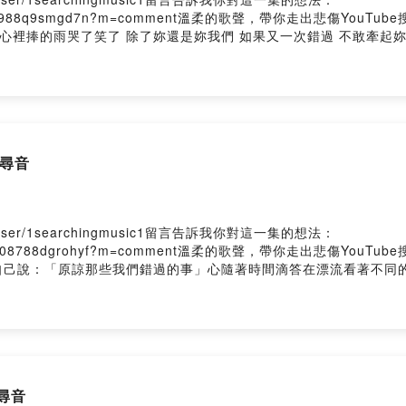
kzcyy6t90ajr0988q9smgd7n?m=comment溫柔的歌聲，帶你走出悲
心裡捧的雨哭了笑了 除了妳還是妳我們 如果又一次錯過 不敢牽起
 妳在身邊的證據 吻妳的呼吸一眨眼 一瞬間 妳說好就是永遠如果
我 背對命運不害怕靠近了 相信了 到底我們愛得有多狼狽暴雨狂風也
 那一場雨只想擁抱 妳在身邊的證據 吻妳的呼吸一眨眼 一萬年 
 賭上世界的 決定Powered by Firstory Hosting
over 尋音
me/user/1searchingmusic1留言告訴我你對這一集的想法：
kw9evo6darr008788dgrohyf?m=comment溫柔的歌聲，帶你走出悲
自己說：「原諒那些我們錯過的事」心隨著時間滴答在漂流看著不同
現原來很久沒這樣閉上眼看天空看不見記憶中那種浪漫而是那說不出
你的笑容是我最幸福的時候又同樣回到上一個下不停的大雨中左邊肩
我想你！」簡單的幾句不夠表明將所有思念藏在這支筆習慣了你習慣
漫而是那說不出「我真的好喜歡你」的遺憾不是我懷疑，而是我在意
中那種浪漫而是那說不出「我真的真的好喜歡，好喜歡你呦！」就算
over 尋音