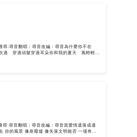
出悲傷YouTube搜尋:尋音翻唱：尋音改編：尋音為什麼你不在
吹過 穿過頭髮穿過耳朵你和我的夏天 風輕輕說
讓想像任意改變場景兩個人一起散著步 我的臉也
酷的笑容 也有靦腆的時候夏天的風 正暖暖吹過
柔暖暖的海風 吹到高高的山峰 溫的風 山的風
個人一起散著步 我的臉也輕輕貼著你胸口聽到心
候夏天的風 正暖暖吹過 穿過頭髮穿過耳朵你和
悲傷YouTube搜尋:尋音翻唱：尋音改編：尋音當愛情遺落成遺
 你的風景 像座廢墟 像失落文明能否 一場奇蹟