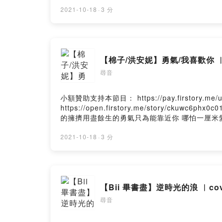
一線生機 能不能有再一次 相遇想見你 只想見你 
樣 在等待一句 我願意He said to me that one dayHe'
2021-10-18
·
3 分
someday想見你 只想見你 未來過去 我只想見
意想見你 每個朝夕 想見你 每個表情想穿越 每個平
想見你 每個表情想穿越 每個平行 在未來 和過去 緊緊相依
【棉
尋音
小額贊助支持本節目： https://pay.firstory.
https://open.firstory.me/story/c
的擁擠用盡餘生的勇氣只為能靠近你 哪怕一厘米
更容易還能當做禮物送给你我只是想對你說我喜
的回應我喜歡你没什麼特别的原因聽夜空的流星 
2021-10-18
·
3 分
歲月的更替往後的朝夕 不論風雨是你就足矣我愛
風雨是你就足矣Powered by Firstory Hosting
【Bii 畢書盡】
尋音