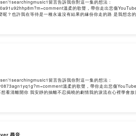
me/user/1searchingmusic1留言告訴我你對這一集的想法：
kuwc41z2iwdy0a91u92hhp8m?m=comment溫柔的歌聲，帶你走出
麼呢？也許我在等待是一種永遠沒有結果的緣份你走的路 是我想念的
著時光 搜尋你的臉龐回憶是人海的浪 穿越不了遠方親愛的等我好嗎
念的地方或許我們 總是忽略了對方我還等待什麼呢？也許我在等待是
麗的笑容)이제는 여기서 기도해야겠지 그대 행복하길(現在起 我會
음을My Love(別忘了 我們愛過 我的愛)每當我逆著時光 搜尋你
 雨停了 失去了 我還等著我還等著 我還等著我在這 我在這 我在這
me/user/1searchingmusic1留言告訴我你對這一集的想法：
ckuwbyy8og71y0873agn1yq1g?m=comment溫柔的歌聲，帶你走
也不想看清離開你 我安靜的抽離不忍揭曉的劇情我的淚流在心裡學會
上給我勇氣的 Rainie love窗外的雨滴 一滴滴累積屋內的濕
很窒息 我無法呼吸更多更詳盡歌詞一萬顆 雨滴的距離很徹底 讓愛
像雨滴滲入我的愛裡真希望雨能下不停讓想念繼續 讓愛變透明我愛上給我
不停雨愛的秘密能一直延續我相信我將會看到彩虹的美麗屋內的濕氣
story Hosting
下雨的聲音 ︳cover 尋音