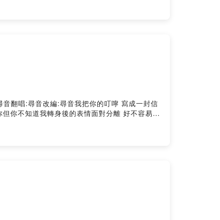
的我我會願意 賠上一切的愛誰 能夠找到我在人海
ouTube搜尋:尋音翻唱:尋音改編:尋音我把你的叮嚀 寫成一封信
你但你不知道我轉身後的表情面對分離 好不容易我
有開口挽留你但你不知道我轉身後的表情面對分離
好美麗旋律希望在你寂寞時安撫你都怪我無能為力