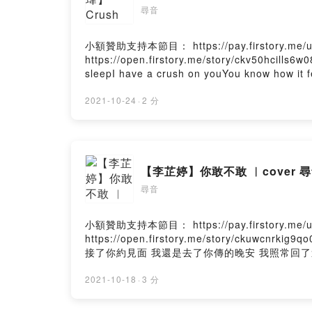
尋音
小額贊助支持本節目： https://pay.firstory.
https://open.firstory.me/story/ckv5
sleepI have a crush on youYou know 
緒要面對I'm holding my breathI'm
睛多希望這一刻不是一個夏天而已多希望這一刻不是一個夏
2021-10-24
·
2 分
【李芷婷】你敢不敢 ︳cover
尋音
小額贊助支持本節目： https://pay.firstory.
https://open.firstory.me/story/c
接了你約見面 我還是去了你傳的晚安 我照常回了
認我愛上你的壞你敢不敢 說恨我像愛我一樣發自
樣好嗎 好嗎你敢不敢 承認我愛上你的壞你敢不
2021-10-18
·
3 分
不堪全都是我的不對你敢不敢 愛錯了人卻不想面對Powered