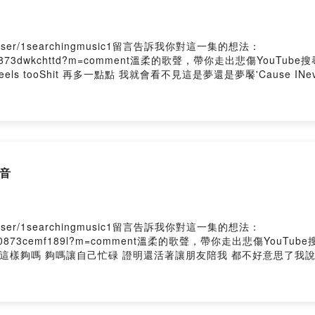
me/user/1searchingmusic1留言告訴我你對這一集的想法：
0hcills6w0873dwkchttd?m=comment溫柔的歌聲，帶你走出悲傷YouTube
how it feels tooShit 再多一點點 我就會看不見這是夢還是夢饜'Cause IN
 holding my breath想了太多又怕你不習慣And I我把最好的全部
天而已多希望這一刻不是一個夏天而已Powered by Firstory 
 尋音
me/user/1searchingmusic1留言告訴我你對這一集的想法：
kuwcnrkig9qo0873cemf189l?m=comment溫柔的歌聲，帶你走出
這樣夠嗎 夠嗎讓自己忙碌 證明還活著讓朋友陪我 都不好意思了我說
內心的堅決你敢不敢 愛一個人如此卑微讓自己忙碌 證明還活著讓朋
敢 說恨我像愛我一樣發自內心的堅決你敢不敢 愛一個人如此卑微你敢
 by Firstory Hosting