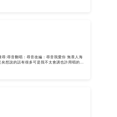
邏輯心機 推理愛情 最難解的謎會不會 妳也 和我一
sible to stayYou'll be back to me
最難解的謎會不會 妳也 和我一樣 在等待一句 我願
不會 你也一樣 等待著那句 我願意想見你 每個朝夕
owered by Firstory Hosting
悲傷YouTube搜尋:尋音翻唱：尋音改編：尋音我愛你 無畏人海
足矣想說的話有很多可是我不太會講也許用唱的會
不假裝因為你擁有真心因為你是真的關心不是客套
能靠近你 哪怕一厘米愛上你 是我落下的險棋不懼
 是我落下的險棋不懼歲月的更替往後的朝夕 不論