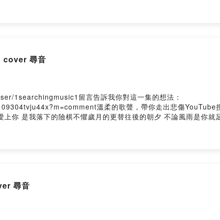
未來過去 我只想見你穿越了 千個萬個 時間線裡 人海裡相依用盡了 
d meet me by the Milky WayImpossible to stay away, impos
你穿越了 千個萬個 時間線裡 人海裡相依用盡了 邏輯心機 推理愛情 
行 在未來 和過去 緊緊相依想follow 每則IG 不錯過 你的蹤跡會
想follow 每則IG 不錯過 你的蹤跡會不會 你也一樣 等待著那句 我願意P
子/洪安妮】勇氣/我喜歡你 ︳cover 尋音
me/user/1searchingmusic1留言告訴我你對這一集的想法：
kuwc6phx0c0109304tvju44x?m=comment溫柔的歌聲，帶你走出
愛上你 是我落下的險棋不懼歲月的更替往後的朝夕 不論風雨是你就
歡你没什麼特别的原因因为你會替我高興偶爾會為我哭泣因為你從来
隕落的聲音這願望讓你聽我愛你 無畏人海的擁擠用盡餘生的勇氣只為
你 無畏人海的擁擠用盡餘生的勇氣只為能靠近你 哪怕一厘米愛上你
逆時光的浪 ︳cover 尋音