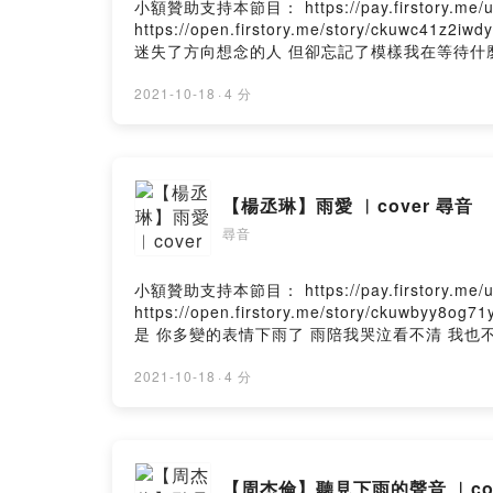
小額贊助支持本節目： https://pay.firstory.
https://open.firstory.me/story/c
迷失了方向想念的人 但卻忘記了模樣我在等待什
也許我在等待是一種永遠無法取代的緣份每當我逆
亮了 雨停了 失去了 我還等著你走的路 是我想
2021-10-18
·
4 分
지 그대 예쁜미소(現在起 我會在遠方 看著你 美
Baby(我會離去 沒有遺憾 寶貝)잊지마 사랑했
靠近我左心房我在這 我在這 我在這 別忘了天亮了
還等著Powered by Firstory Hosting
【楊丞琳】雨愛 ︳cover 尋音
尋音
小額贊助支持本節目： https://pay.firstory.
https://open.firstory.me/story/
是 你多變的表情下雨了 雨陪我哭泣看不清 我
的愛裡真希望雨能下不停讓想念繼續 讓愛變透明我愛
一直延續我相信我將會看到彩虹的美麗冷冷的空氣
2021-10-18
·
4 分
淚流在心裡學會放棄聽雨的聲音 一滴滴清晰你的呼吸
累積屋內的濕氣像儲存愛你的記憶真希望雨能下
一直延續我相信我將會看到彩虹的美麗Powered by Fir
【周杰倫】聽見