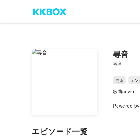
尋音
尋音
芸術
エン
歌曲cover
Powered by 
エピソード一覧