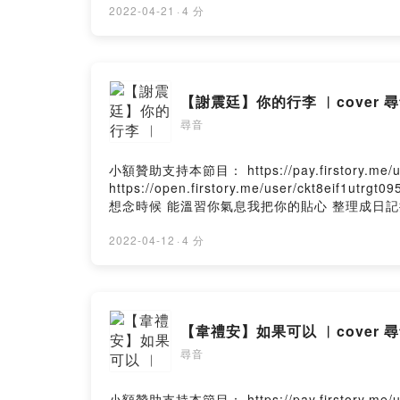
到我在人海中 流浪等待 愛將我的輪廓填滿誰 想
2022-04-21
·
4 分
中 流浪等待 愛將我的輪廓填滿誰 想要找到我 多麼希望擁有
【謝震廷】你的行李 ︳cover
尋音
小額贊助支持本節目： https://pay.firstory.
https://open.firstory.me/user/ck
想念時候 能溫習你氣息我把你的貼心 整理成日
的心裡 已經打包好我們的感情沒想到愛你卻只能
好不容易我的心裡 已經打包好我們的感情沒想到
2022-04-12
·
4 分
才讓我們變成 回憶我愛你 我真的愛你但這句話 我沒裝進你
【韋禮安】如果可以 ︳cover
尋音
小額贊助支持本節目： https://pay.firstory.