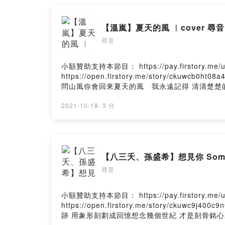
【溫嵐】夏天的風 ︳cover 尋音
尋音
小額贊助支持本節目： https://pay.firstory.
https://open.firstory.me/story/
問山風你會回來夏天的風 我永遠記得 清清楚
著七月的風懶懶的 連雲都變熱熱的不久後天悶
輕輕貼著你胸口聽到心跳 喔…在乎我 和天氣
2021-10-18
·
3 分
穿過頭髮穿過耳朵你和我的夏天 風輕輕說著溫
吹成我守候溫柔暖暖的海風 吹到高高的山峰 
跳 喔…在乎我 和天氣一樣溫度夏天的風 我
我的夏天 風輕輕說著你和我的夏天 風輕輕說著Powered 
【八三夭、孫盛希】想見你 Someday
尋音
小額贊助支持本節目： https://pay.firstory.
https://open.firstory.me/story/c
跡 用象形刻劃成回憶想念幾個世紀 才是刻骨銘心