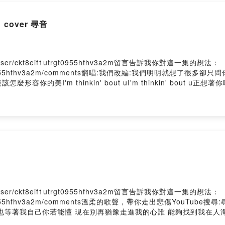
cover 尋音
e/user/ckt8eif1utrgt0955hfhv3a2m留言告訴我你對這一集的想法：
kt8eif1utrgt0955hfhv3a2m/comments翻唱:我們改編:我們
thinkin' bout uI'm thinkin' bout u正想著你呢I'm thi
經過了好久你說的話無法忘記該怎麼形容你的美該怎麼形容你的美I'm thinki
hinkin' bout u都快要瘋了noOh 對不起我好想你你呢你呢Oh 對不起
out uI'm thinkin' bout uPowered by Firstory Hostin
e/user/ckt8eif1utrgt0955hfhv3a2m留言告訴我你對這一集的想法：
t8eif1utrgt0955hfhv3a2m/comments溫柔的歌聲，帶你走出悲傷Y
等著我自己你若能懂 現在別再猶豫走進我的心誰 能夠找到我在人海
 什麼都不想要這樣也好 每天說服著自己在原地停留等著你也等著我