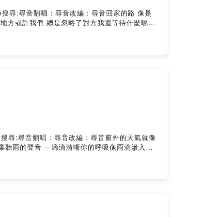
悲傷YouTube搜尋:尋音翻唱：尋音改編：尋音回家的路 像是
地方或許我們 總是忽略了對方我還等待什麼呢？
？靠近我左心房我在這 我在這 我在這 別忘了天
一種永遠無法取代的緣份이제는 멀리서 바라봐야겠
在這裡 為你祈禱 祝你幸福)미련없이 떠나줄게
的臉龐回憶是人海的浪 穿越不了遠方親愛的等我好嗎？
 別忘了天亮了 雨停了 失去了 我還等著我還等著我
出悲傷YouTube搜尋:尋音翻唱：尋音改編：尋音窗外的天氣就像
放棄聽雨的聲音 一滴滴清晰你的呼吸像雨滴滲入我
氣像儲存愛你的記憶真希望雨能下不停雨愛的秘密 能
消失無息離開你 我安靜的抽離不忍揭曉的劇情我的
勇氣的 Rainie love窗外的雨滴 一滴滴
像儲存愛你的記憶真希望雨能下不停雨愛的秘密能