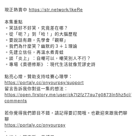
現正熱賣中
https://str.network/IkeRe
本集重點
。笑話好不好笑，究竟差在哪？
。從「呃？」到「哈！」的大腦歷程
。要說話有趣，先學會「觀察」
。我們為什麼笑？幽默的３＋１理論
。先建立信任，再溫水煮青蛙
。談「炎上」：自嘲可以，嘲笑別人不行？
。專場《奧德修斯》：現代生活就像荒謬史詩
點亮心燈，贊助支持哇賽心理學：
https://portaly.cc/onyourpsy/support
留言告訴我你對這一集的想法：
https://open.firstory.me/user/ck7t2fz77qu7g0873ln5hz5cl/
comments
若你覺得我們節目不錯，請記得要訂閱哦。也歡迎來跟我們聊
聊
https://portaly.cc/onyourpsy
-