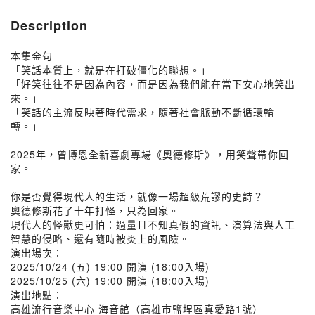
Description
本集金句
「笑話本質上，就是在打破僵化的聯想。」
「好笑往往不是因為內容，而是因為我們能在當下安心地笑出
來。」
「笑話的主流反映著時代需求，隨著社會脈動不斷循環輪
轉。」
2025年，曾博恩全新喜劇專場《奧德修斯》，用笑聲帶你回
家。
你是否覺得現代人的生活，就像一場超級荒謬的史詩？
奧德修斯花了十年打怪，只為回家。
現代人的怪獸更可怕：過量且不知真假的資訊、演算法與人工
智慧的侵略、還有隨時被炎上的風險。
演出場次：
2025/10/24 (五) 19:00 開演 (18:00入場)
2025/10/25 (六) 19:00 開演 (18:00入場)
演出地點：
高雄流行音樂中心 海音館（高雄市鹽埕區真愛路1號）