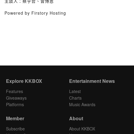
主談人：蔡宇哲、曾博恩
Powered by Firstory Hosting
Explore KKBOX
Entertainment News
Features
Latest
Giveaways
Charts
Platforms
Music Awards
Member
About
Subscribe
About KKBOX