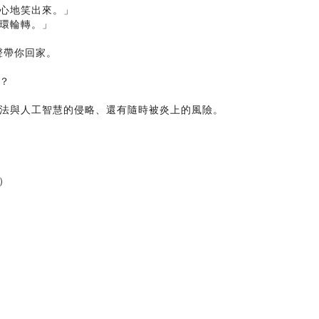
心地笑出來。」
環輪轉。」
聲帶你回家。
？
法與人工智慧的侵略、還有隨時被炎上的風險。
）