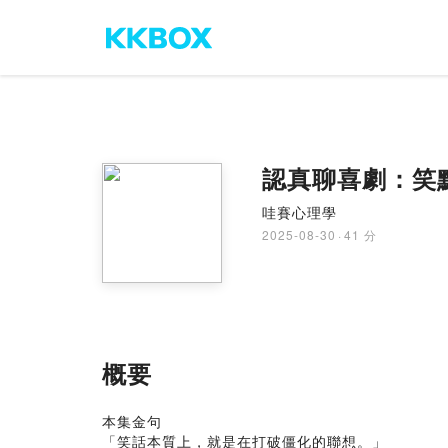
認真聊喜劇：笑點
哇賽心理學
2025-08-30
·
41 分
概要
本集金句
「笑話本質上，就是在打破僵化的聯想。」