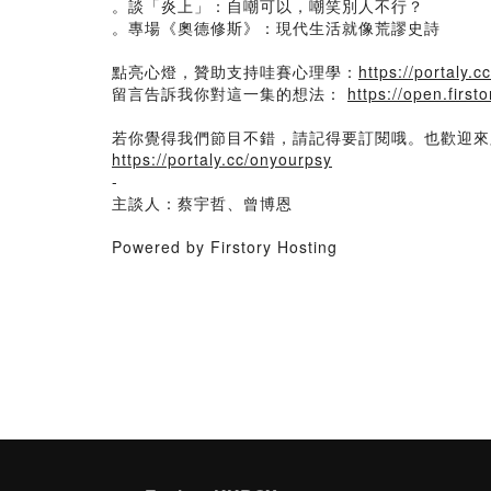
。談「炎上」：自嘲可以，嘲笑別人不行？
。專場《奧德修斯》：現代生活就像荒謬史詩
點亮心燈，贊助支持哇賽心理學：
https://portaly.
留言告訴我你對這一集的想法：
https://open.firs
若你覺得我們節目不錯，請記得要訂閱哦。也歡迎來
https://portaly.cc/onyourpsy
-
主談人：蔡宇哲、曾博恩
Powered by Firstory Hosting