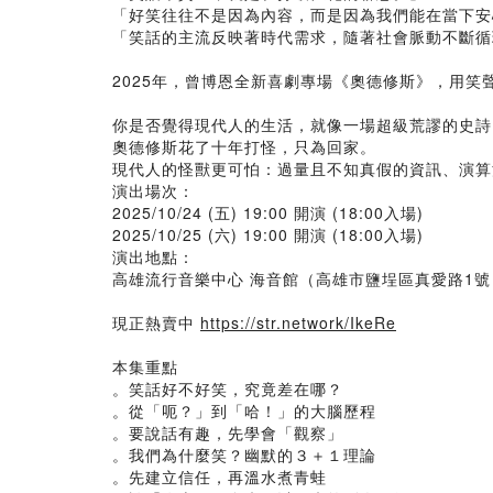
「好笑往往不是因為內容，而是因為我們能在當下安
「笑話的主流反映著時代需求，隨著社會脈動不斷循
2025年，曾博恩全新喜劇專場《奧德修斯》，用笑
你是否覺得現代人的生活，就像一場超級荒謬的史詩
奧德修斯花了十年打怪，只為回家。
現代人的怪獸更可怕：過量且不知真假的資訊、演算
演出場次：
2025/10/24 (五) 19:00 開演 (18:00入場)
2025/10/25 (六) 19:00 開演 (18:00入場)
演出地點：
高雄流行音樂中心 海音館（高雄市鹽埕區真愛路1號
現正熱賣中
https://str.network/IkeRe
本集重點
。笑話好不好笑，究竟差在哪？
。從「呃？」到「哈！」的大腦歷程
。要說話有趣，先學會「觀察」
。我們為什麼笑？幽默的３＋１理論
。先建立信任，再溫水煮青蛙