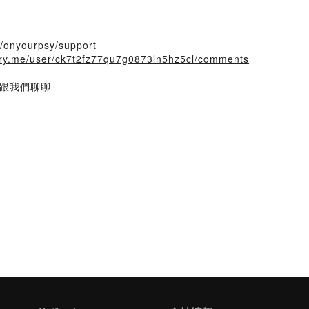
cc/onyourpsy/support
tory.me/user/ck7t2fz77qu7g0873ln5hz5cl/comments
跟我們聊聊