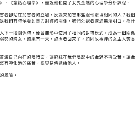
》、《童話心理學》，最近他也開了女鬼金魅的心理學分析課程。
害者卻站在加害者的立場，反過來加害那些跟他處境相同的人？我
是我們有時候看到暴力對待的關係，我們旁觀者遲遲無法明白，為
入下一段關係時，便會無形中使用了相同的對待模式，成為一個關
弱勢的婢女。如果有一天，施虐者回來了，如同故事裡的女主人焚
普渡自己內在的陰暗面，讓躲藏在我們陰影中的金魅不再受苦。讓
沒有轉化過的痛苦，很容易傳遞給他人。
的風險。