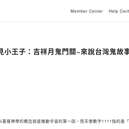
Member Center
Help Cen
遇見小王子：吉祥月鬼門關~來說台灣鬼故
基督神學的概念就是推動宇宙的第一因，而天使數字1111指的是「