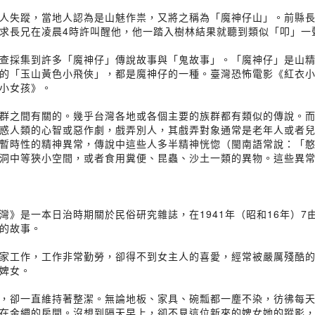
人失蹤，當地人認為是山魅作祟，又將之稱為「魔神仔山」。前縣
求長兄在凌晨4時許叫醒他，他一踏入樹林結果就聽到類似「叩」一
查採集到許多「魔神仔」傳說故事與「鬼故事」。「魔神仔」是山
的「玉山黃色小飛俠」，都是魔神仔的一種。臺灣恐怖電影《紅衣
小女孩》。
群之間有關的。幾乎台灣各地或各個主要的族群都有類似的傳說。
惑人類的心智或惡作劇，戲弄別人，其戲弄對象通常是老年人或者
暫時性的精神異常，傳說中這些人多半精神恍惚（閩南語常說：「
洞中等狹小空間，或者食用糞便、昆蟲、沙土一類的異物。這些異
灣》是一本日治時期關於民俗研究雜誌，在1941年（昭和16年）
的故事。
家工作，工作非常勤勞，卻得不到女主人的喜愛，經常被嚴厲殘酷
婢女。
，卻一直維持著整潔。無論地板、家具、碗瓢都一塵不染，彷彿每
在金綢的房間。沒想到隔天早上，卻不見這位新來的婢女她的蹤影