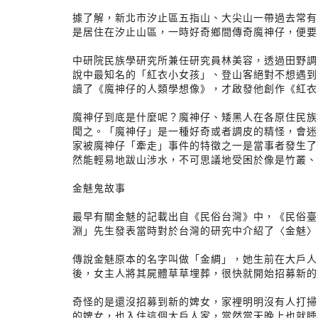
據了解，新北市汐止區五指山、大尖山一帶過去常有
是居住在汐止山區，一時好奇鄉間傳奇魔神仔，便要
中研院民族學研究所兼任研究員林美容，透過田野調
說中最知名的「紅衣小女孩」、登山客絕對不想遇到
讀了《魔神仔的人類學想像》，才啟發他創作《紅衣
魔神仔到底是什麼呢？魔神仔、矮黑人在各原住民族
聞之。「魔神仔」是一種好奇或者調皮的精怪，會迷
家被魔神仔「牽走」事件的特徵之一是當事者發生了
然能輕易地跋山涉水，不可思議地受困於像是竹叢、
金魅鬼故事
最早有關金魅的記載出自《民俗台灣》中，《民俗臺
淵」先生發表當時對於台灣的研究中介紹了〈金魅〉
傳說金魅原本的名字叫做「金綢」，她生前在大戶人
後，女主人將其屍體草草埋葬，很快就開始招募新的
奇怪的是還沒招募到新的婢女，家裡明明沒有人打掃
的婢女，也入住這個大戶人家，當然當天晚上也就睡