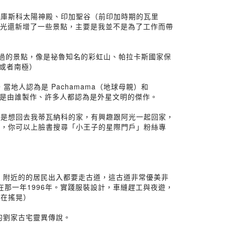
是庫斯科太陽神殿、印加聖谷（前印加時期的瓦里
阿光還新增了一些景點，主要是我並不是為了工作而帶
去過的景點，像是祕魯知名的彩虹山、帕拉卡斯國家保
或者南極）
地人認為是 Pachamama（地球母親）和
卡線是由誰製作、許多人都認為是外星文明的傑作。
還是想回去我蒂瓦納科的家，有興趣跟阿光一起回家，
行，你可以上臉書搜尋「小王子的星際門戶」粉絲專
 附近的的居民出入都要走古道，這古道非常優美非
那一年1996年。實踐服裝設計，車縫趕工與夜遊，
直在搖晃）
的劉家古宅靈異傳說。