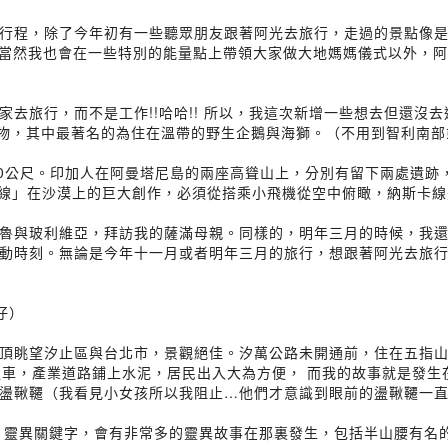
行程，除了今年初有一些聽眾朋友跟著阿光去旅行，走過的景點像
神廟、當然我也會在一些特別的能量點上帶領大家做大地媽媽儀式以外，
去旅行，而不是工作!!哈哈!! 所以，我這次新增一些想去但還沒
動物，其中最著名的為住在溫帶的野生企鵝與海獅。（不用到智利南部
0公尺。印加人在阿曼塔尼島的兩座高聳山上，分別有留下兩處遺跡，當
納斯卡線」在沙漠上的巨大創作，必須從搭乘小飛機從空中俯瞰，納斯
魯與玻利維亞，拜訪我的薩滿母親。同樣的，明年三月的時候，我
動時刻。無論是今年十一月或者明年三月的旅行，想跟著阿光去旅
仔）
頂眺望汐止區與台北市，景觀絕佳。汐萬公路未開通前，住在五指山
通車，產業道路鋪上水泥，居民出入大為方便， 而我的故事就是發生在
盪鞦韆（我看見小女孩所以我阻止…他們才意識到眼前的盪鞦韆一
 靈異關鍵字，會有非常多的靈異故事在那裏發生，包括半山腰有名