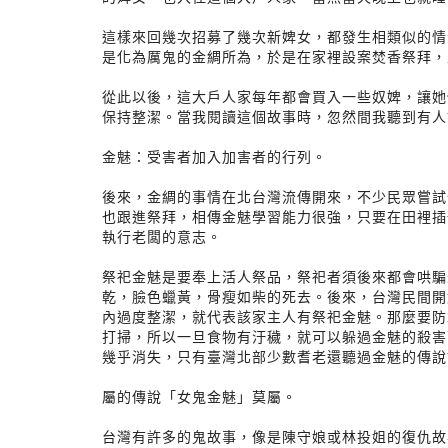
這樣來回幾次招募了幾次新婢女，都發生相類似的情
是化為厲鬼的金綢所為，於是在家裡設案焚香祭拜，
從此以後，這大戶人家每年都會買入一些奴婢，讓她
保持整潔。當我閱讀這個故事時，忽然間我聽到有人
金魅：受害者加入加害者的行列。
後來，金綢的事情在北台灣流傳開來，不少民眾嘗試
也跟進祭拜，相傳金魅學習能力很強，只要在田裡插
執行老闆的意志。
祭祀金魅是要奉上活人祭品，祭祀者須後來都會哄騙
乾，臉色蠟黃，骨瘦如柴的死去。後來，台灣民間開
內過度整潔，就代表該家主人有祭祀金魅。那麼要防
打掃，所以一旦食物有汙穢，就可以躲過金魅的殺害
幾乎消失，只有臺灣北部少數耆老還聽過金魅的傳說
屬的傳說「女鬼金魅」莫屬。
台灣有許多的鬼故事，像是陳守娘或林投姐的復仇故