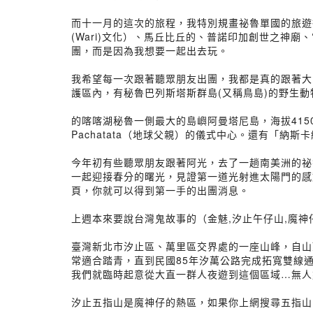
而十一月的這次的旅程，我特別規畫祕魯單國的旅遊
(Wari)文化）、馬丘比丘的、普諾印加創世之
團，而是因為我想要一起出去玩。
我希望每一次跟著聽眾朋友出團，我都是真的跟著大家
護區內，有秘魯巴列斯塔斯群島(又稱鳥島)的野生
的喀喀湖秘魯一側最大的島嶼阿曼塔尼島，海拔415
Pachatata（地球父親）的儀式中心。還有「
今年初有些聽眾朋友跟著阿光，去了一趟南美洲的祕
一起迎接春分的曙光，見證第一道光射進太陽門的感
頁，你就可以得到第一手的出團消息。
上週本來要說台灣鬼故事的（金魅,汐止午仔山,魔神
臺灣新北市汐止區、萬里區交界處的一座山峰，自山
常適合踏青，直到民國85年汐萬公路完成拓寬雙線
我們就臨時起意從大直一群人夜遊到這個區域…無人
汐止五指山是魔神仔的熱區，如果你上網搜尋五指山