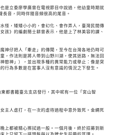
長也是立委廖學廣曾在電視節目中說過，他幼童時期就
聲長音，同時伴隨音頻很高的尾音。
精水怪，矮矮小小的，會幻化、會作弄人，臺灣民間傳
小女孩》的編劇簡士耕曾表示，他是上了林美容的課、
而魔神仔把人「牽走」的傳聞，至今在台灣各地仍時可
兒童，作法則是將人帶到山野川湖，使其迷路，無法回
憨神憨神」），並出現多種的異常能力或舉止：像是突
常的行為多數是在當事人沒有意識的情況之下發生。
7由東都書籍臺北支店發行，其中呢有一位「宮山智
的女主人虐打，在一次的虐待過程中意外致死。金綢死
天晚上都被精心擦拭過一般。一個月後，終於招募到新
，床上只留下一搓頭髮與以及婢女生前帶的耳環。