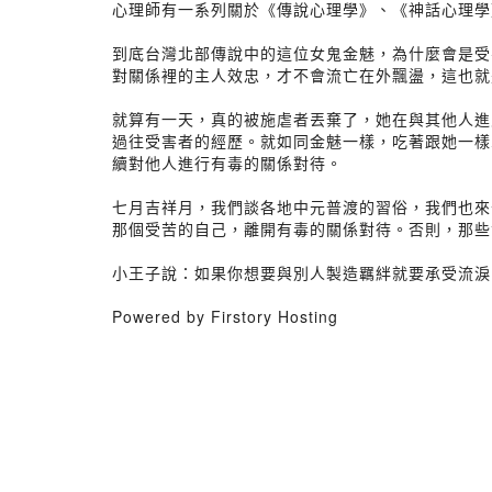
心理師有一系列關於《傳說心理學》、《神話心理學
到底台灣北部傳說中的這位女鬼金魅，為什麼會是受
對關係裡的主人效忠，才不會流亡在外飄盪，這也就
就算有一天，真的被施虐者丟棄了，她在與其他人進
過往受害者的經歷。就如同金魅一樣，吃著跟她一樣
續對他人進行有毒的關係對待。
七月吉祥月，我們談各地中元普渡的習俗，我們也來
那個受苦的自己，離開有毒的關係對待。否則，那些
小王子說：如果你想要與別人製造羈絆就要承受流淚
Powered by Firstory Hosting