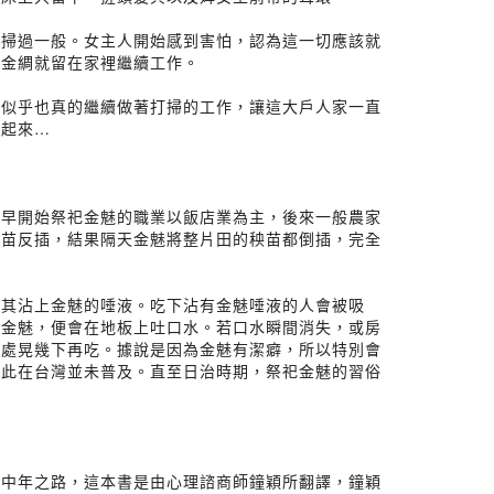
打掃過一般。女主人開始感到害怕，認為這一切應該就
請金綢就留在家裡繼續工作。
綢似乎也真的繼續做著打掃的工作，讓這大戶人家一直
了起來…
最早開始祭祀金魅的職業以飯店業為主，後來一般農家
秧苗反插，結果隔天金魅將整片田的秧苗都倒插，完全
使其沾上金魅的唾液。吃下沾有金魅唾液的人會被吸
祀金魅，便會在地板上吐口水。若口水瞬間消失，或房
下處晃幾下再吃。據說是因為金魅有潔癖，所以特別會
因此在台灣並未普及。直至日治時期，祭祀金魅的習俗
做中年之路，這本書是由心理諮商師鐘穎所翻譯，鐘穎