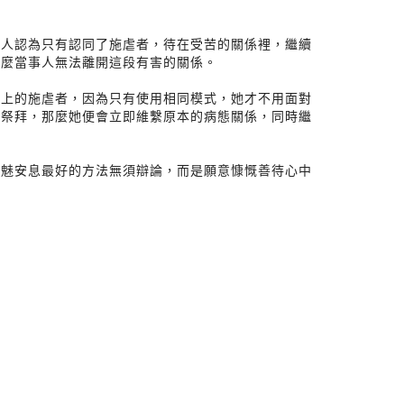
個人認為只有認同了施虐者，待在受苦的關係裡，繼續
什麼當事人無法離開這段有害的關係。
係上的施虐者，因為只有使用相同模式，她才不用面對
香祭拜，那麼她便會立即維繫原本的病態關係，同時繼
金魅安息最好的方法無須辯論，而是願意慷慨善待心中