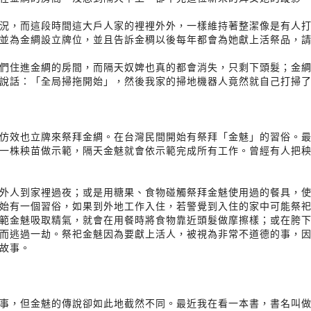
況，而這段時間這大戶人家的裡裡外外，一樣維持著整潔像是有人
並為金綢設立牌位，並且告訴金稠以後每年都會為她獻上活祭品，
們住進金綢的房間，而隔天奴婢也真的都會消失，只剩下頭髮；金
說話：「全局掃拖開始」，然後我家的掃地機器人竟然就自己打掃
仿效也立牌來祭拜金綢。在台灣民間開始有祭拜「金魅」的習俗。
一株秧苗做示範，隔天金魅就會依示範完成所有工作。曾經有人把
外人到家裡過夜；或是用糖果、食物碰觸祭拜金魅使用過的餐具，
始有一個習俗，如果到外地工作入住，若警覺到入住的家中可能祭
範金魅吸取精氣，就會在用餐時將食物靠近頭髮做摩擦樣；或在胯
而逃過一劫。祭祀金魅因為要獻上活人，被視為非常不道德的事，
故事。
事，但金魅的傳說卻如此地截然不同。最近我在看一本書，書名叫