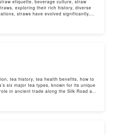
straw etiquette, beverage culture, straw
act us at:hanyi2016tea@hanyitea.tw▋Follow
traws, exploring their rich history, diverse
e: Han-Yi Tea Official Website- Milk Tea
ations, straws have evolved significantly,
and share your thoughts on this episode:
merians who used natural materials for
留言告訴我你對這一集的想法：
lass, silicone, paper, bamboo, and even
ironmental sustainability and user
ike bubble tea, where the technique of
ssociated with single-use plastic straws and
itea.tw/single-post/straw/🌿 Key Highlights:-
aterial Diversity: Exploring various straw
ective pros and cons.- Environmental Impact:
sage Techniques: Tips on the correct way to
ltural Significance: Understanding the role
n, tea history, tea health benefits, how to
e a YouTube MemberLove our content? Support
’s six major tea types, known for its unique
hannelNever miss an episode! Subscribe to
role in ancient trade along the Silk Road and
ons? Contact us
and earthy aroma over time.Join us as we
 Cha.Cha.Du Instagram- Official Website:
ea, and uncover the remarkable health
donation: Donate hereLeave a comment and
hniques to bring out its bold and complex
er/ckqw5eak2g4820939s2ieb4wv留言告訴我你對這一
 Origins: Dark tea traces its roots to the
ing
the distinctive aging and post-fermentation
 taste and aging potential.- Health Benefits:
Brewing Guide: Use boiling water (95-100°C)