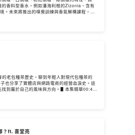
小額資助我們持續創作的歡迎加入我們，並享有會員
料型香水，例如潘海利根的Zizonia、含有
用情境。未來將推出的嗅覺訓練與香氣解構課程，協
cebook：
、草本、花果與穀物等抽象香氣的分類能力。課程
hid=YmMyMTA2M2Y=荼公子官方網站：
工作者，以及所有喜愛香氣、想更精準理解與表達
E官方帳號（課程及優惠）：https://lin.ee/2wovfGM＿
0:03 薰衣草10:47 Stilla Svensk
服務・累積 100+ 小時剪輯經驗・製作 200+
hair EdT 運茶船22:27 胡椒22:37 Maison Violet
irstory.io/join留言告訴我你對這一集的想法：
 香氣嗅覺主題訓練32:43 香料、草本、花果、穀物37:33
qw5eak2g4820939s2ieb4wv/commentsPowered
覺 #氣味解構＿＿＿＿＿＿＿＿＿＿＿＿＿＿＿＿＿＿＿＿＿
youtube.com/@hanyi2016tea/featured▋合作邀
ram：https://instagram.com/cha.cha.du?
ihi1.com/GHnv1荼公子 Han-Yi 韓奕LINE官方帳號
芳春的老包種茶歷史，聊到年輕人對現代包種茶的
製作提供 Video Podcast / 影音拍攝剪輯服
公子也分享了實體店與網路電商的經營血淚史。這
r/加入會員，支持節目：
到屬於自己的風味與方向。▋本集精華00:44
939s2ieb4wv/commentsPowered by Firstory
創業後的茶葉審美轉變：從「香就好」到追求「層次與口
不是坑，是養分27:46 最 Chill 的泡茶時光
| Shi Sien
茶空間 #荼公子 #老茶 #創業經驗 #台灣茶＿＿＿＿＿＿＿＿
們，並享有會員專屬福利
youtube.com/@hanyi2016tea/featured▋合作邀
ft. 喜堂亮
ram：https://instagram.com/cha.cha.du?