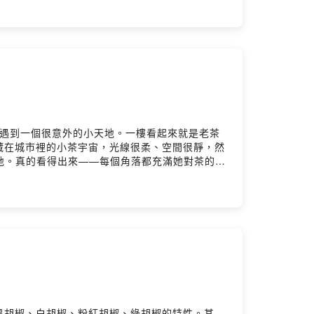
的迷戀03:09 燃燒香氣與精油萃取的差異04:30
負能量09:05 為什麼白色鼠尾草是淨化首選？
 正確燃燒的重要性25:24 焙茶、煙燻調酒中的香氣應
hiteyak5299/▋空間 White Yak 白犛牛身心靈
 #風味＿＿＿＿＿＿＿＿＿＿＿＿＿＿＿＿＿＿＿＿＿＿▋成為
youtube.com/@hanyi2016tea/featured▋合作
Instagram：
duct-all/奶茶控LINE交流群：
茶行裡遇到一個很意外的小天地。一樓看起來就是老茶
fGM＿＿＿＿＿＿＿＿＿＿＿＿＿＿＿＿＿＿＿＿＿＿▋本節目由
藏在城市裡的小茶宇宙，光線很柔、空間很靜，然
/訪談短影音
之地。真的看得出來——每個角落都充滿她對茶的
留言告訴我你對這一集的想法：Powered by Firstory
式茶碗、小品茶杯、帶金邊的主人杯……你知道那
挑了好幾件茶器。想說，數十年的器物、孤品、老
子、愛在城市裡挖寶，去大稻埕時真的可以上樓看
迎與我們聯繫。-----重點整理：1、韓國咖
茶館中，除了咖啡外，常見的茶飲是紅棗、紅豆、薑湯
合，成熟葉則與臺灣包種茶相似。4、臺灣山茶的
應注意企業是否真正投入相關公益行動，而非僅挪用
需存放三個月至半年退火，風味才會更佳，呈現熱
.instagram.com/shi_xian_tea/▋
 #茶葉創業 #茶館經營 #蒔現茶空間 #荼公子 #老茶 #創
黑胡椒、白胡椒、粉紅胡椒、綠胡椒的特性。其