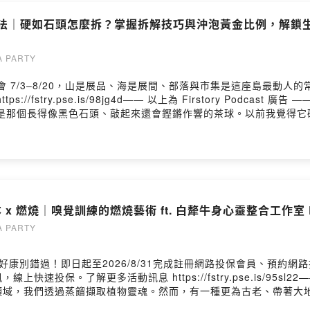
法｜硬如石頭怎麼拆？掌握拆解技巧與沖泡黃金比例，解鎖生津暖
 PARTY
會 7/3–8/20，山是展品、海是展間、部落與市集是這座島最動
/fstry.pse.is/98jg4d—— 以上為 Firstory Podca
就是那個長得像黑色石頭、敲起來還會鏗鏘作響的茶球。以前我覺得它
壞裡面的結構，它就會乖乖鬆動了。這茶真的很神奇，它是客家人用
完全不用加糖，那種陳年的回甘感真的很迷人。 我覺得老師講得最動
果家裡剛好有一顆酸柑茶，別再把它當古董供著了，拿個保溫瓶燜泡看
9 存放與品質關鍵：精油與控溫03:07 暴力美學？如何正確拆解硬如石
5 感受陳茶的天然生津感09:36 懶人保溫瓶燜泡法11:46 讓茶重回日
人.半顆茶巡迴場課程紀錄 https://www.hanyitea.tw/single-post/b
本 x 燃燒｜嗅覺訓練的燃燒藝術 ft. 白犛牛身心靈整合工作室 E
＿▋成為Youtube專屬會員 喜歡我們的影片，願意小額資助我
9LoyPRC2skxoQl1BVAw/join▋訂閱荼公子Youtube頻道 https://www.
 PARTY
子Facebook：https://www.facebook.com/HANYI2016TEA 
hid=YmMyMTA2M2Y=荼公子官方網站：https://www.hanyitea.tw/pro
康別錯過！即日起至2026/8/31完成註冊網路投保會員、預約網路
奕LINE官方帳號（課程及優惠）：https://lin.ee/2wovfGM加入會員，支持節目： 
保。了解更多活動訊息 https://fstry.pse.is/95sl22—— 
/user/ckqw5eak2g4820939s2ieb4wv/commentsPowered by F
領域，我們透過蒸餾擷取植物靈魂。然而，有一種更為古老、帶著大
，釋放出的氣味不再只是單純的化學分子，而是連結空間、心靈與萬物的