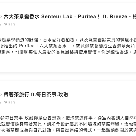
、漢服如何避險34:49 買到不喜歡怎麼辦？拆衣服也是一種方式36:0
10 女生選擇上有什麼身材限制嗎？43:07 慕禪－龍女風、珍珠奶茶主題、蒼蘭
系變香水 Senteur Lab - Puritea！ ft. Breez
穿著可以選宋製漢服55:18 夢華錄56:40 陸劇細節越來越考究59:
＿＿＿＿＿＿＿＿＿＿＿＿＿＿＿＿＿＿＿▋成為Youtube專屬會員喜
 PARTY
com/channel/UCqj79LoyPRC2skxoQl1BVAw/join▋訂閱荼公
ea/featured▋合作邀約hanyi2016tea@gmail.com▋其他平台荼公子Fa
六大茶系本集邀請魔藥學頻道的野貓、香水愛好者柏樹，以及氣質幽默兼具的微
A荼公子Instagram：https://instagram.com/cha.cha.du?igs
Lab 所推出的 Puritea「六大茶系香水」。究竟綠茶會變成豆香還
奶茶控LINE交流群：https://lihi1.com/GHnv1荼公子 Han-Yi 韓奕LIN
的驚喜，也聊聊每個人最愛的香氣風格與使用習慣。你是線性香派，
/www.instagram.com/blanchevanessa/https://www.i
://www.hanyitea.tw/野薑花不知春 https://www.hanyitea.tw/pr
https://www.instagram.com/yunxi_hanfu/慕禪https://www.in
ducts/rose-hydrolate▋本集內容00:20 本集介紹00:43 歡迎來賓
uteaparlor/▋影音製作Danehttps://www.instagram.com/dane.v
 綠茶04:43 黃茶06:09 青茶/烏龍茶07:08 白茶07:54 紅茶08:4
eak2g4820939s2ieb4wv留言告訴我你對這一集的想法：
不知春19:58 白茶21:47 紅茶23:56 黑茶26:22 Breeze 慈善小品
820939s2ieb4wv/commentsPowered by Firstory Hosting
S TRANQUIL BREW34:53 White Tea - SILVER NEEDLE SYMPHO
ELIXIR42:00 品牌特色44:08 Black Tea - VALLEY MIST ELIX
帶著茶旅行 ft.每日茶事.玫融
茶54:34 韓奕喜歡青茶跟黑茶54:47 野貓喜歡後三支，前三支要看情況
] 玫瑰純露01:00:16 荼公子茶葉選品01:01:05 野貓 魔藥學01:0
 PARTY
會員喜歡我們的影片，願意小額資助我們持續創作的，歡迎加入我們，並
9LoyPRC2skxoQl1BVAw/join▋訂閱荼公子Youtube頻道https://www.
ft. @每日茶事 玫融你是否曾想過，把泡茶這件事，從室內搬到大
acebook：https://www.facebook.com/HANYI2016TEA荼公子I
上就習慣隨身帶著茶具，到如今設計屬於不同場域的茶席體驗。玫融
hid=YmMyMTA2M2Y=荼公子官方網站：https://www.hanyitea.tw/pro
一次喝茶都成為與自己對話、與自然連結的儀式。一起聽聽她關於茶
-Yi 韓奕LINE官方帳號（課程及優惠）：https://lin.ee/2wovf
9 是什麼契機讓玫融走進茶世界？02:42 帶著茶具在車上是從小耳濡目染