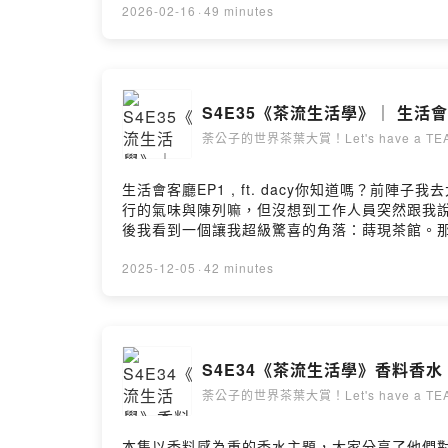
癒師 Esther，帶領我們跳脫日常的沖泡與萃取，深
2026-02-16
·
49 minutes
如何使用無煙炭避免焦臭味07:07 火能量淨化－
11:34 乳香與聖木－神聖的植物與淨化力量13:4
用30:40 未來課程內容規劃33:40 White Yak 白犛
整合工作室 https://share.google/E9
S4E35《茶流生活學》｜ 生活會
Youtube專屬會員 喜歡我們的影片，願意小
https://www.youtube.com/channel/UCqj7
荼公子的世界茶葉大賞！Let's have a TEA
邀約 hanyi2016tea@gmail.com▋其他平台荼公子F
https://instagram.com/cha.cha.du?igs
生活會客廳EP1 , ft. dacy你知道嗎
https://lihi1.com/GHnv1荼公子 Han
行的氣味與陳列嘛，但沒想到工作人員突然跟我
「丹非映像制作」製作 提供 Video Podcast 
後我看到一個讓我超級驚喜的角落：蒔現茶館。那
https://www.instagram.com/dane.video
愛。旗袍、老件、茶器、木櫃、老相片，甚至有
Hosting
種被時間磨過的器物觸感嗎？手一握上去，會覺
2025-12-05
·
42 minutes
件，竟然還能帶回家，也太幸福了吧。這集節目
看。本段為節目生活分享，也歡迎品牌合作。如果
啡店文化盛行，主要分為兩種：Liter 提供快速
等甜湯茶，以及臺灣比賽級鐵觀音和普洱茶。3
S4E34《茶流生活學》香料香
特色是咖啡因含量較低，適合做成 GABA 茶
符號行銷。6、牛奶乳脂量高，適合製作綿密的
荼公子的世界茶葉大賞！Let's have a TEA
帶水果如鳳梨、百香果的香氣。8、鐵觀音購買的茶葉，建議存
茶室空間蒔現茶空間 | Shi Sien Teahttps://
本集以香料感為重的香水主題，大家分享了他們