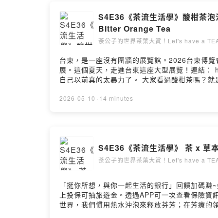
S4E36《茶流生活學》酸柑茶泡
Bitter Orange Tea
荼公子的世界茶葉大賞！Let's have a TEA
台東，是一座沒有圍牆的展覽館。2026台東博覽
展。這個夏天，走進台東這座大型展覽！連結： https:/
自己以前真的太暴力了。 大家看過酸柑茶嗎？
捅！其實只要找到「蓋子」的地方用點巧勁，破
琵琶葉、肺炎草等等中草藥。喝起來生津暖胃，
2026-05-10
·
14 minutes
便最重要。」 規矩少一點，生活感多一點。如
00:00 酸柑茶的文化起源：從柚子茶說起01:5
06:02 煮茶教學：1:150 的黃金比例07:4
https://www.facebook.com/jude0102酸柑茶
S4E36《茶流生活學》 茶 x 草
生茶＿＿＿＿＿＿＿＿＿＿＿＿＿＿＿＿＿＿＿＿＿
https://www.youtube.com/channel/UCqj7
荼公子的世界茶葉大賞！Let's have a TEA
邀約 hanyi2016tea@hanyitea.tw▋其他平台 荼公
https://instagram.com/cha.cha.du?igs
「挺你所想，與你一起生活的銀行」回饋加碼賺~好
https://lihi1.com/GHnv1荼公子 Han-Yi 韓
上投保可抽旅遊金。透過APP可一次查看保險資訊，線上快速投
告訴我你對這一集的想法： https://open.firstory.me
世界，我們慣用熱水沖泡來釋放芬芳；在芳療的
燻，更是一場火元素的淨化儀式。當植物遇上火焰