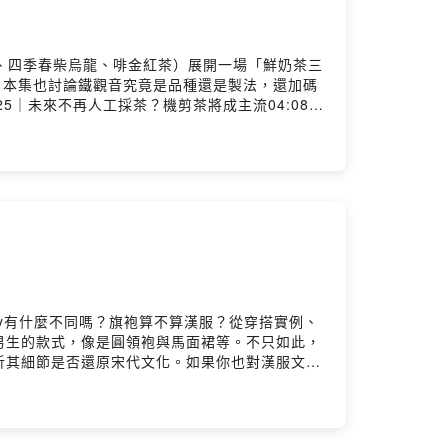
ihi1.com/GHnv1荼公子 Han-Yi 韓奕LINE官方帳號
製作提供 Video Podcast / 影音拍攝剪輯服
r/加入會員，支持節目：
龍、四季春柴烏龍、啡金紅茶）展開一場「鮮奶茶三
939s2ieb4wv/commentsPowered by Firstory
，本集也討論鐵觀音究竟是品種還是製法，還加碼
5｜未來不再人工採茶？機剪茶將成主流04:08｜
08｜2. 三回歸（金萱）08:48｜3. 特製版四
5:11｜評鑑杯出湯18:11｜第一階段：濃郁原味喝
糖版本評比精選時刻 、延伸討論34:17｜雙方挑出
8｜亮哥鍋煮奶茶祕方（加玫瑰鹽）41:14｜四季春
柴烏龍 Shiba Roasted
tea.tw/product/golden-expresso-tea/#鐵觀音 #
願意小額資助我們持續創作的，歡迎加入我們，並享
道
cebook：
ay有什麼不同嗎？旗袍算不算漢服？從穿搭實例、
hid=YmMyMTA2M2Y=荼公子官方網站：
男生的款式，像是圓領袍與馬面裙等。不只如此，
E官方帳號（課程及優惠）：https://lin.ee/2wovfGM＿
析其細節是否還原宋代文化。如果你也對漢服文化
instagram.com/dane.videomaker/加
3:48 漢服是指哪一個朝代？04:45 會穿漢服在
：
音樂跟舞蹈接觸了古風14:10 慕禪－從小看布袋戲長
40 怎麼區分漢服、古裝22:35 怎麼取得跟判斷買到
8 芸晞－第一件就踩坑！31:53 買到盜版會發生什