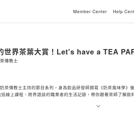
Member Center
Help Cen
世界茶葉大賞！Let's have a TEA PA
奶茶傳教士
ka奶茶傳教士主持的節目系列，身為飲品研發師撰寫《奶茶風味學》
包括線上課程、跨界語談的職業者的生活記錄，帶你跟著茶師了解飲
：
hanyi2016tea@gmail.com
：
www.hanyitea.tw
Firstory Hosting