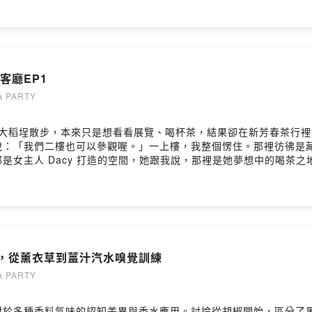
入探討薩滿文化中神聖的燃燒藝術。▋重點段落01:57 Esther對火
燃燒香氣與精油功效的差異比較08:25 如何從煙的顏色與氣味分辨正
6 燃燒的煙是訊息？19:10 空間的能量與燃燒後的味道變化22:36
牛身心靈整合工作室▋來賓 Estherhttps://www.instagram.com/w
tNIw4vK7a9GDxT5#燃燒 #薩滿 #心靈 #芳香 #療癒 #嗅覺訓練
客廳EP1
額資助我們持續創作的 歡迎加入我們，並享有會員專屬福利
9LoyPRC2skxoQl1BVAw/join▋訂閱荼公子Youtube頻道 https://www.
 PARTY
acebook：https://www.facebook.com/HANYI2016TEA荼公子
hid=YmMyMTA2M2Y=荼公子官方網站：https://www.hanyitea.tw/pro
？前陣子我去大稻埕散步，本來只是想看看展覽、喝杯茶，結果卻在新芳春
-Yi 韓奕LINE官方帳號（課程及優惠）：https://lin.ee/2wov
說：「我們二樓也可以參觀喔。」一上樓，我整個愣住。那裡彷彿是
/ 影音拍攝剪輯服務 ・累積 100+ 小時剪輯經驗 ・製作 200+ 支活動
是女主人 Dacy 打造的空間，她跟我說，那裡是她夢想中的喝茶
maker/加入會員，支持節目： https://chachadu.firstory.io/join
一些我以為只會在博物館裡才看得到的老茶具。最誇張的是，那些日
得：「欸，這好像有故事。」我原本只是路過，結果最後竟然在那邊
開始之前，就先把這個小發現分享給你。如果你本來就愛茶、愛老房
你也希望你的空間、產品或故事，自然地被放進我們的茶生活敘事中，歡
咖啡因補充，Coffee Shop 則提供更精緻的咖啡體驗。2、韓國
、韓國產的綠茶，嫩芽等級喝起來類似煎茶、普洱生茶與龍井扁茶的混
水，從薰衣草到薑汁汽水嗅覺訓練
或黃茶，有助於舒壓和助眠。5、購買標榜動物友善的產品時，消費者
奶泡，尤其推薦用於咖啡拉花和抹茶漸層。7、紅烏龍茶焙火較重時，
 PARTY
放半年後再飲用，可避免過重的火味。-----▋來賓Dacyhttps://www
share.google/FUObjfpPqQUdAOFiy#茶空間 #新芳春 #包種茶
對於多種香料氣味的認知差異與香水應用。討論從胡椒開始，區分了