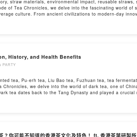
tory, straw materials, environmental impact, reusable straws, 
e here▋Business InquiriesInterested in collaborations? Cont
ode of Tea Chronicles, we delve into the fascinating world of s
 Facebook- Instagram: Cha.Cha.Du Instagram- Official Websit
verage culture. From ancient civilizations to modern-day innov
his show with a small donation: Donate hereLeave a comment 
e'll uncover the origins of straws, dating back to ancient Su
en.firstory.me/user/ckqw5eak2g4820939s2ieb4wv
 plethora of straw types, including plastic, stainless steel, g
820939s2ieb4wv/commentsPowered by Firstory Hosting
rs unique benefits and challenges, especially concerning env
etiquette of using straws, particularly in popular beverages l
 experience. We'll also address the environmental concerns a
ining popularity.🔗 Read more on our website: https://www.hany
n, History, and Health Benefits
 straws from ancient Sumerian times to contemporary usage.- M
silicone, paper, bamboo, and sugarcane residue—and their resp
 PARTY
ent straws and the rise of sustainable alternatives.- Proper U
s sealed with film, to prevent spills and enhance hygiene.- Cu
ted tea, Pu-erh tea, Liu Bao tea, Fuzhuan tea, tea fermentatio
 and their integration into modern drink experiences.▋Becom
 Chronicles, we delve into the world of dark tea, one of China
lusive member benefits!Join here▋Subscribe to our YouTube C
Dark tea dates back to the Tang Dynasty and played a crucial 
s.Subscribe here▋Business InquiriesInterested in collaborati
hod, wo dui fermentation, enhances its deep, mellow flavors 
Other Platforms- Facebook: Han-Yi Tea Facebook- Instagram:
a, including Pu-erh ripe tea, Liu Bao tea, and Fuzhuan brick t
siasts Line Group: Join HereSupport this show with a small 
uction, and gut health. Plus, we’ll share essential brewing tec
 Comment here小額贊助支持本節目： https://open.firstory.me/us
ww.hanyitea.tw/single-post/darktea/🌿 Key Highlights:- Ancient
w5eak2g4820939s2ieb4wv/commentsPowered by Firstory Host
oad trade.- Unique Fermentation: The wo dui process creates 
rh ripe tea, Liu Bao tea, and Fuzhuan tea, each with a distinct
茶？你可能不知道的香港茶文化及特色！ ft. 香港茶葉研製所
 supports digestion, cholesterol reduction, and gut health.- 