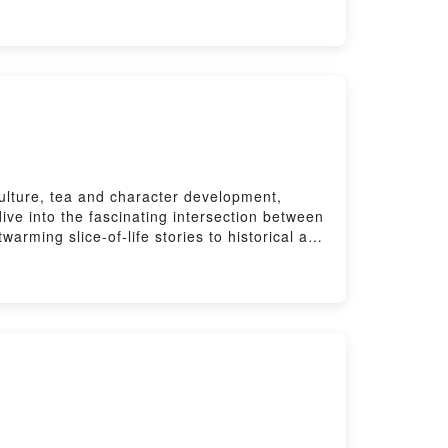
10:57 在露營區泡茶11:54 在戶外泡茶要選擇什
不同茶席，會設計不同的茶款15:37 新竹東方美人
 戶外泡茶，器具怎麼準備？22:00 茶旅行推薦怎麼準
有分這幾類35:41 小象故事36:23 工商時間～
我們的影片，願意小額資助我們持續創作的，歡迎加入我
utube頻道
cebook：
hid=YmMyMTA2M2Y=荼公子官方網站：
E官方帳號（課程及優惠）：https://lin.ee/2wovfGM＿
culture, tea and character development,
網站 https://acupofteatime.easy.co/
ive into the fascinating intersection between
助支持本節目：
rming slice-of-life stories to historical and
, and world-building.We’ll explore some iconic
qw5eak2g4820939s2ieb4wv/commentsPowered
 and traditions are brought to life in these
vision of comic creators? Join us as we steep
gle-post/comics/🌿 Key Highlights:- Tea as a
comics.- Famous Tea-Themed Comics: We
.- Tea and Character Development: How tea
in Art: From serene tea houses to traditional
panese Storytelling: A look into how tea is
MemberLove our content? Support us with a
r miss an episode! Subscribe to the Han-Yi