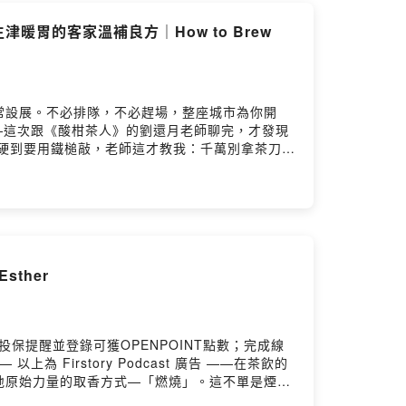
胃的客家溫補良方｜How to Brew
人的常設展。不必排隊，不必趕場，整座城市為你開
st 廣告 ——這次跟《酸柑茶人》的劉還月老師聊完，才發現
硬到要用鐵槌敲，老師這才教我：千萬別拿茶刀硬
「九蒸九曬」做出來的，裡面不只茶葉，還塞進了
人的一句話是：「茶要變回日常的飲料，好喝、方
看，你會發現原來老智慧這麼對味。▋重點段落
的茶05:06 客家傳統酸柑茶配方：加入中草藥
常的便利▋相關資料酸柑茶人
itter-orange-tea/#酸柑茶 #客家文化 #劉還月 #養
sther
們持續創作的 歡迎加入我們，並享有會員專屬福利
youtube.com/@hanyi2016tea/featured▋合作
荼公子Instagram：
duct-all/奶茶控LINE交流群：
投保提醒並登錄可獲OPENPOINT點數；完成線
https://chachadu.firstory.io/join留言
以上為 Firstory Podcast 廣告 ——在茶飲的
irstory Hosting
地原始力量的取香方式—「燃燒」。這不單是煙
橋樑。本集 Podcast，我們邀請到身心靈療