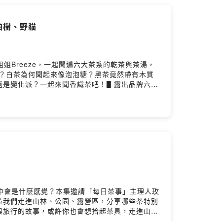
1 漢服圈的服飾都是自己做嗎？37:32 男生漢服選擇
訣48:07 漢元素48:55 魏晉風51:37 什麼
e、柏樹、野貓
39 歡迎訂閱、按讚、分享～～～～#漢服 #宋制 #
歡我們的影片，願意小額資助我們持續創作的，歡迎加
子Youtube頻道
cebook：
風小姐姐Breeze，一起聞遍六大茶系的乾茶與茶湯，
hid=YmMyMTA2M2Y=荼公子官方網站：
是茉莉？白茶為何聞起來像泡泡糖？黑茶竟然帶有木質
E官方帳號（課程及優惠）：https://lin.ee/2wovfGM＿
還是變化派？一起來聞香識茶吧！▋露出品牌六大
nstagram.com/schneevanessa_hanfu/芸
oduct/ginger-lily-oolong/玫瑰純露
stagram.com/f229898/▋茶室空間六六茶室Liuliu Tea
（Breeze、柏樹、野貓）01:19 六大茶系（綠、黃、青、白、
ideomaker/小額贊助支持本節目：
5 黑茶09:22 我要去買水彩09:52 六大茶系品飲
29:58 茶香水30:07 馬來西亞香水品牌 Senteur
NY38:08 Yellow Tea - GOLDEN ZEN
IR47:42 試香組價格49:39 Dark Tea - ZESTFUL
55:14 大家喜歡香水是有變化還是線性的？56:54
1:24 歡迎大家訂閱、按讚～～～～＿＿＿＿＿＿＿＿＿＿＿＿
享有會員專屬福利
youtube.com/@hanyi2016tea/featured▋合作邀
自然中會是什麼感覺？本集邀請「每日茶事」主理人玫
nstagram：
帶我們走進山林、公園、露營區，分享哪些茶特別
duct-all/奶茶控LINE交流群：
與旅行的故事，或許你也會想拾起茶具，走進山林
GM＿＿＿＿＿＿＿＿＿＿＿＿＿＿＿＿＿＿＿＿＿＿▋來賓
的04:05 每日茶事 品牌介紹05:10 玫融喜歡