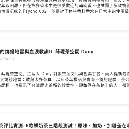
＿＿＿＿＿＿＿＿▋成為Youtube專屬會員喜歡我們的影片，願意
萃取困難，但在許多香水中是很受歡迎的輔助香。也試聞了多款複雜的香
/UCqj79LoyPRC2skxoQl1BVAw/join▋訂閱荼公子Youtube頻道
椒氣味的Psycho 002，並探討了這些香料香水在日常中的使
ea/featured▋合作邀約hanyi2016tea@gmail.com▋其他平台荼公子Fa
色 × 形體的聯覺練習，提升香氣描述力、品牌溝通能力，以及對香料
A荼公子Instagram：https://instagram.com/cha.cha.du?igs
，適合茶、咖啡、調酒等風味產業、香水品牌與銷售人員、品牌創意
奶茶控LINE交流群：https://lihi1.com/GHnv1荼公子 Han-Yi 韓奕LIN
紅胡椒、綠胡椒）04:34 香菜籽05:01 肉桂07:03 BENZ 輕晨曙光1
由「丹非映像制作」製作提供 Video Podcast / 影音拍攝剪輯
窗邊寫意EDP15:24 Penhaligon's Zizonia19:52 Penhaligon’s Lot
/dane.videomaker/加入會員，支持節目： https://chachadu.f
57 辣椒27:51 豆蔻28:20 Nose of Gatsby Tranquil30:15
4820939s2ieb4wv/commentshttps://open.firstory.me/user/ck
anLo 等路39:41 香料鍋煮奶茶配方#嗅覺訓練 #香氣 #香水 #聯
的燒錢地雷與血淚教訓ft. 蒔現茶空間 Dacy
願意小額資助我們持續創作的歡迎加入我們，並享有會員專屬福利
9LoyPRC2skxoQl1BVAw/join▋訂閱荼公子Youtube頻道https://www.
 PARTY
ook：https://www.facebook.com/HANYI2016TEA荼公子Instag
www.hanyitea.tw/product-all/奶茶控LINE交流群：https://l
蒔現茶空間」主理人 Dacy 對談茶葉文化與創業甘苦。兩人從新
fGM＿＿＿＿＿＿＿＿＿＿＿＿＿＿＿＿＿＿＿＿＿＿▋本節目由「丹非映像制作」
的兩大燒錢地雷：收藏太多茶具，以及茶葉樣品與實際不符的經驗。荼
短影音https://www.instagram.com/dane.videomake
歷程，也揭示了台灣歷史茶種的珍貴性。願每個在茶路上的人，都能找
對這一集的想法： https://open.firstory.me/user/ckqw5eak2g4820
氣」還是「回甘」05:07 茶館創業的兩大「燒錢地雷」07:36 
：文化傳承與資訊透明化20:42 瀕臨滅絕的「臺灣味」：黃柑種24:09 坑
ps://www.instagram.com/shi_xian_tea/▋茶室空間蒔現茶空間 
pPqQUdAOFiy#茶空間 #新芳春 #包種茶 #茶葉創業 #茶館經營 #蒔現
be專屬會員喜歡我們的影片，願意小額資助我們持續創作的歡迎加入我
9LoyPRC2skxoQl1BVAw/join▋訂閱荼公子Youtube頻道https://www.
茶評比實測. 6款鮮奶茶三階段測試！原味、加奶、加糖差在哪？
ook：https://www.facebook.com/HANYI2016TEA荼公子Instag