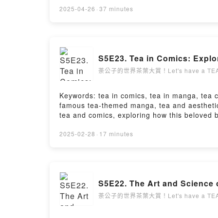
Breeze柏樹野貓▋影音製作丹非映像制作https://ww
的茶席方式－專注在自己身上06:38 由內而外的感官
2025-04-26
·
37 minutes
https://open.firstory.me/user/ckqw5
麼茶比較適合？12:59 三芝櫻花東美13:35 粉
https://open.firstory.me/user/ckqw5eak2g4
16:26 龍潭包種（龍泉茶）16:56 八仙山 泉水
備？25:17 泡茶是生活的一種轉換28:27 茶旅行
#tea #teatime #茶旅行 #茶＿＿＿＿
S5E23. Tea in Comics: Explo
們，並享有會員專屬福利https://www.youtube.co
https://www.youtube.com/@hanyi2016t
荼公子的世界茶葉大賞！Let's have a TEA
https://www.facebook.com/HANYI2016TE
https://www.hanyitea.tw/product-all/
Keywords: tea in comics, tea in manga, tea c
＿＿＿＿＿＿＿＿＿＿＿＿＿＿＿＿＿＿＿＿＿▋來賓每日茶事 玫融IG
famous tea-themed manga, tea and aesthetics,
▋影音製作丹非映像制作https://freedane.com/wo
tea and comics, exploring how this beloved b
https://open.firstory.me/user/ckqw5
fantasy narratives, tea plays a symbolic and 
https://open.firstory.me/user/ckqw5eak2g
tea-related manga like Tea for Two and After
2025-02-28
·
17 minutes
by Firstory Hosting
illustrated worlds. How does tea reflect the 
ourselves in the visual storytelling of tea c
Cultural Symbol: Discover how tea is used 
explore well-known works such as Tea for T
S5E22. The Art and Science 
scenes and rituals influence mood, emotions, 
tea ceremonies, we discuss how artists visual
荼公子的世界茶葉大賞！Let's have a TEA
woven into classic and modern narratives t
small contribution and enjoy exclusive mem