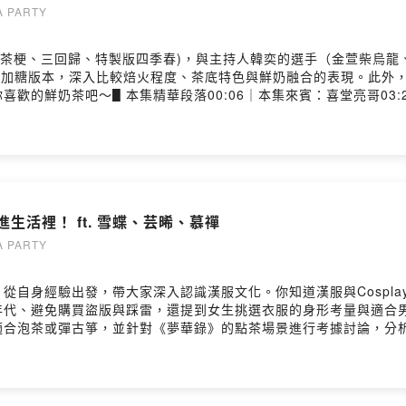
www.hanyitea.tw/product-all/奶茶控LINE交流群：https://l
 PARTY
fGM＿＿＿＿＿＿＿＿＿＿＿＿＿＿＿＿＿＿＿＿＿＿▋本節目由「丹非映像制作」
短影音https://www.instagram.com/dane.videomake
音茶梗、三回歸、特製版四季春)，與主持人韓奕的選手（金萱柴烏
對這一集的想法： https://open.firstory.me/user/ckqw5eak2g4820
到加糖版本，深入比較焙火程度、茶底特色與鮮奶融合的表現。此外
歡的鮮奶茶吧～▋本集精華段落00:06｜本集來賓：喜堂亮哥03:2
究竟是品種還是製法？亮哥的參賽選手06:30｜1. 正叢鐵觀音梗茶08:
3:18｜2. 柴烏龍（四季春）14:09｜3. 啡金紅茶三階段奶茶挑戰1
6｜六款鮮奶烏龍評比27:08｜第三階段：加糖28:42｜六款鮮奶＋加
萱不適合做重乳奶茶的理由36:42｜四季春奶茶接受度為什麼高39:4
按讚、分享你最愛的鮮奶茶！▋來賓喜堂亮 亮哥
.2025/https://www.instagram.com/chatei999/▋影片中使用到的茶款
生活裡！ ft. 雪蝶、芸晞、慕禪
iba-roasted-oolong/啡金紅茶 Golden expressohttps://www.hanyi
＿＿＿＿＿＿＿＿＿＿▋成為Youtube專屬會員喜歡我們的影片，
 PARTY
nnel/UCqj79LoyPRC2skxoQl1BVAw/join▋訂閱荼公子Youtube頻
ea/featured▋合作邀約hanyi2016tea@gmail.com▋其他平台荼公子Fa
從自身經驗出發，帶大家深入認識漢服文化。你知道漢服與Cospl
A荼公子Instagram：https://instagram.com/cha.cha.du?igs
年代、避免購買盜版與踩雷，還提到女生挑選衣服的身形考量與適合
奶茶控LINE交流群：https://lihi1.com/GHnv1荼公子 Han-Yi 韓奕LIN
適合泡茶或彈古箏，並針對《夢華錄》的點茶場景進行考據討論，分
ttps://g.co/kgs/7vzB8Sh▋影音製作Danehttps://www.
迎來賓（雪蝶、芸晞、慕禪）02:48 漢服跟Cosplay有什麼差別？0
e/user/ckqw5eak2g4820939s2ieb4wv留言告訴我你對這一集的想法
佩、髮氈/骨頭13:07 大家怎麼接觸到漢服的？13:21 芸晞－因為
820939s2ieb4wv/commentsPowered by Firstory Hosting
 彈古箏不太會穿漢服的原因20:56 旗袍也是漢服的其中一類嗎？21:
:01 購買經驗分享27:19 雪蝶－沒踩過坑！29:32 訶子裙31:0