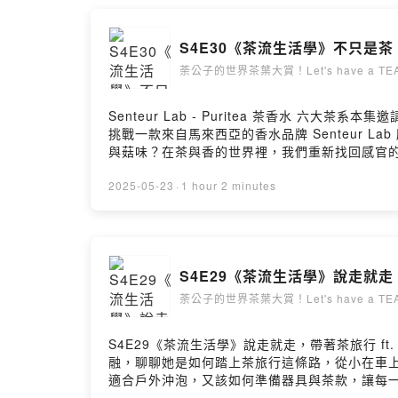
麼事？33:01 紗類服飾容易踩雷33:35 買古風
39:32 馬面裙40:13 男生也很適合圓領袍41:
S4E30《茶流生活學》不只是茶，六大茶
樣的漢服比較適合泡茶或是彈琴？53:33 台灣日常
魏晉風 #夢華錄 #cosplay #旗袍＿＿＿
荼公子的世界茶葉大賞！Let's have a TEA
入我們，並享有會員專屬福利https://www.youtube.
https://www.youtube.com/@hanyi2016t
Senteur Lab - Puritea 茶香水 
https://www.facebook.com/HANYI2016TE
挑戰一款來自馬來西亞的香水品牌 Senteur 
https://www.hanyitea.tw/product-all/
與菇味？在茶與香的世界裡，我們重新找回感官
＿＿＿＿＿＿＿＿＿＿＿＿＿＿＿＿＿＿＿＿＿▋來賓雪蝶https:/
茶系香水 Senteur Lab - Puritea六大茶系活動 https
晞https://www.instagram.com/yunxi_0924/
https://www.konterapy.com.tw/pro
2025-05-23
·
1 hour 2 minutes
Parlorhttps://www.instagram.com/liuli
紅、黑）01:40 野薑花不知春02:52 聞茶乾03:40
https://open.firstory.me/user/ckqw5
11:09 綠茶-碧螺春14:37 黃茶16:06 青茶-野薑花
https://open.firstory.me/user/ckqw5eak2g4
Lab - Puritea31:44 Green Tea - DRAGON’
ESSENCE40:15 Oolong Tea - OOLONG OUD 
S4E29《茶流生活學》說走就走，
TEA GARDEN53:52 柏樹喜歡的是紅茶跟青
breeze合作品牌 - konterapy [No.001
荼公子的世界茶葉大賞！Let's have a TEA
＿＿＿＿＿＿＿＿＿＿▋成為Youtube專屬
https://www.youtube.com/channel/UCqj7
S4E29《茶流生活學》說走就走，帶著茶旅行 
約hanyi2016tea@hanyitea.tw▋其他平台荼公子F
融，聊聊她是如何踏上茶旅行這條路，從小在車
https://instagram.com/cha.cha.du?igs
適合戶外沖泡，又該如何準備器具與茶款，讓每
https://lihi1.com/GHnv1荼公子 Han
～▋重點整理00:21 本集節目介紹－茶旅行00:4