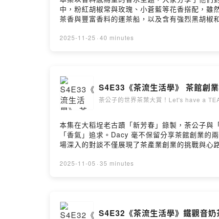
業經驗 #台灣茶＿＿＿＿＿＿＿＿＿＿＿＿＿＿
中，粉紅胡椒常與玫瑰、小蒼藍等花香搭配，雖然
專屬福利https://www.youtube.com/channel
茶香與豐富香料的運茶船，以及含有強烈黑胡椒和辣
https://www.youtube.com/@hanyi2016t
助學員建立完整的氣味資料庫，透過氣味 × 顏
https://www.facebook.com/HANYI2016TE
內容包含嗅覺訓練、嗅覺校正與香氣語彙的建構
2025-11-25
·
40 minutes
https://www.hanyitea.tw/product-all/
氣味的人。▋重點段落00:58 胡椒類（黑胡椒、白胡椒、粉
＿＿＿＿＿＿＿＿＿＿＿＿＿＿＿＿＿＿＿＿＿▋本節目
Parfym13:27 Bastille Demain Promis EDP 
支活動/訪談短影音https://www.instagram.com
Cycle 002、Ormonde Jayne Kashmir24:
https://open.firstory.me/user/ckqw5eak2g
Breeza合作－Ormonde Jayne 茶路、D
by Firstory Hosting
S4E33《茶流生活學》 茶館創業
＿▋成為Youtube專屬會員喜歡我們的影片，
https://www.youtube.com/channel/UCqj7
荼公子的世界茶葉大賞！Let's have a TEA
約hanyi2016tea@gmail.com▋其他平台荼公子Faceb
igshid=YmMyMTA2M2Y=荼公子官方網站：https://
本集在大稻埕老古蹟「新芳春」錄製，荼公子與「
（課程及優惠）：https://lin.ee/2wov
「香氣」追求。Dacy 毫不保留分享茶館創業
務・累積 100+ 小時剪輯經驗・製作 200+ 支活動/訪談
場深入的對談不僅展現了茶產業創業的挑戰與心路
https://chachadu.firstory.io/join留言告訴我你
新芳春的歷史與老包種茶03:36 包種茶是喝「香
Hosting
感」10:48 實體茶館經營的挑戰17:30 創業初衷
2025-11-05
·
35 minutes
33:11 蒔現茶空間 x 新芳春 聯名款禮盒▋來賓Dacyhtt
Teahttps://share.google/FUObjf
＿＿＿＿＿＿＿＿＿＿＿＿＿＿▋成為Youtu
https://www.youtube.com/channel/UCqj7
S4E32《茶流生活學》鐵觀音奶
約hanyi2016tea@gmail.com▋其他平台荼公子Faceb