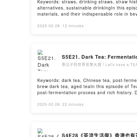
Keywords: straws, drinking straws, straw his
Tea channel for more tea insights.Subscrib
alternatives, sustainable drinkingIn this epis
Us on Other Platforms- Facebook: Han-Yi Tea
materials, and their indispensable role in be
Enthusiasts Line Group: Join HereSupport t
impacting how we enjoy our favorite drinks.W
Comment here小額贊助支持本節目： https://op
drinking. Fast forward to today, and we see a
2025-02-28
·
12 minutes
https://open.firstory.me/user/ckqw5eak2g4
sugarcane residue straws. Each material offe
experience.Join us as we discuss the proper 
inserting the straw can enhance the drinking
explore eco-friendly alternatives that are ga
S5E21. Dark Tea: Fermentatio
Historical Journey: Tracing the evolution of
materials—plastic, stainless steel, glass, 
荼公子的世界茶葉大賞！Let's have a TEA
Discussing the ecological footprint of differ
insert and use straws, especially in beverage
Keywords: dark tea, Chinese tea, post-fermen
of straws in different beverage traditions
brew dark tea, aged teaIn this episode of Tea
us with a small contribution and enjoy exc
post-fermentation process and rich history. 
the Han-Yi Tea channel for more tea insight
Tea Horse Road. Its distinct production met
at:hanyi2016tea@hanyitea.tw▋Follow Us on 
explore the fascinating varieties of dark te
2025-02-28
·
22 minutes
Han-Yi Tea Official Website- Milk Tea Enthu
benefits linked to digestion, cholesterol red
share your thoughts on this episode:
flavors.🔗 Read more on our website:https://w
集的想法： https://open.firstory.me/user/ckq
Tang Dynasty, flourishing through the Silk R
flavors.- Popular Varieties: Learn about Pu-e
S4E28《茶流生活學》香港也有
Rich in probiotics and polyphenols, dark tea