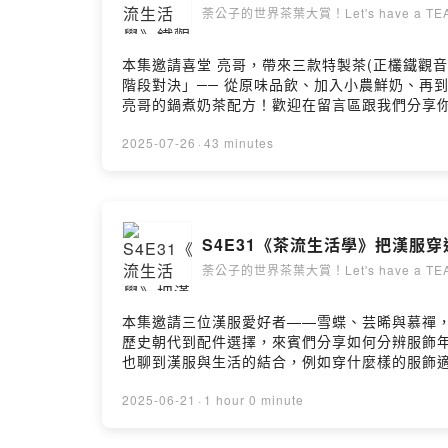
igshid=YmMyMTA2M2Y=荼公子官方網站：https://
荼公子的世界茶葉大賞！Let's have a TEA
（課程及優惠）：https://lin.ee/2wov
務・累積 100+ 小時剪輯經驗・製作 200+ 支活動/訪談
本集邀請喜堂 亮哥，帶來三款特製茶(正欉鐵觀
https://chachadu.firstory.io/join留言告訴我你
階段對決」── 從原味品飲、加入小農鮮奶、再
Hosting
亮哥的鍋煮奶茶配方！歡迎在留言區跟我們分享你喜
百萬等級東方美人是這樣挑的？04:56｜「鐵觀音」
季春韓奕的參賽選手10:46｜1. 柴烏龍（金萱）1
2025-07-26
·
43 minutes
法21:52｜第二階段：加小農鮮奶（無糖）23:0
最愛的鮮奶茶35:22｜鮮奶茶的定價36:12｜金
被稱為「台灣之寶」的原因42:47｜歡迎訂閱、
https://www.facebook.com/xi.tang.liang
S4E31《茶流生活學》把漢服穿進
Oolonghttps://www.hanyitea.tw/product/sh
木柵 #烏龍 #鮮奶茶＿＿＿＿＿＿＿＿＿＿＿＿
荼公子的世界茶葉大賞！Let's have a TEA
有會員專屬福利https://www.youtube.com/cha
https://www.youtube.com/@hanyi2016t
本集邀請三位漢服愛好者——雪蝶、芸晞與慕禪，
https://www.facebook.com/HANYI2016TE
歷史朝代到配件選擇，來賓們分享如何分辨服飾
https://www.hanyitea.tw/product-all/
也聊到漢服與生活的結合，例如穿什麼樣的服飾
＿＿＿＿＿＿＿＿＿＿＿＿＿＿＿＿＿＿＿＿＿▋茶室空間喜堂茶業h
好奇，你一定不能錯過這一集！▋內容節錄00:22 歡
入會員，支持節目： https://open.firstory.m
台北街上嗎？06:31 身上會掛什麼配件？流蘇/玉
2025-06-21
·
1 hour 0 minute
https://open.firstory.me/user/ckqw5eak2g4
大16:39 穿漢服是興趣，而不是為了工作19:38
的服飾是不是講究的？26:10 如何區分服飾年代？27