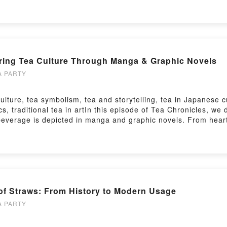
w.instagram.com/dane.videomaker/小額贊助支持本節目：
體驗08:33 推薦哪幾個地方會比較適合茶旅行？09:39 在公園泡茶
eak2g4820939s2ieb4wv留言告訴我你對這一集的想法：
狀的茶也適合戶外泡14:23 不建議帶球狀的，不容易泡開15:24 針對
820939s2ieb4wv/commentsPowered by Firstory Hosting
17:42 為什麼要做茶旅行？19:14 櫻花茶適不適合野外泡？20:20
景點推薦（北區－北海岸、坪林）31:33 半夜上七星山33:57 旅行喝茶
＿＿＿＿＿＿＿＿＿＿＿＿＿＿＿＿＿＿▋成為Youtube專屬會員喜歡
ring Tea Culture Through Manga & Graphic Novels
m/channel/UCqj79LoyPRC2skxoQl1BVAw/join▋訂閱荼公子Yo
ea/featured▋合作邀約hanyi2016tea@gmail.com▋其他平台荼公子Fa
 PARTY
A荼公子Instagram：https://instagram.com/cha.cha.du?igs
奶茶控LINE交流群：https://lihi1.com/GHnv1荼公子 Han-Yi 韓奕LIN
ulture, tea symbolism, tea and storytelling, tea in Japanese 
 https://www.instagram.com/a.cup.of_teatime/品牌
 traditional tea in artIn this episode of Tea Chronicles, we d
rk/https://www.instagram.com/dane.videomaker/小額贊
everage is depicted in manga and graphic novels. From heartwa
eak2g4820939s2ieb4wv留言告訴我你對這一集的想法：
cultural role, influencing storytelling, character development
4820939s2ieb4wv/commentshttps://open.firstory.me/user/ck
noon Tea Detective, examining how tea ceremonies, aesthetics,
emotions of characters? What role does it play in the artistic 
ulture.🔗 Read more on our website:https://www.hanyitea.tw/sin
as a theme in storytelling and world-building in manga and 
wo and Afternoon Tea Detective, which celebrate tea culture
of Straws: From History to Modern Usage
and personalities of fictional characters.- Aesthetics of Tea 
ly represent the beauty of tea culture.- The Role of Tea in Ja
 PARTY
o evoke nostalgia, tradition, or mystery.▋Become a YouTube 
ber benefits!Join here▋Subscribe to our YouTube ChannelNeve