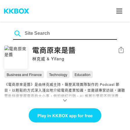
電商原來是醬
Share
林克威 & Yifang
Business and Finance
Technology
Education
《電商原來是醬》是由林克威主持，聲歷其境團隊製作的 Podcast 節
目，以輕鬆的方式深入淺出地介紹電商產業知識，並邀請專家訪談，讓聽
眾能快速掌握電商的大小事，例如網紅行銷、AI 推薦引擎和不同消費通
路等議題。
我是林克威，我是一個創業者、作家，我喜歡研究電商、數位、科技、創
Play in KKBOX app for free
業的商業模式，專欄文章遍怖在各數位媒體，希望你會喜歡，也歡迎您給
我意見。