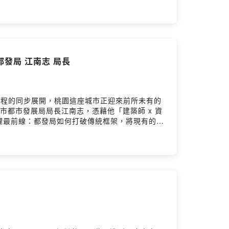
本集藉由局長的實務經驗分享，帶大家了解城市治
ww.bimalliance.tw/- Facebook粉絲
都發局 江南志 局長
工程的同步展開，桃園這座城市正迎來前所未有的
市都市發展局局長江南志，憑藉他「建築師 x 資
最前線：都發局如何打破傳統框架，將現有的2D
是如何利用科學化的模擬數據，成功說服擔心接送
時，科技不僅僅是一種工具，更成為溝通與決策過
w/- Facebook粉絲頁：