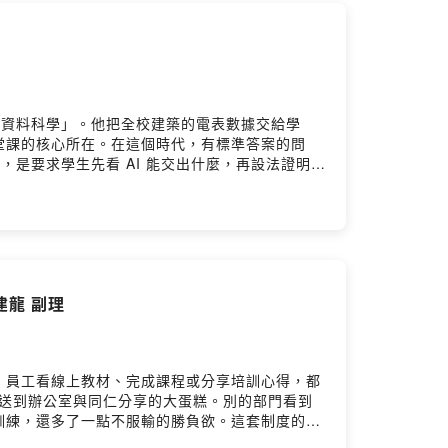
源資料科學」。他把全校建築的電表數據交給學
堂課的核心所在。在這個時代，有標準答案的問
，是要求學生先看 AI 能交出什麼，再設法證明自
智慧建築的資料困境。建築數據難以運用的原因，在
 無法快速爆發的關鍵。即使在以花園城市聞名的
管理者缺乏興趣。問題不在技術，而在於企業是否
這個什麼都能生成的時代，你有沒有自己的眼光，
94
malliance.tw/- Facebook粉絲頁：
建龍 副理
，員工看線上教材、完成課程或分享培訓心得，都
個送到辦公室與同仁分享的大蛋糕。別的部門看到
訓練，還多了一點不服輸的勝負欲。這套制度的背
工程師腦中。為了不讓經驗隨著人員退休而消失，中