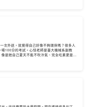
，總長超過兩千五百小時，每年的學習時數約十萬小
下影片只是第一步。一段兩小時的工程經驗分享，
再辨識畫面變化，切分影片內容。員工輸入關鍵字
資深同仁的經驗開始，把數位學習做成一套全公司
的現實問題。當工程知識不再只能靠師徒口耳相
究中心：www.ntubim.net- 台灣BIM聯
w.youtube.com/@NTUBIMCenter
了一次外送，就覺得自己好像不夠環保嗎？很多人
場100分的考試。心恬老師是臺大機械系副教
。像是她自己夏天不能不吹冷氣、完全吃素更是天
去。做三天可以、第四天就放棄，那不叫永續。節
是你的選票；東京大學食堂的紙碗，把防水膜設計
為環保盡一份心力。有趣的不只是設計本身，而是
讓你發現，永續不是把每件事做到100分，而是
imalliance.tw/- Facebook粉絲頁：
產出，往往需要投大量時間。現在透過許多AI工