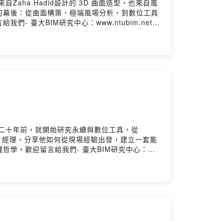
ha Hadid設計的 3D 曲面造型，也來自風
的幕後：從曲面構築、極端風場分析，到數位工具
大BIM研究中心：www.ntubim.net-
tps://www.youtube.com/@NTUBIMCenter
二十年前，就開始研究永續與數位工具，從
雲 經理，分享他如何從現場經驗出發，建立一套能
學。歡迎留言給我們- 臺大BIM研究中心：
TU- YouTube頻道：
監