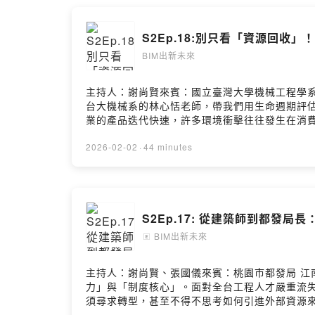
則？為什麼他堅持推動不依賴化肥與農藥的「慈善
向利他？阿貴老師將分享他如何嘗試用現在的市場規則
S2Ep.18:別只看「資源回收
BIM聯盟：https://www.bimalliance.tw/- Fa
BIM出新未來
主持人：謝尚賢來賓：國立臺灣大學機械工程學系
台大機械系的林心恬老師，帶我們用生命週期評估 
業的產品迭代快速，許多環境衝擊往往發生在消費者
外送平台等實際案例，破解大眾對於「回收即環
濟發展與環境永續中找到雙贏的綠色處方籤？歡迎留言給我們- 臺
2026-02-02
·
44 minutes
頁：www.facebook.com/BIM.NTU- YouTube頻
S2Ep.17: 從建築師到都發局
BIM出新未來
🄴
主持人：謝尚賢、張國儀來賓：桃園市都發局 江
力」與「制度核心」。面對全台工程人才嚴重流
須尋求轉型，甚至不得不思考如何引進外部資源來
分？更令人矚目的是桃園正在醞釀的居住革命，