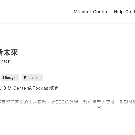
Member Center
Help Cen
新未來
nter
Lifestyle
Education
BIM Center的Podcast頻道！
索營建產業的未來趨勢，從ESG的浪潮、數位轉型的契機，到BIM
邀請產、官、學界的專家一同討論，解開營建產業面臨的挑戰與機會
車！