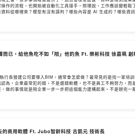
覆操作的流程，也開始被自動化工具接手。照理說，工作應該變輕鬆
料從哪裡來？模型有沒有誤判？哪些內容是 AI 生成的？哪些資訊
訪談中，何總監提到一個有趣的轉變。過去建模人員花很多時間把模
以直接使用、哪些地方需要修正，仍然需要專業判斷。除了技術面的
不存在的工作正在慢慢出現。當建模時間越來越短，工程人的工作內容
？這集《BIM出新未來》，一起來聊聊 AI 進入工程現場之後，工程
tps://www.bimalliance.tw/- Facebook粉絲頁：www.facebo
上上課而已，給他魚吃不如「陪」他釣魚 Ft. 樂彬科技 徐嘉珮 
暨執行長營建公司要導入BIM，通常會怎麼做？最常見的是找一家培
珮認為，企業最常犯的錯，不是選錯軟體，也不是員工不夠努力，而
技，做的事情就是陪企業一步一步把這個能力建構起來。不是辦完一
茁壯發芽。因為她知道這樣做更有效。當然除了適合的技術，還需要合適
得，最難的是中階主管。他不需要親自建模，卻要對老闆的決策負責
的思維去管理3D的團隊最後不免俗地聊到AI，嘉珮並不焦慮AI未來
真的會被 AI 取代的那個人。這集將是一場對所有正在或準備進行
們- 臺大BIM研究中心：www.ntubim.net- 台灣BIM聯盟：http
- YouTube頻道：https://www.youtube.com/@NTUBIMCenter
出去的商用軟體 Ft. Jubo智齡科技 古凱元 技術長