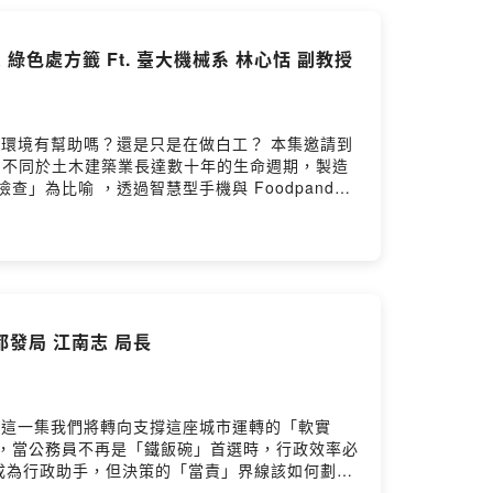
忘錄：在氣候風險升溫的年代，我們如何從利己轉
IM研究中心：www.ntubim.net- 台灣
綠色處方籤 Ft. 臺大機械系 林心恬 副教授
://www.youtube.com/@NTUBIMCenter
環境有幫助嗎？還是只是在做白工？ 本集邀請到
 。不同於土木建築業長達數十年的生命週期，製造
為比喻 ，透過智慧型手機與 Foodpanda
如何透過「服務取代擁有」的商業模式創新，在經
ww.bimalliance.tw/- Facebook粉絲
都發局 江南志 局長
，這一集我們將轉向支撐這座城市運轉的「軟實
，當公務員不再是「鐵飯碗」首選時，行政效率必
能成為行政助手，但決策的「當責」界線該如何劃
波動的商品房，都發局試圖透過「限制產權移轉」