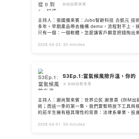
BIM出新未來
主持人：張國儀來賓：Jubo智齡科技 古凱元
多年。早期產品帶去機構 demo，流程對不上
只有一個：一個軟體，怎麼讓客戶願意把錢掏出
好，而是風險能不能被看見、評鑑能不能過關。這
擊，部分團隊近乎 100% 使用 AI 生成程
2026-04-23
·
30 minutes
震盪。這樣的變化，不只在軟體產業發生。對營建
做數位工具，或就在現場迎接這份動盪，歡迎您聽聽凱元
https://www.bimalliance.tw/- Facebook粉
S3Ep.1:當氣候風險升溫，你的
BIM出新未來
🄴
主持人：謝尚賢來賓：世界公民 謝景貴《BIM
術；而這一季的第一集，我們要暫時放下工具與
的前半生擁有極其理性的背景：法律系畢業、投
穿梭於全球災難現場，親眼目睹了極端氣候如何
成為一名守護糧食安全的農夫。他將過去在體制
2026-04-01
·
50 minutes
一場關於「生存與永續」的深度對談：- 方舟的
儲能的能源系統，甚至利用「地中熱」原理調節室