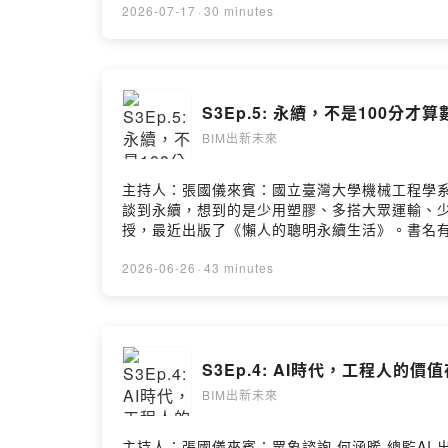
興從文件數位化、經驗分享側錄做起，再逐步建立 
2026-07-17
·
30 minutes
時。這些數字並非靠強制修課堆出來，而是透過
日後要怎麼快速找到其中真正需要的五分鐘？中興
或直接提問，就能從跨平台的技術文件與課程中
願意參與的制度；也聊到 AI 進入知識管理後
S3Ep.5: 永續，不是100分才算
傳，學習平台能否成為企業留住經驗、培養人才的下一個
盟：https://www.bimalliance.tw/- Facebo
BIM出新未來
主持人：張國儀來賓：國立臺灣大學機械工程學系
談到永續，想到的是少用塑膠、多搭大眾運輸、少
授，最近出版了《懶人的聰明永續生活》。書名
方夜譚。媽媽晚上煮什麼，她就跟著吃什麼。她
目裡也分享了幾個有趣的案例。小琉球有個菸蒂
2026-06-26
·
43 minutes
成可以直接撕除，吃完後更容易回收；可口可樂
它們都在做同一件事：讓永續變得順手，而不是忍
找到那些真正值得一直做下去的選擇。歡迎留言給我們- 臺大BI
www.facebook.com/BIM.NTU- YouTube頻道：h
S3Ep.4: AI時代，工程人的價
BIM出新未來
主持人：張國儀來賓：眾象諮詢 何涵晞 總監A