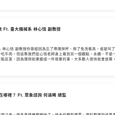
e-Learning 與知識管理平台。目前平台已累積近兩千則教材
點數、獎章、證書和部門競賽，慢慢改變員工的學習習慣。不過，留
工程開始運用 AI 將既有影片轉成逐字稿、生成摘要與英文字幕，
找到相關資料。這集我們邀請洪建龍副理，分享中興工程如何從保存
，工程專業術語的誤判、課程內容快速過期，以及人工檢核仍然少不了
數 Ft. 臺大機械系 林心恬 副教授
現場？🎧 歡迎收聽本集《BIM出新未來》歡迎留言給我們- 臺大BIM研
ok粉絲頁：www.facebook.com/BIM.NTU- YouTube頻道：https://ww
 林心恬 副教授你曾經因為忘了帶環保杯、用了免洗餐具，或是叫
吃牛肉。但這集我們從心恬老師身上看到另一個觀點，永續，不是一
有點反差，因為環保如果變成一件很累的事，大多數人很快就會放棄
笑著說，這不是妥協，而是因為永續有個前提：你自己也要能撐得下
收集盒，上面問的是「肉圓要蒸的還是炸的？」兩個投票口，菸蒂就
也曾推出一款瓶子，只要把標籤往外拉，就會變成一朵花，讓你主動
耐。如果你也曾經因為做不到「完美環保」而感到挫折，也許這集會
M研究中心：www.ntubim.net- 台灣BIM聯盟：https://www.b
ttps://www.youtube.com/@NTUBIMCenter
值在哪裡？ Ft. 眾象諮詢 何涵晞 總監
I 出現之後，很多事情確實變快了。過去從模型建置、資料整理到成果