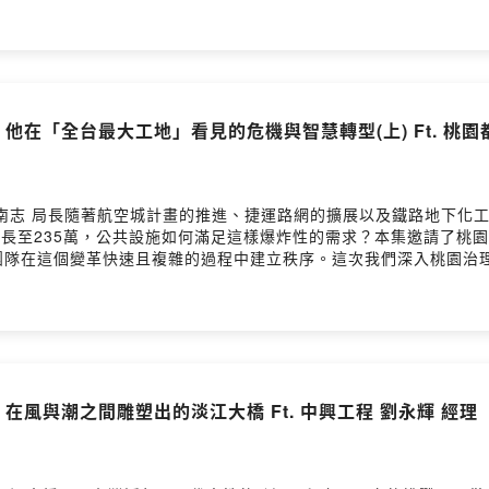
家庭，開闢第三條路。從內部的行政運作挑戰到外部的住宅政策規劃，
大BIM研究中心：www.ntubim.net- 台灣BIM聯盟：https://w
道：https://www.youtube.com/@NTUBIMCenter
長：他在「全台最大工地」看見的危機與智慧轉型(上) Ft. 桃園
南志 局長隨著航空城計畫的推進、捷運路網的擴展以及鐵路地下化
增長至235萬，公共設施如何滿足這樣爆炸性的需求？本集邀請了桃園
團隊在這個變革快速且複雜的過程中建立秩序。這次我們深入桃園治理
監控深開挖作業與塔吊操作的風險？在老城區進行行人環境改造時，又
與便利的雙贏局面？在面對這塊被喻為「全台最大工地」的城市挑戰
tubim.net- 台灣BIM聯盟：https://www.bimalliance.t
ttps://www.youtube.com/@NTUBIMCenter
數：在風與潮之間雕塑出的淡江大橋 Ft. 中興工程 劉永輝 經理