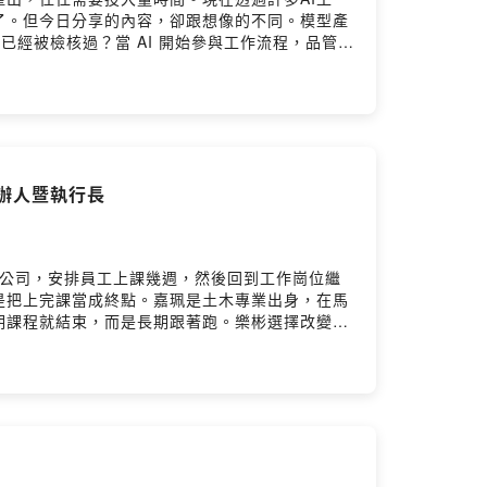
了。但今日分享的內容，卻跟想像的不同。模型產
已經被檢核過？當 AI 開始參與工作流程，品管、
型做出來；現在，工作的重心逐漸從製作轉向檢
改變，企業也開始面對新的管理課題。從資料安全、
也正在改變。未來真正重要的能力會是什麼？哪些
人的角色正在發生哪些變化。歡迎留言給我們- 臺
ok.com/BIM.NTU- YouTube頻道：
創辦人暨執行長
訓公司，安排員工上課幾週，然後回到工作崗位繼
是把上完課當成終點。嘉珮是土木專業出身，在馬
期課程就結束，而是長期跟著跑。樂彬選擇改變這
的人。很多人以為 BIM 轉型最難的地方，是
。他對新工具的理解不夠深，就不知道怎麼分配任
會取代建模工作，她認為這是遲早的事。但她強
數位轉型的業者來說最有感的對談，無論是當下還是曾
s://www.bimalliance.tw/-