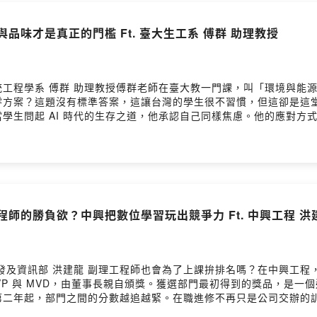
究中心
斷與品味才是真正的門檻 Ft. 臺大生工系 傅群 助理教授
主任
主任
運長
工程學系 傅群 助理教授傅群老師在臺大教一門課，叫「環境與能
零方案？這題沒有標準答案，這讓台灣的學生很不習慣，但這卻是這
學生問起 AI 時代的生存之道，他承認自己同樣焦慮。他的應對方式
心：www.ntubim.net
拼技術能力，而是展現人類獨有的判斷、眼光與品味。訪談中也揭露了
ww.bimalliance.tw
易取得。缺乏資料，模型再好也無用武之地。這正是建築領域的 AI
士時發現，全球建築業的通病大同小異：點位命名混亂、資料缺失、
平台收聽
麼結論，傅老師也沒有給一個清楚的答案。但聽完會有一種感覺：在
cast:
podcasts.apple.com/tw/podcast/bim出新未來/id17446752
研究中心：www.ntubim.net- 台灣BIM聯盟：https://www.bi
en.spotify.com/show/6Gfwj7B6XLjaGBLSiCaNQA
ttps://www.youtube.com/@NTUBIMCenter
工程師的勝負欲？中興把數位學習玩出競爭力 Ft. 中興工程 洪
dcast.kkbox.com/tw/channel/Ondqy2cyyTVG3yAu-d
發及資訊部 洪建龍 副理工程師也會為了上課拚排名嗎？在中興工程
VP 與 MVD，由董事長親自頒獎。獲選部門最初得到的獎品，是一
第二年起，部門之間的分數越追越緊。在職進修不再只是公司交辦的
量技術文件以紙本保存，許多重要的 Know-how 則留在資深