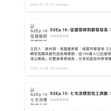
機制 ，為不想躺平、卻又買不起房的中產年輕
2026-01-15
·
27 minutes
理中較為柔軟、卻極其重要的制度設計層面。歡迎留言給我們- 臺
頁：www.facebook.com/BIM.NTU- YouTube頻
S2Ep.16: 從建築師到都發局
BIM出新未來
主持人：謝尚賢、張國儀來賓：桃園市都發局 江
轉型挑戰與劇烈成長陣痛期。從180萬人口迅速
深公務員」的雙重專業視角，分享他是如何帶領
套繪圖資轉化為3D數位孿生模型，用來精確地
問題的家長與地方民意代表，最終實現兼顧安全
2025-12-26
·
29 minutes
程中的核心助力。歡迎留言給我們- 臺大BIM研究中心：www.n
www.facebook.com/BIM.NTU- YouTube頻道：h
S2Ep.15: 七次流標到完工倒
BIM出新未來