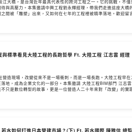
江大橋，是台灣近年最具代表性的跨河工程之一。它的挑戰，不僅來自Za
期待與高壓力。本集邀請中興工程劉永輝經理，帶我們走進這座大橋
被「雕塑」出來，又如何在七年的工程裡被精準落地。歡迎留言給我們- 臺
 Facebook粉絲頁：www.facebook.com/BIM.NTU- YouTube頻道：ht
從制度與標準看見大陸工程的長跑哲學 Ft. 大陸工程 江志雲 經理
雲在營造現場，改變從來不是一場衝刺，而是一場長跑。大陸工程早在
正落地，成為企業文化的一部分。本集邀請 大陸工程BIM部門 江志
不只是數位轉型的故事，更是一位營造人二十年來對「改變」的實踐哲
bimalliance.tw/- Facebook粉絲頁：www.facebook.com/BIM.N
：若水如何打進日本營建市場？(下) Ft. 若水國際 陳雅信 總