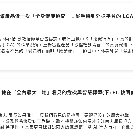
農業」，認為「存糧」在未來比存錢更重要？- 給下一代的生存備
去轉動方向，為下一代留下更有韌性的生活選擇。歡迎留言給我們- 臺大B
」！幫產品做一次「全身健康檢查」：從手機到外送平台的 LCA 
cebook粉絲頁：www.facebook.com/BIM.NTU- YouTube頻道：https
 林心恬 副教授你是否曾疑惑，我們直覺中的「環保行為」，真的對
(LCA) 的科學視角，重新審視產品「從搖籃到墳墓」的真實代價
看不見的「製造端」而非「廢棄端」 。節目中，林老師以「健康檢查」
保」的迷思。當包裝不再是重點，當維修變得比回收更重要，企業該
大BIM研究中心：www.ntubim.net- 台灣BIM聯盟：https://w
道：https://www.youtube.com/@NTUBIMCenter
長：他在「全台最大工地」看見的危機與智慧轉型(下) Ft. 桃園
南志 局長如果說上一集我們看見的是桃園「硬體建設」的龐大挑戰
失、公務體系爆發缺工危機 ，政府機關該如何留才？江南志局長坦言
維持運作 。本集更直球對決兩大敏感議題：當 AI 進入市府，它
一種「永遠不漲價」的新型態住宅 。不同於只租不賣的社宅或隨市場