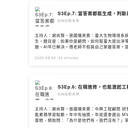
臺大BIM研
S3Ep.7: 當答案都能生成，判
-謝尚賢 主任
BIM出新未來
-詹瀅潔 副
-林之謙 副
-張國儀 營
主持人：謝尚賢、張國儀來賓：臺大生物環境系統
生，題目是：如果你是顧問，如何幫臺大提出淨
題，AI早已解決。傅老師不假裝自己掌握答案。當
臺大BIM研究中
己做得比 AI 更好。畢竟我們不需要跟AI比
台灣BIM聯盟：w
於各棟建築的資料彼此孤立，無法像網路文字般輕
2026-08-06
·
34 minutes
新加坡，情況也沒有不同。傅老師在當地攻讀博
歡迎到各大
願意投資沒有即時回報的基礎建設。這集沒有什
• Apple Pod
可能才是真正值得花時間培養的事。歡迎留言給我們- 臺大BIM
• Spotify:
op
www.facebook.com/BIM.NTU- YouTube頻道：h
S3Ep.6: 在職進修，也能激起
• KKbox:
po
BIM出新未來
#BIM
#土木營建
主持人：謝尚賢、張國儀來賓：中興工程顧問 研
#數位轉型
能累積學習點數。年中有抽獎，年底還會選出 M
#永續轉型
蛋糕，開始問：「為什麼他們有，我們沒有？」
後，是中興工程累積超過五十年的工程經驗。早年大