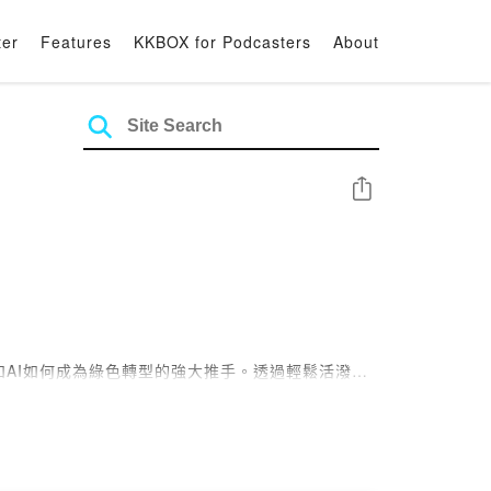
ter
Features
KKBOX for Podcasters
About
Share
和AI如何成為綠色轉型的強大推手。透過輕鬆活潑的
。跟我們一起，開啟知識的大門，搭上營建產業創新