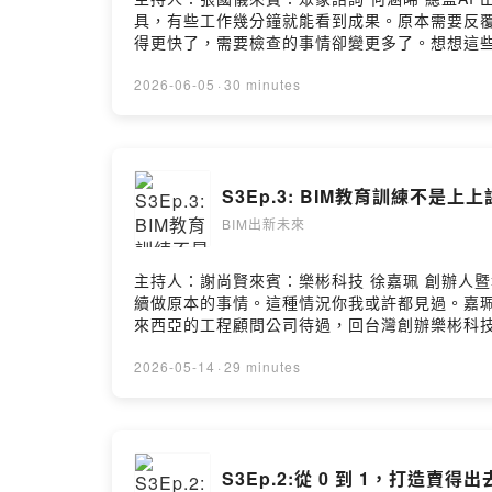
具，有些工作幾分鐘就能看到成果。原本需要反
得更快了，需要檢查的事情卻變更多了。想想這些資
資訊管理與檢核的重要性反而比過去更高。這集
核。AI 可以協助產出初步成果，但哪些地方可
2026-06-05
·
30 minutes
資訊交換，到 AI 使用規範的建立，許多過去
工作可以交給 AI？哪些責任仍然必須由人來承擔
大BIM研究中心：www.ntubim.net- 台灣BIM聯盟：ht
https://www.youtube.com/@NTUBIMCenter
S3Ep.3: BIM教育訓練不是
BIM出新未來
主持人：謝尚賢來賓：樂彬科技 徐嘉珮 創辦人
續做原本的事情。這種情況你我或許都見過。嘉
來西亞的工程顧問公司待過，回台灣創辦樂彬科
種方式，致力於陪伴企業把BIM能力落地生根，
說服老闆，或是讓員工願意學新工具。但嘉珮覺
2026-05-14
·
29 minutes
務，不知道進度該怎麼評估。結果主管仍然用2D
調，如果你只是躺著等 AI 幫你建模，那你就是
經的困境，你都能在這段30分鐘的對話中找到共鳴。歡迎留言給我
Facebook粉絲頁：www.facebook.com/BIM.NTU
S3Ep.2:從 0 到 1，打造賣得