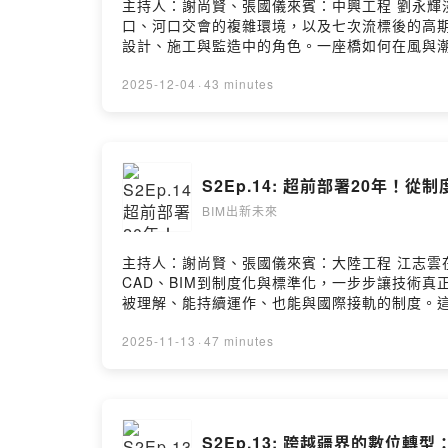
主持人：謝尚賢、張國儀來賓：中興工程 劉永輝淡
口、河口交會的複雜環境，以及七次流標後的高
設計、施工與監造中的角色。一座橋如何在風與潮之間
台灣BIM聯盟：https://www.bimalliance.tw/-
2025-12-04
·
43 minutes
S2Ep.14: 超前部署20年！
BIM出新未來
主持人：謝尚賢、張國儀來賓：大陸工程 江志
CAD、BIM到制度化與標準化，一步步讓技術真
被理解、能持續運作、也能與國際接軌的制度。這
www.ntubim.net- 台灣BIM聯盟：https://www.
https://www.youtube.com/@NTUBIMCenter
2025-11-13
·
47 minutes
S2Ep.13: 跨越疆界的數位轉型