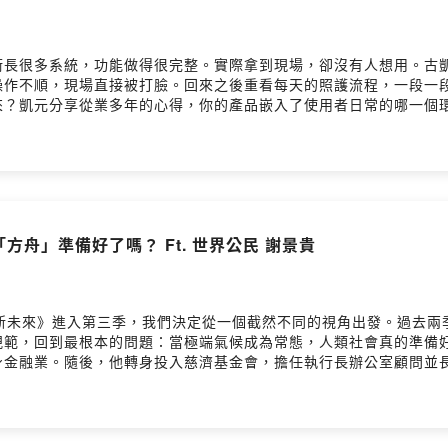
 技術長很多系統，功能做得很完整。實際拿到現場，卻沒有人想用。
、操作不順，現場直接被打臉。回來之後重看每天的照護流程，一段一
來？凱元分享從業多年的心得，你的產品嵌入了使用者日常的哪一個
個「甜蜜點」，是他被市場磨了許多稜角後，才真正摸到的東西。訪談
式碼，商業模式也因此開始重新建構。他形容這個時代是「海嘯第一排」
與土木領域來說，AI工具也開始進到日常工作裡。從設計、施工到
怎麼說。歡迎留言給我們- 臺大BIM研究中心：www.ntubim.ne
絲頁：www.facebook.com/BIM.NTU- YouTube頻道：https://www.y
「方舟」準備好了嗎？ Ft. 世界公民 謝景貴
出新未來》進入第三季，我們決定從一個截然不同的視角出發。過去
規範，回到最根本的問題：當極端氣候成為常態，人類社會真的準備
身金融業。隨後，他轉身投入慈濟基金會，擔任執行長辦公室顧問並
不分貧富地瓦解人類文明。這些深厚的閱歷，讓他對生存有著比一般
內累積的全球視野，轉化為親手打造的居家「方舟」與「田祖永續農
建築實踐：阿貴老師分享他在花蓮農舍落實的「去中心化」概念。從能儲
溫。- 從賑災現場到土地復育：擁有法律、金融與長年慈善顧問背