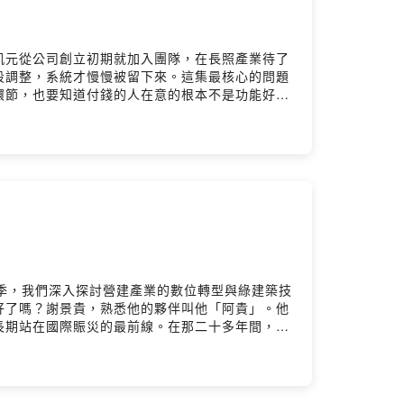
古凱元從公司創立初期就加入團隊，在長照產業待了
段調整，系統才慢慢被留下來。這集最核心的問題
環節，也要知道付錢的人在意的根本不是功能好不
後段，凱元也談到 AI 浪潮對軟體開發的衝
，程式設計師感受到的，是整個產業輪廓開始模糊的
管理，每個環節都開始出現新的做法。如果你正在
t- 台灣BIM聯盟：
outube.com/@NTUBIMCenter
兩季，我們深入探討營建產業的數位轉型與綠建築技
好了嗎？謝景貴，熟悉他的夥伴叫他「阿貴」。他
長期站在國際賑災的最前線。在那二十多年間，他
人更急迫的體悟。現在的他，選擇回到花蓮吉安，
業」。在本集節目中，阿貴老師與謝尚賢主任展開
存 75 公噸雨水的半筏基水槽，到結合光電與
景的他，如何看穿現代文明「透支未來」的遊戲規