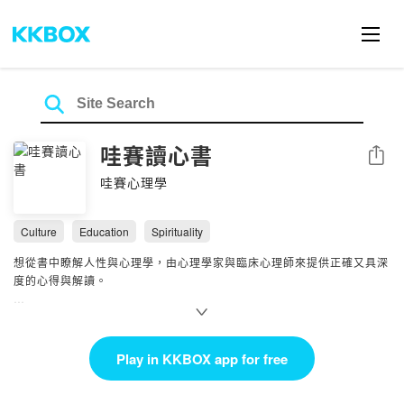
哇賽讀心書
Share
哇賽心理學
Culture
Education
Spirituality
想從書中瞭解人性與心理學，由心理學家與臨床心理師來提供正確又具深
度的心得與解讀。
本節目原本是哇賽心理學當中的單元，2024年開始獨立為單一節目，
ep1-ep17為發布於哇賽心理學當中單集。
Play in KKBOX app for free
蔡宇哲博士，哇賽心理學總編輯，研究睡眠、樂於分享知識的心理學家。
心理師Nana，臨床心理師，哇賽心理學執行編輯。