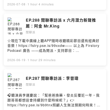
讓我在看完之後還特別去搜尋他是誰？後來又發現他就是
境掙扎。—— 以上為 Firstory Podcast 廣告 ——成為閒
2026-07-08
·
1 hour 4 minutes
今年非常新人之一，整個讓我很期待！並且希望有機會可
派，支持節目： https://piepietalk.firstory.io/join//本集
以跟他聊聊天～那很開心也真的有了這一場交流，讓我跟
來賓＂#非常新人 #吳承翰＂：Instagram：
頸鹿有超級多的認識跟不一樣的分享！//歡迎追蹤我的
http://instagram.com/hanbeat_13/藝術創作帳號：
EP.288 閒聊專訪派 x 六月潛力新聲推
Instagram： https://www.instagram.com/piepie_talk/
https://www.instagram.com/hanart_13/身聲劇場 Sun
薦：阿金 Mr.King
歡迎按讚我的Facebook：
Son Theatre：http://instagram.com/sunsontheatre/#
https://www.facebook.com/piepietalk0708各大影音收
閒聊派
台北電影節官方網站：
聽平台：
https://www.taipeiff.taipei/Instagram：
☆現在下載中廣線上聽APP隨時收聽精彩節目還有經典好
https://open.firstory.me/user/piepietalk/platformsPow
https://www.instagram.com/taipeiff/Facebook：
音樂！https://fstry.pse.is/99xxdw—— 以上為 Firstory
ered by Firstory Hosting
https://www.facebook.com/TaipeiFilmFestival/?
Podcast 廣告 ——成為閒派，支持節目：
locale=zh_TW//後記：一轉眼Podcast做了五年了!真的好
https://piepietalk.firstory.io/join//本集來賓＂#阿金
快~今年五週年特輯還是想說照去年的習慣，邀請今年台北
#MrKing＂：Instagram：
2026-06-19
·
1 hour 29 minutes
電影節的非常新人們來聊聊天好了！首先第一位邀請到的
https://www.instagram.com/mr.king_0921/Youtube：
是"吳承翰"，他是劇場世家出身並身兼多種表演興趣的演
https://www.youtube.com/channel/UCmF4pNCvbFOiV
員。跟承翰在聊天的過程當中，就覺得他對於表演真的是
qH13I4WivQStreetVoice：
EP.287 閒聊專訪派：李晉瑋
天生使然～雖然還是有些撞牆狀態需要調整，但我相信繼
https://streetvoice.com/maxkingmax///《海的另一端》
續在這路上努力的他，一定也會在某一天被大家深刻記得
閒聊派
收聽連結：https://linktr.ee/mrkinghiphopmusic//後記：
他是誰的！//歡迎追蹤我的Instagram：
看到當有人真的很認真聽你的節目，然後花時間給你回饋
https://www.instagram.com/piepie_talk/歡迎按讚我的
的訊息時就覺得很感動～在這邊要感謝阿金Mr.King願意跟
🎧聽演員李運慶說：「幫爸爸換藥，發炎反覆近一年，我
Facebook：https://www.facebook.com/piepietalk0708
我交流，並來節目陪我打破跟重新認識所謂的嘻哈音樂！
跟哥哥都想這會持續到什麼時候呢？」👉
各大影音收聽平台：
真誠的人做出來的音樂不管是什麼風格，一定都還是聽得
https://fstry.pse.is/9b9tnx照顧人生無法預期何時來！
https://open.firstory.me/user/piepietalk/platformsPow
出來真誠的感覺。阿金的第一張專輯《海的另一端》亦是
「先來一杯 我們再聊」聆聽照顧者、陪你預備長照未來！