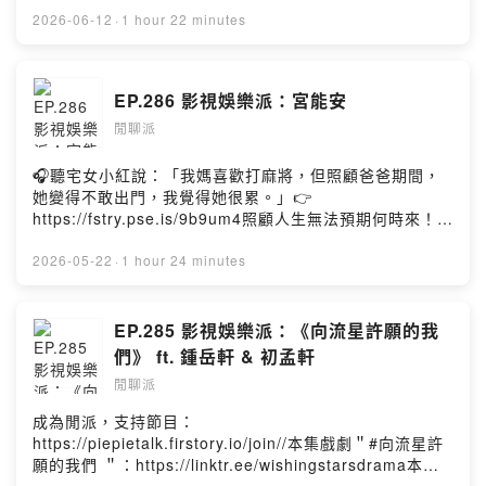
ered by Firstory Hosting
如此！所以我就想藉由這個月的端午連假＆潛力新聲主
點擊連結，讓我們有機會不在照顧困境掙扎。—— 以上為
2026-06-12
·
1 hour 22 minutes
題，好好推薦這一位不可多得的音樂人～//歡迎追蹤我的
Firstory Podcast 廣告 ——成為閒派，支持節目：
Instagram： https://www.instagram.com/piepie_talk/
https://piepietalk.firstory.io/join//本集來賓＂#李晉瑋
歡迎按讚我的Facebook：
＂：Instagram：
EP.286 影視娛樂派：宮能安
https://www.facebook.com/piepietalk0708各大影音收
https://www.instagram.com/gweilee/Facebook：
聽平台：
閒聊派
https://www.youtube.com/@g.weileeYoutube：
https://open.firstory.me/user/piepietalk/platformsPow
https://www.youtube.com/@g.weileeStreetVoice：
ered by Firstory Hosting
https://streetvoice.com/Gweilee///《太陽的旋律》EP
🎧聽宅女小紅說：「我媽喜歡打麻將，但照顧爸爸期間，
收聽連結：https://rock-mobile.lnk.to/dJIGbuWa//《太
她變得不敢出門，我覺得她很累。」👉
陽的旋律》 實體漫畫EP4 首全新單曲對應 4 個漫畫章節含
https://fstry.pse.is/9b9um4照顧人生無法預期何時來！
音檔、歌詞、問答、後記以及 AR 功能觀看更多限定內容
「先來一杯 我們再聊」聆聽照顧者、陪你預備長照未來！
EP有兩個購買方式網路販售__Streetvoice街聲
點擊連結，讓我們有機會不在照顧困境掙扎。—— 以上為
2026-05-22
·
1 hour 24 minutes
https://merch.streetvoice.com/categories/gweilee現場
Firstory Podcast 廣告 ——成為閒派，支持節目：
販售__7/9專場演唱會（現場價 $390)//《太陽的旋律：第
https://piepietalk.firstory.io/join//本集來賓＂#宮能安
零話》 李晉瑋G.WeiLee 2026 個人專場日期：
＂：https://linktr.ee/ernestkung//後記：這集是久違的邀
EP.285 影視娛樂派：《向流星許願的我
2026.07.04 (Sat.)時間：19:30 開始 / 18:30入場地點：
請到了舞台劇的演員來閒聊，他是能歌能演還能創作的斜
們》 ft. 鍾岳軒 & 初孟軒
臺北流行音樂中心 Live House D票價：單人預售 $880 /
槓少年"宮能安"！也是我近幾年關注舞台劇之後前幾個知道
閒聊派
雙人套票 $1,500⠀ ⠀ ⠀ VIP $1,800（送手寫小卡 限量老
的演員，畢竟名字很特別以外也全方面在發展，所以在訪
帽 1v1拍立得）售票連結：
談之前更深入研究了他的故事及資訊之後，我其實超級期
成為閒派，支持節目：
https://kktix.com/events/gweilee2026//後記：睽違了一
待與他的交流～因為我深刻感覺到他是個很有內在跟言之
https://piepietalk.firstory.io/join//本集戲劇＂#向流星許
年多再次跟我們的老朋友李晉瑋來閒聊，首先很感謝晉瑋
有物的人！這一集都在激盪關於他這個人跟長大人這件事
願的我們 ＂：https://linktr.ee/wishingstarsdrama本集
主動來邀請讓我可以有機會再訪問，然後我們從線上終於
情，也希望大家聽完都可以有自己的一番見解！最後，在