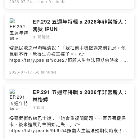
外，個人發展也都可以越來越多元化！最後，大家記得聽
https://fstry.pse.is/9dt6e7—— 以上為播客煮與 Firstory
2026-07-24
·
1 hour 0 minute
完之後要去IG參加抽獎啦！//抽獎活動及條件如下：禮物：
Podcast 廣告 ——成為閒派，支持節目：
三組親簽明信片+自拍拍立得時間：2026/08/06 23:59截
https://piepietalk.firstory.io/join//本集來賓＂#連穎
止，2026/08/08 20:00公布1.追蹤AcQUA源少年的官方
#ERIN＂：Instagram：
EP.292 五週年特輯 x 2026年非常新人：
Instagram。2.分享此篇IG貼文於限時動態並標記閒聊派
https://www.instagram.com/realerin6/?hl=zh-
鴻狄 IPUN
帳號。（帳號須為公開，如果私人請截圖私訊或者留言在
twFacebook：
閒聊派
🄴
我的限時動態，我會定期檢查陌生訊息～）3.在貼文下標
https://www.facebook.com/realerin6/Youtube：
記一個帳號並留言想對AcQUA源少年說的話。PS.一個帳
https://www.youtube.com/channel/UCHt3RH1Lc3bRn
🎧聽民歌之母陶曉清說：「我把他手機搶過來刪訊息，他
號只限留言一次！//歡迎追蹤我的Instagram：
eOsjfPDt6AHUR+ Instagram：
氣到不行，覺得生命被掌控了。」👉
https://www.instagram.com/piepie_talk/歡迎按讚我的
https://www.instagram.com/hur_official_/?hl=zh-tw//
https://fstry.pse.is/9cue27照顧人生無法預期何時來！
Facebook：
後記：今天邀請到的是我目前最愛的台偶女團HUR+的成員
「先來一杯 我們再聊」聆聽照顧者、陪你預備長照未來！
https://www.facebook.com/piepietalk0708Powered by
之一，他就是連穎ERIN！這一集其實我們從錄音前就開始
點擊連結，讓我們有機會不在照顧困境掙扎。—— 以上為
2026-07-17
·
58 minutes
Firstory Hosting
大聊特聊，聊連穎自己本身、聊喜歡表演的開端、聊到現
Firstory Podcast 廣告 ——成為閒派，支持節目：
在台偶的狀況、聊女團的出道歷程、再聊到音樂創作這一
https://piepietalk.firstory.io/join//本集來賓＂#非常新人
條，甚至還聊未來的路想要怎麼走～錄完的感想只有一個
#鴻狄 #IPUN＂：Instagram：
EP.291 五週年特輯 x 2026年非常新人：
就是真的是沒有支持錯女團，完全沒包袱跟人設！再加上
https://www.instagram.com/ipun_kanasaw/#台北電影
林怡婷
一整個很real的交流！最後，認真希望大家能持續給予台灣
節官方網站：https://www.taipeiff.taipei/Instagram：
的男團女團偶像們許多的鼓勵及支持～畢竟在這圈子能存
閒聊派
https://www.instagram.com/taipeiff/Facebook：
活完全就是要靠粉絲藝人彼此互利共生啊！//抽獎活動及條
https://www.facebook.com/TaipeiFilmFestival/?
🎧聽武術教練巴士說：「她會重複問問題、一直弄丟健保
件如下：禮物：三組親簽明信片+連穎私藏自拍的拍立得時
locale=zh_TW//後記：五周年特輯的非常新人想說有不錯
卡，後來進展到會開始走失。」👉
間：2026/07/30 23:59截止，2026/08/01 20:00公布1.
的回饋，所以這週趁勝追擊再邀請一位來聊聊天。而她就
https://fstry.pse.is/9b9r54照顧人生無法預期何時來！
追蹤HUR+&連穎的官方Instagram。2.分享此篇IG貼文於
是"鴻狄 IPUN"!謝謝她願意分享關於自己的生活軌跡，以
「先來一杯 我們再聊」聆聽照顧者、陪你預備長照未來！
限時動態並標記閒聊派帳號。（帳號須為公開，如果私人