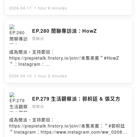
(二) 12:00主辦單位｜水汪汪有限公司
https://www.instagram.com/changriki/Facebook：
https://thewalllivehouse.kktix.cc/events/airplanemode
https://www.facebook.com/profile.php?
2026-04-17
·
1 hour 8 minutes
//後記：這集是四月的第二位潛力新聲"汪定中 DEW”，還
id=100068182440331#Youtube：
記得當初聽到他的作品是在三年前左右，對於他的＜水塔
https://www.youtube.com/rikichangStreetVoice：
哥＞我有夠喜歡！後來再次聽到跟第一次見到面的時候，
http://streetvoice.com/changriki///RIKI《投幣式伴唱
EP.280 閒聊專訪派：HowZ
是多虧了去參加某場專場經由鄒序引薦～那時候就有聽說
鷄》專輯募資企劃：
他有要出專輯的計劃。直到了今年終於盼到了這張
閒聊派
https://www.flyingv.cc/projects/37070//後記：今年過年
《Airplane Mode》的發行，只能說2026年才經過了三分
的時候有一系列的2025年度臺灣音樂推薦，其中有一篇是
之一，我已經把這張列為我明年會推薦的年度專輯之一！
推薦十位潛力的音樂人。那今天來聊的RIKI就是其中一
成為閒派，支持節目：
更多詳細的交流也歡迎大家點進來收聽拉～//歡迎追蹤我的
位，畢竟知道他的時候應該是兩三年前被YOUTUBE推播～
https://piepietalk.firstory.io/join//本集來賓＂#HowZ
Instagram： https://www.instagram.com/piepie_talk/
後來就覺得他的曲風在臺灣的音樂圈算是滿特別的，因為
＂：Instagram：
歡迎按讚我的Facebook：
能把DISCO做到有夠台真的很不容易！這次RIKI帶著他的
https://www.instagram.com/howeazy242/Facebook：
https://www.facebook.com/piepietalk0708各大影音收
睿雞跟他第二張專輯募資活動，來跟我好好聊聊他的黑歷
https://www.facebook.com/howz242/Youtube：
2026-04-10
·
1 hour 2 minutes
聽平台：
史（？）以及他每次在音樂創作期間的辛酸感冒史（？）
https://www.youtube.com/@HowZ242StreetVoice：
https://open.firstory.me/user/piepietalk/platformsPow
如果還不知道RIKI是誰的？聽這集準沒錯~//歡迎追蹤我的
https://streetvoice.com/howeazy242///《The Bloomin
ered by Firstory Hosting
Instagram： https://www.instagram.com/piepie_talk/
Prince》 專輯CD Classic Scent Edition｜經典香氛版購
EP.279 生活觀察派：郭枳廷 & 張又方
歡迎按讚我的Facebook：
買連結：
https://www.facebook.com/piepietalk0708各大影音收
閒聊派
https://merch.streetvoice.com/products/howz-the-
聽平台：
bloomin-prince//後記：知道HowZ這個歌手的時候，我記
https://open.firstory.me/user/piepietalk/platformsPow
得是在2021年他出了第一張專輯《帶光者》。那時候的我
成為閒派，支持節目：
ered by Firstory Hosting
雖然對嘻哈曲風沒什麼興趣，但他這張專輯其中的"我的
https://piepietalk.firstory.io/join//本集來賓：＂#郭枳廷
貓"卻讓我對他印象深刻！而後來偶爾還是會隨機撥放到他
＂Instagram：https://www.instagram.com/ww_0208_/