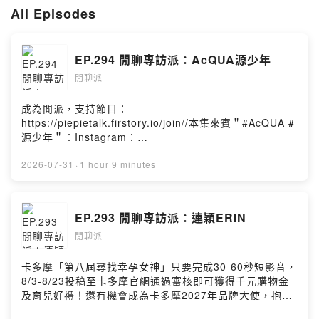
https://open.firstory.me/user/ckqpeicirgv6b0804orarw31r
All Episodes
Powered by Firstory Hosting
EP.294 閒聊專訪派：AcQUA源少年
閒聊派
成為閒派，支持節目：
https://piepietalk.firstory.io/join//本集來賓＂#AcQUA #
源少年＂：Instagram：
https://www.instagram.com/acqua.official/Facebook：
https://www.facebook.com/AcQUAofficial/Youtube：
2026-07-31
·
1 hour 9 minutes
https://www.youtube.com/@acquaofficial//𝗔𝗰𝗤𝗨𝗔源
少年〈猜你喜歡〉實體簽唱會【場次資訊】◡̎ 台中場
𝟬𝟴/𝟬𝟵（日）𝟭𝟰:𝟯𝟬📍台中廣三𝗦𝗢𝗚𝗢百貨_𝟭𝗙廣場◡̎
EP.293 閒聊專訪派：連穎ERIN
台南場 𝟬𝟴/𝟭𝟲（日）𝟭𝟰:𝟯𝟬📍台南南紡購物中心_𝗔𝟮館
閒聊派
𝟭𝗙南紡廣場詳細資訊請洽官方Instagram//後記：各位原
子粉及海星們，AcQUA源少年終於來閒聊派閒聊啦！！！
這一集跟大家一起回顧了從以前到現在的出道歷程，以及
卡多摩「第八屆尋找幸孕女神」只要完成30-60秒短影音，
每一位對於個人及團體的未來發展，只能說雖然年紀都偏
8/3-8/23投稿至卡多摩官網通過審核即可獲得千元購物金
小但想法都超級成熟～害我有種覺得吾家有子們初長成的
及育兒好禮！還有機會成為卡多摩2027年品牌大使，抱回
感動。很期待未來團體的音樂作品能越來越AcQUA化以
9萬元育兒大禮包！活動詳情請見：