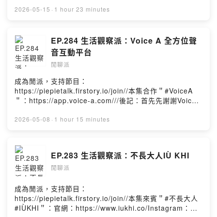
來賓＂#鍾岳軒＂：Instagram：
現場相見了～這次他帶著2026年全新概念作品《太陽的旋
這預祝宮能安今年台北戲劇獎能有好結果！//歡迎追蹤我的
https://www.instagram.com/jed1227Facebook：
2026-05-15
·
1 hour 23 minutes
律》，來跟我們聊聊這一年多來的生活過得如何，以及也
Instagram： https://www.instagram.com/piepie_talk/
https://www.facebook.com/jedchung1227/?
討論到許多關於現在音樂產業的觀察，再來就是這一EP怎
歡迎按讚我的Facebook：
locale=zh_TW本集來賓＂#初孟軒＂：Instagram：
麼誕生的！如果你對搖滾還有漫畫有興趣的人，這次的跨
https://www.facebook.com/piepietalk0708各大影音收
https://www.instagram.com/ernie0421Facebook：
EP.284 生活觀察派：Voice A 全方位聲
界作品請不要錯過！最後，有機會的話也歡迎大家去參加
聽平台：
https://www.facebook.com/p/%E5%88%9D%E5%AD%
音互動平台
專場啦！//歡迎追蹤我的Instagram：
https://open.firstory.me/user/piepietalk/platformsPow
9F%E8%BB%92-Chu-Meng-Hsuan-
https://www.instagram.com/piepie_talk/歡迎按讚我的
ered by Firstory Hosting
閒聊派
100063894602633///《向流星許願的我們》 Final Wish
Facebook：https://www.facebook.com/piepietalk0708
終映會售票時間：2026.05.13(三) 中午12:00（台灣時
成為閒派，支持節目：
各大影音收聽平台：
間）購票網址：https://reurl.cc/R2DL1G 許願加購福利
https://piepietalk.firstory.io/join//本集合作＂#VoiceA
https://open.firstory.me/user/piepietalk/platformsPow
售票時間：2026.05.13(三) 下午18:00(台灣時間)加購網
＂：https://app.voice-a.com///後記：首先先謝謝VoiceA
ered by Firstory Hosting
址： https://reurl.cc/0mn4D6 備註1. 一人一票，憑票
的邀請，讓我第一次以線上直播的方式接受訪問～想到自
入場，未滿7歲不得入場。2. 詳細內容請見售票網址。3.
己身為主持人那麼久，突然轉換成受訪者的時候難免有點
2026-05-08
·
1 hour 15 minutes
合照演員：鍾岳軒、初孟軒、余杰恩、各務孝太、陳彥
緊張。而這一集除了會聊滿多關於《閒聊派》幕前幕後的
旭、郭大睿4. 主辦單位保有最終修改、變更、活動解釋之
祕辛以外，也有在其中推薦了許多音樂人跟作品，甚至是
權利。//後記：向流星許願的我終於實現願望了!讓我們歡
派克我自己的一些小故事，所以希望大家聽了會喜歡。最
EP.283 生活觀察派：不長大人IÙ KHI
迎鍾岳軒跟初孟軒來到閒聊派閒聊~這一集除了聊聊他們自
後，也歡迎大家去下載Voice A這個滿新鮮且多元的全方位
己本身以外，當然就是要來分享拍這齣戲的整個過程～以
閒聊派
聲音互動APP！有事沒事都可以去聽聽各種有特色的聲音
及大家會好奇跟最害羞的迴紋針式（？）戲碼了！只能說
直播，還有不定時會有像我這種訪問的直播喔～//歡迎追蹤
這一集從錄音當天，再到我剪輯的時候，我都覺得耳機裡
我的Instagram：
成為閒派，支持節目：
充滿幸福然後一直會姨母笑（笑）。然後感謝兩位一直放
https://www.instagram.com/piepie_talk/歡迎按讚我的
https://piepietalk.firstory.io/join//本集來賓＂#不長大人
閃展現默契以外，也很感動聊天過程中無私的交流及分
Facebook：https://www.facebook.com/piepietalk0708
#IÙKHI＂：官網：https://www.iukhi.co/Instagram：
享。最後，別忘了聽到最後～因為我們會有抽獎！！！//抽
各大影音收聽平台：