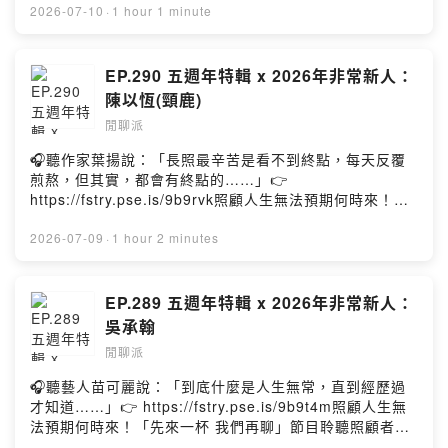
及身為演員的出道歷程，甚至是身為原住民的演員的現況
點擊連結，讓我們有機會不在照顧困境掙扎。—— 以上為
2026-07-10
·
1 hour 1 minute
請截圖私訊或者留言在我的限時動態，我會定期檢查陌生
交流～與鴻狄聊完後會覺得她就是個敢嘗試的全方位演
Firstory Podcast 廣告 ——成為閒派，支持節目：
訊息～）3.在貼文下標記一個帳號並留言關鍵字及想說的
員，也從她身上學到了一句話："所謂的認同是要先理解彼
https://piepietalk.firstory.io/join//本集來賓＂#非常新人
話。PS.一個帳號只限留言一次！//歡迎追蹤我的
此的不同～"最後，要跟大家說聲抱歉！由於前陣子鼻子大
#林怡婷＂：Instagram：
EP.290 五週年特輯 x 2026年非常新人：
Instagram： https://www.instagram.com/piepie_talk/
過敏，所以這陣子的集數都會有我不同的鼻音，還請各位
https://www.instagram.com/yi_ting_yi_/?hl=zh-tw#台
歡迎按讚我的Facebook：
陳以恆(頸鹿)
見諒！（跪//歡迎追蹤我的Instagram：
北電影節官方網站：
https://www.facebook.com/piepietalk0708各大影音收
https://www.instagram.com/piepie_talk/歡迎按讚我的
閒聊派
https://www.taipeiff.taipei/Instagram：
聽平台：
Facebook：https://www.facebook.com/piepietalk0708
https://www.instagram.com/taipeiff/Facebook：
https://open.firstory.me/user/piepietalk/platformsPow
🎧聽作家葉揚說：「長照最辛苦是看不到終點，每天反覆
各大影音收聽平台：
https://www.facebook.com/TaipeiFilmFestival/?
ered by Firstory Hosting
煎熬，但其實，都會有終點的……」👉
https://open.firstory.me/user/piepietalk/platformsPow
locale=zh_TW//後記：今天是五週年特輯的非常新人第三
https://fstry.pse.is/9b9rvk照顧人生無法預期何時來！
ered by Firstory Hosting
場，讓我們來歡迎林怡婷~怡婷應該算是我這屆唯幾個之前
「先來一杯 我們再聊」聆聽照顧者、陪你預備長照未來！
就有知道的新演員，畢竟她已經帶著幾部作品在各個典禮
點擊連結，讓我們有機會不在照顧困境掙扎。—— 以上為
2026-07-09
·
1 hour 2 minutes
及獎項出現！不得不說怡婷本人真的有夠外向可愛，跟我
Firstory Podcast 廣告 ——成為閒派，支持節目：
在看到她在恨女的樣子有極大的反差！然後光是第一部電
https://piepietalk.firstory.io/join//本集來賓＂#非常新人
影就有這樣的演出，真的會讓我更期待她之後的發展～希
#陳以恆 #頸鹿＂：Instagram：
EP.289 五週年特輯 x 2026年非常新人：
望未來能在更多不同的作品當中看到她繼續發光！//歡迎追
https://www.instagram.com/harppoem/#台北電影節官
吳承翰
蹤我的Instagram：
方網站：https://www.taipeiff.taipei/Instagram：
https://www.instagram.com/piepie_talk/歡迎按讚我的
閒聊派
https://www.instagram.com/taipeiff/Facebook：
Facebook：https://www.facebook.com/piepietalk0708
https://www.facebook.com/TaipeiFilmFestival/?
🎧聽藝人苗可麗說：「到底什麼是人生無常，直到經歷過
各大影音收聽平台：
locale=zh_TW//後記：今天的第二位是我今年最驚豔的一
才知道……」👉 https://fstry.pse.is/9b9t4m照顧人生無
https://open.firstory.me/user/piepietalk/platformsPow
位非常新人，他就是陳以恆(頸鹿)～第一次看到他的表現就
法預期何時來！「先來一杯 我們再聊」節目聆聽照顧者、
ered by Firstory Hosting
是在進行曲這部電影，對於他演的蘇子讓我印象深刻！也
陪你預備長照未來！點擊連結，讓我們有機會不在照顧困