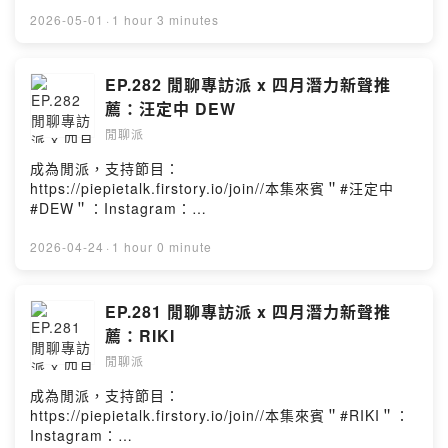
https://www.instagram.com/iukhi_/Facebook：
獎活動及條件如下：禮物：三組親簽明信片+拍立得時間：
https://open.firstory.me/user/piepietalk/platformsPow
https://www.facebook.com/p/%E4%B8%8D%E9%95%
2026-05-01
·
1 hour 3 minutes
2026/05/21 23:59截止2026/05/23 20:00公布1.追蹤流
ered by Firstory Hosting
B7%E5%A4%A7%E4%BA%BAi%C3%B9-khi-
星&兩位演員的官方Instagram。2.分享此篇IG貼文於限時
100087265704087///後記：閒聊派Podcast其實做的初衷
動態並標記閒聊派帳號。（帳號須為公開，如果私人請截
是想分享我喜歡的人事物，那想說這週是連假來點特別的
EP.282 閒聊專訪派 x 四月潛力新聲推
圖私訊或者留言在我的限時動態，我會定期檢查陌生訊息
～第一次邀請到了所謂的品牌，他們是來自臺灣的"不長大
薦：汪定中 DEW
～）3.在貼文下標記一個帳號（非演員本人）並留言回答
人"！跟他們的緣分還挺神奇的，長話短說就是多虧了我媽
節目中所問的抽獎問題。PS.一個帳號只限留言一次！//歡
閒聊派
在市集看到他們，然後覺得很適合我，進而線上幫我挑選
迎追蹤我的Instagram：
並購入。那就是這樣的相遇讓我對他們產生好奇！兩位喜
成為閒派，支持節目：
https://www.instagram.com/piepie_talk/歡迎按讚我的
歡穿搭又有勇氣創業的年輕人，到底背後經歷了多少辛酸
https://piepietalk.firstory.io/join//本集來賓＂#汪定中
Facebook：https://www.facebook.com/piepietalk0708
血淚史？以及我也希望大家在挑選服飾也可以像聽音樂一
#DEW＂：Instagram：
各大影音收聽平台：
樣！多多支持來自臺灣的部分～//歡迎追蹤我的
https://www.instagram.com/deanwangmusic/Faceboo
https://open.firstory.me/user/piepietalk/platformsPow
Instagram： https://www.instagram.com/piepie_talk/
k：https://www.facebook.com/deanwangmusic/?
2026-04-24
·
1 hour 0 minute
ered by Firstory Hosting
歡迎按讚我的Facebook：
locale=zh_TWYoutube：
https://www.facebook.com/piepietalk0708各大影音收
https://www.youtube.com/@deanwangmusicStreetVoi
聽平台：
ce：https://streetvoice.com/deanwangmusic///
EP.281 閒聊專訪派 x 四月潛力新聲推
https://open.firstory.me/user/piepietalk/platformsPow
《Airplane Mode》收聽連結：
薦：RIKI
ered by Firstory Hosting
https://lnk.to/AirplaneM//▊汪定中 DEW 《Airplane
閒聊派
Mode》專輯發片場日期｜2026年6月5日 (五)時間｜
19:00入場、20:00 開演場地｜The Wall Live House 台
成為閒派，支持節目：
北市羅斯福路四段200號B1票價｜單人預售1000元、雙人
https://piepietalk.firstory.io/join//本集來賓＂#RIKI＂：
預售1800元／現場1300元起售時間｜2026年3月31日
Instagram：