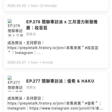
的歌曲之後，就覺得這個人好像有點料～然後直到了今年
＂#張又方＂Instagram：
他出了第二張專輯《The Bloomin Prince / 花花公子》，
https://www.instagram.com/chungfung116///後記：想
2026-04-03
·
1 hour 12 minutes
讓我看到更深層更不同樣貌的他！透過這集閒聊我自己也
說去年這個時候有機會邀請到愛愛每一天這一對情侶，那
覺得交流的很過癮，只是到現在還是不敢相信HowZ是個類
今年也好像可以再找一對情侶來聊聊天！所以從去年開始
3C障礙（笑）不知道我在講什麼的趕快去收聽就知道了
就追蹤了一堆情侶看看他們的日常，畢竟單身的我還是需
EP.278 閒聊專訪派 x 三月潛力新聲推
～//歡迎追蹤我的Instagram：
要看一些別人的愛情，並相信這世界上還是充滿美好的(?)
薦：段芸芸
https://www.instagram.com/piepie_talk/歡迎按讚我的
所以這次很開心邀請到也是演員相關背景的情侶「郭枳廷
閒聊派
Facebook：https://www.facebook.com/piepietalk0708
跟張又方」來節目跟我聊聊天～雖然他們說自己是第一次
各大影音收聽平台：
參加Podcast怕聊起來沒內涵，但無意間我根本早就被一堆
成為閒派，支持節目：
https://open.firstory.me/user/piepietalk/platformsPow
閃光彈給擊敗！最後，跟大家分享這集兩句我很喜歡的分
https://piepietalk.firstory.io/join//本集來賓＂#段芸芸
ered by Firstory Hosting
享："我相信每一個人都有自己的閃光點。"&"只要她在我身
＂：Instagram：
邊的時候,我總是能得到很多快樂能量~"//歡迎追蹤我的
https://www.instagram.com/wheat0903/Facebook：
Instagram： https://www.instagram.com/piepie_talk/
https://www.facebook.com/wheat0903/Youtube：
2026-03-27
·
1 hour 1 minute
歡迎按讚我的Facebook：
https://www.youtube.com/channel/UCMOKlkRKPMYtP
https://www.facebook.com/piepietalk0708各大影音收
lIwp7y_dTQStreetVoice：
聽平台：
https://streetvoice.com/wheat9325///《段芸芸-麻雀雖
EP.277 閒聊專訪派：俊希 & HAKU
https://open.firstory.me/user/piepietalk/platformsPow
小》全新創作EP收聽連結：
ered by Firstory Hosting
閒聊派
https://legacy.soundscape.net/a/123022//後記：差點
忘記自己還有一個小支線系列，就是潛力新聲推薦！這次
久違的把這系列拿出來連載拉～那平常我自詡自己是台灣
成為閒派，支持節目：
選秀節目狂粉，尤其是歌唱選秀比賽的部分！所以這次算
https://piepietalk.firstory.io/join//本集來賓＂#俊希＂：
是又蒐集到了一隻動物(?)，畢竟做節目期間陸續超多聲林
Instagram：https://www.instagram.com/junxiii19/本集