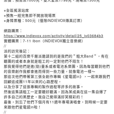
票價：預售票1000元、雙人套票1798元、現場票1300元
※全區搖滾站席
※預售一經完售即不開放現場票
※身障票種：500元（僅限iNDIEVOX傳真訂票）
網路購票：
https://www.indievox.com/activity/detail/25_iv03684b3
實體購票：7-11 ibon（iNDIEVOX獨立音樂網）
//
派的訪完後記：
第十二組的百樂千層派邀請到的是我們的＂粗大Band＂，有在
聽團的或者本身就是粗工的一定對他們不陌生！
那我覺得他們是進(勁)量系或者電池系樂團，因為每當聽到他們
的音樂創作我都會進而得到一些力量，就像電池一樣～
那這次他們帶著第三張全創作專輯《星電感in》，一起來跟我們
回顧這成團11年以來的心路歷程，
以及分享了這張專輯的製作過程等許多的故事。
然後這集請粗工一定要聽好聽滿，因為某成員在這一集自爆了
許多自己的黑歷史，我自己覺得滿好笑精彩的！
最後，別忘了他們下個月有11週年專場演唱會，到時候一定要
來跟他們星電感in啦！
//