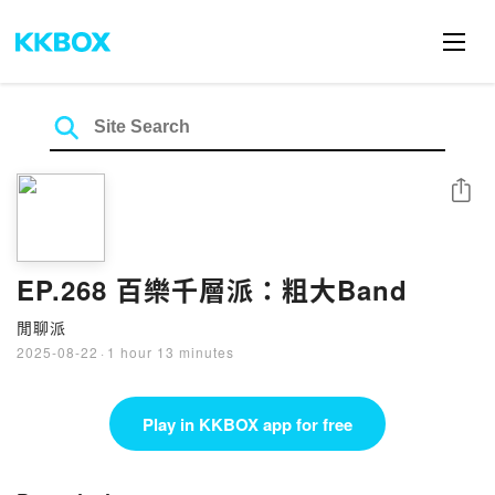
Share
EP.268 百樂千層派：粗大Band
閒聊派
2025-08-22
·
1 hour 13 minutes
Play in KKBOX app for free