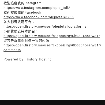
歡迎追蹤我的Instagram：
https://www.instagram.com/piepie_talk/
歡迎按讚我的Facebook：
https://www.facebook.com/piepietalk0708
各大影音收聽平台：
https://open.firstory.me/user/piepietalk/platforms
小額贊助支持本節目：
https://open.firstory.me/user/ckqpeicirgv6b0804orarw31r
留言告訴我你對這一集的想法：
https://open.firstory.me/user/ckqpeicirgv6b0804orarw31r/
comments
Powered by Firstory Hosting