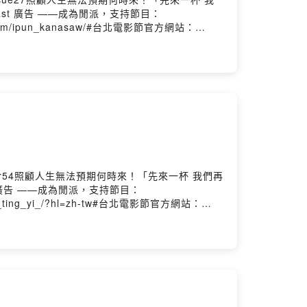
ast 廣告 ——成為閒派，支持節目：
gram.com/ipun_kanasaw/#台北電影節官方網站：
k.com/TaipeiFilmFestival/?locale=zh_TW//後
謝她願意分享關於自己的生活軌跡，以及身為演員的
了一句話："所謂的認同是要先理解彼此的不同
追蹤我的Instagram：
k0708各大影音收聽平台：
9b9r54照顧人生無法預期何時來！「先來一杯 我們再
 廣告 ——成為閒派，支持節目：
m/yi_ting_yi_/?hl=zh-tw#台北電影節官方網站：
k.com/TaipeiFilmFestival/?locale=zh_TW//後
，畢竟她已經帶著幾部作品在各個典禮及獎項出
的演出，真的會讓我更期待她之後的發展～希望未
lk/歡迎按讚我的Facebook：
msPowered by Firstory Hosting