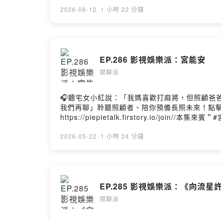
https://www.youtube.com/@g.weileeYoutub
連結：https://rock-mobile.lnk.to
2026-06-12
·
1 小時 22 分鐘
容EP有兩個購買方式網路販售__Streetvoice街聲htt
零話》 李晉瑋G.WeiLee 2026 個人專場日期：202
人套票 $1,500⠀ ⠀ ⠀ VIP $1,800（送手寫小
李晉瑋來閒聊，首先很感謝晉瑋主動來邀請讓我可
EP.286 影視娛樂派：宮能安
聊這一年多來的生活過得如何，以及也討論到許
錯過！最後，有機會的話也歡迎大家去參加專場啦！//歡迎追蹤我的
閒聊派
https://www.facebook.com/piepietalk0708各大
🎧聽宅女小紅說：「我媽喜歡打麻將，但照顧爸爸期間，
我們再聊」聆聽照顧者、陪你預備長照未來！點擊連結，
https://piepietalk.firstory.io/jo
的斜槓少年"宮能安"！也是我近幾年關注舞台劇
其實超級期待與他的交流～因為我深刻感覺到他
2026-05-22
·
1 小時 24 分鐘
見解！最後，在這預祝宮能安今年台北戲劇獎能有好結果！//歡迎
https://www.facebook.com/piepietalk0708各大
EP.285 影視娛樂派：《向流星許
閒聊派