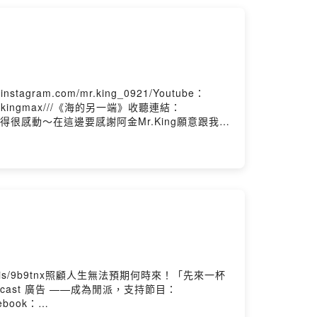
om/piepie_talk/歡迎按讚我的Facebook：
msPowered by Firstory Hosting
nstagram.com/mr.king_0921/Youtube：
.com/maxkingmax///《海的另一端》收聽連結：
息時就覺得很感動～在這邊要感謝阿金Mr.King願意跟我交
誠的感覺。阿金的第一張專輯《海的另一端》亦是
ram：
k0708各大影音收聽平台：
.is/9b9tnx照顧人生無法預期何時來！「先來一杯
cast 廣告 ——成為閒派，支持節目：
cebook：