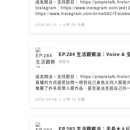
成為閒派，支持節目： https://piepietalk.firs
Instagram：https://www.instagram.com/j
https://www.instagram.com/ernie0421Fa
100063894602633///《向流星許願的我們》 Fin
購福利售票時間：2026.05.13(三) 下午18:00
2026-05-15
·
1 小時 23 分鐘
票網址。3. 合照演員：鍾岳軒、初孟軒、余杰恩
望了!讓我們歡迎鍾岳軒跟初孟軒來到閒聊派閒聊
（？）戲碼了！只能說這一集從錄音當天，再到
天過程中無私的交流及分享。最後，別忘了聽到最後～
EP.284 生活觀察派：Voice 
2026/05/23 20:00公布1.追蹤流星&兩
我的限時動態，我會定期檢查陌生訊息～）3.在
閒聊派
Instagram： https://www.instagram.com
https://open.firstory.me/user/piepietalk/pla
成為閒派，支持節目： https://piepietalk.firs
直播的方式接受訪問～想到自己身為主持人那麼
推薦了許多音樂人跟作品，甚至是派克我自己的一些
有事沒事都可以去聽聽各種有特色的聲音直播，還有不定時會有像
按讚我的Facebook：https://www.facebook.com/p
2026-05-08
·
1 小時 15 分鐘
Hosting
EP.283 生活觀察派：不長大人IÙ