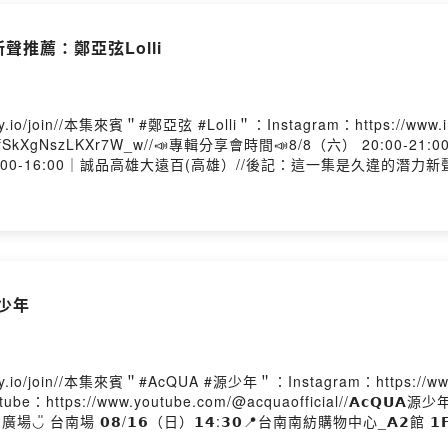
st會員：
https://open.firstory.me/user/ckqpeicirgv6b0804orarw
新聲推薦：鄭亞弦Lolli
Firstory Hosting
.io/join//本集來賓＂#鄭亞弦 #Lolli＂：Instagram：https://www.in
8h9gOffSkXgNszLKXr7W_w//📣專輯分享會時間📣8/8（六） 20:00
15:00-16:00｜誠品高雄大遠百(高雄）//後記：這一集是久違
透過youtube演算法看到他的MV，然後MV內容跟他的聲音反差超
聊完天，我都更深信台灣的音樂圈不會有消失的一天！一個比一個還
ram： https://www.instagram.com/piepie_talk/歡
ered by Firstory Hosting
源少年
y.io/join//本集來賓＂#AcQUA #源少年＂：Instagram：https://www.i
al/Youtube：https://www.youtube.com/@acquaofficial/
百貨_𝟭𝗙廣場◡̎ 台南場 𝟬𝟴/𝟭𝟲（日）𝟭𝟰:𝟯𝟬📍台南南紡購物中心_
聊派閒聊啦！！！這一集跟大家一起回顧了從以前到現在的出道歷程