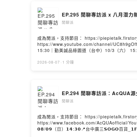
成為Podca
EP.295 閒聊專訪派 x 八月潛力
Powered by 
閒聊派
成為閒派，支持節目： https://piepietalk.firstory
https://www.youtube.com/channel/UC
15:30｜勤美誠品綠園道（台中）10/3（六） 
的音樂人，他就是"鄭亞弦Lolli"！還記得當初
都》來節目聊聊，只能說每次跟新生代的音樂人
2026-08-07
·
1 分鐘
待下次跟鄭亞弦繼續聊下一張專輯了～//歡迎追蹤我的Instag
https://www.facebook.com/piepietalk0708Pow
EP.294 閒聊專訪派：AcQUA
閒聊派
成為閒派，支持節目： https://piepietalk.firstor
https://www.facebook.com/AcQUAoffici
𝟬𝟴/𝟬𝟵（日）𝟭𝟰:𝟯𝟬📍台中廣三𝗦𝗢𝗚𝗢
各位原子粉及海星們，AcQUA源少年終於來閒