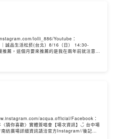
31r
stagram.com/lolli_886/Youtube：
-21:00｜誠品生活松菸(台北）8/16（日） 14:30-
的潛力新聲推薦，這個月要來推薦的是我在兩年前就注意到
大，因而對他有印象～這次他帶著他的首張專輯《紐曼
要有想法，一個比一個還要有特色！我已經開始期
迎按讚我的Facebook：
nstagram.com/acqua.official/Facebook：
/𝗔𝗰𝗤𝗨𝗔源少年〈猜你喜歡〉實體簽唱會【場次資訊】◡̎ 台中場
𝟮館 𝟭𝗙南紡廣場詳細資訊請洽官方Instagram//後記：
，以及每一位對於個人及團體的未來發展，只能說