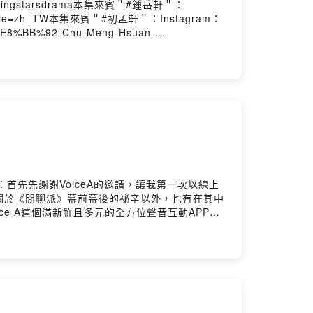
/wishingstarsdrama本集來賓＂#鍾岳軒＂：
27/?locale=zh_TW本集來賓＂#初孟軒＂：Instagram：
F%E8%BB%92-Chu-Meng-Hsuan-
票網址：https://reurl.cc/R2DL1G 許願加
 一人一票，憑票入場，未滿7歲不得入場。2. 詳細內容請見售
動解釋之權利。//後記：向流星許願的我終於實現願
整個過程～以及大家會好奇跟最害羞的迴紋針式
然後感謝兩位一直放閃展現默契以外，也很感動聊
拍立得時間：2026/05/21 23:59截止
派帳號。（帳號須為公開，如果私人請截圖私訊或者留言在
PS.一個帳號只限留言一次！//歡迎追蹤我的
m/piepietalk0708各大影音收聽平台：
.com///後記：首先先謝謝VoiceA的邀請，讓我第一次以線上
關於《閒聊派》幕前幕後的祕辛以外，也有在其中
e A這個滿新鮮且多元的全方位聲音互動APP！
.instagram.com/piepie_talk/歡迎
iepietalk/platformsPowered by Firstory