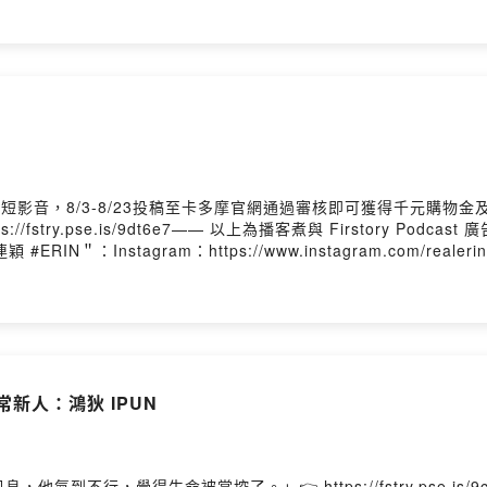
吾家有子們初長成的感動。很期待未來團體的音樂作品能越來越Ac
及條件如下：禮物：三組親簽明信片+自拍拍立得時間：2026/08/06 2
.分享此篇IG貼文於限時動態並標記閒聊派帳號。（帳號須為公開，如
cQUA源少年說的話。PS.一個帳號只限留言一次！//歡迎追蹤我的I
按讚我的Facebook：https://www.facebook.com/piepietalk0708Pow
短影音，8/3-8/23投稿至卡多摩官網通過審核即可獲得千元購物金
stry.pse.is/9dt6e7—— 以上為播客煮與 Firstory Podc
賓＂#連穎 #ERIN＂：Instagram：https://www.instagram.com/realer
ube：https://www.youtube.com/channel/UCHt3RH1Lc3bRneOsjf
official_/?hl=zh-tw//後記：今天邀請到的是我目前最愛的台偶女團
的開端、聊到現在台偶的狀況、聊女團的出道歷程、再聊到音樂創作
袱跟人設！再加上一整個很real的交流！最後，認真希望大家能持
生啊！//抽獎活動及條件如下：禮物：三組親簽明信片+連穎私藏自拍的拍
&連穎的官方Instagram。2.分享此篇IG貼文於限時動態並標記閒聊派
非常新人：鴻狄 IPUN
標記一個帳號並留言關鍵字及想說的話。PS.一個帳號只限留言一次！/
k/歡迎按讚我的Facebook：https://www.facebook.com/piepietal
tformsPowered by Firstory Hosting
氣到不行，覺得生命被掌控了。」👉 https://fstry.pse.is