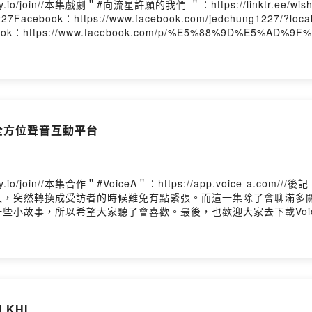
tory.io/join//本集戲劇＂#向流星許願的我們 ＂：https://linktr.ee
ed1227Facebook：https://www.facebook.com/jedchung12
cebook：https://www.facebook.com/p/%E5%88%9D%E5%AD%9
al Wish 終映會售票時間：2026.05.13(三) 中午12:00（台灣時間）購
(台灣時間)加購網址： https://reurl.cc/0mn4D6 備註1.
、各務孝太、陳彥旭、郭大睿4. 主辦單位保有最終修改、變更、活
~這一集除了聊聊他們自己本身以外，當然就是要來分享拍這齣戲的
我剪輯的時候，我都覺得耳機裡充滿幸福然後一直會姨母笑（笑）。
因為我們會有抽獎！！！//抽獎活動及條件如下：禮物：三組親簽明信片+
A 全方位聲音互動平台
位演員的官方Instagram。2.分享此篇IG貼文於限時動態並標記閒聊
貼文下標記一個帳號（非演員本人）並留言回答節目中所問的抽獎問題。
/piepie_talk/歡迎按讚我的Facebook：https://www.facebook.co
tformsPowered by Firstory Hosting
tory.io/join//本集合作＂#VoiceA＂：https://app.voice-a
久，突然轉換成受訪者的時候難免有點緊張。而這一集除了會聊滿多
小故事，所以希望大家聽了會喜歡。最後，也歡迎大家去下載Voic
我這種訪問的直播喔～//歡迎追蹤我的Instagram： https://www
iepietalk0708各大影音收聽平台： https://open.firstory.me/user/p
 KHI