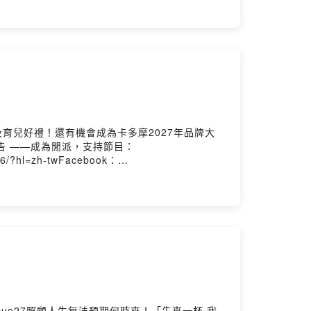
QUA化以外，個人發展也都可以越來越多元化！
3:59截止，2026/08/08 20:00公布1.
果私人請截圖私訊或者留言在我的限時動態，我會定期檢
nstagram：
ered by Firstory Hosting
及育兒好禮！還有機會成為卡多摩2027年品牌大
ast 廣告 ——成為閒派，支持節目：
in6/?hl=zh-twFacebook：
PDt6AHUR+ Instagram：
HUR+的成員之一，他就是連穎ERIN！這一集其實我們從錄音前
這一條，甚至還聊未來的路想要怎麼走～錄完的感
續給予台灣的男團女團偶像們許多的鼓勵及支持～
立得時間：2026/07/30 23:59截止，
帳號。（帳號須為公開，如果私人請截圖私訊或者留言在我
/歡迎追蹤我的Instagram：
k0708各大影音收聽平台：
/9cue27照顧人生無法預期何時來！「先來一杯 我