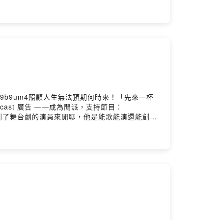
/streetvoice.com/Gweilee///《太陽的旋律》EP 收聽
章節含音檔、歌詞、問答、後記以及 AR 功能觀看更多限定內
場販售__7/9專場演唱會（現場價 $390)//《太陽的旋律：第
樂中心 Live House D票價：單人預售 $880 / 雙
/gweilee2026//後記：睽違了一年多再次跟我們的老朋友
26年全新概念作品《太陽的旋律》，來跟我們聊
搖滾還有漫畫有興趣的人，這次的跨界作品請不要
e_talk/歡迎按讚我的Facebook：
msPowered by Firstory Hosting
is/9b9um4照顧人生無法預期何時來！「先來一杯
cast 廣告 ——成為閒派，支持節目：
後記：這集是久違的邀請到了舞台劇的演員來閒聊，他是能歌能演還能創作
在訪談之前更深入研究了他的故事及資訊之後，我
人這件事情，也希望大家聽完都可以有自己的一番
iepie_talk/歡迎按讚我的Facebook：
msPowered by Firstory Hosting