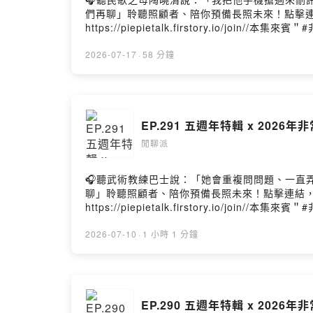
們再聊」聆聽照顧者、陪你預備長照未來！點擊連結，讓
https://piepietalk.firstory.io/join/
https://www.taipeiff.taipei/Instagram：http
記：五周年特輯的非常新人想說有不錯的回饋，所
2026-07-17
·
58 分鐘
出道歷程，甚至是身為原住民的演員的現況交流
～"最後，要跟大家說聲抱歉！由於前陣子鼻子大過
https://www.instagram.com/piepie_tal
https://open.firstory.me/user/piepietalk/pla
EP.291 五週年特輯 x 2026
閒聊派
🎧聽武術教練巴士說：「她會重複問問題、一直弄丟健保
聊」聆聽照顧者、陪你預備長照未來！點擊連結，讓我們
https://piepietalk.firstory.io/join//
https://www.taipeiff.taipei/Instagram：http
記：今天是五週年特輯的非常新人第三場，讓我
2026-07-10
·
1 小時 1 分鐘
現！不得不說怡婷本人真的有夠外向可愛，跟我
來能在更多不同的作品當中看到她繼續發光！//歡迎追蹤我的Ins
https://www.facebook.com/piepietalk0708各大
EP.290 五週年特輯 x 2026