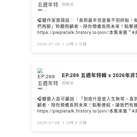
閒聊派
🎧聽作家葉揚說：「長照最辛苦是看不到終點，每天反覆煎
們再聊」聆聽照顧者、陪你預備長照未來！點擊連結，讓
https://piepietalk.firstory.io/join
https://www.taipeiff.taipei/Instagram：http
記：今天的第二位是我今年最驚豔的一位非常新人
2026-07-09
·
1 小時 2 分鐘
之後還特別去搜尋他是誰？後來又發現他就是今
超級多的認識跟不一樣的分享！//歡迎追蹤我的Instagram：
https://www.facebook.com/piepietalk0708各大
EP.289 五週年特輯 x 2026
閒聊派
🎧聽藝人苗可麗說：「到底什麼是人生無常，直到經歷過
顧者、陪你預備長照未來！點擊連結，讓我們有機會不在
https://piepietalk.firstory.io/join//
https://www.instagram.com/hanart_13/身
https://www.taipeiff.taipei/Instagram：http
2026-07-08
·
1 小時 4 分鐘
記：一轉眼Podcast做了五年了!真的好快~
翰"，他是劇場世家出身並身兼多種表演興趣的