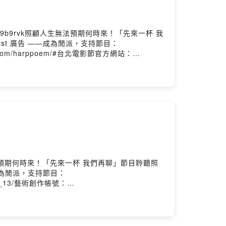
s/9b9rvk照顧人生無法預期何時來！「先來一杯 我
ast 廣告 ——成為閒派，支持節目：
gram.com/harppoem/#台北電影節官方網站：
k.com/TaipeiFilmFestival/?locale=zh_TW//後
影，對於他演的蘇子讓我印象深刻！也讓我在看完
～那很開心也真的有了這一場交流，讓我跟頸鹿有
Facebook：
msPowered by Firstory Hosting
人生無法預期何時來！「先來一杯 我們再聊」節目聆聽照
—成為閒派，支持節目：
nbeat_13/藝術創作帳號：
tre/#台北電影節官方網站：
k.com/TaipeiFilmFestival/?locale=zh_TW//後
們來聊聊天好了！首先第一位邀請到的是"吳承
雖然還是有些撞牆狀態需要調整，但我相信繼續