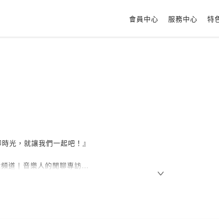
會員中心
服務中心
特
聊時光，就讓我們一起吧！』
st頻道 | 音樂人的閒聊專訪
分享 | 生活觀察的大小事
：
https://www.instagram.com/piepie_talk/
k粉絲專頁：
https://www.facebook.com/piepietalk0708