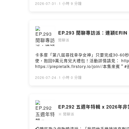
雖然年紀都偏小但想法都超級成熟～害我有種覺得
2026-07-31
·
1 小時 9 分鐘
最後，大家記得聽完之後要去IG參加抽獎啦！//抽獎活動
追蹤AcQUA源少年的官方Instagram。2
查陌生訊息～）3.在貼文下標記一個帳號並留言想對A
https://www.instagram.com/piepie_talk/歡迎
EP.293 閒聊專訪派：連穎ERIN
閒聊派
卡多摩「第八屆尋找幸孕女神」只要完成30-60秒
使，抱回9萬元育兒大禮包！活動詳情請見： https://f
https://piepietalk.firstory.io/join//本集來
https://www.facebook.com/realerin6/Yout
https://www.instagram.com/hur_
2026-07-24
·
1 小時 0 分鐘
就開始大聊特聊，聊連穎自己本身、聊喜歡表演
想只有一個就是真的是沒有支持錯女團，完全沒包
畢竟在這圈子能存活完全就是要靠粉絲藝人彼此互利共
2026/08/01 20:00公布1.追蹤HUR+
EP.292 五週年特輯 x 2026年
的限時動態，我會定期檢查陌生訊息～）3.在貼文下
https://www.instagram.com/piepie_tal
閒聊派
🄴
https://open.firstory.me/user/piepietalk/pla
🎧聽民歌之母陶曉清說：「我把他手機搶過來刪訊息，他