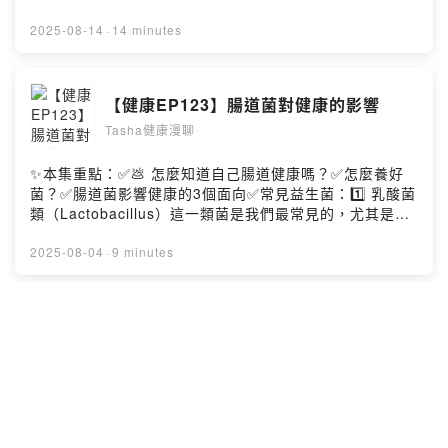
目Powered by Firstory Hosting
出與消耗，更是一場在時間流逝前，與至親、與自己最深
沉的和解。—— 以上為 Firstory Podcast 廣告 ——✨本
2025-08-14
·
14 minutes
集重點：✅哪些飲食內容會影響母奶成分？✅哺乳媽媽最值
得吃的食物✅哪些補充品對哺乳媽媽有幫助如果喜歡我的內
容請給我五顆星～您的支持就是我的動力！歡迎follow
【健康EP123】腸道菌對健康的影響
IG、FB有更多圖文資訊：）🌱Tasha健康管理IG🌱Tasha
Tasha健康漫聊
健康管理FB🌱白袍團隊當你的健康後援☕️贊助Tasha繼續
製作節目Powered by Firstory Hosting
✨本集重點：✅💩 怎麼知道自己腸道健康嗎？✅怎麼養好
菌？✅腸道菌影響健康的3個面向✅常見益生菌：1️⃣ 乳酸菌
類（Lactobacillus）這一類菌是我們最常見的，尤其是優
格、乳酸飲料常見。- 常見品種：L. acidophilus、L.
rhamnosus、L. plantarum- 功效：幫助消化、改善腹
2025-08-04
·
9 minutes
瀉、維持腸道pH值，讓壞菌不容易生存。- 特別的是，L.
rhamnosus GG 是目前最多研究支持的益生菌之一，對兒
童腹瀉、女性私密處健康也有幫助。2️⃣ 比菲德氏菌
【時事EP26】破解常見食品迷思
（Bifidobacterium）這是大腸常見的好菌，也是嬰兒腸道
Tasha健康漫聊
的主要菌種之一。- 常見品種：B. lactis、B. bifidum、B.
longum- 功效：改善便秘、增強免疫力、減少過敏反應，
對銀髮族特別有幫助。3️⃣ 酪酸菌（Butyric acid-
🎧 本集重點｜破解常見食品迷思，吃得更安心！你是否也
producing bacteria）這類菌會產生酪酸，是一種幫助腸
曾有以下疑問👇- 「無糖」真的完全不含糖嗎？- 天然食物
道修復的物質。- 功效：強化腸道黏膜屏障，穩定腸道免
＝健康食物？- 冷凍蔬菜會不會沒營養？- 排毒果汁真的能