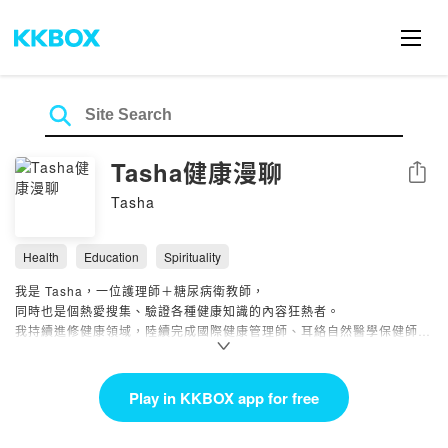
Tasha健康漫聊
Share
Tasha
Health
Education
Spirituality
我是 Tasha，一位護理師＋糖尿病衛教師，
同時也是個熱愛搜集、驗證各種健康知識的內容狂熱者。
我持續進修健康領域，陸續完成國際健康管理師、耳絡自然醫學保健師、
以及輔助醫學保健食品相談士等專業訓練。
我喜歡把複雜的醫療與營養資訊，轉換成大家聽得懂、做得到的日常行
Play in KKBOX app for free
動，
從血糖控制、體重管理，到情緒、睡眠、自我成長、預防保健……