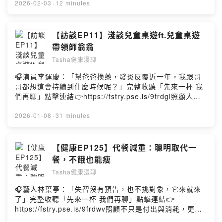
—— 以上為 Firstory Podcast 廣告 ——✨本集重點：✅
2026-02-03
·
12 minutes
個性不只影響情緒，也直接影響健康✅為什麼越能撐、越負
責的人，身體越容易慢性疲勞✅研究發現：長期壓抑情緒，
生病風險真的比較高✅不是改個性，而是找到「適合你個性
【訪談EP11】淺談兒童桌遊ft.兒童桌遊
的健康照顧方式」如果喜歡我的內容請給我五顆星～您的
帶領師翁翁
支持就是我的動力！歡迎follow IG、FB有更多圖文資
Tasha健康漫聊
訊：）🌱Tasha健康管理IG🌱Tasha健康管理FB🌱Tasha
獨家服務項目🌱白袍團隊當你的健康後援☕️贊助Tasha繼續
🎧演員李運慶：「幫爸爸換藥，發炎反覆近一年，我跟哥
製作節目Powered by Firstory Hosting
哥都想這會持續到什麼時候呢？」完整收聽「先來一杯 我
們再聊」點擊連結👉https://fstry.pse.is/9frdgl照顧人生
無法預期何時來，感人故事、預備未來！讓我們有機會不
在照顧困境掙扎。—— 以上為 Firstory Podcast 廣告
2026-01-08
·
31 minutes
——✨本集重點：✅兒童玩桌遊的好處✅兒童桌遊怎麼選✅
新手如何起步✅推薦大家的親子 桌遊如果喜歡我的內容請
給我五顆星～您的支持就是我的動力！歡迎follow IG、FB
【健康EP125】代餐減重：聰明取代一
有更多圖文資訊：）🌱Tasha健康管理IG🌱Tasha健康管
餐，不餓也能瘦
理FB🌱Tasha獨家服務項目🌱白袍團隊當你的健康後援☕️
Tasha健康漫聊
贊助Tasha繼續製作節目Powered by Firstory Hosting
🎧藝人林葉亭：「失智沒有預告，也不挑對象，它來就來
了」完整收聽「先來一杯 我們再聊」點擊連結👉
https://fstry.pse.is/9frdwv照顧不只是付出與消耗，更是
一場在時間流逝前，與至親、與自己最深沉的和解。——