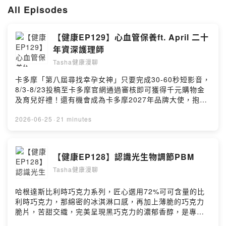
每個主題，都是我想慢慢和你聊、也想陪你一起做好的生活選擇。
All Episodes
我相信，只要餵養身體和心靈足夠的養分，
健康不是壓力，而是你過得更好的底氣。
【健康EP129】心血管保養ft. April 二十
歡迎你，加入我們的健康漫聊，一起好好過、健康不煩惱 😊
年資深護理師
IG:
https://www.instagram.com/tasha_wellness/
Tasha健康漫聊
FB:
https://www.facebook.com/tashawellness
卡多摩「第八屆尋找幸孕女神」只要完成30-60秒短影音，
官網
https://www.tasha-wellness.com
8/3-8/23投稿至卡多摩官網通過審核即可獲得千元購物金
及育兒好禮！還有機會成為卡多摩2027年品牌大使，抱回
歡迎來與我互動<3
9萬元育兒大禮包！活動詳情請見：
https://fstry.pse.is/9dt3wh—— 以上為播客煮與 Firstory
2026-06-25
·
21 minutes
Powered by Firstory Hosting
Podcast 廣告 ——✨本集重點：✅心血管疾病不再是老年
人的專利✅來聽聽資深護理師的經驗✅如何保養心血管如果
喜歡我的內容請給我五顆星～您的支持就是我的動力！歡
【健康EP128】認識光生物調節PBM
迎follow IG、FB有更多圖文資訊：）🌱Tasha IG🌱
Tasha健康漫聊
Tasha FB🌱Tasha獨家服務項目🌱白袍團隊當你的健康後
援☕️贊助Tasha繼續製作節目Powered by Firstory
Hosting
哈根達斯比利時巧克力系列，匠心選用72%可可含量的比
利時巧克力，那綿密的冰淇淋口感，再加上薄脆的巧克力
脆片，苦甜交織，完美呈現黑巧克力的濃郁香醇，是專屬
成熟大人系的奢華風味。https://fstry.pse.is/9emmpe