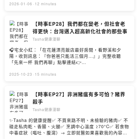
以上為 Firstory Podcast 廣告 ——✨本集重點：✅代餐的
2026-01-06
·
12 minutes
價值與適用對象✅正確的代餐模式與建議✅長期維持與禁忌
族群✅挑選代餐的標準如果喜歡我的內容請給我五顆星～您
的支持就是我的動力！歡迎follow IG、FB有更多圖文資
【時事EP28】我們都在變老，但社會老
訊：）🌱Tasha健康管理IG🌱Tasha健康管理FB🌱Tasha
得更快：台灣邁入超高齡化社會的那些事
獨家服務項目🌱白袍團隊當你的健康後援☕️贊助Tasha繼續
Tasha健康漫聊
製作節目Powered by Firstory Hosting
🎧宅女小紅：「在花蓮漂亮飯店最好房間，看野溪和夕
陽，收到訊息：『你爸爸只能活三個月…』」完整收聽
「先來一杯 我們再聊」點擊連結👉
https://fstry.pse.is/9fre6w照顧不只是付出與消耗，更是
一場在時間流逝前，與至親、與自己最深沉的和解。——
2025-10-23
·
15 minutes
以上為 Firstory Podcast 廣告 ——✨本集重點：1️⃣ 什麼
是「超高齡化社會」？台灣2025正式邁入「超高齡社會」
——65 歲以上人口超過 20%2️⃣ 日本的現在＝台灣的未來
【時事EP27】非洲豬瘟有多可怕？豬界
日本高齡人口近 30%，從醫療、就業到生活照護，都是台
殺手
灣十年後的縮影。3️⃣ 三個世代的壓力圖鑑👶 30–40歲：夾
Tasha健康漫聊
心世代，夾在育兒與照護之間。🧑‍💼 40–50歲：中年轉型
期，得學新技能、顧老又顧小。👴 50歲以上：延後退休潮
✨Tasha 的健康提醒✅ 不買來路不明、未檢驗的豬肉✅ 不
來襲，「老而能工」成新常態。4️⃣ 我們能做的事提早規劃
碰走私肉乾、香腸、火腿✅ 烹調中心溫度 ≥70°C✅ 若食物
多軌人生、投資健康、擁抱科技、參與公共議題。健康，
中毒症狀（嘔吐、腹瀉）→ 立即就醫如果喜歡我的內容請
就是最穩定的退休基金。5️⃣ 關鍵思考：變老不是退化，而
給我五顆星～您的支持就是我的動力！歡迎follow IG、FB