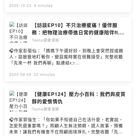
是一場進化超高齡化不是危機，而是社會升級的考驗。準
有更多圖文資訊：）🌱Tasha健康管理IG🌱Tasha健康管
2025-10-23
·
9 minutes
備得早，就能活得好。如果喜歡我的內容請給我五顆星～
理FB🌱白袍團隊當你的健康後援☕️贊助Tasha繼續製作節
您的支持就是我的動力！歡迎follow IG、FB有更多圖文資
目Powered by Firstory Hosting
訊：）來預約限量免費健康諮詢！直接私訊我～🌱Tasha
【訪談EP10】不只治療痠痛！優伴服
健康管理IG🌱Tasha健康管理FB🌱白袍團隊當你的健康後
務：把物理治療帶進日常的健康陪伴ft.生
援☕️贊助Tasha繼續製作節目Powered by Firstory
生優動策略長
Hosting
Tasha健康漫聊
🎧作家彭菊仙：「媽媽下午還好好，到晚上會突然捏或踢
人，惡狠狠地盯著你，變惡魔時實在很難接受」完整收聽
「先來一杯 我們再聊」點連結👉
https://fstry.pse.is/9freex照顧不只是付出與消耗，更是
場在時間流逝前，與至親、與自己最深沉的和解。—— 以
2025-09-05
·
22 minutes
上為 Firstory Podcast 廣告 ——💬 回饋聽眾福利Tasha
提供限量免費的 15 分鐘健康諮詢，陪你聊聊壓力、睡眠、
體重、飲食、保健品怎麼調整更有效。📩 歡迎私訊我的 IG
【健康EP124】壓力小百科：我們與皮質
或FB或LINE(@200zdgak)預約，一起從了解自己開始，
醇的愛恨情仇
找回健康節奏！✨本集重點：✅ 認識物理治療：不只是運
Tasha健康漫聊
動員或受傷的人需要，而是人人都可能受益✅ 找出誰最需
要物理治療：上班族痠痛、長者、產後媽媽、運動愛好者
🎧作家郭強生：「你如果不知道自己在活什麼，老實說，
都適用✅ 深入了解優伴：結合物理治療專業與陪伴，打造
怎麼死還重要嗎？」照顧人生無法預期，感人故事、預備
專屬健康計畫✅ 打破迷思：物理治療不只是熱敷電療，而
未來！讓我們有機會不在照顧困境掙扎。完整收聽「先來
是「預防＋恢復＋提升」的完整支持🎧 【優伴｜你的專屬