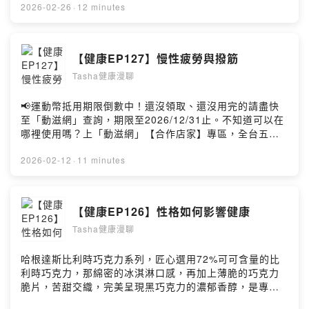
—— 以上為 Firstory Podcast 廣告 ——✨本集重點：✅
2026-02-26
·
12 minutes
認識光生物調節✅光如何影響我們✅如何運用近紅光照顧健
康如果喜歡我的內容請給我五顆星～您的支持就是我的動
力！歡迎follow IG、FB有更多圖文資訊：）🌱Tasha IG
【健康EP127】慢性疲勞與撥筋
🌱Tasha FB🌱Tasha獨家服務項目🌱白袍團隊當你的健康
Tasha健康漫聊
後援☕️贊助Tasha繼續製作節目Powered by Firstory
Hosting
📢運動幣抵用期限倒數中！還沒領取、還沒用完的請盡快
至「動滋網」查詢，期限至2026/12/31止。不知道可以在
哪裡使用嗎？上「動滋網」【合作店家】專區，全台五千
多家合作業者任你選，馬上來找適用地點！➡️
https://fstry.pse.is/9epcyf—— 以上為 FMTaiwan 與
2026-02-12
·
11 minutes
Firstory Podcast 廣告 ——✨本集重點：✅慢性疲勞，不
只是「累」，可能愈休息愈累✅慢性疲勞的症狀✅撥筋如何
協助放鬆如果喜歡我的內容請給我五顆星～您的支持就是
【健康EP126】性格如何影響健康
我的動力！歡迎follow IG、FB有更多圖文資訊：）🌱
Tasha健康漫聊
Tasha健康管理IG🌱Tasha健康管理FB🌱Tasha獨家服務
項目🌱白袍團隊當你的健康後援☕️贊助Tasha繼續製作節目
Powered by Firstory Hosting
哈根達斯比利時巧克力系列，匠心選用72%可可含量的比
利時巧克力，那綿密的冰淇淋口感，再加上薄脆的巧克力
脆片，苦甜交織，完美呈現黑巧克力的濃郁香醇，是專屬
成熟大人系的奢華風味。https://fstry.pse.is/9emmpe