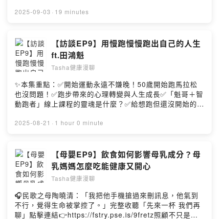
一杯 我們再聊」點擊連結👉https://fstry.pse.is/9frep3
物理治療師】這集邀請到 生生優動策略長 林致傑
—— 以上為 Firstory Podcast 廣告 ——加入會員，支持
2025-09-03
·
19 minutes
Duncan，帶大家了解「物理治療不只是治療，而是陪伴與
節目：
行為改變的開始」。從運動防護到健康促進，Duncan 分
https://open.firstory.me/user/ck8zq6i70tr990873fft7o
享了生生優動如何透過創新服務「優伴」，讓專業治療師
x76留言告訴我你對這一集的想法：
【訪談EP9】用慢跑慢慢跑出自己的人生
真正走進你、我的日常，陪伴大家減少痠痛、養成運動習
https://open.firstory.me/user/ck8zq6i70tr990873fft7o
ft.田鴻魁
慣。【優伴 14 天專屬服務計畫】👤 一對一物理治療師｜
x76/comments✨本集重點：✅ 認識壓力荷爾蒙皮質醇：
線上視訊 or 生生優動分院諮詢📲 每日 LINE 關懷 + APP
Tasha健康漫聊
它不只讓你緊張，還影響體重、免疫、睡眠與情緒✅ 白話
運動處方🎁 贈送 Youdon App 升級版 1 個月💡 適合上班
破解 HPA 軸機制：一場壓力反應的三重指揮系統大解密✅
✨本集重點：✅開始運動永遠不嫌晚！50歲開始跑馬拉松
族、通勤族、運動愛好者、照顧者與銀髮族讓專業治療
如何分辨皮質醇過高與過低？用身體訊號看懂壓力超載的
也沒問題！✅跑步帶來的心理轉變與人生成長✅「魁哥＋智
師，成為你日常身體管理的第一線夥伴！———🎁
警訊✅ 調節壓力的日常六步驟：從睡眠、飲食、運動到營
動跑者」線上課程的靈魂是什麼？✅給想跑但還沒開始的你
Podcast 專屬優惠券【近距守護實體方案】優惠代碼：
養補充，幫你找回身心節Tasha 提供限量免費的 15 分鐘
[ 線上課程 ] 慢跑不該這麼累！魁哥+智動跑者教你輕鬆跑
shop14tasha立即折抵$500元【隨身陪伴視訊方案】優惠
健康諮詢，陪你聊聊壓力、睡眠、體重、飲食、保健品怎
出健康，遠離痠痛！
2025-08-21
·
1 hour 0 minute
代碼：video14tasha立即折抵$900元👉 立即開啟專屬物
麼調整更有效。📩 歡迎私訊我的 IG 或加官方LINE預約
https://www.aicareacademy.com/courses/smarcrun-
理治療師服務計畫：https://reurl.cc/Rk2orz如果喜歡我的
(@200zdgak)，一起從了解自己開始，找回健康節奏！如
com-twTasha聽眾再優惠$399！折扣碼：
內容請給我五顆星～您的支持就是我的動力！歡迎follow
果喜歡我的內容請給我五顆星～您的支持就是我的動力！
SMARCRUN_Tasha_399**專業陣容**跑界名人 田鴻魁
【母嬰EP9】飲食如何影響母乳成分？母
IG、FB有更多圖文資訊：）🌱Tasha健康管理IG🌱Tasha
歡迎follow IG、FB有更多圖文資訊：）🌱Tasha健康管理
(魁哥) × 生生優動專業團隊（物理治療師、醫師、營養
健康管理FB🌱白袍團隊當你的健康後援☕️贊助Tasha繼續
乳媽媽怎麼吃能健康又開心
IG🌱Tasha健康管理FB🌱白袍團隊當你的健康後援☕️贊助
師）結合智慧 APP，提供個人化訓練、教學影片帶練與跑
製作節目Powered by Firstory Hosting
Tasha繼續製作節目Powered by Firstory Hosting
Tasha健康漫聊
者攻略，幫你降低風險、提升表現。如果喜歡我的內容請
給我五顆星～您的支持就是我的動力！歡迎follow IG、FB
🎧民歌之母陶曉清：「我把他手機搶過來刪訊息，他氣到
有更多圖文資訊：）🌱Tasha健康管理IG🌱Tasha健康管
不行，覺得生命被掌控了。」完整收聽「先來一杯 我們再
理FB🌱白袍團隊當你的健康後援☕️贊助Tasha繼續製作節
聊」點擊連結👉https://fstry.pse.is/9fretz照顧不只是付