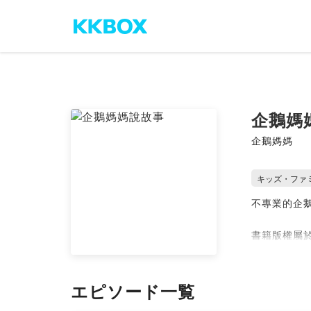
企鵝媽
企鵝媽媽
キッズ・ファ
不專業的企
書籍版權屬
的錄音一起
Powered by 
エピソード一覧