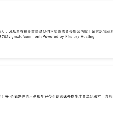
的人，因為還有很多事情是我們不知道需要去學習的喔！留言訴我你
s08702vlgmxtd/commentsPowered by Firstory Hosting
😂 企鵝媽媽也只是很剛好帶企鵝妹妹去慶生才會拿到繪本，喜歡的爸