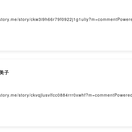
me/story/ckw3i9h66r79f0922j1g1uliy?m=commentPowered 
美子
e/story/ckvqjlusvlfcc0884rrr0xwhf?m=commentPowered b