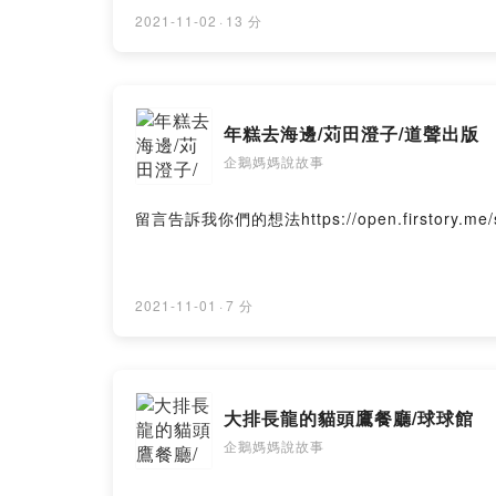
2021-11-02
·
13 分
年糕去海邊/苅田澄子/道聲出版
企鵝媽媽說故事
留言告訴我你們的想法https://open.firstory.me/sto
2021-11-01
·
7 分
大排長龍的貓頭鷹餐廳/球球館
企鵝媽媽說故事