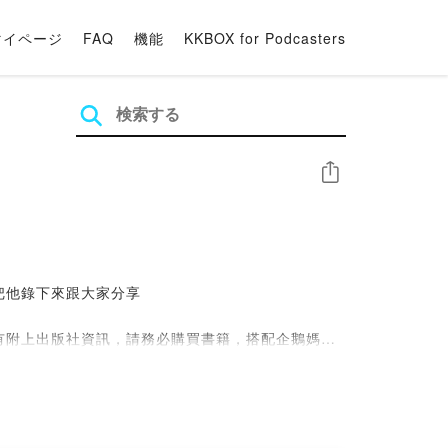
マイページ
FAQ
機能
KKBOX for Podcasters
シェア
把他錄下來跟大家分享
有附上出版社資訊，請務必購買書籍，搭配企鵝媽媽