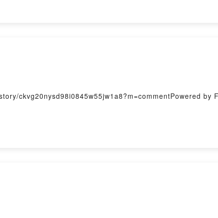
ry/ckvg20nysd98i0845w55jw1a8?m=commentPowered by Fir