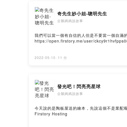
奇先生妙小姐-聰明先生
企鵝媽媽說故事
我們可以當一個有自信的人但是不要當一個自滿
https://open.firstory.me/user/ckcy9r1hvfpp
2022-05-10
·
11 分
發光吧！閃亮亮星球
企鵝媽媽說故事
今天說的是陶板屋送的繪本，先說這個不是業配喔！
Firstory Hosting