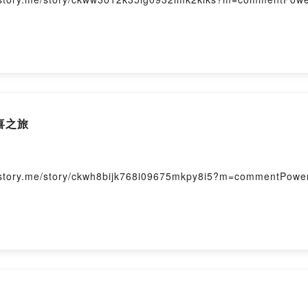
喜之旅
me/story/ckwh8bijk768i09675mkpy8i5?m=commentPowered 