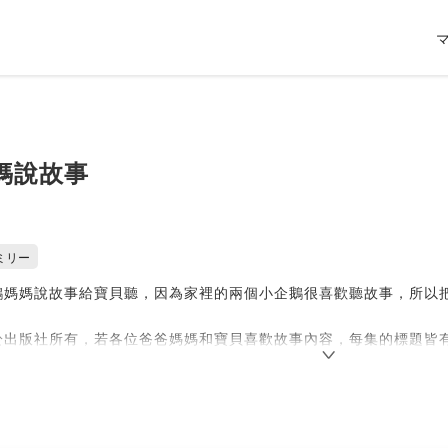
媽說故事
ミリー
鵝媽媽說故事給寶貝聽，因為家裡的兩個小企鵝很喜歡聽故事，所以
於出版社所有，若各位爸爸媽媽和寶貝喜歡故事內容，每集的標題皆
閱讀喔！！！
Firstory Hosting