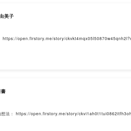
由美子
n.firstory.me/story/ckvkt4mqx05l50870w45qnh2l?m=c
圖書
pen.firstory.me/story/ckvi1ah0t1tui0862itfh3ohh?m