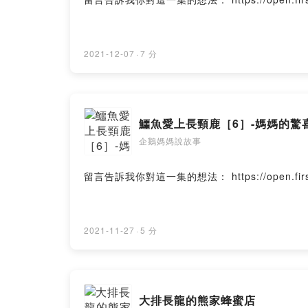
2021-12-07
·
7 分
鱷魚愛上長頸鹿［6］-媽媽的驚
企鵝媽媽說故事
留言告訴我你對這一集的想法： https://open.firstory.
2021-11-27
·
5 分
大排長龍的熊家蜂蜜店