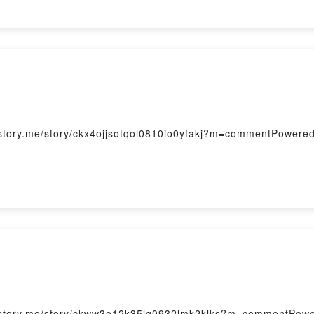
e/story/ckx4ojjsotqol0810io0yfakj?m=commentPowered b
me/story/ckww3o12k35lg0932lmk2klks?m=commentPowered