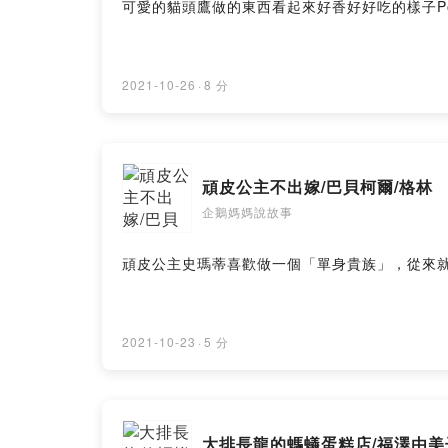
可愛的貓頭鷹做的東西看起來好香好好吃的樣子Powered b
2021-10-26
·
8 分
頑皮公主不出嫁/巴貝柯爾/格林
企鵝媽媽說故事
頑皮公主史瑪蒂喜歡做一個「單身貴族」，從來就沒想過要結婚
2021-10-23
·
5 分
大排長龍的螞蟻蛋糕店/福澤由美