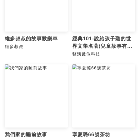
維多叔叔的故事歡樂車
經典101-說給孩子聽的世
界文學名著(兒童故事有聲
維多叔叔
書)
聲活數位科技
我們家的睡前故事
寧夏璐66號茶坊