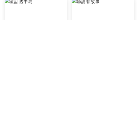
童話透中島
聽說有故事
童話透中島
叮噹媽咪