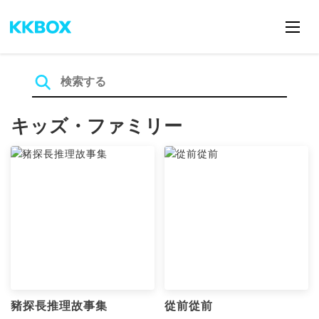
キッズ・ファミリー
豬探長推理故事集
從前從前