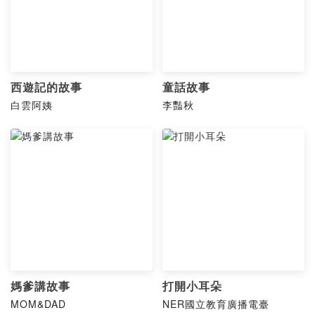
西遊記的故事
童話故事
白雲阿姨
李豔秋
媽爹講故事
打開小耳朵
MOM&DAD
NER國立教育廣播電臺