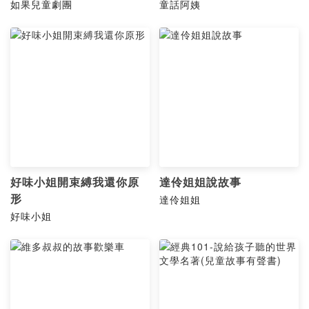
如果兒童劇團
童話阿姨
好味小姐開束縛我還你原
達伶姐姐說故事
形
達伶姐姐
好味小姐