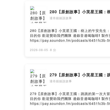
👉🏻每週三、
280【原創故事】小芙星王國：
（第六季節目
達伶姐姐說故事
👉🏻任何合
也可以上 FB
280【原創故事】小芙星王國：樹上的午安先生：澳洲 今天
https://www
目的你 歡迎贊助我們團隊 邊錄音邊喝咖啡❗️ 
https://pay.soundon.fm/podcasts/6451
- paypal.me/puffsmile 抖內後記得留言給我們！ 會在節目中唸出你的留言喔😊 📩商務合作請聯繫： Ema
喜歡我們 po
態廣告－－－－ 【可樂旅遊17瘋搶日】 每月限定
2026-08-05
·
8 分
歡迎贊助我
最高折千元https://sofm.pse.is/9f5wbh --Hosti
製作更多美
🔺各種贊助
✔️
https://p
279【原創故事】小芙星王國：
✔️街口帳號 
✔️paypal -
p
達伶姐姐說故事
hi~大家好
279【原創故事】小芙星王國：跳跳的第一次大冒險 第一屆
謝謝大家一
目的你 歡迎贊助我們團隊 邊錄音邊喝咖啡❗️ 
在製作上，
https://pay.soundon.fm/podcasts/6451
- paypal.me/puffsmile 抖內後記得留言給我們！ 會在節目中唸出你的留言喔😊 📩商務合作請聯繫： Email：
並做簡單的