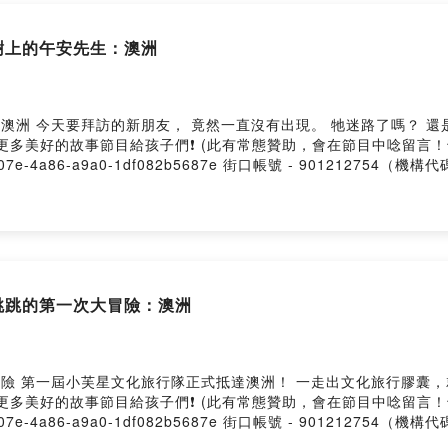
六 晚間 9:00 更新故事
樹上的午安先生：澳洲
起，更新為 每週三晚間 9:00 上線）
作請洽：
puffsister@gmail.com
： “泡芙-達伶姐姐“ 粉絲團，留言給我們❤️
要拜訪的新朋友， 竟然一直沒有出現。 牠迷路了嗎？ 還是牠根本就在大家身邊？ 
.facebook.com/pppuffsmile
製作更多美好的故事節目給孩子們❗️ (此有常態贊助，會在節目中唸留
fc3b-507e-4a86-a9a0-1df082b5687e 街口帳號 - 901212754（
il：puffsister@gmail.com －－－－以下為 SoundOn 動
dcast 節目的你
3天搶限量優惠！ 1號訂房，享9折優惠，最高折千元 7號票券，享7%
們一邊錄音邊喝咖啡
ng provided by SoundOn
好的故事節目給孩子們
管道
ay.soundon.fm/podcasts/6451fc3b-507e-4a86-a9a0-1df082b56
跳跳的第一次大冒險：澳洲
- 901212754（機構代碼為396）
aypal.me/puffsmile
，我是節目主持人達伶姐姐
小芙星文化旅行隊正式抵達澳洲！ 一走出文化旅行膠囊，就遇見了一位新朋友…. 🔺
直以來喜歡我們的節目。
製作更多美好的故事節目給孩子們❗️ (此有常態贊助，會在節目中唸留
都是我親力親為，花費很多時間精力挑選故事
fc3b-507e-4a86-a9a0-1df082b5687e 街口帳號 - 901212754（
puffsister@gmail.com --Hosting provided by
改編、潤飾