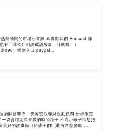
喜歡我們 Podcast 節
言！也有「達伶姐姐說成語故事」訂閱喔！）
機構代碼為396）捐贈入口 paypal
的財務響導 - 安睿宏觀理財規劃顧問 粉絲限定