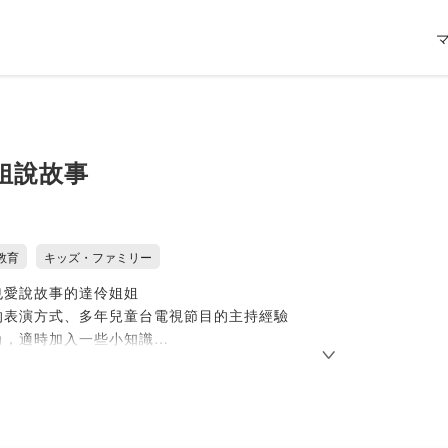
姐說故事
教育
キッズ・ファミリー
也愛說故事的達伶姐姐
的表演方式、多年兒童台電視節目的主持經驗
角，適時加入一些小知識
子們聽，陪伴孩子們入睡～
適合失眠的大朋友喔！
特別企劃】、新書分享、時事小知識