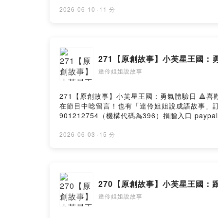
在節目中唸留言！也有「達伶姐姐說成語故事」訂閱喔！） https
901212754（機構代碼為396）捐贈入口 paypal - pay
2026-06-10
·
11 分
puffsister@gmail.com --Hosting provided b
271【原創故事】小芙星王國：
達伶姐姐說故事
271【原創故事】小芙星王國：勇氣體驗日 🔺喜歡我們 Podcast 節目的你 歡迎贊助我們團隊 邊錄音邊喝咖啡❗️ 製作更多美好的故事節目給孩子們❗️ (此有常態贊助，會
在節目中唸留言！也有「達伶姐姐說成語故事」訂閱喔！） https
901212754（機構代碼為396）捐贈入口 paypal - pay
puffsister@gmail.com --Hosting provided b
2026-06-03
·
15 分
270【原創故事】小芙星王國：
達伶姐姐說故事