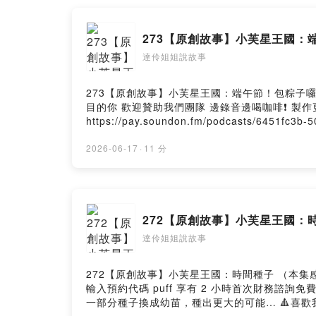
273【原創故事】小芙星王國：
達伶姐姐說故事
273【原創故事】小芙星王國：端午節！包粽子囉 端午節快
目的你 歡迎贊助我們團隊 邊錄音邊喝咖啡❗️ 
https://pay.soundon.fm/podcasts/6451
- paypal.me/puffsmile抖內後記得留言給我們！ 會在節目中唸出你的留言喔😊 📩商務合作請聯繫： Email：p
SoundOn
2026-06-17
·
11 分
272【原創故事】小芙星王國：
達伶姐姐說故事
272【原創故事】小芙星王國：時間種子 （本集
輸入預約代碼 puff 享有 2 小時首次財務諮詢免費服務：https://www.azsinopr
一部分種子換成幼苗，種出更大的可能… 🔺喜歡我們 Podcast 節目的你 歡迎贊助我們團隊 邊錄音邊喝咖啡❗️ 製作更多美好的故事節目給孩子們❗️ (此有常態贊助，會