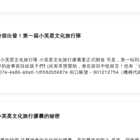
心做聲音處理，讓大家有優質的收聽品質
cast並不像youtube能有收益分潤
的支持讓節目長存
力範圍內，支持我們繼續創作！
暑假出發！第一屆小芙星文化旅行隊
作邀約、贊助！
行隊 小芙星文化旅行膠囊要正式開放 可是，第一站到底要去哪裡呢？ 🔺喜歡我們 Po
美好的故事節目給孩子們❗️ (此有常態贊助，會在節目中唸留言！也有
ovided by SoundOn
fc3b-507e-4a86-a9a0-1df082b5687e 街口帳號 - 901212754（
il：puffsister@gmail.com －－－－以下為 SoundOn 動
日， 把房屋專任委託給台南住商不動產，即可參加「好友五吉」抽獎活動
s://sofm.pse.is/9f5me4 --Hosting provided by So
小芙星文化旅行膠囊的秘密
膠囊的秘密 這麼神奇的文化旅行膠囊，是怎麼來的呢？ 原來，背後