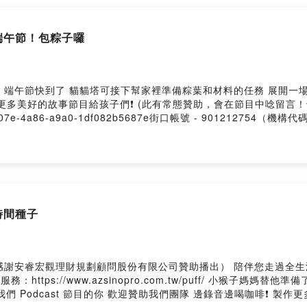
端午節！包粽子囉
到了 貓貓塔可接下幫家裡準備粽葉和材料的任務 展開一場熱熱鬧鬧的市場小冒險 🔺
製作更多美好的故事節目給孩子們❗️ (此有常態贊助，會在節目中唸留
fc3b-507e-4a86-a9a0-1df082b5687e街口帳號 - 901212754（
uffsister@gmail.com --Hosting provided by
時間種子
感謝安睿宏觀理財規劃顧問股份有限公司贊助播出） 陪伴您走過全生涯
o.com.tw/puff/ 小猴子媽媽替他準備了一袋會穩定長果實的時間種子 不過小猴子卻想把