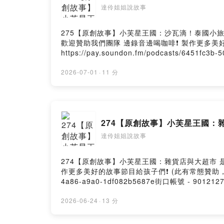
達伶姐姐說故事
275【原創故事】小芙星王國：沙瓦滴！泰國小旅行 這一次 
歡迎贊助我們團隊 邊錄音邊喝咖啡❗️ 製作更多
https://pay.soundon.fm/podcasts/6451
- paypal.me/puffsmile 抖內後記得留言給我們！ 會在節目中唸出你的留言喔😊 📩商務合作請聯繫： Email：puffsister@gmail.com --Hosting provided by
SoundOn
2026-07-01
·
11 分
274【原創故事】小芙星王國：
達伶姐姐說故事
274【原創故事】小芙星王國：雜貨店與大超市 是不是原本小小的、舊舊的地方 不如新的地方
作更多美好的故事節目給孩子們❗️ (此有常態贊助，會在節目
4a86-a9a0-1df082b5687e街口帳號 - 90
喔😊 📩商務合作請聯繫： Email：puffsister@gma
2026-06-24
·
13 分