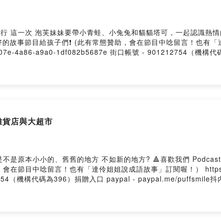
泡芙妹妹要帶小青蛙、小兔兔和貓貓塔可，一起認識熱情的、亮晶晶的泰國 🔺喜歡我們 
美好的故事節目給孩子們❗️ (此有常態贊助，會在節目中唸留言！也有
fc3b-507e-4a86-a9a0-1df082b5687e 街口帳號 - 901212754（
雜貨店與大超市
? 🔺喜歡我們 Podcast 節目的你 歡迎贊助我們團隊 邊錄音邊喝咖啡❗️ 製
中唸留言！也有「達伶姐姐說成語故事」訂閱喔！） https://pay.soun
1212754（機構代碼為396）捐贈入口 paypal - paypal.me/pu
il.com --Hosting provided by SoundOn