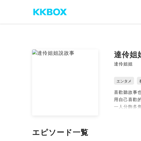
達伶姐
達伶姐姐
エンタメ
喜歡聽故事
用自己喜歡
一人分飾多
說故事給孩
本節目也很
エピソード一覧
不定期有【