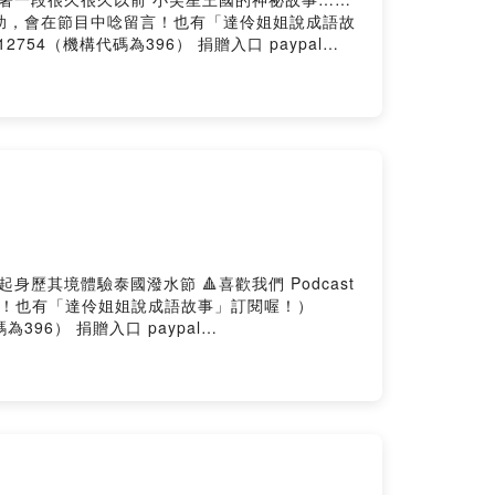
常態贊助，會在節目中唸留言！也有「達伶姐姐說成語故
 901212754（機構代碼為396） 捐贈入口 paypal
機票折1.7%熱愛自由行的你，肯定要每個月鎖
節 🔺喜歡我們 Podcast
留言！也有「達伶姐姐說成語故事」訂閱喔！）
機構代碼為396） 捐贈入口 paypal
機票折1.7%熱愛自由行的你，肯定要每個月鎖