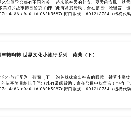
節都有不同的美 一起來聽春天的花海、夏天的海風、秋天的楓葉與冬天的雪景～ 🔺喜
作更多美好的故事節目給孩子們❗️ (此有常態贊助，會在節目中唸留言
fc3b-507e-4a86-a9a0-1df082b5687e街口帳號 - 901212754（
uffsister@gmail.com --Hosting provided by
風車轉啊轉 世界文化小旅行系列：荷蘭（下）
列：荷蘭（下） 泡芙妹妹拿出神奇的眼鏡，帶著小動物們一起看見荷蘭 🔺喜歡我們 Po
美好的故事節目給孩子們❗️ (此有常態贊助，會在節目中唸留言！也有
fc3b-507e-4a86-a9a0-1df082b5687e街口帳號 - 901212754（
uffsister@gmail.com --Hosting provided by
橘色的節日 世界文化小旅行系列 ：荷蘭（上）