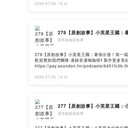
SoundOn
2026-07-29
·
15 分
後製老師精
不過目前pod
所以需要您
歡迎您在能
陪伴孩子～
278【原創故事】小芙星王國：
達伶姐姐說故事
歡迎各方合
278【原創故事】小芙星王國：暑假出發！第一屆小芙星文化旅
--
歡迎贊助我們團隊 邊錄音邊喝咖啡❗️ 製作更多
Hosting pr
https://pay.soundon.fm/podcasts/6451
- paypal.me/puffsmile 抖內後記得留言給我們！ 會在節目中唸出你的留言喔😊 📩商務合作請聯繫： Ema
態廣告－－－－ 準備賣房嗎？ 即日起至12月31
2026-07-22
·
14 分
錦上添花, 好運大獎拿不完! 詳情請洽台南住商任一加盟店。http
277【原創故事】小芙星王國：
達伶姐姐說故事
277【原創故事】小芙星王國：小芙星文化旅行