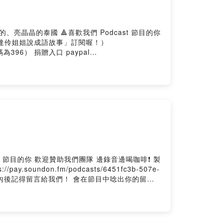
Podcast 節目的你
「達伶姐姐說成語故事」訂閱喔！）
機構代碼為396） 捐贈入口 paypal
don.fm/podcasts/6451fc3b-507e-
ffsmile抖內後記得留言給我們！ 會在節目中唸出你的留言