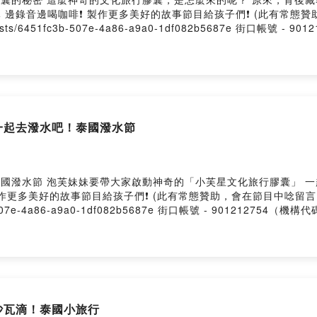
們團隊 邊錄音邊喝咖啡❗️ 製作更多美好的故事節目給孩子們❗️ (此有
asts/6451fc3b-507e-4a86-a9a0-1df082b5687e 街口帳號 -
搶日，每月限定3天搶限量優惠！1號訂房折10%7號票券折7%17號
ovided by SoundOn
一起去潑水吧！泰國潑水節
 泡芙妹妹要帶大家啟動神奇的「小芙星文化旅行膠囊」 一起身歷其境體驗泰國潑水
 製作更多美好的故事節目給孩子們❗️ (此有常態贊助，會在節目中唸
fc3b-507e-4a86-a9a0-1df082b5687e 街口帳號 - 901212754（
搶日，每月限定3天搶限量優惠！1號訂房折10%7號票券折7%17號
ovided by SoundOn
沙瓦滴！泰國小旅行