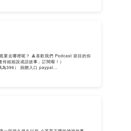
dcast 節目的你
「達伶姐姐說成語故事」訂閱喔！）
機構代碼為396） 捐贈入口 paypal
，賣房抽五機~有機會抽中最新 iPhone 18！
undOn
藏著一段很久很久以前 小芙星王國的神祕故事……