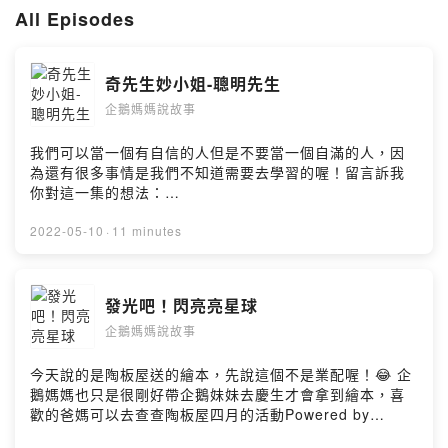
All Episodes
奇先生妙小姐-聰明先生
企鵝媽媽說故事
我們可以當一個有自信的人但是不要當一個自滿的人，因
為還有很多事情是我們不知道需要去學習的喔！留言訴我
你對這一集的想法：
https://open.firstory.me/user/ckcy9r1hvfpps08702vlg
mxtd/commentsPowered by Firstory Hosting
2022-05-10
·
11 minutes
發光吧！閃亮亮星球
企鵝媽媽說故事
今天說的是陶板屋送的繪本，先說這個不是業配喔！😂 企
鵝媽媽也只是很剛好帶企鵝妹妹去慶生才會拿到繪本，喜
歡的爸媽可以去查查陶板屋四月的活動Powered by
Firstory Hosting