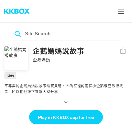
企鵝媽媽說故事
Share
企鵝媽媽
Kids
不專業的企鵝媽媽說故事給寶貝聽，因為家裡的兩個小企鵝很喜歡聽故
事，所以把他錄下來跟大家分享
書籍版權屬於出版社所有，若各位爸爸媽媽和寶貝喜歡故事內容，每集的
標題皆有附上出版社資訊，請務必購買書籍，搭配企鵝媽媽的錄音一起閱
讀喔！！！
Play in KKBOX app for free
Powered by Firstory Hosting