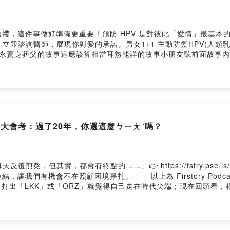
禮，這件事做好準備更重要！預防 HPV 是對彼此「愛情」最基本
醫師，展現你對愛的承諾。男女1+1 主動防禦HPV(人類乳突病毒)https
集我們來聊聊董永賣身葬父的故事這應該算相當耳熟能詳的故事小朋友聽前面
.原文董永賣身【漢】董永家貧，賣身葬親。天遣仙女，織縑完緡。3.
董永就賣身為奴，用賣得的錢來安葬父親。葬了父親以後，就依約要
家裡去做工。債主嚴苛地命他要織好三百匹的紗羅布料，才能抵掉賣
非常驚訝，但還是要讓董永離開。他們走到了槐樹下（從前和妻子相
。」說完話，就騰空而去了。4.發想/閒聊5.現代喪葬#podcast
本遠征團"獲得最新消息以及我們一起互動!https://linktr.ee/lifescri
0年潮語大會考：過了20年，你還這麼ㄅㄧㄤˋ嗎？
ttps://lifescriptexped.firstory.io/join留言告訴
cpd0958m9x251wu/commentsPowered by Firstory Hosting
煎熬，但其實，都會有終點的……」👉 https://fstry.pse.i
讓我們有機會不在照顧困境掙扎。—— 以上為 Firstory Podc
 潛水，打出「LKK」或「ORZ」就覺得自己走在時代尖端；現在回頭
「LKK」？ 如果你也經歷過那個寄「伊媚兒」、說話還要加個「
SPP 的時代眼淚： 當年這樣講超ㄅㄧㄤˋ，現在講出來直接暴露真實年齡
是真正的LKK？ 現場造句考驗，究竟是誰連題目都聽不懂、還在媽媽砸摳？#
#時代的眼淚 #懷舊 #Y2K➤Facebook/Instagram追蹤搜尋