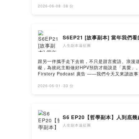
玩也算是玩過了。2.穿泳裝除靈的零。紅蝶，有點
的水管戰神，撕臉+自己鋸自己手的場面實在噁心。
2026-06-08
·
38 分
Jump scare。#podcast#播客#中文#台灣
團"獲得最新消息以及我們一起互動!FB：https://www.fa
Apple Podcast 可以給「五顆星留言+訂閱」會在節目上回覆
我你對這一集的想法： https://open.firstory.me/u
S6EP21 [故事副本] 當年我
人生副本遠征團
跟另一伴攜手走下去前，不只是甜言蜜語、浪漫送
礙，為彼此主動做好HPV預防才能說是「真愛」。立即諮詢
Firstory Podcast 廣告 ——我們
名稱節目內容:1.花蓮地震2.原文王祥剖冰 
親，父親再婚娶了後母朱氏，但是繼母沒有仁慈
2026-06-01
·
33 分
喜歡吃新鮮的魚，但是冬天天氣嚴寒，河水都結
然自行裂開了一個洞，從洞口跳出了兩尾鯉魚。
裡有棵蘋果樹，結了果子，後母叫他看守著。每逢颳
格]#podcast#播客#中文#台灣#人生副本遠征
S6 EP20【哲學副本】人到
動!FB：https://www.facebook.com/人生副本
https://www.instagram.com/lifescriptex
人生副本遠征團
上回覆你們唷!https://reurl.cc/2LxnEr加入會員，
https://open.firstory.me/user/ckw44dbwgx