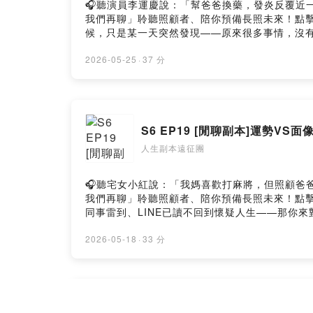
🎧聽演員李運慶說：「幫爸爸換藥，發炎反覆近一年，我
我們再聊」聆聽照顧者、陪你預備長照未來！點擊連結
候，只是某一天突然發現——原來很多事情，沒
界，後來才知道，大家其實都只是邊跌倒邊前進
容：- 當懷疑人生的時候~就代表你認知已經長大了
2026-05-25
·
37 分
不能的時候…- 截長補短VS強化專長- 懂得接受遺
➤Facebook/Instagram/社群平台追蹤搜尋"
團-100415132444250IG： https://www.instagr
「五顆星留言+訂閱」會在節目上回覆你們唷!https://reu
S6 EP19 [閒聊副本]運勢V
https://open.firstory.me/user/ckw44dbwgx
人生副本遠征團
🎧聽宅女小紅說：「我媽喜歡打麻將，但照顧爸爸期間，
我們再聊」聆聽照顧者、陪你預備長照未來！點擊連結
同事雷到、LINE已讀不回到懷疑人生——那你
容:1.讓大家笑一下毒雞湯分享，面相真的影響運勢
是人是AI5.AI女友 ，AI真的可以幫你做抉擇嗎?幫你
2026-05-18
·
33 分
台追蹤搜尋"人生副本遠征團"獲得最新消息以及我們一起互動!
https://www.instagram.com/lifescri
目： https://lifescriptexped.firstory.io
by Firstory Hosting
S6 EP18 [生活副本] 那