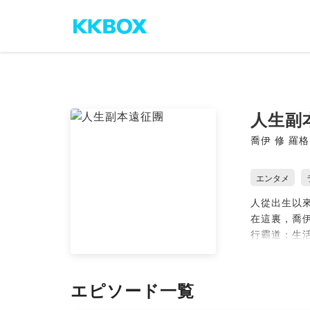
人生副
喬伊 修 羅格
エンタメ
人從出生以
在這裏，喬
行霸道；生
從聖經聊到
萬用連結
エピソード一覧
https://open