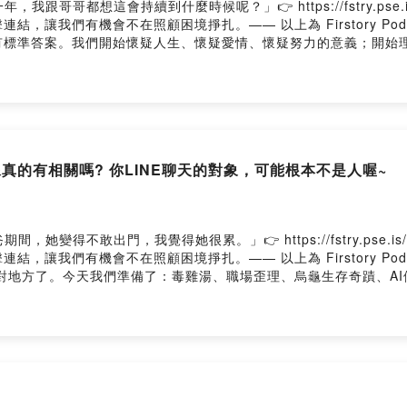
跟哥哥都想這會持續到什麼時候呢？」👉 https://fstry.pse
，讓我們有機會不在照顧困境掙扎。—— 以上為 Firstory Pod
有標準答案。我們開始懷疑人生、懷疑愛情、懷疑努力的意義；開始
。人生最難的課題，不是得到什麼，而是如何與「不完整」和平共處
- 不婚不生，快樂一生- PUA愛情故事~ 人生不能一直在等待- 
憾…#podcast#播客#中文#台灣#人生副本遠征團##人生#成長#P
人生副本遠征團"獲得最新消息以及我們一起互動!FB：https://www.fac
am.com/lifescriptexped/FIRSTORYhttps://reurl.cc/2LxnErht
rl.cc/2LxnEr加入會員，支持節目： https://lifescriptexpe
S面像真的有相關嗎? 你LINE聊天的對象，可能根本不是人喔~
cpd0958m9x251wu/commentsPowered by Firstory Hosting
她變得不敢出門，我覺得她很累。」👉 https://fstry.pse.
，讓我們有機會不在照顧困境掙扎。—— 以上為 Firstory Pod
來對地方了。今天我們準備了：毒雞湯、職場歪理、烏龜生存奇蹟、AI
嗎?2.職場幹話~又不知道歪到哪裡去了3.餓一年的烏龜~居然還活著~
選股票?#podcast#播客#中文#台灣#人生副本遠征團#職場幹話#毒雞湯#
FB：https://www.facebook.com/人生副本遠征團-10041
ptexped/➤有Apple Podcast 可以給「五顆星留言+訂閱」會在節目上回覆你們唷
/join留言告訴我你對這一集的想法： https://open.firstory.me/user/ckw
些生活中的煩人小摩擦，那些讓人忍無可忍的無聊小事，你的生活