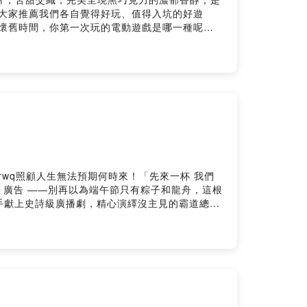
本周我們要來跟大家推薦我們各自覺得好玩、值得入坑的好遊
 懷舊時間，你第一次玩的電動遊戲是哪一種呢？-
宙中進行360度的即時戰略遊戲：家園
、密室逃脫風格的謎題和心理恐怖融合到血腥的冰沙中的卡片式
遊玩體驗，極適合新手入坑。- 優娜推薦 – 英雄
文#台灣#人生副本遠征團#布魯日#橋牌#萬艦齊發#
://linktr.ee/lifescriptexped➤在
d.firstory.io/join留言告訴我你對這一集的想法：
9b9rwq照顧人生無法預期何時來！「先來一杯 我們
st 廣告 ——別再以為端午節只有粽子和龍舟，這根
手獻上史詩級廣播劇，精心演繹沒主見的霸道總裁
感情或職場也常有救世主情結，趕快點進來，讓這
騙？• 工具人悲歌：楚懷王聽信讒言被騙大餅，
！• 端午冷知識大會考：划龍舟、掛香包的真正
播劇 #暈船 #工具人 #苦戀
d➤在Apple Podcast或Firstory「五星留言+訂
集的想法：