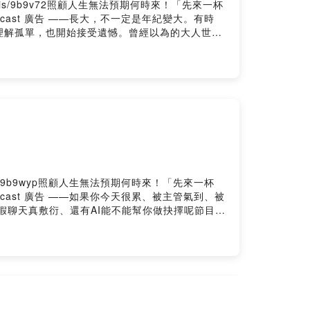
.is/9b9v72照顧人生無法預期何時來！「先來一杯
cast 廣告 ——長大，不一定是年紀變大。有時
理解孤單，也開始接受遺憾。曾經以為的大人世
。這一集，獻給每一個正在長大的你。節目內
當一個人住外面的時候……- 認知到爸爸媽媽不是無所
UA故事#遺憾#但我們很快樂
ebook.com/人生副本遠征
tps://reurl.cc/2LxnEr➤有Apple Podcast 可以給
d.firstory.io/join留言告訴我你對這一集的想法：
is/9b9wyp照顧人生無法預期何時來！「先來一杯
cast 廣告 ——如果你今天很累、被主管氣到、被
假聊天真敷衍、還有AI能不能幫你做抉擇呢節目內
~4.AI自動回復，LINE回復你訊息的人可能不
鱷龜#AI➤Facebook/Instagram/社群平
5132444250IG：
!https://reurl.cc/2LxnEr加入會員，支持節
44dbwgxcpd0958m9x251wu/commentsPowered
雷點是什麼呢？