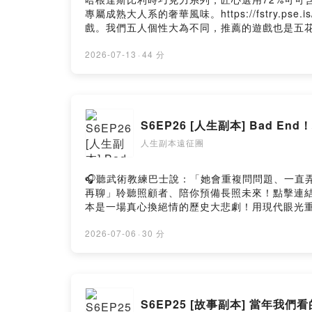
專屬成熟大人系的奢華風味。https://fstry.ps
戲。我們五人個性大為不同，推薦的遊戲也是五花八
喬伊推薦 - 《布魯日(Brügge)》，核心為手
(Homeworld)。[中譯：萬艦齊發]- 傑森推薦
2026-07-13
·
44 分
奧德賽史詩。- 羅格推薦 - 「勇者鬥惡龍7 
聯盟與聯盟戰棋。經典5V5對抗遊戲LOL，重溫人
賭命牌卡#勇者鬥惡龍#英雄聯盟#聯盟戰棋➤Facebook/
Apple Podcast或Firstory「五星留言+訂閱」
S6EP26 [人生副本] Bad 
https://open.firstory.me/user/ckw44dbwgx
人生副本遠征團
🎧聽武術教練巴士說：「她會重複問問題、一直弄丟健保
再聊」聆聽照顧者、陪你預備長照未來！點擊連結，讓
本是一場真心換絕情的歷史大悲劇！用現代眼光
楚懷王、機車特助靳尚，以及被虐千百遍仍待對方
集節目成為你的暈船自救指南！節目內容：• 戰
2026-07-06
·
30 分
阿原為何還要狂奔回去收爛攤子？• 暈船自救指
原因，現場團員答得出來嗎？#podcast #播客 #
➤Facebook/Instagram追蹤搜尋"人生副本遠征團"獲
閱」會在節目上回覆你們唷！加入會員，支持節目： https:
S6EP25 [故事副本] 當年我
https://open.firstory.me/user/ckw44dbwgx