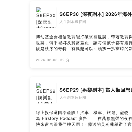
更新時間:
S6EP30 [深夜副本] 2026年
人生副本遠征團
歡迎來我們的
歡迎來我們的
博幼基金會相信教育能打破貧窮世襲，帶著教育
合作來信~EM
世襲，弭平城鄉及貧富差距，讓每個孩子都有選擇未來的能力。」捐款
段是秩序的奇特，有興趣可以回頭扒一扒當時的新
可以試試自己的接受程度。節目內容:1.第一段：
小小的支持
迪斯科~米6.第六段：一個願意吃~一堆願意死#podc
2026-08-03
·
32 分
https://pay.
團"獲得最新消息以及我們一起互動！https://linkt
目： https://lifescriptexped.firstory.io
Powered by 
by Firstory Hosting
S6EP29 [娛樂副本] 當人
人生副本遠征團
線上投保選國泰產險！汽車、機車、旅遊、寵物、住宅險，
為 Firstory Podcast 廣告 ——在
快來留言跟我們聊天啊！- 葬送的芙莉蓮舉辦了
都忍不住笑了。- 前段時間流行的香菜之亂，出