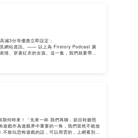
!加入會員，支持節目：
wgxcpd0958m9x251wu/commentsPowered by
高減3分等優惠立即設定：
資訊。—— 以上為 Firstory Podcast 廣
無表情、穿著紅衣的女孩。這一集，我們就要帶你
小女孩」節目內容:1.第一段：靈異節目時代背景
中文#台灣#人生副本遠征團#懷舊#故事#靈異#瞎掰
ebook.com/人生副本遠征
給「五顆星留言+訂閱」會在節目上回覆你們
的想法：
人生無法預期何時來！「先來一杯 我們再聊」節目聆聽照
——恐怖遊戲作為遊戲界中重要的一角，我們當然不能放
1.不敢玩恐怖遊戲的話，可以用雲的，上網看別人