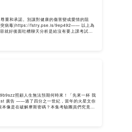
的尊重和承諾。別讓對健康的傷害變成愛情的阻
://fstry.pse.is/9ep492—— 以上為
故事內容就好後面吐槽聊天分析是給沒有要上課考試的
故事內容漢朝時候，有個叫董永的人，非常孝順。但
去做工償債。走到半路上，忽然遇到了一個女子，
身的錢，才可以回家。哪裡曉得，董永得到了妻子
會的地方），妻子就要辭別董永，並說道：「我是
#播客#中文#台灣#人生副本遠征團#懷舊#故事#
ptexped➤在Apple Podcast或Firstory「五
我你對這一集的想法：
s/9b9szz照顧人生無法預期何時來！「先來一杯 我
ast 廣告 ——過了四分之一世紀，當年的火星文你
看，根本像是在破解摩斯密碼？本集考驗團員們究竟是
醬子」的年代，趕快點進來跟我們一起大會考，看看
？• 表情符號的始祖： 在沒有 emoji 的年代，
podcast #播客 #中文 #台灣 #人生副本遠
"人生副本遠征團"獲得最新消息以及我們一起互