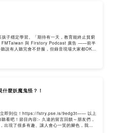
250
區孩子穩定學習。「期待有一天，教育能終止貧窮
iwan 與 Firstory Podcast 廣告 ——前半
~聽說有人聽完會不舒服，但錄音現場大家都OK，
第三段：斬殺線4.第四段：史萊姆新解5.第五段：
book/Instagram追蹤搜尋"人生副本遠征
ry「五星留言+訂閱」會在節目上回覆你們唷！加入會員，支持節
44dbwgxcpd0958m9x251wu/commentsPowered
出現什麼妖魔鬼怪？！
://fstry.pse.is/9edg3t—— 以上
來聽聽看吧！節目內容:- 久違的留言回饋～朋友們，
裡，出現了很多有趣、讓人會心一笑的腳色，我們
不知道聽眾們喜歡香菜嗎？- 香菜在世界各國又是