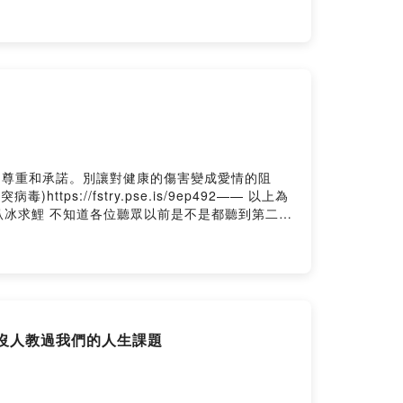
戰神的斷手橋段無法SKIP！4.寂靜嶺F，新一代
從恐怖電影改編而來的美式恐怖遊戲，享受正宗的
ok/Instagram/社群平台追蹤搜尋"人生副本遠征
w.instagram.com/lifescriptexped/➤有
fescriptexped.firstory.io/join留言告訴
story Hosting
的尊重和承諾。別讓對健康的傷害變成愛情的阻
://fstry.pse.is/9ep492—— 以上為
冰/臥冰求鯉 不知道各位聽眾以前是不是都聽到第二個
時候，有個孝子名叫王祥，在他年幼時就失去了母
記恨，反而侍奉繼母更加用心謹慎。 他的後母很
體溫來融化堅冰，也許是孝心感動了上天，冰面忽
然間就有數十隻黃雀，飛到王祥的帳幕裡來。他家
落下來。4.發想/閒聊5.GROK避雷[羅
追蹤搜尋"人生副本遠征團"獲得最新消息以及我們一起互
些沒人教過我們的人生課題
2LxnEr➤有Apple Podcast 可以給「五顆星留言+訂閱」會在節目
告訴我你對這一集的想法：