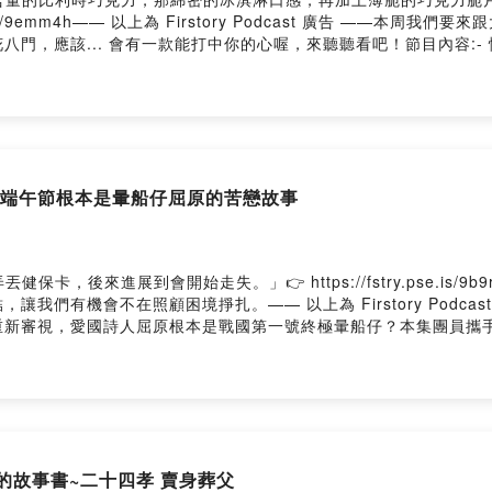
e.is/9emm4h—— 以上為 Firstory Podcast 廣告 ——
門，應該... 會有一款能打中你的心喔，來聽聽看吧！節目內容:-
牌管理與擲骰驅動的輕中度策略遊戲。- 阿修推薦 - 經典橋牌 與 在宇
 - 《賭命牌卡》(Inscryption)是一款將roguelike牌組建構
重製版」。保留原作魅力的同時，重新構築系統與劇情，打造更易於上手的
與人的溫馨連結；以及著重策略的聯盟戰棋。#podcast#播客#中
Instagram追蹤搜尋"人生副本遠征團"獲得最新消息以及我們一起互動！https
會在節目上回覆你們唷！加入會員，支持節目： https://lifescriptexpe
End！端午節根本是暈船仔屈原的苦戀故事
cpd0958m9x251wu/commentsPowered by Firstory Hosting
卡，後來進展到會開始走失。」👉 https://fstry.pse.is/
我們有機會不在照顧困境掙扎。—— 以上為 Firstory Podca
重新審視，愛國詩人屈原根本是戰國第一號終極暈船仔？本集團員攜
如初戀的屈原。究竟這場政治苦戀如何走向 Bad End？如果你在
國苦戀廣播劇：當霸道總裁遇上偏執文青，到底是靈魂伴侶還是跨國詐
南：你是真有價值，還是對方的替代方案爆炸了？三招敲醒救世主情結
中文 #台灣 #人生副本遠征團#端午節 #屈原 #楚懷王 #歷史故事 #廣
得最新消息以及我們一起互動！https://linktr.ee/lifescriptexpe
//lifescriptexped.firstory.io/join留言告訴我你對這一
們看的故事書~二十四孝 賣身葬父
cpd0958m9x251wu/commentsPowered by Firstory Hosting