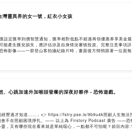
ed➤在Apple Podcast或Firstory「五星留言+訂閱」會在節目上回覆你們唷
in留言告訴我你對這一集的想法： https://open.firstory.me/user/ckw44db
~~~台灣靈異界的女一號，紅衣小女孩
匯設定匯率到價智慧通知，匯率相對低點不錯過再領優惠券享美金最
外幣如幣別轉換可能產生匯兌損失，應評估涉及自身情況審慎投資。完整注意事項詳見網站
的恐怖影像——一群登山客拍攝紀錄片時，畫面後方悄悄跟著一位面
有那些你不敢在晚上聽的細節。台灣靈異傳說界的女主角——「紅衣
第四段：科學解釋與後續5.第五段：各版本解析#podcast#播客#
人生副本遠征團"獲得最新消息以及我們一起互動!FB：https://www.fac
nstagram.com/lifescriptexped/➤有Apple Podcast 可以
https://lifescriptexped.firstory.io/join留言告訴我你對這一集
cpd0958m9x251wu/commentsPowered by Firstory Hosting
骨悚然、心跳加速外加喉頭發癢的深夜好夥伴 - 恐怖遊戲。
才知道……」👉 https://fstry.pse.is/9b9u4k照顧
在照顧困境掙扎。—— 以上為 Firstory Podcast 廣告 
靈，又有哪些現在看來就是單純噁心，一點都不可怕呢？節目內容: