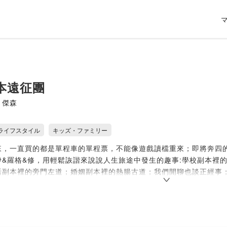
本遠征團
 傑森
ライフスタイル
キッズ・ファミリー
來，一直買的都是單程車的單程票，不能像遊戲讀檔重來；即將奔四
伊&羅格&修，用輕鬆詼諧來說說人生旅途中發生的趣事:學校副本裡
活副本裡的旁門左道；婚姻副本裡的熱腸古道；我們閒聊也談正經事；
內經。歡迎你加入這嘴砲，毒舌互相尬聊的頻道。
.firstory.me/user/lifescriptexped/platforms