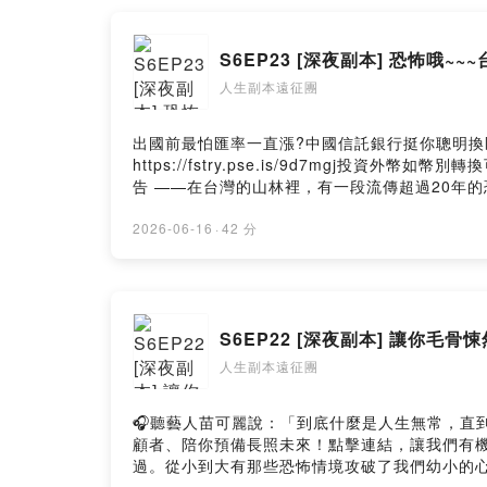
動!https://linktr.ee/lifescriptexp
https://lifescriptexped.firstory.io/jo
S6EP23 [深夜副本] 恐怖哦
Firstory Hosting
人生副本遠征團
出國前最怕匯率一直漲?中國信託銀行挺你聰明換
https://fstry.pse.is/9d7mgj投資
告 ——在台灣的山林裡，有一段流傳超過20年
重返影片拍攝現場，拆解都市傳說、真實事件，還
2.第二段：事件回顧3.第三段：多年追查與謠言4.
2026-06-16
·
42 分
➤Facebook/Instagram/社群平台追蹤搜尋"
團-100415132444250IG： https://www.i
唷!https://reurl.cc/2LxnEr加入會員，支持節目： 
https://open.firstory.me/user/ckw44dbwgx
S6EP22 [深夜副本] 讓你毛
人生副本遠征團
🎧聽藝人苗可麗說：「到底什麼是人生無常，直到經歷過
顧者、陪你預備長照未來！點擊連結，讓我們有機會不
過。從小到大有那些恐怖情境攻破了我們幼小的心