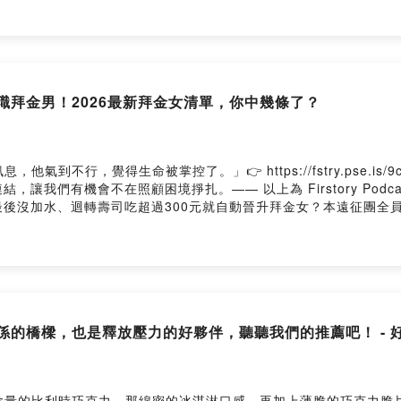
podcast#播客#中文#台灣#人生副本遠征團#葬送的芙莉蓮#芙莉
得最新消息以及我們一起互動！https://linktr.ee/lifescriptexpe
//lifescriptexped.firstory.io/join留言告訴我你對這一
cpd0958m9x251wu/commentsPowered by Firstory Hosting
員轉職拜金男！2026最新拜金女清單，你中幾條了？
氣到不行，覺得生命被掌控了。」👉 https://fstry.pse.is
我們有機會不在照顧困境掙扎。—— 以上為 Firstory Podca
後沒加水、迴轉壽司吃超過300元就自動晉升拜金女？本遠征團全
己麻煩，還是現代人花自己的錢買自由也要被貼標籤？趕快點進來聽
？兩個人吃365元鹽酥雞被罵慘？• 浴室生存戰：洗髮精加水其實是
極誘因#podcast #播客 #中文 #台灣 #人生副本遠征團#拜金 #
團"獲得最新消息以及我們一起互動!https://linktr.ee/lifescripte
://lifescriptexped.firstory.io/join留言告訴我你對這
cpd0958m9x251wu/commentsPowered by Firstory Hosting
拉近關係的橋樑，也是釋放壓力的好夥伴，聽聽我們的推薦吧！ -
含量的比利時巧克力，那綿密的冰淇淋口感，再加上薄脆的巧克力脆