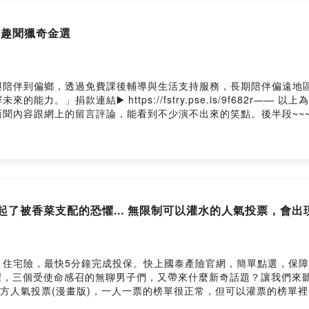
每週日更新，其他時段驚喜更新
海外趣聞獵奇金選
FB:
https://www.facebook.com/人生副本遠征團-100415132444
IG:
https://www.instagram.com/lifescriptexped/
與陪伴到偏鄉，透過免費課後輔導與生活支持服務，長期陪伴偏遠地
AIL:
lifescriptexped@gmail.com
連結▶️ https://fstry.pse.is/9f682r—— 以上為 FMTa
聞內容跟網上的留言評論，能看到不少演不出來的笑點。後半段~~
美軍在委內瑞拉逮捕委內瑞拉總統2.第二段：ICE槍擊合法美國人3.
就是我們動力，歡迎請我們喝咖啡。
ast#播客#中文#台灣#人生副本遠征團#獵奇#時事#噁心#閒聊➤Face
firstory.me/user/lifescriptexped
r.ee/lifescriptexped➤在Apple Podcast或Firsto
/join留言告訴我你對這一集的想法： https://open.firstory.me/user/ckw
Firstory Hosting
類回想起了被香菜支配的恐懼... 無限制可以灌水的人氣投票，會
最快5分鐘完成投保。快上國泰產險官網，簡單點選，保障立即到位！https
萬賴無聲的夜裡，三個受使命感召的無聊男子們，又帶來什麼新奇話題？讓我們
官方人氣投票(漫畫版)，一人一票的榜單很正常，但可以灌票的榜單
現了很多以香菜為主的"美食"，羅格很不喜歡香菜但喬伊傑森都很愛，