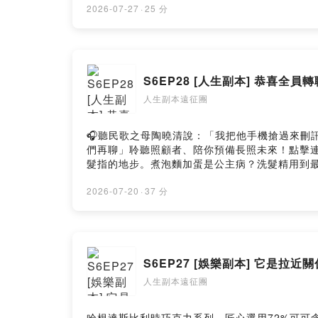
怎麼吃的呢？有像台灣這樣風靡...或是瘋狂嗎？#
2026-07-27
·
25 分
➤Facebook/Instagram追蹤搜尋"人生副本遠征團"獲
閱」會在節目上回覆你們唷！加入會員，支持節目： https:
https://open.firstory.me/user/ckw44dbwgx
S6EP28 [人生副本] 恭喜全
人生副本遠征團
🎧聽民歌之母陶曉清說：「我把他手機搶過來刪訊息，他
們再聊」聆聽照顧者、陪你預備長照未來！點擊連結，讓
髮指的地步。煮泡麵加蛋是公主病？洗髮精用到最
拜金男啦！到底現在的網路風向是省錢省到找自
勒標籤！節目內容：• 滷肉飯25元吃不飽算拜金
2026-07-20
·
37 分
高：寧可多花錢訂單人Netflix、平日請假看電影的終
活品質➤Facebook/Instagram追蹤搜尋"人生副本遠征
+訂閱」會在節目上回覆你們唷!加入會員，支持節目： https
https://open.firstory.me/user/ckw44dbwgx
S6EP27 [娛樂副本] 它是
人生副本遠征團
哈根達斯比利時巧克力系列，匠心選用72%可可