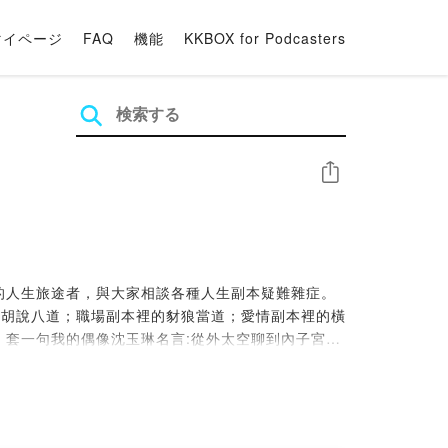
マイページ
FAQ
機能
KKBOX for Podcasters
シェア
的人生旅途者，與大家相談各種人生副本疑難雜症。
的胡說八道；職場副本裡的豺狼當道；愛情副本裡的橫
套一句我的偶像沈玉琳名言:從外太空聊到內子宮，