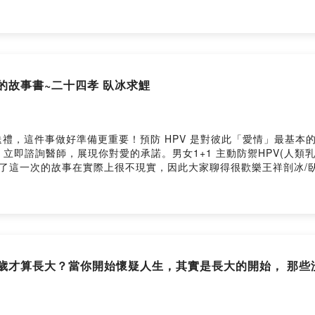
格格不入又覺得充滿享受。3.回歸恐怖本心的惡靈古堡7、8代，斷手
5.台灣味的恐怖遊戲從返校到經典的還願，你...還願意嗎？6.
#人生副本遠征團#恐怖遊戲#零～紅蝶～#惡靈古堡#寂靜嶺#還願➤Facebo
cebook.com/人生副本遠征團-100415132444250IG： https://ww
你們唷!https://reurl.cc/2LxnEr加入會員，支持節目： https://li
ser/ckw44dbwgxcpd0958m9x251wu/commentsPowered by Fir
們看的故事書~二十四孝 臥冰求鯉
禮，這件事做好準備更重要！預防 HPV 是對彼此「愛情」最基本
醫師，展現你對愛的承諾。男女1+1 主動防禦HPV(人類乳突病毒)https
今天又來讀故事了這一次的故事在實際上很不現實，因此大家聊得很歡樂王祥剖
【晉】 王祥至孝，繼母不恤。剖冰求魚，雙鯉躍出。3.故事內容晉朝
心，也不喜歡王祥，甚至常常在父親面前說王祥的壞話，王祥不僅不
冰了，怎麼可能會有新鮮的魚呢？王祥便脫去衣服，赤著身體，想用
王祥就拿回家裡，烹調給後母吃。 有一次，後母又想吃烤黃雀，忽
風下雨的時候，王祥就抱著樹哭，這些果子彷彿也有感應，竟然不會掉
團#懷舊#故事#教育#古人說➤Facebook/Instagram/社群平台
底幾歲才算長大？當你開始懷疑人生，其實是長大的開始， 那
遠征團-100415132444250IG：
ped/FIRSTORYhttps://reurl.cc/2LxnErhttps://reurl.cc/
支持節目： https://lifescriptexped.firstory.io/join留言
cpd0958m9x251wu/commentsPowered by Firstory Hosting