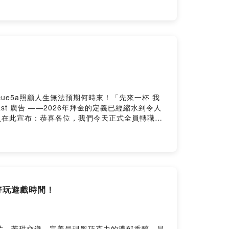
蓮#人氣投票#香菜之亂#香菜美食
d➤在Apple Podcast或Firstory「五星留言+訂
集的想法：
/9cue5a照顧人生無法預期何時來！「先來一杯 我
st 廣告 ——2026年拜金的定義已經縮水到令人
員在此宣布：恭喜各位，我們今天正式全員轉職成
團員們集體自首，一起撕掉這些莫名其妙的消費情
在洗髒水？四層衛生紙才是真正省荷包？• 自由價更
通膨 #公主病 #消費觀 #兩性關係 #省錢迷思 #生
xped➤在Apple Podcast或Firstory「五星留言
一集的想法：
 好玩遊戲時間！
片，苦甜交織，完美呈現黑巧克力的濃郁香醇，是