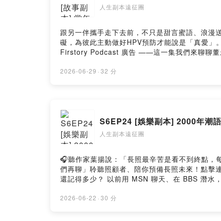
人生副本遠征團
跟另一伴攜手走下去前，不只是甜言蜜語、浪漫送
礙，為彼此主動做好HPV預防才能說是「真愛」。立即諮詢
Firstory Podcast 廣告 ——這一
人聽得節目內容:1.撞球(檯球)的體驗與回憶2
是家裡很窮苦，父親去世後，沒有錢辦理喪葬，
2026-06-29
·
32 分
這位女子說自願和董永結為夫妻，就一同到債主
的幫助，不到一個月工夫，就全部織完了。債主
天上的織女，天帝被你的孝心感動，特地派我來幫助你
教育#古人說➤Facebook/Instagram追蹤搜尋"人生副
S6EP24 [娛樂副本] 200
星留言+訂閱」會在節目上回覆你們唷!加入會員，支持節目： h
https://open.firstory.me/user/ckw44dbwgx
人生副本遠征團
🎧聽作家葉揚說：「長照最辛苦是看不到終點，每天反覆
們再聊」聆聽照顧者、陪你預備長照未來！點擊連結，
還記得多少？ 以前用 MSN 聊天、在 BBS
走在潮流尖端的「溫拿」，還是早就跟時代脫節的
你的潮語學分有沒有及格！節目內容:• LKK 與 
2026-06-22
·
30 分
ORZ 和 囧 到底承載了多少人的青春無奈？• 誰
征團#七八年級生 #流行語 #2000年代 #火星文 