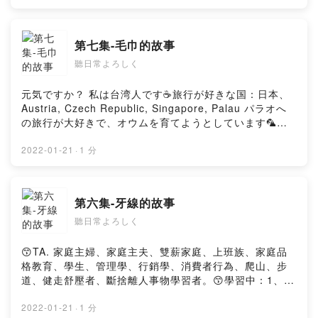
學、行銷學、爬山、步道、健走舒壓者、斷捨離人事物學
習者。以下標籤#將蒐集相關資訊後，再分享。元気です
か？ 私は台湾人です☕️旅行が好きな国：日本、 Austria,
第七集-毛巾的故事
Czech Republic, Singapore, Palau パラオへの旅行が大
聽日常よろしく
好きで、オウムを育てようとしています🦜台湾、日本、
美学に感謝します😬どうもありがとうございます私は専
門家ではありませんが、好奇心からこのポッドキャスト
元気ですか？ 私は台湾人です☕️旅行が好きな国：日本、
を作成しましたthanksPowered by Firstory Hosting
Austria, Czech Republic, Singapore, Palau パラオへ
の旅行が大好きで、オウムを育てようとしています🦜台
湾、日本、美学に感謝します😬どうもありがとうござい
ます私は専門家ではありませんが、好奇心からこのポッ
2022-01-21
·
1 分
ドキャストを作成しました歡迎一起學習😙：1、極短故
事。笑嘻嘻2、小小興趣3、行銷管理4、好書推薦5、斷、
捨、離6、居家清潔so easy7、料理新手學上菜8、小朋友
第六集-牙線的故事
初級英語、日語、台語不是專家，但出於好奇，而創建了
聽日常よろしく
這個podcast，😙TA. 家庭主婦、家庭主夫、上班族、家庭
品格教育、學生、管理學、行銷學、爬山、步道、健走舒
壓者、斷捨離人事物學習者。以下標籤#將蒐集相關資訊
😙TA. 家庭主婦、家庭主夫、雙薪家庭、上班族、家庭品
後，再分享。Powered by Firstory Hosting
格教育、學生、管理學、行銷學、消費者行為、爬山、步
道、健走舒壓者、斷捨離人事物學習者。😙學習中：1、極
短故事。笑嘻嘻2、小小興趣3、斷、捨、離4、居家清潔
so easy5、料理新手學上菜6、小朋友初級英語、日語、
2022-01-21
·
1 分