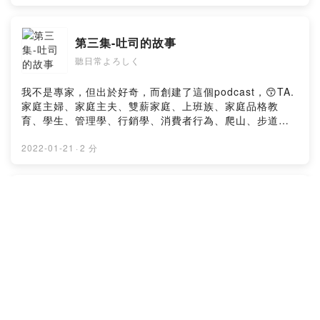
台語不是專家，但出於好奇，而創建了這個podcast，以下
標籤#將蒐集相關資訊後，再分享。元気ですか？ 私は台
湾人です☕️旅行が好きな国：日本、Korea, Austria,
第三集-吐司的故事
Czech Republic, Singapore, Palau パラオへの旅行が大
聽日常よろしく
好きで、オウムを育てようとしています🦜台湾、日本、
美学に感謝します😬どうもありがとうございます私は専
門家ではありませんが、好奇心からこのポッドキャスト
我不是專家，但出於好奇，而創建了這個podcast，😙TA.
を作成しましたthanksPowered by Firstory Hosting
家庭主婦、家庭主夫、雙薪家庭、上班族、家庭品格教
育、學生、管理學、行銷學、消費者行為、爬山、步道、
健走舒壓者、斷捨離人事物學習者。😙學習中：1、極短故
事。笑嘻嘻2、小小興趣3、斷、捨、離4、居家清潔so
2022-01-21
·
2 分
easy5、料理新手學上菜6、小朋友初級英語、日語、台語
以下標籤#將蒐集相關資訊後，再分享。元気ですか？ 私
は台湾人です☕️旅行が好きな国：日本、Korea, Austria,
第五集-風鈴的故事
Czech Republic, Singapore, Palau パラオへの旅行が大
聽日常よろしく
好きで、オウムを育てようとしています🦜台湾、日本、
美学に感謝します😬どうもありがとうございます私は専
門家ではありませんが、好奇心からこのポッドキャスト
私は専門家ではありませんが、好奇心からこのポッドキ
を作成しましたthanksPowered by Firstory Hosting
ャストを作成しました😙TA. 家庭主婦、家庭主夫、雙薪
家庭、上班族、家庭品格教育、學生、管理學、行銷學、
消費者行為、爬山、步道、健走舒壓者、斷捨離人事物學
習者。1、極短故事。笑嘻嘻2、小小興趣3、斷、捨、離
2022-01-20
·
1 分