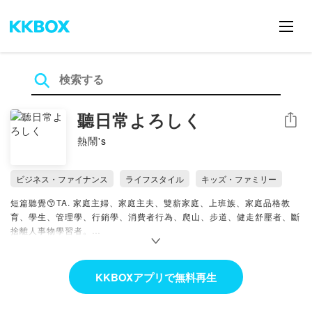
聽日常よろしく
シェア
熱鬧's
ビジネス・ファイナンス
ライフスタイル
キッズ・ファミリー
短篇聽覺😙TA. 家庭主婦、家庭主夫、雙薪家庭、上班族、家庭品格教
育、學生、管理學、行銷學、消費者行為、爬山、步道、健走舒壓者、斷
捨離人事物學習者。
生活(2~10分鐘內)
1、短篇哈拉
KKBOXアプリで無料再生
2、小小興趣
3、行銷管理類