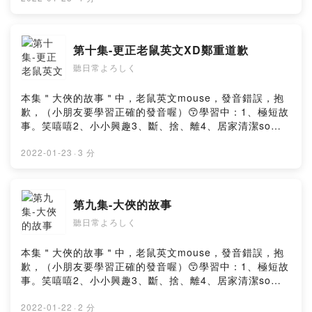
のポッドキャストを作成しました不是專家，但出於好
奇，而創建了這個podcast，😙TA. 家庭主婦、家庭主夫、
雙薪家庭、上班族、家庭品格教育、學生、管理學、行銷
第十集-更正老鼠英文XD鄭重道歉
學、消費者行為、爬山、步道、健走舒壓者、斷捨離人事
聽日常よろしく
物學習者。😙學習中：1、極短故事。笑嘻嘻2、小小興趣
3、斷、捨、離4、居家清潔so easy5、料理新手學上菜
6、小朋友初級英語、日語、台語Powered by Firstory
本集＂大俠的故事＂中，老鼠英文mouse，發音錯誤，抱
Hosting
歉，（小朋友要學習正確的發音喔）😙學習中：1、極短故
事。笑嘻嘻2、小小興趣3、斷、捨、離4、居家清潔so
easy5、料理新手學上菜6、小朋友初級英語、日語、台語
不是專家，但出於好奇，而創建了這個podcast，😙TA. 家
2022-01-23
·
3 分
庭主婦、家庭主夫、雙薪家庭、上班族、家庭品格教育、
學生、管理學、行銷學、消費者行為、爬山、步道、健走
舒壓者、斷捨離人事物學習者。以下標籤#將蒐集相關資訊
第九集-大俠的故事
後，再分享。元気ですか？ 私は台湾人です☕️旅行が好き
聽日常よろしく
な国：日本、Korea, Austria, Czech Republic,
Singapore, Palau パラオへの旅行が大好きで、オウムを
育てようとしています🦜台湾、日本、美学に感謝します
本集＂大俠的故事＂中，老鼠英文mouse，發音錯誤，抱
😬どうもありがとうございます私は専門家ではありませ
歉，（小朋友要學習正確的發音喔）😙學習中：1、極短故
んが、好奇心からこのポッドキャストを作成しました
事。笑嘻嘻2、小小興趣3、斷、捨、離4、居家清潔so
thanksPowered by Firstory Hosting
easy5、料理新手學上菜6、小朋友初級英語、日語、台語
不是專家，但出於好奇，而創建了這個podcast，😙TA. 家
2022-01-22
·
2 分