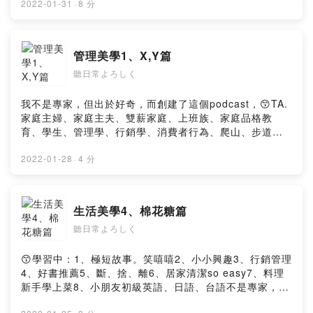
so easy5、料理新手學上菜6、小朋友初級英語、日語、
2022-01-31
·
8 分
台語😙備註：不是專家，但出於好奇，而創建了這個
podcast，故以下標籤#將蒐集相關資訊後，再分享喔。元
気ですか？ 私は台湾人です☕️旅行が好きな国：日本、
管理美學1、X,Y篇
Austria, Czech Republic, Singapore, Palau パラオへ
聽日常よろしく
の旅行が大好きで、オウムを育てようとしています🦜台
湾、日本、美学に感謝します😬どうもありがとうござい
ます私は専門家ではありませんが、好奇心からこのポッ
我不是專家，但出於好奇，而創建了這個podcast，😙TA.
ドキャストを作成しましたthanksPowered by Firstory
家庭主婦、家庭主夫、雙薪家庭、上班族、家庭品格教
Hosting
育、學生、管理學、行銷學、消費者行為、爬山、步道、
健走舒壓者、斷捨離人事物學習者。😙學習中：1、極短故
事。笑嘻嘻2、小小興趣3、斷、捨、離4、居家清潔so
2022-01-28
·
4 分
easy5、料理新手學上菜6、小朋友初級英語、日語、台語
😙備註：第九集＂大俠的故事＂中，老鼠英文mouse，我
發音錯誤，抱歉，（小朋友要學習正確的發音喔）以下標
生活美學4、棉花糖篇
籤#將蒐集相關資訊後，再分享。元気ですか？ 私は台湾
聽日常よろしく
人です☕️旅行が好きな国：日本、Korea, Austria, Czech
Republic, Singapore, Palau パラオへの旅行が大好き
で、オウムを育てようとしています🦜台湾、日本、美学
😙學習中：1、極短故事。笑嘻嘻2、小小興趣3、行銷管理
に感謝します😬どうもありがとうございます私は専門家
4、好書推薦5、斷、捨、離6、居家清潔so easy7、料理
ではありませんが、好奇心からこのポッドキャストを作
新手學上菜8、小朋友初級英語、日語、台語不是專家，但
成しましたthanksPowered by Firstory Hosting
出於好奇，而創建了這個podcast，😙TA. 家庭主婦、家庭