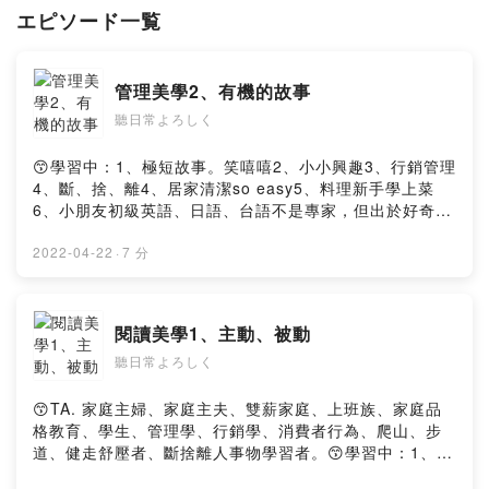
4、好書推薦
エピソード一覧
5、斷、捨、離
6、居家清潔so easy
7、料理新手學上菜
管理美學2、有機的故事
8、小朋友初級英語、日語、台語
(業餘，出於好奇，而創建)
聽日常よろしく
😙備註：
😙學習中：1、極短故事。笑嘻嘻2、小小興趣3、行銷管理
第九集＂大俠的故事＂中，老鼠英文mouse，發音有誤，
4、斷、捨、離4、居家清潔so easy5、料理新手學上菜
（請聽＂第十集＂有正確的發音喔）
6、小朋友初級英語、日語、台語不是專家，但出於好奇，
而創建了這個podcast，😙TA. 家庭主婦、家庭主夫、上班
元気ですか？ 私は台湾人です☕️旅行が好きな国：日本、Austria,
族、家庭品格教育、學生、管理學、行銷學、爬山、步
2022-04-22
·
7 分
Czech Republic, Singapore, Palau パラオへの旅行が大好きで、オ
道、健走舒壓者、斷捨離人事物學習者。以下標籤#將蒐集
ウムを育てようとしています🦜台湾、日本、美学に感謝します😬
相關資訊後，再分享。元気ですか？ 私は台湾人です☕️旅
どうもありがとうございます
行が好きな国：日本、Korea, Austria, Czech Republic,
閱讀美學1、主動、被動
Singapore, Palau パラオへの旅行が大好きで、オウムを
私は専門家ではありませんが、好奇心からこのポッドキャストを作成し
聽日常よろしく
育てようとしています🦜台湾、日本、美学に感謝します
ました
😬どうもありがとうございます私は専門家ではありませ
んが、好奇心からこのポッドキャストを作成しました
😙TA. 家庭主婦、家庭主夫、雙薪家庭、上班族、家庭品
Powered by Firstory Hosting
thanksPowered by Firstory Hosting
格教育、學生、管理學、行銷學、消費者行為、爬山、步
道、健走舒壓者、斷捨離人事物學習者。😙學習中：1、極
短故事。笑嘻嘻2、小小興趣3、斷、捨、離4、居家清潔