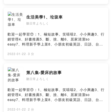
庭主婦、家庭主夫、雙薪家庭、上班族、家庭品格教育、
學生、管理學、行銷學、消費者行為、爬山、步道、健走
舒壓者、斷捨離人事物學習者。以下標籤#將蒐集相關資訊
生活美學1、垃圾車
後，再分享。元気ですか？ 私は台湾人です☕️旅行が好き
聽日常よろしく
な国：日本、Korea, Austria, Czech Republic,
Singapore, Palau パラオへの旅行が大好きで、オウムを
育てようとしています🦜台湾、日本、美学に感謝します
歡迎一起學習😙：1、極短故事。笑嘻嘻2、小小興趣3、行
😬どうもありがとうございます私は専門家ではありませ
銷管理4、好書推薦5、斷、捨、離6、居家清潔so
んが、好奇心からこのポッドキャストを作成しました
easy7、料理新手學上菜8、小朋友初級英語、日語、台語
thanksPowered by Firstory Hosting
不是專家，但出於好奇，而創建了這個podcast，😙TA. 家
庭主婦、家庭主夫、上班族、家庭品格教育、學生、管理
2022-01-22
·
3 分
學、行銷學、爬山、步道、健走舒壓者、斷捨離人事物學
習者。以下標籤#將蒐集相關資訊後，再分享。元気です
か？ 私は台湾人です☕️旅行が好きな国：日本、 Austria,
第八集-愛床的故事
Czech Republic, Singapore, Palau パラオへの旅行が大
聽日常よろしく
好きで、オウムを育てようとしています🦜台湾、日本、
美学に感謝します😬どうもありがとうございます私は専
門家ではありませんが、好奇心からこのポッドキャスト
歡迎一起學習😙：1、極短故事。笑嘻嘻2、小小興趣3、行
を作成しましたthanksPowered by Firstory Hosting
銷管理4、好書推薦5、斷、捨、離6、居家清潔so
easy7、料理新手學上菜8、小朋友初級英語、日語、台語
不是專家，但出於好奇，而創建了這個podcast，😙TA. 家
庭主婦、家庭主夫、上班族、家庭品格教育、學生、管理
2022-01-22
·
2 分