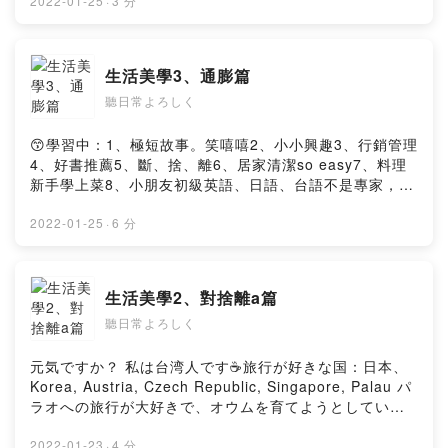
主夫、上班族、家庭品格教育、學生、管理學、行銷學、
2022-01-25
·
3 分
爬山、步道、健走舒壓者、斷捨離人事物學習者。以下標
籤#將蒐集相關資訊後，再分享。元気ですか？ 私は台湾
人です☕️旅行が好きな国：日本、 Austria, Czech
生活美學3、通膨篇
Republic, Singapore, Palau パラオへの旅行が大好き
聽日常よろしく
で、オウムを育てようとしています🦜台湾、日本、美学
に感謝します😬どうもありがとうございます私は専門家
ではありませんが、好奇心からこのポッドキャストを作
😙學習中：1、極短故事。笑嘻嘻2、小小興趣3、行銷管理
成しましたthanksPowered by Firstory Hosting
4、好書推薦5、斷、捨、離6、居家清潔so easy7、料理
新手學上菜8、小朋友初級英語、日語、台語不是專家，但
出於好奇，而創建了這個podcast，😙TA. 家庭主婦、家庭
主夫、上班族、家庭品格教育、學生、管理學、行銷學、
2022-01-25
·
6 分
爬山、步道、健走舒壓者、斷捨離人事物學習者。以下標
籤#將蒐集相關資訊後，再分享。元気ですか？ 私は台湾
人です☕️旅行が好きな国：日本、 Austria, Czech
生活美學2、對捨離a篇
Republic, Singapore, Palau パラオへの旅行が大好き
聽日常よろしく
で、オウムを育てようとしています🦜台湾、日本、美学
に感謝します😬どうもありがとうございます私は専門家
ではありませんが、好奇心からこのポッドキャストを作
元気ですか？ 私は台湾人です☕️旅行が好きな国：日本、
成しましたthanksPowered by Firstory Hosting
Korea, Austria, Czech Republic, Singapore, Palau パ
ラオへの旅行が大好きで、オウムを育てようとしていま
す🦜台湾、日本、美学に感謝します😬どうもありがとう
ございます私は専門家ではありませんが、好奇心からこ
2022-01-23
·
4 分