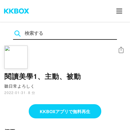
シェア
閱讀美學1、主動、被動
聽日常よろしく
2022-01-31
·
8 分
KKBOXアプリで無料再生