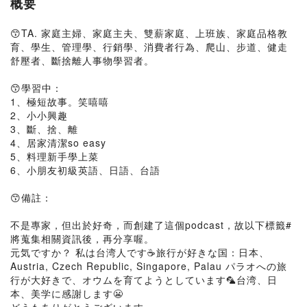
概要
😙TA. 家庭主婦、家庭主夫、雙薪家庭、上班族、家庭品格教
育、學生、管理學、行銷學、消費者行為、爬山、步道、健走
舒壓者、斷捨離人事物學習者。
😙學習中：
1、極短故事。笑嘻嘻
2、小小興趣
3、斷、捨、離
4、居家清潔so easy
5、料理新手學上菜
6、小朋友初級英語、日語、台語
😙備註：
不是專家，但出於好奇，而創建了這個podcast，故以下標籤#
將蒐集相關資訊後，再分享喔。
元気ですか？ 私は台湾人です☕️旅行が好きな国：日本、
Austria, Czech Republic, Singapore, Palau パラオへの旅
行が大好きで、オウムを育てようとしています🦜台湾、日
本、美学に感謝します😬