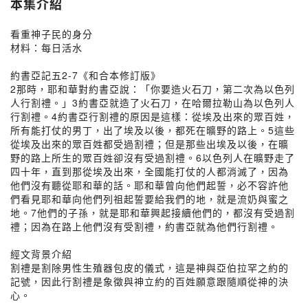
本集介紹
看重神子民的身分
材料：每日活水
約書亞記五2-7《和合本修訂版》
2那時，耶和華對約書亞說：「你要造火石刀，第二次為以色列
人行割禮。」3約書亞就造了火石刀，在哈爾拉勒山為以色列人
行割禮。4約書亞行割禮的原因是這樣：從埃及出來的眾百姓，
所有能打仗的男丁，出了埃及以後，都死在曠野的路上。5這些
從埃及出來的眾百姓都受過割禮；但是那些出埃及以後，在曠
野的路上所生的眾百姓卻沒有受過割禮。6以色列人在曠野走了
四十年，直到那從埃及出來，全國能打仗的人都消滅了，因為
他們沒有聽從耶和華的話。耶和華曾向他們起誓，必不容許他
們看見耶和華向他們列祖起誓要給我們的地，就是流奶與蜜之
地。7他們的子孫，就是耶和華興起接續他們的，都沒有受過割
禮；因為在路上他們沒有受割禮，約書亞就為他們行割禮。
經文背景介紹
割禮是割除男性生殖器包皮的儀式，這是神與亞伯拉罕之約的
記號，因此行割禮是象徵與神立約的百姓願意跟隨順從神的決
心。