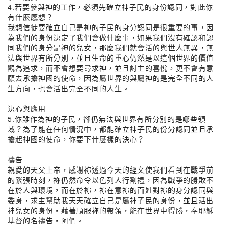
4.若要參與神的工作，必須先確立神子民的身份認同，對此你
有什麼感想？
我想信徒要確立自己是神的子民的身分認同是很重要的事，因
為我們的身份決定了我們會做什麼事，如果我們沒有確認和認
同我們的身分是神的兒女，那麼我們就會活的與世人無異，無
法與世界有所分別，並且生命的重心仍然是以這個世界的價值
觀為追求，而不會想要尋求神，並且討主的喜悅，更不會有意
願去承擔神國的使命，因為屬世界的與屬神的是完全不同的人
生方向，也會活出完全不同的人生。
決心與應用
5.你雖作為神的子民，卻仍無法與世界有所分別的是哪些領
域？為了能在任何情況中，都能確立神子民的份分認同並且承
擔起神國的使命，你要下什麼樣的決心？
禱告
親愛的天父上帝，感謝祢透過今天的經文使我們看到在戰爭前
的緊張時刻，祢仍然命令以色列人行割禮，因為戰爭的勝敗不
在於人與環境，而在於祢，祢在意祢的百姓對祢的身分認同與
委身，求主幫助我天天確立自己是屬神子民的身份，並且活出
神兒女的身份，藉著順服祢的帶領，能在世界中得勝，奉耶穌
基督的名禱告，阿們。