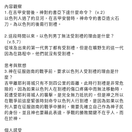
內容觀察
1.在吉甲安營後，神對約書亞下達什麼命令？（v.2）
以色列人過了約旦河，在吉甲安營時，神命令約書亞造火石
刀，為以色列的後裔行割禮。
2.這段時間以來，以色列男丁無法受割禮的理由是什麼？
（v.5,7）
從埃及出來的第一代男丁都有受割禮，但是在曠野生的這一代
因為在路程中，他們就沒有受割禮。
思考與默想
3.神在征服迦南的戰爭前，要求以色列人受割禮的理由是什
麼？
吉甲離耶利哥城只有不到四公里的距離，此時行割禮是非常危
險的，因為如果以色列人在割禮的傷口疼痛中而無法移動時，
若遭受耶利哥城人的襲擊，是完全無力抵抗的，但是神之所以
在戰爭前這麼緊張時刻命令以色列人行割禮，是因為如果以色
列人要在征服迦南的戰爭中勝利，需要先確立自己作為神子民
的身份，並且神也要藉此表達，爭戰的勝敗關鍵不在乎人，而
在於神。
個人感受