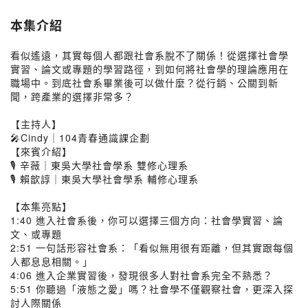
本集介紹
看似遙遠，其實每個人都跟社會系脫不了關係！從選擇社會學
實習、論文或專題的學習路徑，到如何將社會學的理論應用在
職場中。到底社會系畢業後可以做什麼？從行銷、公關到新
聞，跨產業的選擇非常多？
【主持人】
🎤Cindy｜104青春通識課企劃
【來賓介紹】
🎙 辛薇｜東吳大學社會學系 雙修心理系
🎙 賴歆諄｜東吳大學社會學系 輔修心理系
【本集亮點】
1:40 進入社會系後，你可以選擇三個方向：社會學實習、論
文、或專題
2:51 一句話形容社會系：「看似無用很有距離，但其實跟每個
人都息息相關。」
4:06 進入企業實習後，發現很多人對社會系完全不熟悉？
5:51 你聽過「液態之愛」嗎？社會學不僅觀察社會，更深入探
討人際關係