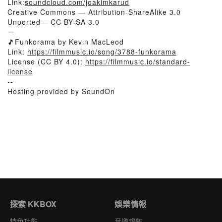
Link:
soundcloud.com/joakimkarud
Creative Commons — Attribution-ShareAlike 3.0
Unported— CC BY-SA 3.0
ㄧ
🎵Funkorama by Kevin MacLeod
Link:
https://filmmusic.io/song/3788-funkorama
License (CC BY 4.0):
https://filmmusic.io/standard-
license
--
Hosting provided by SoundOn
探索 KKBOX
娛樂情報
特色功能
音樂趨勢