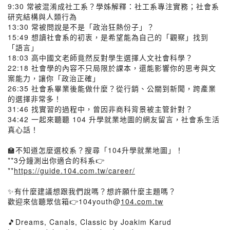
9:30 常被混淆成社工系？學姊解釋：社工系專注實務；社會系
研究結構與人類行為
13:30 常被問說是不是「政治狂熱份子」？
15:49 想讀社會系的初衷，是希望能為自己的「觀察」找到
「語言」
18:03 高中國文老師竟然反對學生選擇人文社會科學？
22:18 社會學的內容不只局限於課本，還能影響你的思考與文
案能力，讓你「政治正確」
26:35 社會系畢業後能做什麼？從行銷、公關到新聞，跨產業
的選擇非常多！
31:46 找實習的過程中，曾因非商科背景被主管針對？
34:42 一起來聽聽 104 升學就業地圖的網友留言，社會系生活
真心話！
🏫不知道怎麼選校系？搜尋「104升學就業地圖」！
**3分鐘測出你適合的科系👉
**
https://guide.104.com.tw/career/
✨有什麼建議想跟我們說嗎？想許願什麼主題嗎？
歡迎來信聽眾信箱👉104youth@
104.com.tw
🎵Dreams, Canals, Classic by Joakim Karud