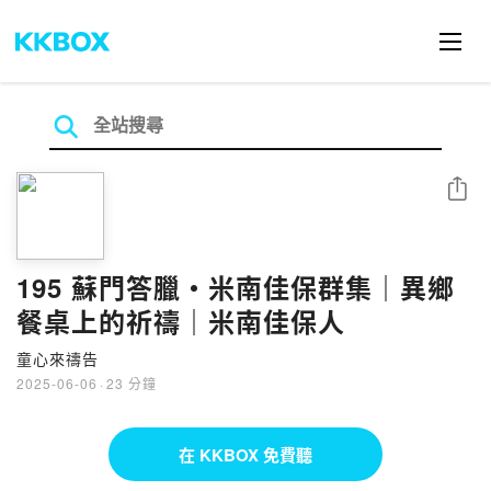
分享
195 蘇門答臘・米南佳保群集｜異鄉
餐桌上的祈禱｜米南佳保人
童心來禱告
2025-06-06
·
23 分鐘
在 KKBOX 免費聽