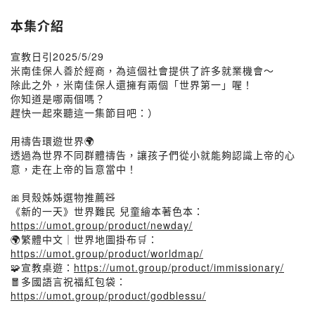
本集介紹
宣教日引2025/5/29
米南佳保人善於經商，為這個社會提供了許多就業機會～
除此之外，米南佳保人還擁有兩個「世界第一」喔！
你知道是哪兩個嗎？
趕快一起來聽這一集節目吧：）
用禱告環遊世界🌍
透過為世界不同群體禱告，讓孩子們從小就能夠認識上帝的心
意，走在上帝的旨意當中！
🎀貝殼姊姊選物推薦🧸
《新的一天》世界難民 兒童繪本著色本：
https://umot.group/product/newday/
🌍繁體中文｜世界地圖掛布🛒：
https://umot.group/product/worldmap/
🧩宣教桌遊：
https://umot.group/product/immissionary/
🧧多國語言祝福紅包袋：
https://umot.group/product/godblessu/